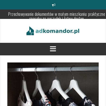
Skip
Przechowywanie dokumentów w małym mieszkaniu: praktyczne
to
sposoby na porządek i łatwy dostęp
content
Przechowywanie pionowe w małym mieszkaniu: praktyczne sposo
na wykorzystanie ścian bez efektu zagracenia
Szklana ścianka między kuchnią a salonem: jak wybrać i zamonto
funkcjonalną przegrodę ze szkła hartowanego
Meble na nóżkach w małym mieszkaniu: kiedy dodają przestrzeni,
kiedy mogą przeszkadzać?
Panele ażurowe do podziału stref w kawalerce – praktyczne pora
wyboru, montażu i aranżacji przestrzeni
Stomatolog: kiedy i dlaczego regularne wizyty mają kluczowe
znaczenie dla zdrowia jamy ustnej