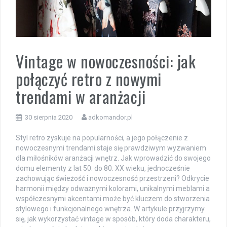
Vintage w nowoczesności: jak
połączyć retro z nowymi
trendami w aranżacji
30 sierpnia 2020
adkomandor.pl
Styl retro zyskuje na popularności, a jego połączenie z
nowoczesnymi trendami staje się prawdziwym wyzwaniem
dla miłośników aranżacji wnętrz. Jak wprowadzić do swojego
domu elementy z lat 50. do 80. XX wieku, jednocześnie
zachowując świeżość i nowoczesność przestrzeni? Odkrycie
harmonii między odważnymi kolorami, unikalnymi meblami a
współczesnymi akcentami może być kluczem do stworzenia
stylowego i funkcjonalnego wnętrza. W artykule przyjrzymy
się, jak wykorzystać vintage w sposób, który doda charakteru,