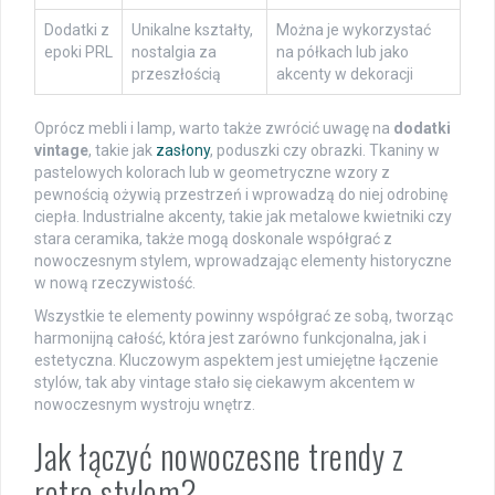
Dodatki z
Unikalne kształty,
Można je wykorzystać
epoki PRL
nostalgia za
na półkach lub jako
przeszłością
akcenty w dekoracji
Oprócz mebli i lamp, warto także zwrócić uwagę na
dodatki
vintage
, takie jak
zasłony
, poduszki czy obrazki. Tkaniny w
pastelowych kolorach lub w geometryczne wzory z
pewnością ożywią przestrzeń i wprowadzą do niej odrobinę
ciepła. Industrialne akcenty, takie jak metalowe kwietniki czy
stara ceramika, także mogą doskonale współgrać z
nowoczesnym stylem, wprowadzając elementy historyczne
w nową rzeczywistość.
Wszystkie te elementy powinny współgrać ze sobą, tworząc
harmonijną całość, która jest zarówno funkcjonalna, jak i
estetyczna. Kluczowym aspektem jest umiejętne łączenie
stylów, tak aby vintage stało się ciekawym akcentem w
nowoczesnym wystroju wnętrz.
Jak łączyć nowoczesne trendy z
retro stylem?