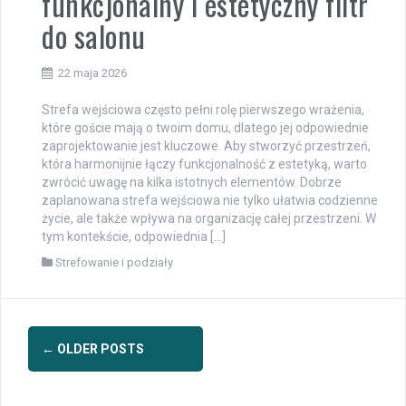
funkcjonalny i estetyczny filtr
do salonu
22 maja 2026
Strefa wejściowa często pełni rolę pierwszego wrażenia,
które goście mają o twoim domu, dlatego jej odpowiednie
zaprojektowanie jest kluczowe. Aby stworzyć przestrzeń,
która harmonijnie łączy funkcjonalność z estetyką, warto
zwrócić uwagę na kilka istotnych elementów. Dobrze
zaplanowana strefa wejściowa nie tylko ułatwia codzienne
życie, ale także wpływa na organizację całej przestrzeni. W
tym kontekście, odpowiednia […]
Strefowanie i podziały
Posts
←
OLDER POSTS
navigation