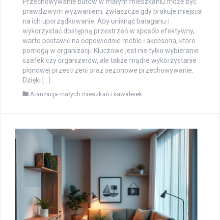
Przechowywanie butów w małym mieszkaniu może być
prawdziwym wyzwaniem, zwłaszcza gdy brakuje miejsca
na ich uporządkowanie. Aby uniknąć bałaganu i
wykorzystać dostępną przestrzeń w sposób efektywny,
warto postawić na odpowiednie meble i akcesoria, które
pomogą w organizacji. Kluczowe jest nie tylko wybieranie
szafek czy organizerów, ale także mądre wykorzystanie
pionowej przestrzeni oraz sezonowe przechowywanie.
Dzięki […]
Aranżacja małych mieszkań i kawalerek