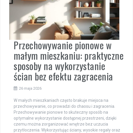
Przechowywanie pionowe w
małym mieszkaniu: praktyczne
sposoby na wykorzystanie
ścian bez efektu zagracenia
26 maja 2026
W małych mieszkaniach często brakuje miejsca na
przechowywanie, co prowadzi do chaosu i zagracenia.
Przechowywanie pionowe to skuteczny sposób na
optymalne wykorzystanie dostępnej przestrzeni, dzięki
czemu można zorganizować wnętrze bez uczucia
przytłoczenia. Wykorzystując ściany, wysokie regały oraz