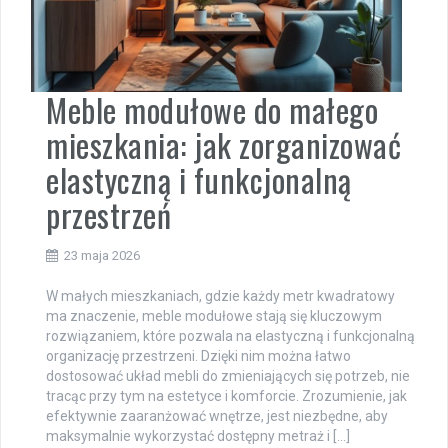
Meble modułowe do małego
mieszkania: jak zorganizować
elastyczną i funkcjonalną
przestrzeń
23 maja 2026
W małych mieszkaniach, gdzie każdy metr kwadratowy
ma znaczenie, meble modułowe stają się kluczowym
rozwiązaniem, które pozwala na elastyczną i funkcjonalną
organizację przestrzeni. Dzięki nim można łatwo
dostosować układ mebli do zmieniających się potrzeb, nie
tracąc przy tym na estetyce i komforcie. Zrozumienie, jak
efektywnie zaaranżować wnętrze, jest niezbędne, aby
maksymalnie wykorzystać dostępny metraż i […]