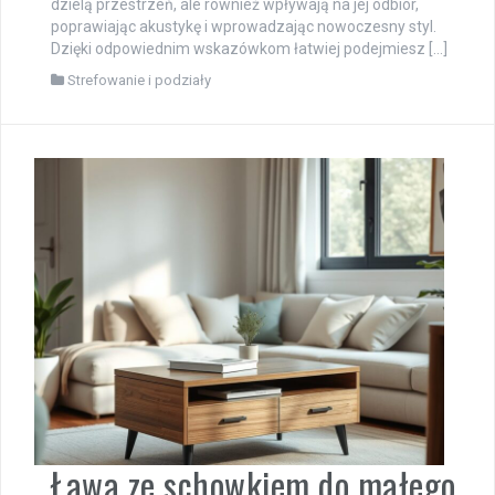
dzielą przestrzeń, ale również wpływają na jej odbiór,
poprawiając akustykę i wprowadzając nowoczesny styl.
Dzięki odpowiednim wskazówkom łatwiej podejmiesz […]
Strefowanie i podziały
Ława ze schowkiem do małego