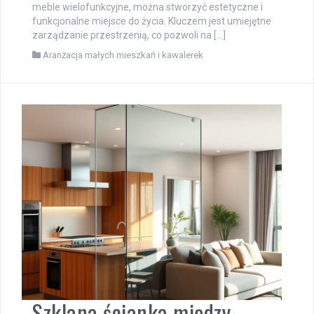
meble wielofunkcyjne, można stworzyć estetyczne i
funkcjonalne miejsce do życia. Kluczem jest umiejętne
zarządzanie przestrzenią, co pozwoli na […]
Aranżacja małych mieszkań i kawalerek
Szklana ścianka między