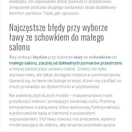
siedzisku. Ich odpowiedni dobór pozwoli Ci zredukować
zmęczenie podczas długiego siedzenia i doda dodatkowy
komfort zarówno Tobie, jak i gościom.
Najczęstsze błędy przy wyborze
ławy ze schowkiem do małego
salonu
Aby uniknąć
błędów
przy wyborze
ławy
ze
schowkiem
do
małego salonu, zacznij od dokładnych pomiarów przestrzeni
,
w której zamierzasz ustawić mebel. Zmierz nie tylko
wymiary ławy, ale także dostępne miejsce w pomieszczeniu.
Upewnij się, że ława nie blokuje przejść, drzwi czy szuflad, co
może prowadzić do dyskomfortu w użytkowaniu.
Nie wybieraj zbyt dużych modeli – masywna ława może
przytłoczyć interior i zmniejszyć swobodę ruchu. Preferuj
kompaktowe rozwiązania, które zachowają funkcjonalność,
a jednocześnie będą w harmonii z pozostałym
wyposażeniem. Styl ławy również ma znaczenie; wybierz
model pasujący do dekoru, aby wnętrze pozostało spójne.