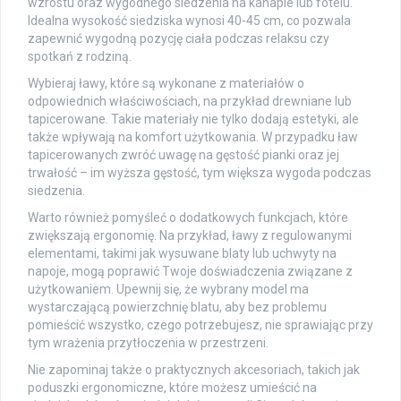
wzrostu oraz wygodnego siedzenia na kanapie lub fotelu.
Idealna wysokość siedziska wynosi 40-45 cm, co pozwala
zapewnić wygodną pozycję ciała podczas relaksu czy
spotkań z rodziną.
Wybieraj ławy, które są wykonane z materiałów o
odpowiednich właściwościach, na przykład drewniane lub
tapicerowane. Takie materiały nie tylko dodają estetyki, ale
także wpływają na komfort użytkowania. W przypadku ław
tapicerowanych zwróć uwagę na gęstość pianki oraz jej
trwałość – im wyższa gęstość, tym większa wygoda podczas
siedzenia.
Warto również pomyśleć o dodatkowych funkcjach, które
zwiększają ergonomię. Na przykład, ławy z regulowanymi
elementami, takimi jak wysuwane blaty lub uchwyty na
napoje, mogą poprawić Twoje doświadczenia związane z
użytkowaniem. Upewnij się, że wybrany model ma
wystarczającą powierzchnię blatu, aby bez problemu
pomieścić wszystko, czego potrzebujesz, nie sprawiając przy
tym wrażenia przytłoczenia w przestrzeni.
Nie zapominaj także o praktycznych akcesoriach, takich jak
poduszki ergonomiczne, które możesz umieścić na