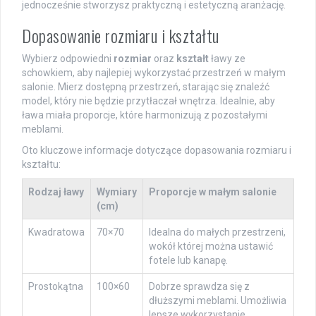
jednocześnie stworzysz praktyczną i estetyczną aranżację.
Dopasowanie rozmiaru i kształtu
Wybierz odpowiedni
rozmiar
oraz
kształt
ławy ze
schowkiem, aby najlepiej wykorzystać przestrzeń w małym
salonie. Mierz dostępną przestrzeń, starając się znaleźć
model, który nie będzie przytłaczał wnętrza. Idealnie, aby
ława miała proporcje, które harmonizują z pozostałymi
meblami.
Oto kluczowe informacje dotyczące dopasowania rozmiaru i
kształtu:
Rodzaj ławy
Wymiary
Proporcje w małym salonie
(cm)
Kwadratowa
70×70
Idealna do małych przestrzeni,
wokół której można ustawić
fotele lub kanapę.
Prostokątna
100×60
Dobrze sprawdza się z
dłuższymi meblami. Umożliwia
lepsze wykorzystanie