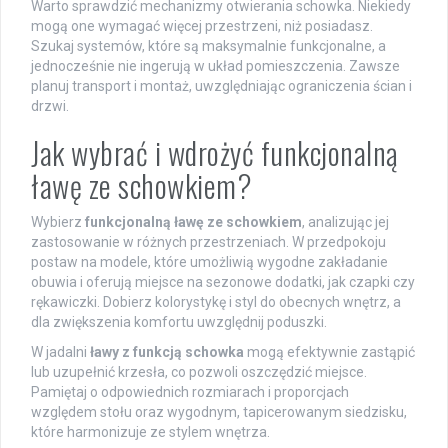
Warto sprawdzić mechanizmy otwierania schowka. Niekiedy
mogą one wymagać więcej przestrzeni, niż posiadasz.
Szukaj systemów, które są maksymalnie funkcjonalne, a
jednocześnie nie ingerują w układ pomieszczenia. Zawsze
planuj transport i montaż, uwzględniając ograniczenia ścian i
drzwi.
Jak wybrać i wdrożyć funkcjonalną
ławę ze schowkiem?
Wybierz
funkcjonalną ławę ze schowkiem
, analizując jej
zastosowanie w różnych przestrzeniach. W przedpokoju
postaw na modele, które umożliwią wygodne zakładanie
obuwia i oferują miejsce na sezonowe dodatki, jak czapki czy
rękawiczki. Dobierz kolorystykę i styl do obecnych wnętrz, a
dla zwiększenia komfortu uwzględnij poduszki.
W jadalni
ławy z funkcją schowka
mogą efektywnie zastąpić
lub uzupełnić krzesła, co pozwoli oszczędzić miejsce.
Pamiętaj o odpowiednich rozmiarach i proporcjach
względem stołu oraz wygodnym, tapicerowanym siedzisku,
które harmonizuje ze stylem wnętrza.