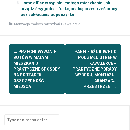
Home office w sypialni małego mieszkania: jak
urządzić wygodną i funkcjonalną przestrzeń pracy
bez zakłócania odpoczynku
Aranżacja małych mieszkań i kawalerek
Post
←
PRZECHOWYWANIE
PANELE AŻUROWE DO
navigation
BUTÓW W MAŁYM
PODZIAŁU STREF W
MIESZKANIU:
KAWALERCE –
PRAKTYCZNE SPOSOBY
PRAKTYCZNE PORADY
NA PORZĄDEK I
WYBORU, MONTAŻU I
OSZCZĘDNOŚĆ
ARANŻACJI
MIEJSCA
PRZESTRZENI
→
Search
for: