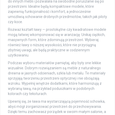
do innych mebli i pozwalała na swobodne poruszanie się po
przestrzeni. Idealne będą kompaktowe modele, które
zapewnią funkcjonalność i komfort, a jednocześnie
umożliwią schowanie drobnych przedmiotów, takich jak piloty
czy koce.
Rozważ kształt ławy — prostokątne czy kwadratowe modele
mogą łatwiej wkomponować się w aranżację. Unikaj ciężkich,
masywnych form, które zdominują przestrzeń. Wybieraj
również ławy o niższej wysokości, które nie przyciągną
zbytniej uwagi, ale będą praktyczne w codziennym
użytkowaniu.
Podczas wyboru materiałów pamiętaj, aby były one lekkie
wizualnie. Dobrym rozwiązaniem są meble z naturalnego
drewna w jasnych odcieniach, szkła lub metalu. Te materiały
sprzyjają tworzeniu przestrzeni optycznej i nie obciążają
wzroku. Wypełnij wnętrze dodatkami, które harmonizują z
wybraną ławą, na przykład poduszkami w podobnych
kolorach czy teksturach.
Upewnij się, że ława ma wystarczającą pojemność schowka,
abyś mógł zorganizować przestrzeń do przechowywania.
Dzięki temu zachowasz porządek w swoim małym salonie, a