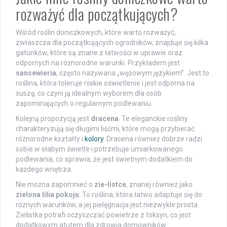
rozważyć dla początkujących?
Wśród roślin doniczkowych, które warto rozważyć,
zwłaszcza dla początkujących ogrodników, znajduje się kilka
gatunków, które są znane z łatwości w uprawie oraz
odpornych na różnorodne warunki. Przykładem jest
sansewieria
, często nazywana „wężowym językiem”. Jest to
roślina, która toleruje niskie oświetlenie i jest odporna na
suszę, co czyni ją idealnym wyborem dla osób
zapominających o regularnym podlewaniu.
Kolejną propozycją jest
dracena
. Te eleganckie rośliny
charakteryzują się długimi liśćmi, które mogą przybierać
różnorodne kształty i
kolory
. Dracena również dobrze radzi
sobie w słabym świetle i potrzebuje umiarkowanego
podlewania, co sprawia, że jest świetnym dodatkiem do
każdego wnętrza.
Nie można zapomnieć o
zie-listce
, znanej również jako
zielona lilia pokoju
. To roślina, która łatwo adaptuje się do
różnych warunków, a jej pielęgnacja jest niezwykle prosta.
Zielistka potrafi oczyszczać powietrze z toksyn, co jest
dodatkowym atutem dla zdrowia domowników.