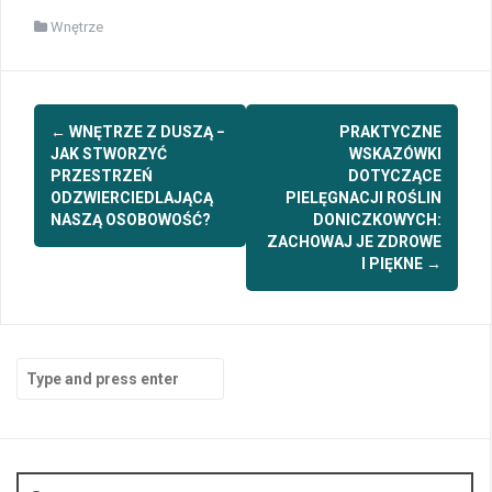
Wnętrze
Post
←
WNĘTRZE Z DUSZĄ −
PRAKTYCZNE
navigation
JAK STWORZYĆ
WSKAZÓWKI
PRZESTRZEŃ
DOTYCZĄCE
ODZWIERCIEDLAJĄCĄ
PIELĘGNACJI ROŚLIN
NASZĄ OSOBOWOŚĆ?
DONICZKOWYCH:
ZACHOWAJ JE ZDROWE
I PIĘKNE
→
Search
for: