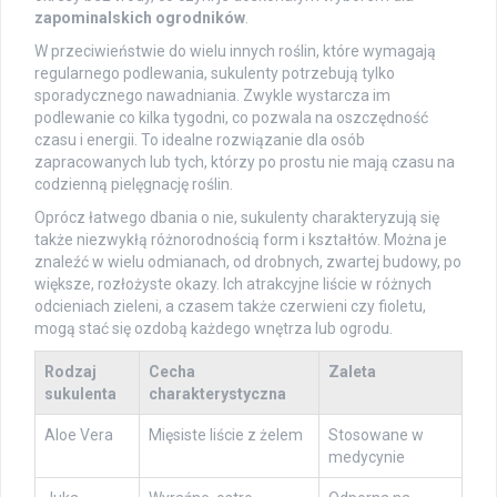
zapominalskich ogrodników
.
W przeciwieństwie do wielu innych roślin, które wymagają
regularnego podlewania, sukulenty potrzebują tylko
sporadycznego nawadniania. Zwykle wystarcza im
podlewanie co kilka tygodni, co pozwala na oszczędność
czasu i energii. To idealne rozwiązanie dla osób
zapracowanych lub tych, którzy po prostu nie mają czasu na
codzienną pielęgnację roślin.
Oprócz łatwego dbania o nie, sukulenty charakteryzują się
także niezwykłą różnorodnością form i kształtów. Można je
znaleźć w wielu odmianach, od drobnych, zwartej budowy, po
większe, rozłożyste okazy. Ich atrakcyjne liście w różnych
odcieniach zieleni, a czasem także czerwieni czy fioletu,
mogą stać się ozdobą każdego wnętrza lub ogrodu.
Rodzaj
Cecha
Zaleta
sukulenta
charakterystyczna
Aloe Vera
Mięsiste liście z żelem
Stosowane w
medycynie