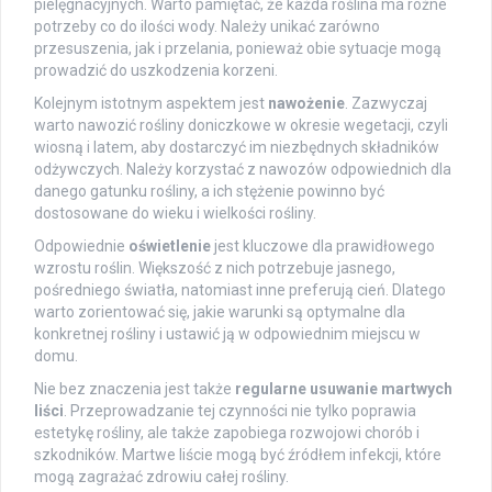
pielęgnacyjnych. Warto pamiętać, że każda roślina ma różne
potrzeby co do ilości wody. Należy unikać zarówno
przesuszenia, jak i przelania, ponieważ obie sytuacje mogą
prowadzić do uszkodzenia korzeni.
Kolejnym istotnym aspektem jest
nawożenie
. Zazwyczaj
warto nawozić rośliny doniczkowe w okresie wegetacji, czyli
wiosną i latem, aby dostarczyć im niezbędnych składników
odżywczych. Należy korzystać z nawozów odpowiednich dla
danego gatunku rośliny, a ich stężenie powinno być
dostosowane do wieku i wielkości rośliny.
Odpowiednie
oświetlenie
jest kluczowe dla prawidłowego
wzrostu roślin. Większość z nich potrzebuje jasnego,
pośredniego światła, natomiast inne preferują cień. Dlatego
warto zorientować się, jakie warunki są optymalne dla
konkretnej rośliny i ustawić ją w odpowiednim miejscu w
domu.
Nie bez znaczenia jest także
regularne usuwanie martwych
liści
. Przeprowadzanie tej czynności nie tylko poprawia
estetykę rośliny, ale także zapobiega rozwojowi chorób i
szkodników. Martwe liście mogą być źródłem infekcji, które
mogą zagrażać zdrowiu całej rośliny.