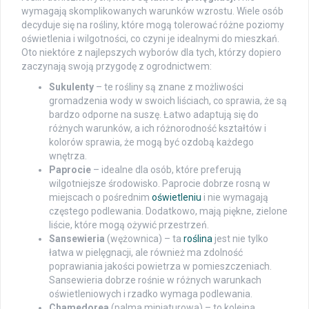
wymagają skomplikowanych warunków wzrostu. Wiele osób
decyduje się na rośliny, które mogą tolerować różne poziomy
oświetlenia i wilgotności, co czyni je idealnymi do mieszkań.
Oto niektóre z najlepszych wyborów dla tych, którzy dopiero
zaczynają swoją przygodę z ogrodnictwem:
Sukulenty
– te rośliny są znane z możliwości
gromadzenia wody w swoich liściach, co sprawia, że są
bardzo odporne na suszę. Łatwo adaptują się do
różnych warunków, a ich różnorodność kształtów i
kolorów sprawia, że mogą być ozdobą każdego
wnętrza.
Paprocie
– idealne dla osób, które preferują
wilgotniejsze środowisko. Paprocie dobrze rosną w
miejscach o pośrednim
oświetleniu
i nie wymagają
częstego podlewania. Dodatkowo, mają piękne, zielone
liście, które mogą ożywić przestrzeń.
Sansewieria
(wężownica) – ta
roślina
jest nie tylko
łatwa w pielęgnacji, ale również ma zdolność
poprawiania jakości powietrza w pomieszczeniach.
Sansewieria dobrze rośnie w różnych warunkach
oświetleniowych i rzadko wymaga podlewania.
Chamedorea
(palma miniaturowa) – to kolejna