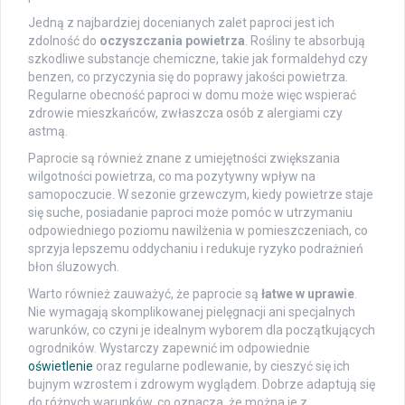
Jedną z najbardziej docenianych zalet paproci jest ich
zdolność do
oczyszczania powietrza
. Rośliny te absorbują
szkodliwe substancje chemiczne, takie jak formaldehyd czy
benzen, co przyczynia się do poprawy jakości powietrza.
Regularne obecność paproci w domu może więc wspierać
zdrowie mieszkańców, zwłaszcza osób z alergiami czy
astmą.
Paprocie są również znane z umiejętności zwiększania
wilgotności powietrza, co ma pozytywny wpływ na
samopoczucie. W sezonie grzewczym, kiedy powietrze staje
się suche, posiadanie paproci może pomóc w utrzymaniu
odpowiedniego poziomu nawilżenia w pomieszczeniach, co
sprzyja lepszemu oddychaniu i redukuje ryzyko podrażnień
błon śluzowych.
Warto również zauważyć, że paprocie są
łatwe w uprawie
.
Nie wymagają skomplikowanej pielęgnacji ani specjalnych
warunków, co czyni je idealnym wyborem dla początkujących
ogrodników. Wystarczy zapewnić im odpowiednie
oświetlenie
oraz regularne podlewanie, by cieszyć się ich
bujnym wzrostem i zdrowym wyglądem. Dobrze adaptują się
do różnych warunków, co oznacza, że można je z