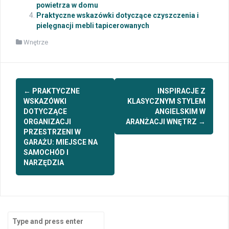
powietrza w domu
Praktyczne wskazówki dotyczące czyszczenia i
pielęgnacji mebli tapicerowanych
Wnętrze
Post
←
PRAKTYCZNE
INSPIRACJE Z
navigation
WSKAZÓWKI
KLASYCZNYM STYLEM
DOTYCZĄCE
ANGIELSKIM W
ORGANIZACJI
ARANŻACJI WNĘTRZ
→
PRZESTRZENI W
GARAŻU: MIEJSCE NA
SAMOCHÓD I
NARZĘDZIA
Search
for: