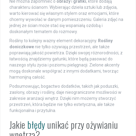
Nie można zapomnieć o
obrazy
i
grafiki
, które dodają
charakteru ścianom. Wybierając dzieła sztuki lub zdjęcia,
warto kierować się własnym stylem oraz emocjami, które
chcemy wywołać w danym pomieszczeniu. Galeria zdjęć na
jednej ze ścian może stać się wspaniałą ozdobą i
doskonałym tematem do rozmowy.
Rośliny to kolejny ważny element dekoracyjny.
Rośliny
doniczkowe
nie tylko ożywiają przestrzeń, ale także
poprawiają jakość powietrza. Dzięki swojej różnorodności, z
łatwością znajdziemy gatunki, które będą pasować do
naszego stylu życia i poziomu pielęgnacji. Zielone akcenty
mogą doskonale współgrać z innymi dodatkami, tworząc
harmonijną całość.
Podsumowując, bogactwo dodatków, takich jak poduszki,
zasłony, obrazy i rośliny, daje nieograniczone możliwości w
zakresie aranżacji wnętrz. Dzięki nim możemy stworzyć
przestrzeń, która będzie nie tylko estetyczna, ale także
funkcjonalna i przytulna.
Jakie
błędy
unikać przy ożywianiu
wnętrza?