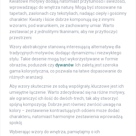
Kwiatowe motywy dodają natomiast przytulności i świeżości,
wprowadzając do wnętrza naturę. Mogą być stosowane na
tapetach, zasłonach czy tekstyliach, nadając ciepły i gościnny
charakter. Kwiaty i liście dobrze komponują się z innymi
wzorami, pod warunkiem, że zachowamy umiar. Warto
zestawiać je z jednolitymi tkaninami, aby nie przytłoczyć
przestrzeni.
Wzory abstrakcyjne stanowią interesującą alternatywę dla
tradycyjnych motywów, dodając dynamizmu i niezwykłego
stylu. Takie desenie mogą być wykorzystywane w formie
obrazów, poduszek czy
dywanów
. Ich zaletą jest szeroka
gama kolorystyczna, co pozwala na łatwe dopasowanie do
różnych aranżacji.
Aby wzory skutecznie ze sobą współgrały, kluczowe jest ich
umiejętne łączenie. Warto zdecydować się na różne motywy,
ale ograniczyć ich ilość do dwóch-trech, tak aby stworzyć
spójną kompozycję. Dobrze jest również zwrócić uwagę na
kolory – zestawienie kontrastujących odcieni może dodać
charakteru, natomiast harmonijne zestawienia wprowadzą
spokój.
Wybierając wzory do wnętrza, pamiętajmy o ich