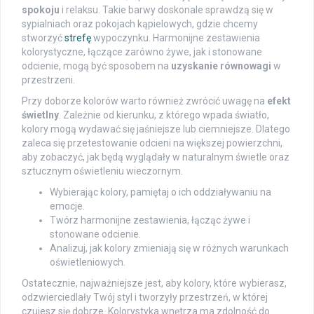
spokoju
i relaksu. Takie barwy doskonale sprawdzą się w
sypialniach oraz pokojach kąpielowych, gdzie chcemy
stworzyć
strefę
wypoczynku. Harmonijne zestawienia
kolorystyczne, łączące zarówno żywe, jak i stonowane
odcienie, mogą być sposobem na
uzyskanie równowagi
w
przestrzeni.
Przy doborze kolorów warto również zwrócić uwagę na
efekt
świetlny
. Zależnie od kierunku, z którego wpada światło,
kolory mogą wydawać się jaśniejsze lub ciemniejsze. Dlatego
zaleca się przetestowanie odcieni na większej powierzchni,
aby zobaczyć, jak będą wyglądały w naturalnym świetle oraz
sztucznym oświetleniu wieczornym.
Wybierając kolory, pamiętaj o ich oddziaływaniu na
emocje.
Twórz harmonijne zestawienia, łącząc żywe i
stonowane odcienie.
Analizuj, jak kolory zmieniają się w różnych warunkach
oświetleniowych.
Ostatecznie, najważniejsze jest, aby kolory, które wybierasz,
odzwierciedlały Twój styl i tworzyły przestrzeń, w której
czujesz się dobrze. Kolorystyka wnętrza ma zdolność do