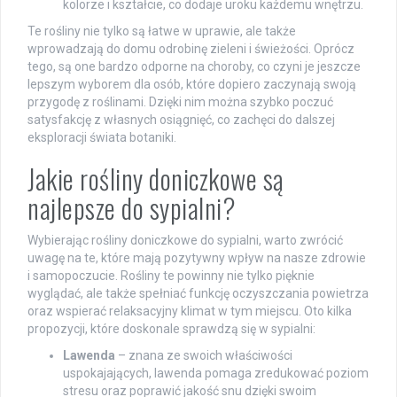
kolorze i kształcie, co dodaje uroku każdemu wnętrzu.
Te rośliny nie tylko są łatwe w uprawie, ale także
wprowadzają do domu odrobinę zieleni i świeżości. Oprócz
tego, są one bardzo odporne na choroby, co czyni je jeszcze
lepszym wyborem dla osób, które dopiero zaczynają swoją
przygodę z roślinami. Dzięki nim można szybko poczuć
satysfakcję z własnych osiągnięć, co zachęci do dalszej
eksploracji świata botaniki.
Jakie rośliny doniczkowe są
najlepsze do sypialni?
Wybierając rośliny doniczkowe do sypialni, warto zwrócić
uwagę na te, które mają pozytywny wpływ na nasze zdrowie
i samopoczucie. Rośliny te powinny nie tylko pięknie
wyglądać, ale także spełniać funkcję oczyszczania powietrza
oraz wspierać relaksacyjny klimat w tym miejscu. Oto kilka
propozycji, które doskonale sprawdzą się w sypialni:
Lawenda
– znana ze swoich właściwości
uspokajających, lawenda pomaga zredukować poziom
stresu oraz poprawić jakość snu dzięki swoim