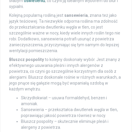
słabym
oświetleniu
, co czyni ją idealnym wyborem do biur i
sypialni.
Kolejną popularną rośliną jest
sansewieria
, znana też jako
język teściowej. Ta niezwykle odporna roślina ma zdolność
do przekształcania dwutlenku węgla w tlen, co jest
szczególnie ważne w nocy, kiedy wiele innych roślin tego nie
robi. Dodatkowo, sansewieria potrafi usunąć z powietrza
zanieczyszczenia, przyczyniając się tym samym do lepszej
wentylacji pomieszczenia.
Bluszcz pospolity
to kolejny doskonały wybór. Jest znany z
efektywnego usuwania pleśni i innych alergenów z
powietrza, co czyni go szczególnie korzystnym dla osób z
alergiami. Bluszcz doskonale rośnie w różnych warunkach, a
jego pnące się gałęzie mogą być wspaniałą ozdobą w
każdym wnętrzu.
Skrzydłokwiat – usuwa formaldehyd, benzen i
amoniak.
Sansewieria – przekształca dwutlenek węgla w tlen,
poprawiając jakość powietrza również w nocy.
Bluszcz pospolity – skutecznie eliminuje pleśń i
alergeny z powietrza.