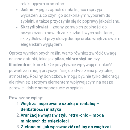
relaksującym aromatom.
Jaśmin
– jego zapach działa kojąco i sprzyja
wyciszeniu, co czyni go doskonałym wyborem do
sypialni, a także przyczynia się do poprawy jakości snu.
Skrzydłokwiat
– znany ze swoich zdolności do
oczyszczania powietrza ze szkodliwych substancji,
skrzydłokwiat przy okazji dodaje uroku wnętrzu swoim
eleganckim wyglądem.
Oprócz wymienionych roślin, warto również zwrócić uwagę
na inne gatunki, takie jak
pilea
,
chlorophytum
czy
filodendron
, które także pozytywnie wpływają na jakość
powietrza i mogą przyczynić się do stworzenia przytulnej
atmosfery. Rośliny doniczkowe mogą być nie tylko dekoracją,
ale również istotnym elementem wpływającym na nasze
zdrowie i dobre samopoczucie w sypialni.
Powiązane wpisy:
Wnętrza inspirowane sztuką orientalną –
delikatność i mistyka
Aranżacje wnętrz w stylu retro-chic – moda
minionych dziesięcioleci
Zielono mi: jak wprowadzić rośliny do wnętrza i