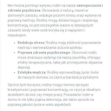
Nie można pominąć wpływu roślin na nasze
samopoczucie i
zdrowie psychiczne
. Obcowanie z naturą, nawet w
domowym zaciszu, redukuje poziom stresu oraz wpływa na
poprawę nastroju. Rośliny mogą działać kojąco i wspierają
koncentrację, co jest szczególnie ważne w dzisiejszych
czasach, kiedy wiele osób boryka się z napięciem i
niepokojem.
Redukcja stresu:
Rośliny mają zdolność poprawiania
nastroju i wprowadzania uczucia spokoju.
Poprawa zdrowia psychicznego:
Obecność roślin
może znacząco wpłynąć na naszą psychikę, oferując
efekty terapeutyczne, takie jak zmniejszenie objawów
depresji.
Estetyka wnętrza:
Rośliny wprowadzają życie i kolor
do naszych domów, co czyni je bardziej przytulnymi.
Oprócz tych korzyści, rośliny mogą również sprzyjać
kreatywności i poprawiać koncentrację, co czyni je idealnym
dodatkiem do biur czy miejsc pracy. Posiadanie roślin w
domu to nie tylko piękna dekoracja, ale także sposób na
poprawę jakości życia w wielu aspektach.