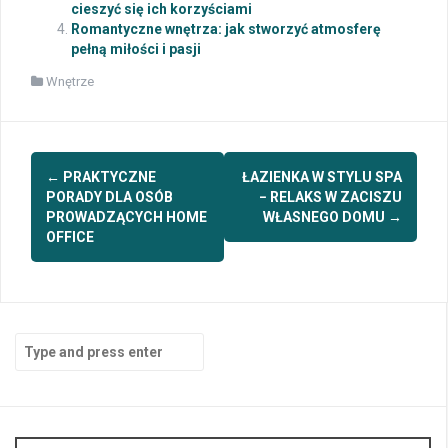
cieszyć się ich korzyściami
Romantyczne wnętrza: jak stworzyć atmosferę
pełną miłości i pasji
Wnętrze
Post
←
PRAKTYCZNE
ŁAZIENKA W STYLU SPA
navigation
PORADY DLA OSÓB
− RELAKS W ZACISZU
PROWADZĄCYCH HOME
WŁASNEGO DOMU
→
OFFICE
Search
for: