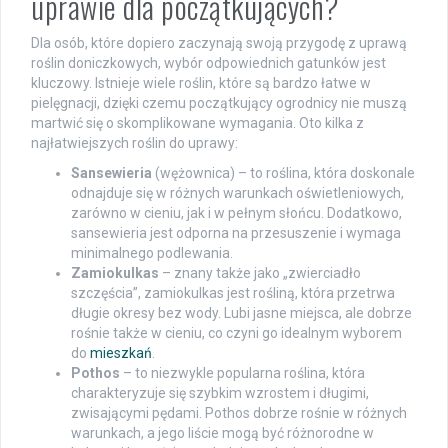
uprawie dla początkujących?
Dla osób, które dopiero zaczynają swoją przygodę z uprawą
roślin doniczkowych, wybór odpowiednich gatunków jest
kluczowy. Istnieje wiele roślin, które są bardzo łatwe w
pielęgnacji, dzięki czemu początkujący ogrodnicy nie muszą
martwić się o skomplikowane wymagania. Oto kilka z
najłatwiejszych roślin do uprawy:
Sansewieria
(wężownica) – to roślina, która doskonale
odnajduje się w różnych warunkach oświetleniowych,
zarówno w cieniu, jak i w pełnym słońcu. Dodatkowo,
sansewieria jest odporna na przesuszenie i wymaga
minimalnego podlewania.
Zamiokulkas
– znany także jako „zwierciadło
szczęścia”, zamiokulkas jest rośliną, która przetrwa
długie okresy bez wody. Lubi jasne miejsca, ale dobrze
rośnie także w cieniu, co czyni go idealnym wyborem
do
mieszkań
.
Pothos
– to niezwykle popularna roślina, która
charakteryzuje się szybkim wzrostem i długimi,
zwisającymi pędami. Pothos dobrze rośnie w różnych
warunkach, a jego liście mogą być różnorodne w