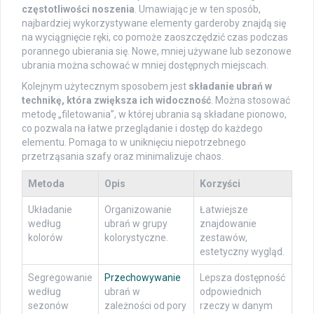
częstotliwości noszenia
. Umawiając je w ten sposób,
najbardziej wykorzystywane elementy garderoby znajdą się
na wyciągnięcie ręki, co pomoże zaoszczędzić czas podczas
porannego ubierania się. Nowe, mniej używane lub sezonowe
ubrania można schować w mniej dostępnych miejscach.
Kolejnym użytecznym sposobem jest
składanie ubrań w
technikę, która zwiększa ich widoczność
. Można stosować
metodę „filetowania”, w której ubrania są składane pionowo,
co pozwala na łatwe przeglądanie i dostęp do każdego
elementu. Pomaga to w uniknięciu niepotrzebnego
przetrząsania szafy oraz minimalizuje chaos.
Metoda
Opis
Korzyści
Układanie
Organizowanie
Łatwiejsze
według
ubrań w grupy
znajdowanie
kolorów
kolorystyczne.
zestawów,
estetyczny wygląd.
Segregowanie
Przechowywanie
Lepsza dostępność
według
ubrań w
odpowiednich
sezonów
zależności od pory
rzeczy w danym