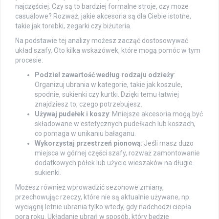
najczęściej. Czy są to bardziej formalne stroje, czy może
casualowe? Rozważ, jakie akcesoria są dla Ciebie istotne,
takie jak torebki, zegarki czy biżuteria.
Na podstawie tej analizy możesz zacząć dostosowywać
układ szafy. Oto kilka wskazówek, które mogą pomóc w tym
procesie:
Podziel zawartość według rodzaju odzieży
:
Organizuj ubrania w kategorie, takie jak koszule,
spodnie, sukienki czy kurtki. Dzięki temu łatwiej
znajdziesz to, czego potrzebujesz.
Używaj pudełek i koszy
: Mniejsze akcesoria mogą być
składowane w estetycznych pudełkach lub koszach,
co pomaga w unikaniu bałaganu.
Wykorzystaj przestrzeń pionową
: Jeśli masz dużo
miejsca w górnej części szafy, rozważ zamontowanie
dodatkowych półek lub użycie wieszaków na długie
sukienki.
Możesz również wprowadzić sezonowe zmiany,
przechowując rzeczy, które nie są aktualnie używane, np.
wyciągnij letnie ubrania tylko wtedy, gdy nadchodzi ciepła
pora roku. Układanie ubrań w sposób, który będzie