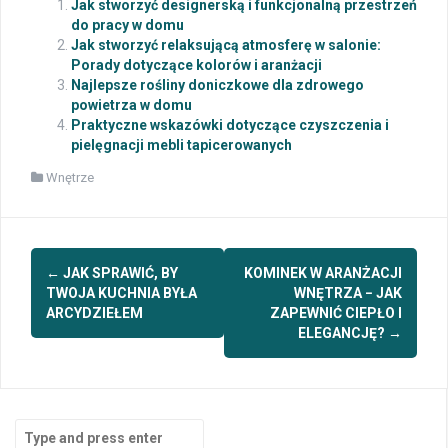
Jak stworzyć designerską i funkcjonalną przestrzeń
do pracy w domu
Jak stworzyć relaksującą atmosferę w salonie:
Porady dotyczące kolorów i aranżacji
Najlepsze rośliny doniczkowe dla zdrowego
powietrza w domu
Praktyczne wskazówki dotyczące czyszczenia i
pielęgnacji mebli tapicerowanych
Wnętrze
Post
←
JAK SPRAWIĆ, BY
KOMINEK W ARANŻACJI
navigation
TWOJA KUCHNIA BYŁA
WNĘTRZA − JAK
ARCYDZIEŁEM
ZAPEWNIĆ CIEPŁO I
ELEGANCJĘ?
→
Search