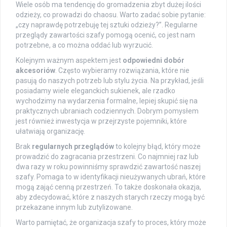
Wiele osób ma tendencję do gromadzenia zbyt dużej ilości
odzieży, co prowadzi do chaosu. Warto zadać sobie pytanie:
„czy naprawdę potrzebuję tej sztuki odzieży?”. Regularne
przeglądy zawartości szafy pomogą ocenić, co jest nam
potrzebne, a co można oddać lub wyrzucić.
Kolejnym ważnym aspektem jest
odpowiedni dobór
akcesoriów
. Często wybieramy rozwiązania, które nie
pasują do naszych potrzeb lub stylu życia. Na przykład, jeśli
posiadamy wiele eleganckich sukienek, ale rzadko
wychodzimy na wydarzenia formalne, lepiej skupić się na
praktycznych ubraniach codziennych. Dobrym pomysłem
jest również inwestycja w przejrzyste pojemniki, które
ułatwiają organizację.
Brak
regularnych przeglądów
to kolejny błąd, który może
prowadzić do zagracania przestrzeni. Co najmniej raz lub
dwa razy w roku powinniśmy sprawdzić zawartość naszej
szafy. Pomaga to w identyfikacji nieużywanych ubrań, które
mogą zająć cenną przestrzeń. To także doskonała okazja,
aby zdecydować, które z naszych starych rzeczy mogą być
przekazane innym lub zutylizowane.
Warto pamiętać, że organizacja szafy to proces, który może