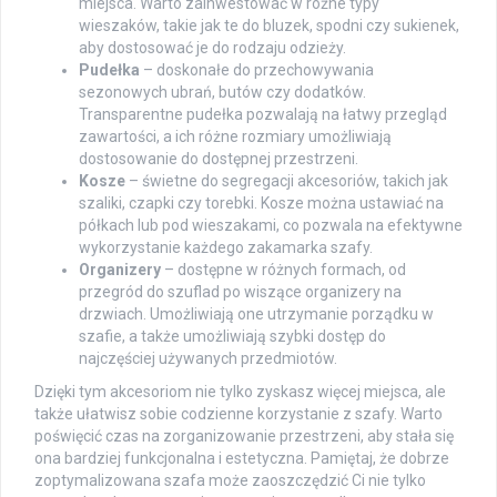
miejsca. Warto zainwestować w różne typy
wieszaków, takie jak te do bluzek, spodni czy sukienek,
aby dostosować je do rodzaju odzieży.
Pudełka
– doskonałe do przechowywania
sezonowych ubrań, butów czy dodatków.
Transparentne pudełka pozwalają na łatwy przegląd
zawartości, a ich różne rozmiary umożliwiają
dostosowanie do dostępnej przestrzeni.
Kosze
– świetne do segregacji akcesoriów, takich jak
szaliki, czapki czy torebki. Kosze można ustawiać na
półkach lub pod wieszakami, co pozwala na efektywne
wykorzystanie każdego zakamarka szafy.
Organizery
– dostępne w różnych formach, od
przegród do szuflad po wiszące organizery na
drzwiach. Umożliwiają one utrzymanie porządku w
szafie, a także umożliwiają szybki dostęp do
najczęściej używanych przedmiotów.
Dzięki tym akcesoriom nie tylko zyskasz więcej miejsca, ale
także ułatwisz sobie codzienne korzystanie z szafy. Warto
poświęcić czas na zorganizowanie przestrzeni, aby stała się
ona bardziej funkcjonalna i estetyczna. Pamiętaj, że dobrze
zoptymalizowana szafa może zaoszczędzić Ci nie tylko