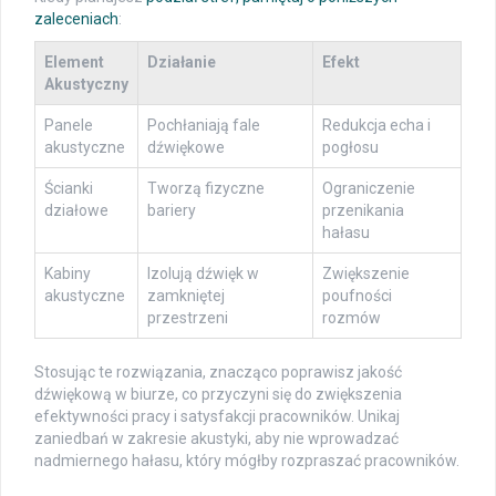
zaleceniach
:
Element
Działanie
Efekt
Akustyczny
Panele
Pochłaniają fale
Redukcja echa i
akustyczne
dźwiękowe
pogłosu
Ścianki
Tworzą fizyczne
Ograniczenie
działowe
bariery
przenikania
hałasu
Kabiny
Izolują dźwięk w
Zwiększenie
akustyczne
zamkniętej
poufności
przestrzeni
rozmów
Stosując te rozwiązania, znacząco poprawisz jakość
dźwiękową w biurze, co przyczyni się do zwiększenia
efektywności pracy i satysfakcji pracowników. Unikaj
zaniedbań w zakresie akustyki, aby nie wprowadzać
nadmiernego hałasu, który mógłby rozpraszać pracowników.