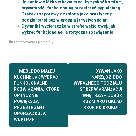
Jak ustawić łóżko w kawalerce, by zyskać komfort,
prywatność i funkcjonalną przestrzeń sypialnianą
Drążek rozporowy z zasłoną jako praktyczny
podział stref bez wiercenia i trwałych ścian
Dywanik i wycieraczka w strefie wejściowej: jak
wybrać funkcjonalne i estetyczne rozwiązanie
Strefowanie i podziały
Post
←
MEBLE DO MAŁEJ
DYWAN JAKO
navigation
KUCHNI: JAK WYBRAĆ
NARZĘDZIE DO
FUNKCJONALNE
WYRAŹNEGO PODZIAŁU
ROZWIĄZANIA, KTÓRE
STREF W ARANŻACJI
OPTYCZNIE
WNĘTRZA – DOBÓR
POWIĘKSZĄ
ROZMIARU I UKŁAD
PRZESTRZEŃ I
KROK PO KROKU
→
UPORZĄDKUJĄ
WNĘTRZE