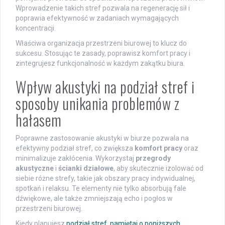
Wprowadzenie takich stref pozwala na regenerację sił i
poprawia efektywność w zadaniach wymagających
koncentracji.
Właściwa organizacja przestrzeni biurowej to klucz do
sukcesu. Stosując te zasady, poprawisz komfort pracy i
zintegrujesz funkcjonalność w każdym zakątku biura.
Wpływ akustyki na podział stref i
sposoby unikania problemów z
hałasem
Poprawne zastosowanie akustyki w biurze pozwala na
efektywny podział stref, co zwiększa
komfort pracy
oraz
minimalizuje zakłócenia. Wykorzystaj
przegrody
akustyczne
i
ścianki działowe
, aby skutecznie izolować od
siebie różne strefy, takie jak obszary pracy indywidualnej,
spotkań i relaksu. Te elementy nie tylko absorbują fale
dźwiękowe, ale także zmniejszają echo i pogłos w
przestrzeni biurowej.
Kiedy planujesz
podział stref, pamiętaj o poniższych