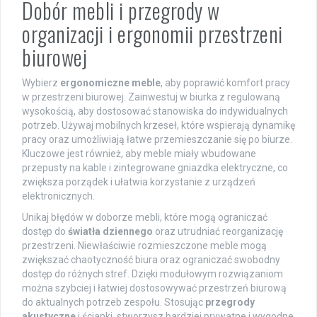
Dobór mebli i przegrody w
organizacji i ergonomii przestrzeni
biurowej
Wybierz
ergonomiczne meble
, aby poprawić komfort pracy
w przestrzeni biurowej. Zainwestuj w biurka z regulowaną
wysokością, aby dostosować stanowiska do indywidualnych
potrzeb. Używaj mobilnych krzeseł, które wspierają dynamikę
pracy oraz umożliwiają łatwe przemieszczanie się po biurze.
Kluczowe jest również, aby meble miały wbudowane
przepusty na kable i zintegrowane gniazdka elektryczne, co
zwiększa porządek i ułatwia korzystanie z urządzeń
elektronicznych.
Unikaj błędów w doborze mebli, które mogą ograniczać
dostęp do
światła dziennego
oraz utrudniać reorganizację
przestrzeni. Niewłaściwie rozmieszczone meble mogą
zwiększać chaotyczność biura oraz ograniczać swobodny
dostęp do różnych stref. Dzięki modułowym rozwiązaniom
można szybciej i łatwiej dostosowywać przestrzeń biurową
do aktualnych potrzeb zespołu. Stosując
przegrody
akustyczne
i ścianki, stworzysz bardziej prywatne i wygodne