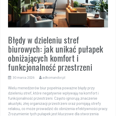
Błędy w dzieleniu stref
biurowych: jak unikać pułapek
obniżających komfort i
funkcjonalność przestrzeni
30 marca 2026
adkomandor.pl
Wielu menedżerów biur popełnia poważne błędy przy
dzieleniu stref, które negatywnie wpływają na komfort i
funkcjonalność przestrzeni. Często ignorują znaczenie
akustyki, złej organizacji przestrzeni oraz pomijają strefy
relaksu, co może prowadzić do obniżenia efektywności pracy.
Zrozumienie tych pułapek jest kluczowe dla stworzenia