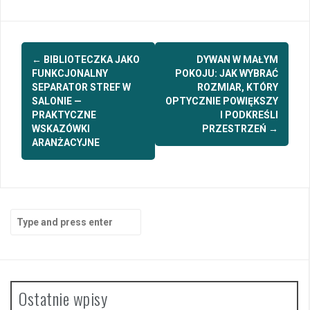
Post
←
BIBLIOTECZKA JAKO
DYWAN W MAŁYM
navigation
FUNKCJONALNY
POKOJU: JAK WYBRAĆ
SEPARATOR STREF W
ROZMIAR, KTÓRY
SALONIE —
OPTYCZNIE POWIĘKSZY
PRAKTYCZNE
I PODKREŚLI
WSKAZÓWKI
PRZESTRZEŃ
→
ARANŻACYJNE
Search
for:
Ostatnie wpisy