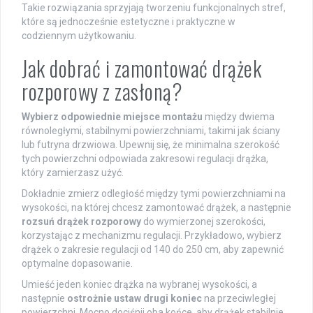
Takie rozwiązania sprzyjają tworzeniu funkcjonalnych stref,
które są jednocześnie estetyczne i praktyczne w
codziennym użytkowaniu.
Jak dobrać i zamontować drążek
rozporowy z zasłoną?
Wybierz odpowiednie miejsce montażu
między dwiema
równoległymi, stabilnymi powierzchniami, takimi jak ściany
lub futryna drzwiowa. Upewnij się, że minimalna szerokość
tych powierzchni odpowiada zakresowi regulacji drążka,
który zamierzasz użyć.
Dokładnie zmierz odległość między tymi powierzchniami na
wysokości, na której chcesz zamontować drążek, a następnie
rozsuń drążek rozporowy
do wymierzonej szerokości,
korzystając z mechanizmu regulacji. Przykładowo, wybierz
drążek o zakresie regulacji od 140 do 250 cm, aby zapewnić
optymalne dopasowanie.
Umieść jeden koniec drążka na wybranej wysokości, a
następnie
ostrożnie ustaw drugi koniec
na przeciwległej
powierzchni. Mocno dociśnij oba końce, aby drążek stabilnie