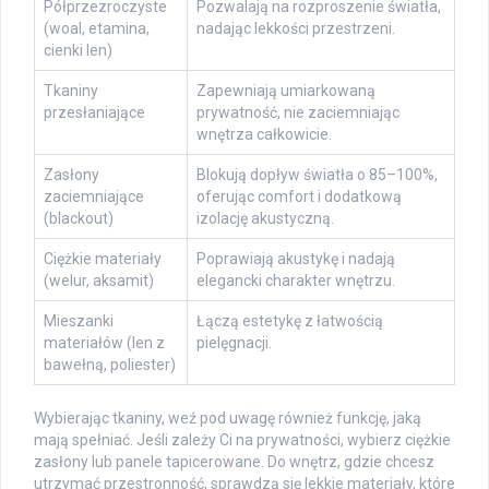
Półprzezroczyste
Pozwalają na rozproszenie światła,
(woal, etamina,
nadając lekkości przestrzeni.
cienki len)
Tkaniny
Zapewniają umiarkowaną
przesłaniające
prywatność, nie zaciemniając
wnętrza całkowicie.
Zasłony
Blokują dopływ światła o 85–100%,
zaciemniające
oferując comfort i dodatkową
(blackout)
izolację akustyczną.
Ciężkie materiały
Poprawiają akustykę i nadają
(welur, aksamit)
elegancki charakter wnętrzu.
Mieszanki
Łączą estetykę z łatwością
materiałów (len z
pielęgnacji.
bawełną, poliester)
Wybierając tkaniny, weź pod uwagę również funkcję, jaką
mają spełniać. Jeśli zależy Ci na prywatności, wybierz ciężkie
zasłony lub panele tapicerowane. Do wnętrz, gdzie chcesz
utrzymać przestronność, sprawdzą się lekkie materiały, które