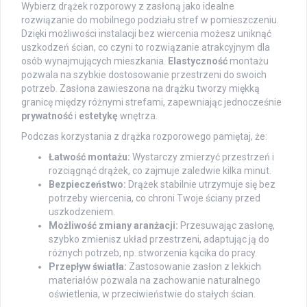
Wybierz drążek rozporowy z zasłoną jako idealne
rozwiązanie do mobilnego podziału stref w pomieszczeniu.
Dzięki możliwości instalacji bez wiercenia możesz uniknąć
uszkodzeń ścian, co czyni to rozwiązanie atrakcyjnym dla
osób wynajmujących mieszkania.
Elastyczność
montażu
pozwala na szybkie dostosowanie przestrzeni do swoich
potrzeb. Zasłona zawieszona na drążku tworzy miękką
granicę między różnymi strefami, zapewniając jednocześnie
prywatność
i
estetykę
wnętrza.
Podczas korzystania z drążka rozporowego pamiętaj, że:
Łatwość montażu:
Wystarczy zmierzyć przestrzeń i
rozciągnąć drążek, co zajmuje zaledwie kilka minut.
Bezpieczeństwo:
Drążek stabilnie utrzymuje się bez
potrzeby wiercenia, co chroni Twoje ściany przed
uszkodzeniem.
Możliwość zmiany aranżacji:
Przesuwając zasłonę,
szybko zmienisz układ przestrzeni, adaptując ją do
różnych potrzeb, np. stworzenia kącika do pracy.
Przepływ światła:
Zastosowanie zasłon z lekkich
materiałów pozwala na zachowanie naturalnego
oświetlenia, w przeciwieństwie do stałych ścian.