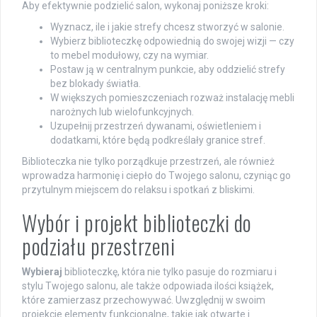
Aby efektywnie podzielić salon, wykonaj poniższe kroki:
Wyznacz, ile i jakie strefy chcesz stworzyć w salonie.
Wybierz biblioteczkę odpowiednią do swojej wizji — czy
to mebel modułowy, czy na wymiar.
Postaw ją w centralnym punkcie, aby oddzielić strefy
bez blokady światła.
W większych pomieszczeniach rozważ instalację mebli
narożnych lub wielofunkcyjnych.
Uzupełnij przestrzeń dywanami, oświetleniem i
dodatkami, które będą podkreślały granice stref.
Biblioteczka nie tylko porządkuje przestrzeń, ale również
wprowadza harmonię i ciepło do Twojego salonu, czyniąc go
przytulnym miejscem do relaksu i spotkań z bliskimi.
Wybór i projekt biblioteczki do
podziału przestrzeni
Wybieraj
biblioteczkę, która nie tylko pasuje do rozmiaru i
stylu Twojego salonu, ale także odpowiada ilości książek,
które zamierzasz przechowywać. Uwzględnij w swoim
projekcie elementy funkcjonalne, takie jak otwarte i