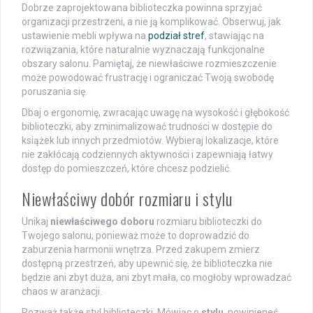
Dobrze zaprojektowana biblioteczka powinna sprzyjać
organizacji przestrzeni, a nie ją komplikować. Obserwuj, jak
ustawienie mebli wpływa na
podział stref
, stawiając na
rozwiązania, które naturalnie wyznaczają funkcjonalne
obszary salonu. Pamiętaj, że niewłaściwe rozmieszczenie
może powodować frustrację i ograniczać Twoją swobodę
poruszania się.
Dbaj o ergonomię, zwracając uwagę na wysokość i głębokość
biblioteczki, aby zminimalizować trudności w dostępie do
książek lub innych przedmiotów. Wybieraj lokalizacje, które
nie zakłócają codziennych aktywności i zapewniają łatwy
dostęp do pomieszczeń, które chcesz podzielić.
Niewłaściwy dobór rozmiaru i stylu
Unikaj
niewłaściwego doboru
rozmiaru biblioteczki do
Twojego salonu, ponieważ może to doprowadzić do
zaburzenia harmonii wnętrza. Przed zakupem zmierz
dostępną przestrzeń, aby upewnić się, że biblioteczka nie
będzie ani zbyt duża, ani zbyt mała, co mogłoby wprowadzać
chaos w aranżacji.
Rozważ także styl biblioteczki. Mówiąc o
stylu
, powinieneś