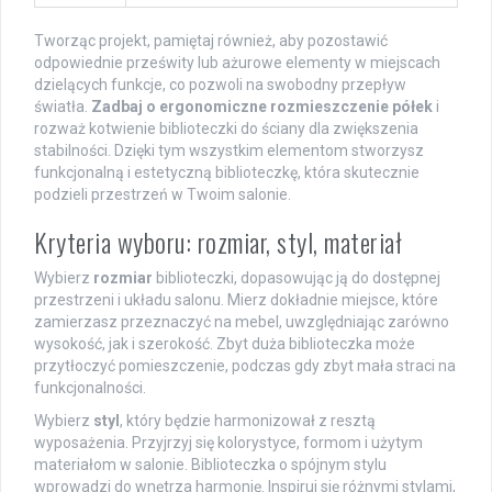
Tworząc projekt, pamiętaj również, aby pozostawić
odpowiednie prześwity lub ażurowe elementy w miejscach
dzielących funkcje, co pozwoli na swobodny przepływ
światła.
Zadbaj o ergonomiczne rozmieszczenie półek
i
rozważ kotwienie biblioteczki do ściany dla zwiększenia
stabilności. Dzięki tym wszystkim elementom stworzysz
funkcjonalną i estetyczną biblioteczkę, która skutecznie
podzieli przestrzeń w Twoim salonie.
Kryteria wyboru: rozmiar, styl, materiał
Wybierz
rozmiar
biblioteczki, dopasowując ją do dostępnej
przestrzeni i układu salonu. Mierz dokładnie miejsce, które
zamierzasz przeznaczyć na mebel, uwzględniając zarówno
wysokość, jak i szerokość. Zbyt duża biblioteczka może
przytłoczyć pomieszczenie, podczas gdy zbyt mała straci na
funkcjonalności.
Wybierz
styl
, który będzie harmonizował z resztą
wyposażenia. Przyjrzyj się kolorystyce, formom i użytym
materiałom w salonie. Biblioteczka o spójnym stylu
wprowadzi do wnętrza harmonię. Inspiruj się różnymi stylami,