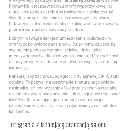
efektywnego wykorzystania
naturalnego światła
w salonie.
Postaw biblioteczkę w pobliżu strefy wypoczynkowej, co
ułatwi dostęp do książek. Aby maksymalnie wykorzystać
światło, unikaj zasłaniania okien masywnymi meblami.
Ustawienie biblioteczki tak, aby nie blokowała wlotu światła,
poprawi komfort użytkowania przestrzeni.
Dobrym rozwiązaniem jest umieszczenie biblioteczki w
strefie, gdzie światło pada z boku. Dzięki temu czujesz się
swobodnie podczas czytania i relaksu. Unikaj także
intensywnego oświetlenia bezpośredniego, które może być
nieprzyjemne — prostopadłe ustawienie wspiera naturalną
iluminację.
Pamiętaj, aby zachować odległość przynajmniej
50-150 cm
od okna. To pozwoli na korzystanie z naturalnego światła,
minimalizując jednocześnie efekt przegrzewania w upalne
dni. Dodatkowo, stosowanie rolet lub żaluzji może regulować
ilość światła wpadającego do pomieszczenia, co jest
szczególnie ważne przy oknach wystawionych na południe
lub zachód.
Integracja z istniejącą aranżacją salonu