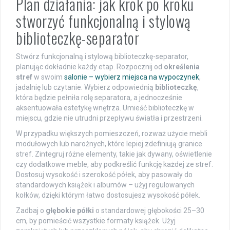
Plan działania: jak krok po kroku
stworzyć funkcjonalną i stylową
biblioteczkę-separator
Stwórz funkcjonalną i stylową biblioteczkę-separator,
planując dokładnie każdy etap. Rozpocznij od
określenia
stref
w swoim
salonie – wybierz miejsca na wypoczynek
,
jadalnię lub czytanie. Wybierz odpowiednią
biblioteczkę
,
która będzie pełniła rolę separatora, a jednocześnie
aksentuowała estetykę wnętrza. Umieść biblioteczkę w
miejscu, gdzie nie utrudni przepływu światła i przestrzeni.
W przypadku większych pomieszczeń, rozważ użycie mebli
modułowych lub narożnych, które lepiej zdefiniują granice
stref. Zintegruj różne elementy, takie jak dywany, oświetlenie
czy dodatkowe meble, aby podkreślić funkcję każdej ze stref.
Dostosuj wysokość i szerokość półek, aby pasowały do
standardowych książek i albumów – użyj regulowanych
kołków, dzięki którym łatwo dostosujesz wysokość półek.
Zadbaj o
głębokie półki
o standardowej głębokości 25–30
cm, by pomieścić wszystkie formaty książek. Użyj