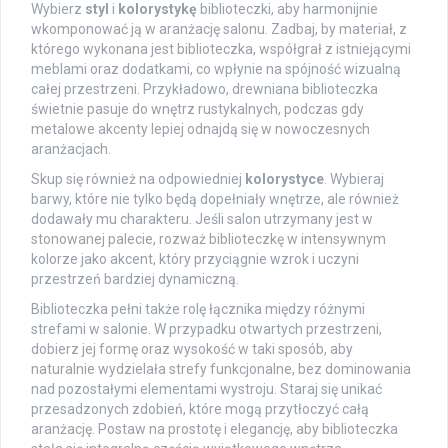
Wybierz
styl
i
kolorystykę
biblioteczki, aby harmonijnie
wkomponować ją w aranżację salonu. Zadbaj, by materiał, z
którego wykonana jest biblioteczka, współgrał z istniejącymi
meblami oraz dodatkami, co wpłynie na spójność wizualną
całej przestrzeni. Przykładowo, drewniana biblioteczka
świetnie pasuje do wnętrz rustykalnych, podczas gdy
metalowe akcenty lepiej odnajdą się w nowoczesnych
aranżacjach.
Skup się również na odpowiedniej
kolorystyce
. Wybieraj
barwy, które nie tylko będą dopełniały wnętrze, ale również
dodawały mu charakteru. Jeśli salon utrzymany jest w
stonowanej palecie, rozważ biblioteczkę w intensywnym
kolorze jako akcent, który przyciągnie wzrok i uczyni
przestrzeń bardziej dynamiczną.
Biblioteczka pełni także rolę łącznika między różnymi
strefami w salonie. W przypadku otwartych przestrzeni,
dobierz jej formę oraz wysokość w taki sposób, aby
naturalnie wydzielała strefy funkcjonalne, bez dominowania
nad pozostałymi elementami wystroju. Staraj się unikać
przesadzonych zdobień, które mogą przytłoczyć całą
aranżację. Postaw na prostotę i elegancję, aby biblioteczka