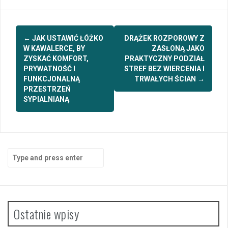
Post
←
JAK USTAWIĆ ŁÓŻKO
DRĄŻEK ROZPOROWY Z
navigation
W KAWALERCE, BY
ZASŁONĄ JAKO
ZYSKAĆ KOMFORT,
PRAKTYCZNY PODZIAŁ
PRYWATNOŚĆ I
STREF BEZ WIERCENIA I
FUNKCJONALNĄ
TRWAŁYCH ŚCIAN
→
PRZESTRZEŃ
SYPIALNIANĄ
Search
for:
Ostatnie wpisy