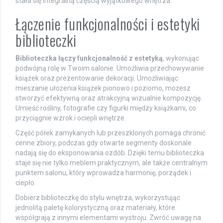
stała się integralną częścią wyjątkowego wnętrza.
Łączenie funkcjonalności i estetyki
biblioteczki
Biblioteczka łączy funkcjonalność z estetyką
, wykonując
podwójną rolę w Twoim salonie. Umożliwia przechowywanie
książek oraz prezentowanie dekoracji. Umożliwiając
mieszanie ułożenia książek pionowo i poziomo, możesz
stworzyć efektywną oraz atrakcyjną wizualnie kompozycję.
Umieść rośliny, fotografie czy figurki między książkami, co
przyciągnie wzrok i ociepli wnętrze.
Część półek zamykanych lub przeszklonych pomaga chronić
cenne zbiory, podczas gdy otwarte segmenty doskonale
nadają się do eksponowania ozdób. Dzięki temu biblioteczka
staje się nie tylko meblem praktycznym, ale także centralnym
punktem salonu, który wprowadza harmonię, porządek i
ciepło.
Dobierz biblioteczkę do stylu wnętrza, wykorzystując
jednolitą paletę kolorystyczną oraz materiały, które
współgrają z innymi elementami wystroju. Zwróć uwagę na