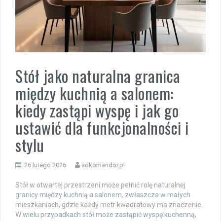
Stół jako naturalna granica
między kuchnią a salonem:
kiedy zastąpi wyspę i jak go
ustawić dla funkcjonalności i
stylu
26 lutego 2026
adkomandor.pl
Stół w otwartej przestrzeni może pełnić rolę naturalnej
granicy między kuchnią a salonem, zwłaszcza w małych
mieszkaniach, gdzie każdy metr kwadratowy ma znaczenie.
W wielu przypadkach stół może zastąpić wyspę kuchenną,