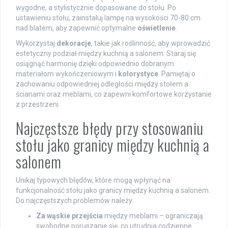
wygodne, a stylistycznie dopasowane do stołu. Po
ustawieniu stołu, zainstaluj lampę na wysokości 70-80 cm
nad blatem, aby zapewnić optymalne
oświetlenie
.
Wykorzystaj
dekoracje
, takie jak roślinność, aby wprowadzić
estetyczny podział między kuchnią a salonem. Staraj się
osiągnąć harmonię dzięki odpowiednio dobranym
materiałom wykończeniowym i
kolorystyce
. Pamiętaj o
zachowaniu odpowiedniej odległości między stołem a
ścianami oraz meblami, co zapewni komfortowe korzystanie
z przestrzeni.
Najczęstsze błędy przy stosowaniu
stołu jako granicy między kuchnią a
salonem
Unikaj typowych błędów, które mogą wpłynąć na
funkcjonalność stołu jako granicy między kuchnią a salonem.
Do najczęstszych problemów należy:
Za wąskie przejścia
między meblami – ograniczają
swobodne poruszanie się, co utrudnia codzienne