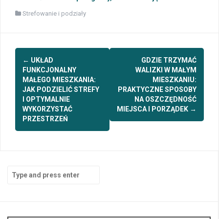
Strefowanie i podziały
Post
←
UKŁAD
GDZIE TRZYMAĆ
navigation
FUNKCJONALNY
WALIZKI W MAŁYM
MAŁEGO MIESZKANIA:
MIESZKANIU:
JAK PODZIELIĆ STREFY
PRAKTYCZNE SPOSOBY
I OPTYMALNIE
NA OSZCZĘDNOŚĆ
WYKORZYSTAĆ
MIEJSCA I PORZĄDEK
→
PRZESTRZEŃ
Search
for: