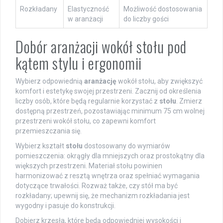
Rozkładany
Elastyczność
Możliwość dostosowania
w aranżacji
do liczby gości
Dobór aranżacji wokół stołu pod
kątem stylu i ergonomii
Wybierz odpowiednią
aranżację
wokół stołu, aby zwiększyć
komfort i estetykę swojej przestrzeni. Zacznij od określenia
liczby osób, które będą regularnie korzystać z
stołu
. Zmierz
dostępną przestrzeń, pozostawiając minimum 75 cm wolnej
przestrzeni wokół stołu, co zapewni komfort
przemieszczania się.
Wybierz kształt
stołu
dostosowany do wymiarów
pomieszczenia: okrągły dla mniejszych oraz prostokątny dla
większych przestrzeni. Materiał stołu powinien
harmonizować z resztą wnętrza oraz spełniać wymagania
dotyczące trwałości. Rozważ także, czy stół ma być
rozkładany; upewnij się, że mechanizm rozkładania jest
wygodny i pasuje do konstrukcji.
Dobierz krzesła, które będą odpowiedniej wysokości i