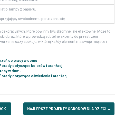
iatło, lampy z papieru.
 sprzyjający swobodnemu poruszaniu się.
 dekoracyjnych, które powinny być skromne, ale efektowne. Może to
oński obraz, które wprowadzą subtelne akcenty do przestrzeni.
orzenie oazy spokoju, w której każdy element ma swoje miejsce i
trzeń do pracy w domu
Porady dotyczące kolorów i aranżacji
pracy w domu
Porady dotyczące oświetlenia i aranżacji
ROK
NAJLEPSZE PROJEKTY OGRODÓW DLA DZIECI
→