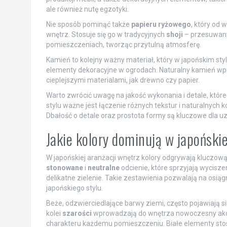
ale również nutę egzotyki.
Nie sposób pominąć także
papieru ryżowego
, który od 
wnętrz. Stosuje się go w tradycyjnych
shoji
– przesuwanyc
pomieszczeniach, tworząc przytulną atmosferę.
Kamień to kolejny ważny materiał, który w japońskim sty
elementy dekoracyjne w ogrodach. Naturalny kamień wpr
cieplejszymi materialami, jak drewno czy papier.
Warto zwrócić uwagę na jakość wykonania i detale, które
stylu ważne jest łączenie różnych tekstur i naturalnych ko
Dbałość o detale oraz prostota formy są kluczowe dla u
Jakie kolory dominują w japońskie
W japońskiej aranżacji wnętrz kolory odgrywają kluczową
stonowane
i
neutralne
odcienie, które sprzyjają wyciszen
delikatne zielenie. Takie zestawienia pozwalają na osiągn
japońskiego stylu.
Beże, odzwierciedlające barwy ziemi, często pojawiają s
kolei
szarości
wprowadzają do wnętrza nowoczesny akcent
charakteru każdemu pomieszczeniu. Białe elementy stos