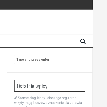
enia
anego
Search
for:
Ostatnie wpisy
Stomatolog: kiedy i dlaczego regularne
wizyty mają kluczowe znaczenie dla zdrowia