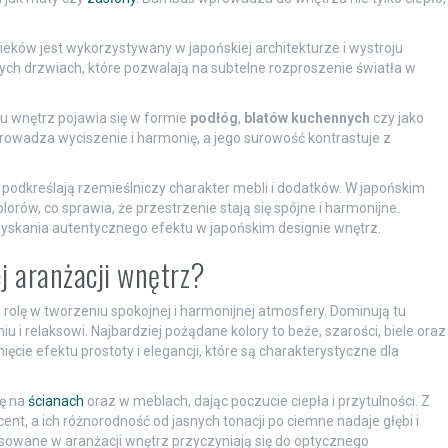
wieków jest wykorzystywany w japońskiej architekturze i wystroju
h drzwiach, które pozwalają na subtelne rozproszenie światła w
lu wnętrz pojawia się w formie
podłóg
,
blatów kuchennych
czy jako
owadza wyciszenie i harmonię, a jego surowość kontrastuje z
 podkreślają rzemieślniczy charakter mebli i dodatków. W japońskim
lorów, co sprawia, że przestrzenie stają się spójne i harmonijne.
zyskania autentycznego efektu w japońskim designie wnętrz.
j aranżacji wnętrz?
 rolę w tworzeniu spokojnej i harmonijnej atmosfery. Dominują tu
iu i relaksowi. Najbardziej pożądane kolory to beże, szarości, biele oraz
ięcie efektu prostoty i elegancji, które są charakterystyczne dla
ię na
ścianach
oraz w meblach, dając poczucie ciepła i przytulności. Z
, a ich różnorodność od jasnych tonacji po ciemne nadaje głębi i
owane w aranżacji wnętrz przyczyniają się do optycznego