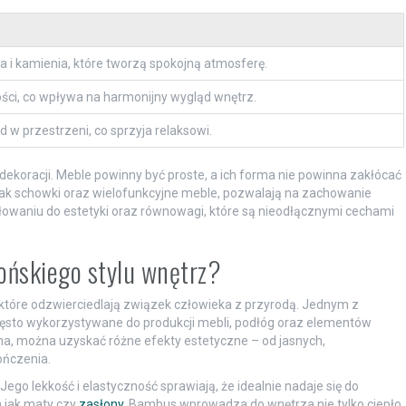
i kamienia, które tworzą spokojną atmosferę.
arości, co wpływa na harmonijny wygląd wnętrz.
 w przestrzeni, co sprzyja relaksowi.
dekoracji. Meble powinny być proste, a ich forma nie powinna zakłócać
jak schowki oraz wielofunkcyjne meble, pozwalają na zachowanie
łowaniu do estetyki oraz równowagi, które są nieodłącznymi cechami
pońskiego stylu wnętrz?
 które odzwierciedlają związek człowieka z przyrodą. Jednym z
często wykorzystywane do produkcji mebli, podłóg oraz elementów
a, można uzyskać różne efekty estetyczne – od jasnych,
ończenia.
 Jego lekkość i elastyczność sprawiają, że idealnie nadaje się do
h jak maty czy
zasłony
. Bambus wprowadza do wnętrza nie tylko ciepło,