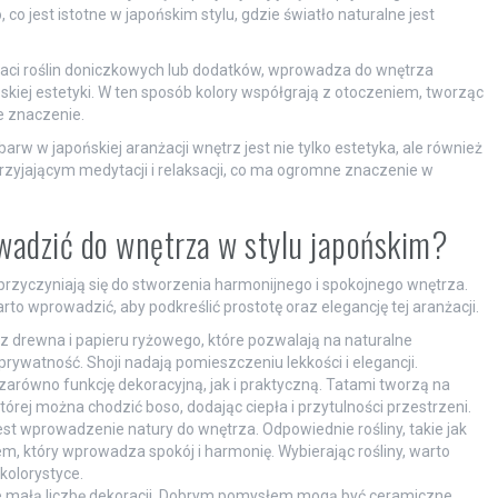
 co jest istotne w japońskim stylu, gdzie światło naturalne jest
taci roślin doniczkowych lub dodatków, wprowadza do wnętrza
kiej estetyki. W ten sposób kolory współgrają z otoczeniem, tworząc
e znaczenie.
w w japońskiej aranżacji wnętrz jest nie tylko estetyka, ale również
sprzyjającym medytacji i relaksacji, co ma ogromne znaczenie w
wadzić do wnętrza w stylu japońskim?
 przyczyniają się do stworzenia harmonijnego i spokojnego wnętrza.
to wprowadzić, aby podkreślić prostotę oraz elegancję tej aranżacji.
z drewna i papieru ryżowego, które pozwalają na naturalne
rywatność. Shoji nadają pomieszczeniu lekkości i elegancji.
 zarówno funkcję dekoracyjną, jak i praktyczną. Tatami tworzą na
órej można chodzić boso, dodając ciepła i przytulności przestrzeni.
est wprowadzenie natury do wnętrza. Odpowiednie rośliny, takie jak
, który wprowadza spokój i harmonię. Wybierając rośliny, warto
kolorystyce.
uje małą liczbę dekoracji. Dobrym pomysłem mogą być ceramiczne