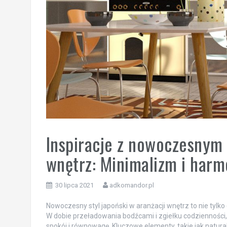
Inspiracje z nowoczesnym 
wnętrz: Minimalizm i harm
30 lipca 2021
adkomandor.pl
Nowoczesny styl japoński w aranżacji wnętrz to nie tylko 
W dobie przeładowania bodźcami i zgiełku codzienności,
spokój i równowagę. Kluczowe elementy, takie jak natura