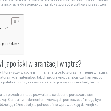
ić te inspiracje do swojego domu, aby stworzyć wyjątkową przestrzeń,
nętrz?
lu japońskim?
l japoński w aranżacji wnętrz?
, które łączy w sobie
minimalizm
,
prostotę
oraz
harmonię z naturą
.
naturalnych materiałów, takich jak drewno, bambus czy kamień, co
paleta kolorów, zazwyczaj składająca się z odcieni bieli, beżu i
te i przestronne, co pozwala na swobodne poruszanie się i
refleksji. Centralnym elementem większych pomieszczeń mogą być
dzielają różne strefy, a jednocześnie wprowadzają do wnętrza