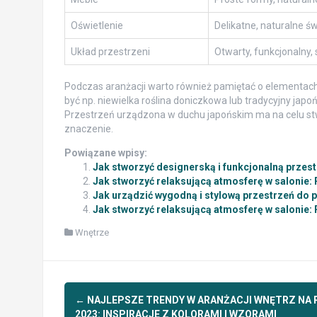
Oświetlenie
Delikatne, naturalne św
Układ przestrzeni
Otwarty, funkcjonalny,
Podczas aranżacji warto również pamiętać o elementach
być np. niewielka roślina doniczkowa lub tradycyjny jap
Przestrzeń urządzona w duchu japońskim ma na celu stw
znaczenie.
Powiązane wpisy:
Jak stworzyć designerską i funkcjonalną przes
Jak stworzyć relaksującą atmosferę w salonie: 
Jak urządzić wygodną i stylową przestrzeń do 
Jak stworzyć relaksującą atmosferę w salonie: 
Wnętrze
Post
←
NAJLEPSZE TRENDY W ARANŻACJI WNĘTRZ NA 
2023: INSPIRACJE Z KOLORAMI I WZORAMI