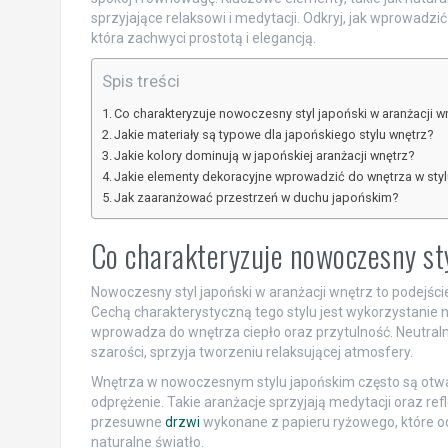
sprzyjające relaksowi i medytacji. Odkryj, jak wprowadz
która zachwyci prostotą i elegancją.
Spis treści
Co charakteryzuje nowoczesny styl japoński w aranżacji w
Jakie materiały są typowe dla japońskiego stylu wnętrz?
Jakie kolory dominują w japońskiej aranżacji wnętrz?
Jakie elementy dekoracyjne wprowadzić do wnętrza w sty
Jak zaaranżować przestrzeń w duchu japońskim?
Co charakteryzuje nowoczesny sty
Nowoczesny styl japoński w aranżacji wnętrz to podejście
Cechą charakterystyczną tego stylu jest wykorzystanie 
wprowadza do wnętrza ciepło oraz przytulność. Neutralna 
szarości, sprzyja tworzeniu relaksującej atmosfery.
Wnętrza w nowoczesnym stylu japońskim często są otwar
odprężenie. Takie aranżacje sprzyjają medytacji oraz 
przesuwne
drzwi
wykonane z papieru ryżowego, które od
naturalne światło.