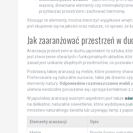
wazony, drewniane elementy czy minimalistyczne o
przytłaczać przestrzeni i zachować harmonię.
Stosując te elementy, można stworzyć wyjątkowe wnętrze,
jest skupienie się na jakości oraz naturze, co sprawi, że
Jak zaaranżować przestrzeń w d
Aranżacja przestrzeni w duchu japońskim to sztuka, któ
jest stworzenie otwartych i funkcjonalnych układów, któ
zasad jest unikanie zbędnych przedmiotów, co pozwala 
Podstawą takiej aranżacji są meble, które powinny chara
Preferowane są naturalne surowce, takie jak drewno czy
elementy natury.
Odpowiednie rozmieszczenie mebli
j
ułatwia swobodne poruszanie się i sprzyja kontaktowi z
W japońskiej aranżacji ważnym aspektem jest także
oświ
na delikatne, naturalne oświetlenie, które wydobywa pi
mnóstwo naturalnego światła lub używając lamp z papier
Elementy aranżacji
Opis
Meble
Proste formy, naturaln