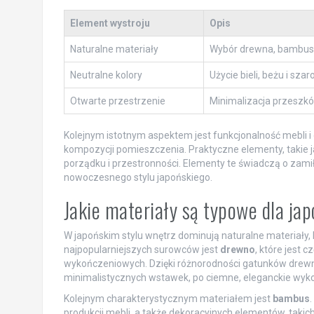
Element wystroju
Opis
Naturalne materiały
Wybór drewna, bambusa 
Neutralne kolory
Użycie bieli, beżu i sz
Otwarte przestrzenie
Minimalizacja przeszkód
Kolejnym istotnym aspektem jest funkcjonalność mebli i 
kompozycji pomieszczenia. Praktyczne elementy, takie 
porządku i przestronności. Elementy te świadczą o zami
nowoczesnego stylu japońskiego.
Jakie materiały są typowe dla ja
W japońskim stylu wnętrz dominują naturalne materiały,
najpopularniejszych surowców jest
drewno
, które jest 
wykończeniowych. Dzięki różnorodności gatunków drewn
minimalistycznych wstawek, po ciemne, eleganckie wyk
Kolejnym charakterystycznym materiałem jest
bambus
.
produkcji mebli, a także dekoracyjnych elementów, takic