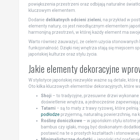
powiększenia przestrzeni oraz odbijają naturalne światło,
kluczowym elementem.
Dodanie
delikatnych odcieni zieleni
, na przykład w pos
elementy natury, co jest nieodłącznym elementem japońs
harmonijną przestrzeń, w której każdy element ma swoj
Warto również zauważyć, że celem użycia stonowanych bar
funkcjonalność. Dzięki niej wnętrza stają się miejscem 
japońskiej kulturze oraz stylu życia.
Jakie elementy dekoracyjne wpro
W stylistyce japońskiej niezwykle ważne są detale, które
Oto kilka kluczowych elementów dekoracyjnych, które war
Shoji
– to tradycyjne, przesuwne drzwi wykonane 
doświetlenie wnętrza, a jednocześnie zapewniają p
Tatami
– są to maty z trawy ryżowej, które pełnią
podłodze
przyjemną, naturalną powierzchnię, na kt
Rośliny doniczkowe
– w japońskim stylu istotne j
bambus czy iglaki, mogą być doskonałym dodatkiem
postawić na te o prostych kształtach i stonowanej 
Minimalistyczne dodatki
– japoński styl prefer