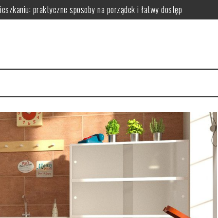
zkaniu: praktyczne sposoby na porządek i łatwy dostęp
niu: praktyczne sposoby na wykorzystanie ścian bez efektu zagrac
m: jak wybrać i zamontować funkcjonalną przegrodę ze szkła hartow
edy dodają przestrzeni, a kiedy mogą przeszkadzać?
erce – praktyczne porady wyboru, montażu i aranżacji przestrzeni
izyty mają kluczowe znaczenie dla zdrowia jamy ustnej