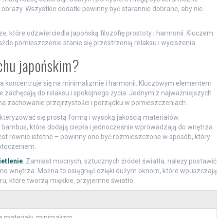
brazy. Wszystkie dodatki powinny być starannie dobrane, aby nie
 które odzwierciedla japońską filozofię prostoty i harmonii. Kluczem
 każde pomieszczenie stanie się przestrzenią relaksu i wyciszenia.
uchu japońskim?
ra koncentruje się na minimalizmie i harmonii. Kluczowym elementem
re zachęcają do relaksu i spokojnego życia. Jednym z najważniejszych
na zachowanie przejrzystości i porządku w pomieszczeniach.
kteryzować się prostą formą i wysoką jakością materiałów.
 bambus, które dodają ciepła i jednocześnie wprowadzają do wnętrza
est równie istotne – powinny one być rozmieszczone w sposób, który
 otoczeniem.
etlenie
. Zamiast mocnych, sztucznych źródeł światła, należy postawić
ękno wnętrza. Można to osiągnąć dzięki dużym oknom, które wpuszczają
u, które tworzą miękkie, przyjemne światło.
e materiały, minimalizm.