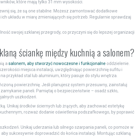
owników, które mają tylko 31 mm wysokości.
ewnij się, że są one stabilne. Możesz zamontować dodatkowe
ji ich układu w miarę zmieniających się potrzeb. Regularnie sprawdzaj
lność swojej szklanej przegrody, co przyczyni się do lepszej organizacji
klaną ściankę między kuchnią a salonem?
ią a
salonem, aby stworzyć nowoczesne i funkcjonalne
oddzielenie.
erokości miejsca instalacji, uwzględniając powierzchnię sufitu i
na przykład stal lub aluminium, który pasuje do stylu wnętrza.
ńczoną powierzchnię. Jeśli planujesz system przesuwny, zainstaluj
 zamykanie paneli. Pamiętaj o bezpieczeństwie – osadź szkło,
cjalnych uszkodzeń.
ką. Unikaj środków ściernych lub żrących, aby zachować estetykę
m kuchennym, rozważ dodanie oświetlenia podszafkowego, by poprawić
zkodzeń. Unikaj uderzania lub silnego szarpania paneli, co pomoże w
, aby sukcesywnie doprowadzić do końca instalacji. Montując szklaną