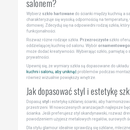
salonem?
Wybierz
szkło hartowane
do ścianki między kuchnią a 
charakteryzuje się wysoką odpornością na temperaturę, w
domowej. Zdecyduj się na odpowiedni rodzaj szkła, który
funkcjonalności.
Rozważ różne rodzaje szkła.
Przezroczyste
szkło oferu
oddzielającej kuchnię od salonu. Wybór
ornamentowego
może dodać kreatywności. Wybierając szkło, pamiętaj o s
prywatności.
Upewnij się, że wymiary szkła są dopasowane do układ
kuchni i salonu, aby uniknąć
problemów podczas montażu. 
również wizualnie powiększy wnętrze.
Jak dopasować styl i estetykę szk
Dopasuj
styl
i estetykę szklanej ścianki, aby harmonizował
przestrzeni. W nowoczesnych aranżacjach najlepsze bę
ścianka. Jeśli preferujesz styl skandynawski, rozważ dr
powodzeniem użyjesz metalowych regałów, surowych ścia
Dla stylu glamour idealnie sprawdzą się szklane, mlecz