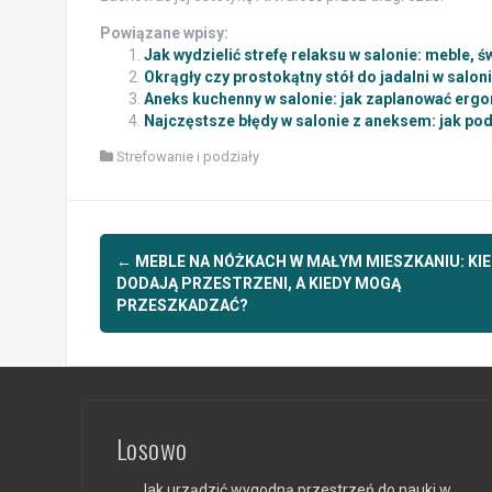
Powiązane wpisy:
Jak wydzielić strefę relaksu w salonie: meble, 
Okrągły czy prostokątny stół do jadalni w salon
Aneks kuchenny w salonie: jak zaplanować ergo
Najczęstsze błędy w salonie z aneksem: jak podz
Strefowanie i podziały
Post
←
MEBLE NA NÓŻKACH W MAŁYM MIESZKANIU: KI
navigation
DODAJĄ PRZESTRZENI, A KIEDY MOGĄ
PRZESZKADZAĆ?
Losowo
Jak urządzić wygodną przestrzeń do nauki w