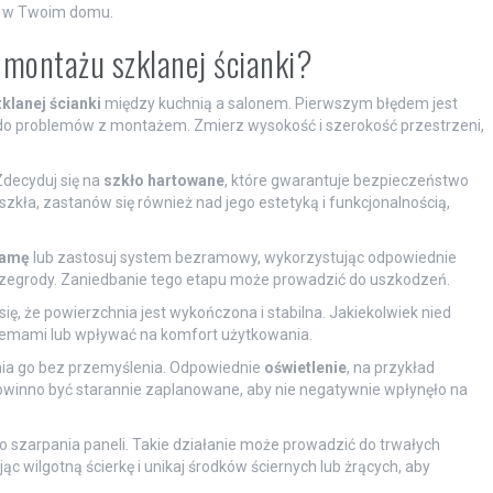
ń w Twoim domu.
i montażu szklanej ścianki?
klanej ścianki
między kuchnią a salonem. Pierwszym błędem jest
do problemów z montażem. Zmierz wysokość i szerokość przestrzeni,
Zdecyduj się na
szkło hartowane
, które gwarantuje bezpieczeństwo
zkła, zastanów się również nad jego estetyką i funkcjonalnością,
ramę
lub zastosuj system bezramowy, wykorzystując odpowiednie
 przegrody. Zaniedbanie tego etapu może prowadzić do uszkodzeń.
ę, że powierzchnia jest wykończona i stabilna. Jakiekolwiek nied
emami lub wpływać na komfort użytkowania.
nia go bez przemyślenia. Odpowiednie
oświetlenie
, na przykład
powinno być starannie zaplanowane, aby nie negatywnie wpłynęło na
go szarpania paneli. Takie działanie może prowadzić do trwałych
ąc wilgotną ścierkę i unikaj środków ściernych lub żrących, aby