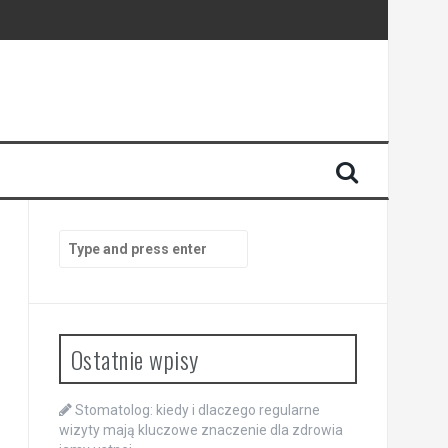
enia
anego
Search
for:
Ostatnie wpisy
Stomatolog: kiedy i dlaczego regularne
wizyty mają kluczowe znaczenie dla zdrowia