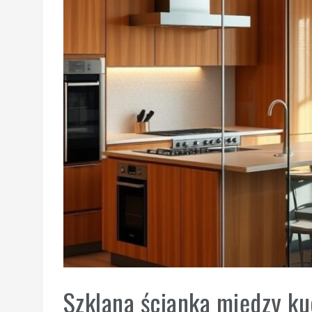
Szklana ścianka między ku