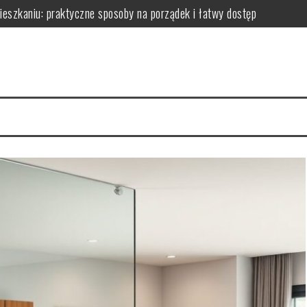
niu: praktyczne sposoby na wykorzystanie ścian bez efektu zagrac
m: jak wybrać i zamontować funkcjonalną przegrodę ze szkła hartow
edy dodają przestrzeni, a kiedy mogą przeszkadzać?
erce – praktyczne porady wyboru, montażu i aranżacji przestrzeni
izyty mają kluczowe znaczenie dla zdrowia jamy ustnej