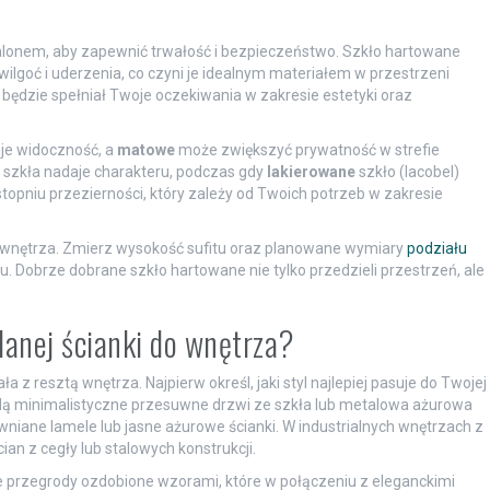
salonem, aby zapewnić trwałość i bezpieczeństwo. Szkło hartowane
ilgoć i uderzenia, co czyni je idealnym materiałem w przestrzeni
 będzie spełniał Twoje oczekiwania w zakresie estetyki oraz
je widoczność, a
matowe
może zwiększyć prywatność w strefie
szkła nadaje charakteru, podczas gdy
lakierowane
szkło (lacobel)
topniu przezierności, który zależy od Twoich potrzeb w zakresie
u wnętrza. Zmierz wysokość sufitu oraz planowane wymiary
podziału
Dobrze dobrane szkło hartowane nie tylko przedzieli przestrzeń, ale
lanej ścianki do wnętrza?
a z resztą wnętrza. Najpierw określ, jaki styl najlepiej pasuje do Twojej
dą minimalistyczne przesuwne drzwi ze szkła lub metalowa ażurowa
ewniane lamele lub jasne ażurowe ścianki. W industrialnych wnętrzach z
n z cegły lub stalowych konstrukcji.
ne przegrody ozdobione wzorami, które w połączeniu z eleganckimi