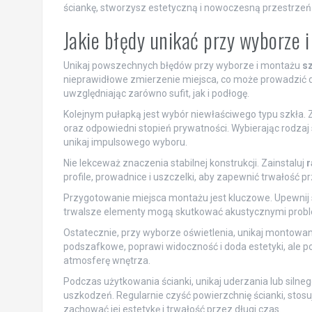
ściankę, stworzysz estetyczną i nowoczesną przestrze
Jakie błędy unikać przy wyborze 
Unikaj powszechnych błędów przy wyborze i montażu
sz
nieprawidłowe zmierzenie miejsca, co może prowadzić 
uwzględniając zarówno sufit, jak i podłogę.
Kolejnym pułapką jest wybór niewłaściwego typu szkła. 
oraz odpowiedni stopień prywatności. Wybierając rodzaj s
unikaj impulsowego wyboru.
Nie lekceważ znaczenia stabilnej konstrukcji. Zainstaluj
profile, prowadnice i uszczelki, aby zapewnić trwałość
Przygotowanie miejsca montażu jest kluczowe. Upewnij si
trwalsze elementy mogą skutkować akustycznymi probl
Ostatecznie, przy wyborze oświetlenia, unikaj montowa
podszafkowe, poprawi widoczność i doda estetyki, ale 
atmosferę wnętrza.
Podczas użytkowania ścianki, unikaj uderzania lub silne
uszkodzeń. Regularnie czyść powierzchnię ścianki, stosuj
zachować jej estetykę i trwałość przez długi czas.