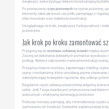
zwiększyć, wykorzystując lekkość konstrukcyjną kształt
Po powieszeniu
szyn pionowych
na szynie poziomej, up
elementy, takie jak kosze czy półki, pamiętając o regulac
stan mocowań oraz stabilność konstrukcji.
Uwzględniając te kroki, zwiększysz funkcjonalność i stabi
przestrzeni.
Jak krok po kroku zamontować sz
Przygotuj się do
montażu szklanej ścianki
między kuchn
Zacznij od dokonania dokładnych pomiarów wysokości i sz
podłogi. Wybierz odpowiedni materiał konstrukcji nośnej, 
Przygotuj miejsce montażu, zapewniając stabilną i wyko
szyny i mechanizmy, które umożliwią płynne otwieranie i
zabezpieczając krawędzie i łączenia, aby uniknąć poten
Regularnie czyść szklaną powierzchnię wilgotną ścierecz
szkła. Jeśli Twoja ścianka jest umieszczona nad blate
widoczność i efektywną iluminację przestrzeni.
Podczas montażu pamiętaj, aby minimalizować ryzyko us
zachowaniu ich trwałości. Dokładnie zaplanuj każdy krok