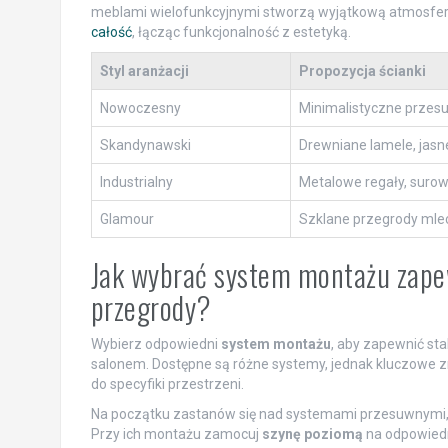
meblami wielofunkcyjnymi stworzą wyjątkową atmosferę.
całość
, łącząc funkcjonalność z estetyką.
Styl aranżacji
Propozycja ścianki
Nowoczesny
Minimalistyczne przesu
Skandynawski
Drewniane lamele, jasn
Industrialny
Metalowe regały, surow
Glamour
Szklane przegrody mle
Jak wybrać system montażu zapew
przegrody?
Wybierz odpowiedni
system montażu
, aby zapewnić sta
salonem. Dostępne są różne systemy, jednak kluczowe z
do specyfiki przestrzeni.
Na początku zastanów się nad systemami przesuwnymi, 
Przy ich montażu zamocuj
szynę poziomą
na odpowiedni