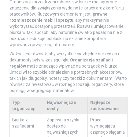
Organizacja przestrzeni roboczej w biurze ma ogromne
znaczenie dla zwiększenia wydajności pracy oraz komfortu
pracowników. Kluczowym elementem jest
iprawne
rozmieszczenie mebli i sprzętu
, aby maksymalnie
wykorzystać dostępną przestrzeń. Rozważ umiejscowienie
biurka w taki sposób, aby naturalne światło padało na nie z
boku, co zredukuje odblaski na ekranie komputera i
wprowadzi przyjemną atmosferę.
Ważne jest również, aby wszystkie niezbędne narzędzia i
dokumenty były w zasięgu ręki.
Organizacja szuflad i
regałów
może znacząco wpłynąć na porządek w biurze.
Umożliwi to szybkie odnalezienie potrzebnych akcesoriów,
takich jak długopisy, notesy czy teczki z dokumentami. Warto
również zainwestować w różnego rodzaju organizery, które
pomogą w segregacji materiałów.
Typ
Najważniejsze
Najlepsze
organizacji
cechy
zastosowanie
Biurko z
Zapewnia szybki
Praca
szufladami
dostęp do
wymagająca
najważniejszych
częstego sięgania