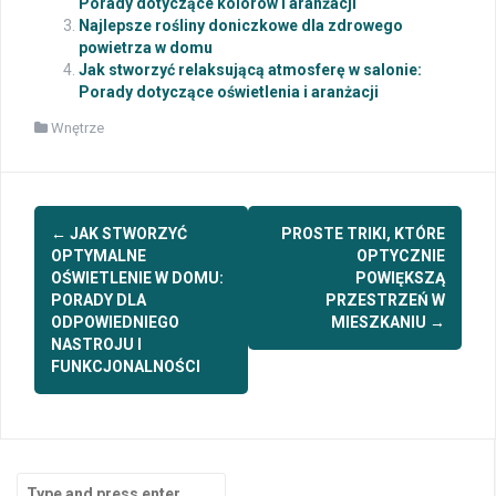
Porady dotyczące kolorów i aranżacji
Najlepsze rośliny doniczkowe dla zdrowego
powietrza w domu
Jak stworzyć relaksującą atmosferę w salonie:
Porady dotyczące oświetlenia i aranżacji
Wnętrze
Post
←
JAK STWORZYĆ
PROSTE TRIKI, KTÓRE
navigation
OPTYMALNE
OPTYCZNIE
OŚWIETLENIE W DOMU:
POWIĘKSZĄ
PORADY DLA
PRZESTRZEŃ W
ODPOWIEDNIEGO
MIESZKANIU
→
NASTROJU I
FUNKCJONALNOŚCI
Search