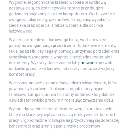
Wygodne, ergonomiczne krzesło wspiera prawidłową
postawę ciała, co jest niezwykle istotne przy długich
godzinach spędzonych przed komputerem. Warto zwrócić
uwagę na takie cechy, jak możliwość regulacji wysokości
siedziska oraz oparcia, a także wsparcie dla odcinka
lędźwiowego.
Wybierając meble do domowego biura, warto również
pamiętać o
organizacji przestrzeni
. Dodatkowe elementy,
takie jak
szafki
czy
regały
, pomogą utrzymać porządek oraz
umożliwią wzbogacenie wnętrza o niezbędne materiały i
dokumenty. Wykorzystanie zasłon lub
parawanu
pozwoli
oddzielić przestrzeń biurową od reszty domu, co zwiększy
komfort pracy.
Warto zastanowić się nad odpowiednim oświetleniem, które
powinno być zarówno funkcjonalne, jak i sprzyjające
relaksowi. Lampa biurowa to istotny dodatek, który dobrze
oświetli stanowisko pracy, minimalizując zmęczenie oczu.
Wybór odpowiednich mebli do domowego biura to aspekt,
który ma kluczowy wpływ na naszą efektywność i komfort
pracy. Ergonomiczne rozwiązania przyczyniają się do lepszej
koncentracji oraz zmniejszenia ryzyka problemów