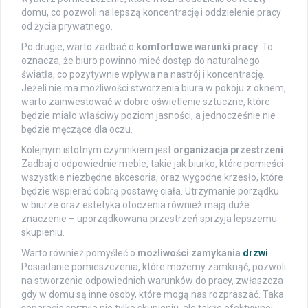
domu, co pozwoli na lepszą koncentrację i oddzielenie pracy
od życia prywatnego.
Po drugie, warto zadbać o
komfortowe warunki pracy
. To
oznacza, że biuro powinno mieć dostęp do naturalnego
światła, co pozytywnie wpływa na nastrój i koncentrację.
Jeżeli nie ma możliwości stworzenia biura w pokoju z oknem,
warto zainwestować w dobre oświetlenie sztuczne, które
będzie miało właściwy poziom jasności, a jednocześnie nie
będzie męczące dla oczu.
Kolejnym istotnym czynnikiem jest
organizacja przestrzeni
.
Zadbaj o odpowiednie meble, takie jak biurko, które pomieści
wszystkie niezbędne akcesoria, oraz wygodne krzesło, które
będzie wspierać dobrą postawę ciała. Utrzymanie porządku
w biurze oraz estetyka otoczenia również mają duże
znaczenie – uporządkowana przestrzeń sprzyja lepszemu
skupieniu.
Warto również pomyśleć o
możliwości zamykania
drzwi
.
Posiadanie pomieszczenia, które możemy zamknąć, pozwoli
na stworzenie odpowiednich warunków do pracy, zwłaszcza
gdy w domu są inne osoby, które mogą nas rozpraszać. Taka