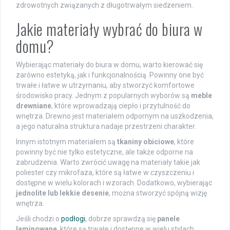
zdrowotnych związanych z długotrwałym siedzeniem.
Jakie materiały wybrać do biura w
domu?
Wybierając materiały do biura w domu, warto kierować się
zarówno estetyką, jak i funkcjonalnością. Powinny one być
trwałe i łatwe w utrzymaniu, aby stworzyć komfortowe
środowisko pracy. Jednym z popularnych wyborów są
meble
drewniane
, które wprowadzają ciepło i przytulność do
wnętrza. Drewno jest materiałem odpornym na uszkodzenia,
a jego naturalna struktura nadaje przestrzeni charakter.
Innym istotnym materiałem są
tkaniny obiciowe
, które
powinny być nie tylko estetyczne, ale także odporne na
zabrudzenia. Warto zwrócić uwagę na materiały takie jak
poliester czy mikrofaza, które są łatwe w czyszczeniu i
dostępne w wielu kolorach i wzorach. Dodatkowo, wybierając
jednolite lub lekkie desenie
, można stworzyć spójną wizję
wnętrza.
Jeśli chodzi o
podłogi
, dobrze sprawdzą się
panele
laminowane
, które są trwałe i dostępne w wielu stylach.