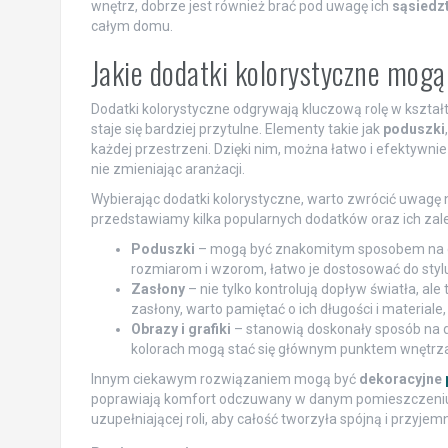
wnętrz, dobrze jest również brać pod uwagę ich
sąsiedz
całym domu.
Jakie dodatki kolorystyczne mog
Dodatki kolorystyczne odgrywają kluczową rolę w kształ
staje się bardziej przytulne. Elementy takie jak
poduszki
każdej przestrzeni. Dzięki nim, można łatwo i efektywni
nie zmieniając aranżacji.
Wybierając dodatki kolorystyczne, warto zwrócić uwagę 
przedstawiamy kilka popularnych dodatków oraz ich zale
Poduszki
– mogą być znakomitym sposobem na doda
rozmiarom i wzorom, łatwo je dostosować do stylu
Zasłony
– nie tylko kontrolują dopływ światła, al
zasłony, warto pamiętać o ich długości i materiale
Obrazy i grafiki
– stanowią doskonały sposób na 
kolorach mogą stać się głównym punktem wnętrza, 
Innym ciekawym rozwiązaniem mogą być
dekoracyjne
poprawiają komfort odczuwany w danym pomieszczeniu. W
uzupełniającej roli, aby całość tworzyła spójną i przyje