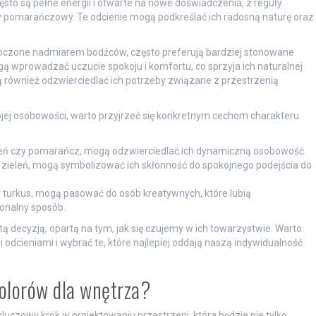
zęsto są pełne energii i otwarte na nowe doświadczenia, z reguły
 czy pomarańczowy. Te odcienie mogą podkreślać ich radosną naturę oraz
tłoczone nadmiarem bodźców, często preferują bardziej stonowane
gą wprowadzać uczucie spokoju i komfortu, co sprzyja ich naturalnej
ogą również odzwierciedlać ich potrzeby związane z przestrzenią
jej osobowości, warto przyjrzeć się konkretnym cechom charakteru.
rwień czy pomarańcz, mogą odzwierciedlać ich dynamiczną osobowość.
zy zieleń, mogą symbolizować ich skłonność do spokojnego podejścia do
zy turkus, mogą pasować do osób kreatywnych, które lubią
onalny sposób.
ą decyzją, opartą na tym, jak się czujemy w ich towarzystwie. Warto
dcieniami i wybrać te, które najlepiej oddają naszą indywidualność
kolorów dla wnętrza?
kluczowy krok w projektowaniu przestrzeni, która będzie nie tylko