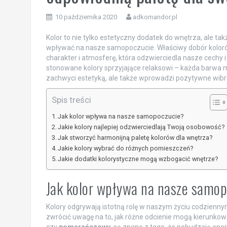
10 października 2020
adkomandor.pl
Kolor to nie tylko estetyczny dodatek do wnętrza, ale t
wpływać na nasze samopoczucie. Właściwy dobór kolorów 
charakter i atmosferę, która odzwierciedla nasze cechy i
stonowane kolory sprzyjające relaksowi – każda barwa ma
zachwyci estetyką, ale także wprowadzi pozytywne wib
Spis treści
Jak kolor wpływa na nasze samopoczucie?
Jakie kolory najlepiej odzwierciedlają Twoją osobowość?
Jak stworzyć harmonijną paletę kolorów dla wnętrza?
Jakie kolory wybrać do różnych pomieszczeń?
Jakie dodatki kolorystyczne mogą wzbogacić wnętrze?
Jak kolor wpływa na nasze samo
Kolory odgrywają istotną rolę w naszym życiu codzienny
zwrócić uwagę na to, jak różne odcienie mogą kierunkowa
czy
pomarańczowy
, są znane z tego, że pobudzają en