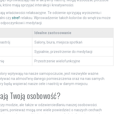
, które mają sprzyjać interakcji i kreatywności.
mają właściwości relaksacyjne. Te odcienie sprzyjają wyciszeniu i
alni czy
stref
relaksu. Wprowadzenie takich kolorów do wnętrza może
 odpoczynkowi i medytacji.
Idealne zastosowanie
nastrój
Salony, biura, miejsca spotkań
Sypialnie, przestrzenie do medytacji
nię
Przestrzenie wielofunkcyjne
kolory wpływają na nasze samopoczucie, jest niezwykle ważne.
pływać na atmosferę danego pomieszczenia oraz na nas samych.
ory będą wspierać nasze cele i nastrój w danym miejscu.
dlają Twoją osobowość?
 czy modzie, ale także w odzwierciedlaniu naszej osobowości.
encjami, ponieważ mogą one wiele powiedzieć o naszych cechach