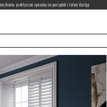
zkaniu: praktyczne sposoby na porządek i łatwy dostęp
niu: praktyczne sposoby na wykorzystanie ścian bez efektu zagrac
m: jak wybrać i zamontować funkcjonalną przegrodę ze szkła hartow
edy dodają przestrzeni, a kiedy mogą przeszkadzać?
erce – praktyczne porady wyboru, montażu i aranżacji przestrzeni
izyty mają kluczowe znaczenie dla zdrowia jamy ustnej