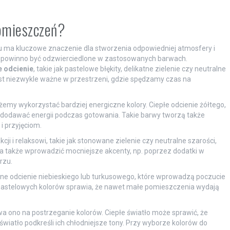
pomieszczeń?
ma kluczowe znaczenie dla stworzenia odpowiedniej atmosfery i
 co powinno być odzwierciedlone w zastosowanych barwach.
e odcienie
, takie jak pastelowe błękity, delikatne zielenie czy neutralne
jest niezwykle ważne w przestrzeni, gdzie spędzamy czas na
emy wykorzystać bardziej energiczne kolory. Ciepłe odcienie żółtego,
odawać energii podczas gotowania. Takie barwy tworzą także
i przyjęciom.
kcji i relaksowi, takie jak stonowane zielenie czy neutralne szarości,
 także wprowadzić mocniejsze akcenty, np. poprzez dodatki w
rzu.
 odcienie niebieskiego lub turkusowego, które wprowadzą poczucie
, pastelowych kolorów sprawia, że nawet małe pomieszczenia wydają
a ono na postrzeganie kolorów. Ciepłe światło może sprawić, że
światło podkreśli ich chłodniejsze tony. Przy wyborze kolorów do