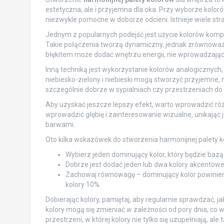
estetyczna, ale i przyjemna dla oka. Przy wyborze kolo
niezwykle pomocne w doborze odcieni. Istnieje wiele str
Jednym z popularnych podejść jest użycie kolorów kompl
Takie połączenia tworzą dynamiczny, jednak zrównoważ
błękitem może dodać wnętrzu energii, nie wprowadzają
Inną techniką jest wykorzystanie kolorów analogicznych, k
niebiesko-zielony i niebieski mogą stworzyć przyjemne, na
szczególnie dobrze w sypialniach czy przestrzeniach do 
Aby uzyskać jeszcze lepszy efekt, warto wprowadzić róż
wprowadzić głębię i zainteresowanie wizualne, unikając
barwami.
Oto kilka wskazówek do stworzenia harmonijnej palety k
Wybierz jeden dominujący kolor, który będzie bazą
Dobrze jest dodać jeden lub dwa kolory akcentow
Zachowaj równowagę – dominujący kolor powinien 
kolory 10%.
Dobierając kolory, pamiętaj, aby regularnie sprawdzać,
kolory mogą się zmieniać w zależności od pory dnia, co 
przestrzeni, w której kolory nie tylko się uzupełniają, 