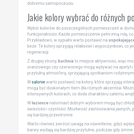
dobremu samopoczuciu.
Jakie kolory wybrać do różnych 
Wybór kolorów do poszczególnych pomieszczeń w domu 
funkcjonalności. Każde pomieszczenie pełni inną rolę,
Przykładowo, w sypialni warto postawić na
uspokajając
beże. Te kolory sprzyjają relaksowi i wypoczynkowi, co 
regeneracji.
Z drugiej strony,
kuchnia
to miejsce aktywności, więc moż
oranżowego czy czerwonego mogą wpływać na apetyt i d
przytulną atmosferę, sprzyjającą spotkaniom rodzinnym 
W
salonie
warto postawić na kolory, które sprzyjają intera
mogą być doskonałym tłem dla różnych akcentów. Można
intensywnych kolorach, co doda charakteru całemu wnęt
W
łazience
natomiast dobrym wyborem mogą być chłodne
świeżości i czystości. Możliwość zastosowania jasnych
się bardziej przestronne.
Warto również zwrócić uwagę na oświetlenie, gdyż wpływ
barwy wydają się bardziej przytulne, podczas gdy zimne 