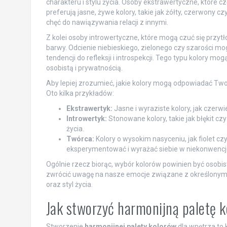
charakteru i stylu życia. Osoby ekstrawertyczne, które c
preferują jasne, żywe kolory, takie jak żółty, czerwony
chęć do nawiązywania relacji z innymi.
Z kolei osoby introwertyczne, które mogą czuć się przy
barwy. Odcienie niebieskiego, zielonego czy szarości mo
tendencji do refleksji i introspekcji. Tego typu kolory m
osobistą i prywatnością.
Aby lepiej zrozumieć, jakie kolory mogą odpowiadać Two
Oto kilka przykładów:
Ekstrawertyk:
Jasne i wyraziste kolory, jak cze
Introwertyk:
Stonowane kolory, takie jak błękit c
życia.
Twórca:
Kolory o wysokim nasyceniu, jak fiolet c
eksperymentować i wyrażać siebie w niekonwencj
Ogólnie rzecz biorąc, wybór kolorów powinien być osobist
zwrócić uwagę na nasze emocje związane z określonymi o
oraz styl życia.
Jak stworzyć harmonijną paletę 
Stworzenie
harmonijnej palety kolorów
dla wnętrza to 