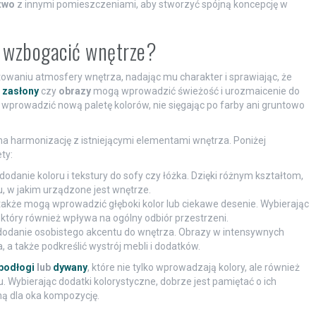
two
z innymi pomieszczeniami, aby stworzyć spójną koncepcję w
ą wzbogacić wnętrze?
towaniu atmosfery wnętrza, nadając mu charakter i sprawiając, że
,
zasłony
czy
obrazy
mogą wprowadzić świeżość i urozmaicenie do
e wprowadzić nową paletę kolorów, nie sięgając po farby ani gruntowo
na harmonizację z istniejącymi elementami wnętrza. Poniżej
ty:
nie koloru i tekstury do sofy czy łóżka. Dzięki różnym kształtom,
, w jakim urządzone jest wnętrze.
e także mogą wprowadzić głęboki kolor lub ciekawe desenie. Wybierając
, który również wpływa na ogólny odbiór przestrzeni.
dodanie osobistego akcentu do wnętrza. Obrazy w intensywnych
a także podkreślić wystrój mebli i dodatków.
podłogi
lub
dywany
, które nie tylko wprowadzają kolory, ale również
ybierając dodatki kolorystyczne, dobrze jest pamiętać o ich
mną dla oka kompozycję.