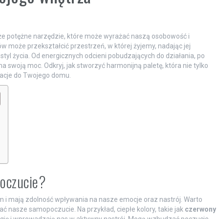
akże potężne narzędzie, które może wyrażać naszą osobowość i
może przekształcić przestrzeń, w której żyjemy, nadając jej
 styl życia. Od energicznych odcieni pobudzających do działania, po
 swoją moc. Odkryj, jak stworzyć harmonijną paletę, która nie tylko
racje do Twojego domu.
poczucie?
m i mają zdolność wpływania na nasze emocje oraz nastrój. Warto
ć nasze samopoczucie. Na przykład, ciepłe kolory, takie jak
czerwony
ergię i wprowadzają nas w aktywny nastrój. Mogą wzbudzać poczucie