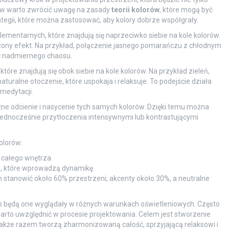
rów warto zwrócić uwagę na zasady
teorii kolorów
, które mogą być
ategii, które można zastosować, aby kolory dobrze współgrały.
ementarnych, które znajdują się naprzeciwko siebie na kole kolorów.
ony efekt. Na przykład, połączenie jasnego pomarańczu z chłodnym
c nadmiernego chaosu.
tóre znajdują się obok siebie na kole kolorów. Na przykład zieleń,
turalne otoczenie, które uspokaja i relaksuje. To podejście działa
medytacji.
ne odcienie i nasycenie tych samych kolorów. Dzięki temu można
 jednocześnie przytłoczenia intensywnymi lub kontrastującymi
olorów:
 całego wnętrza.
e, które wprowadzą dynamikę.
stanowić około 60% przestrzeni, akcenty około 30%, a neutralne
 jak będą one wyglądały w różnych warunkach oświetleniowych. Często
warto uwzględnić w procesie projektowania. Celem jest stworzenie
ale także razem tworzą zharmonizowaną całość, sprzyjającą relaksowi i