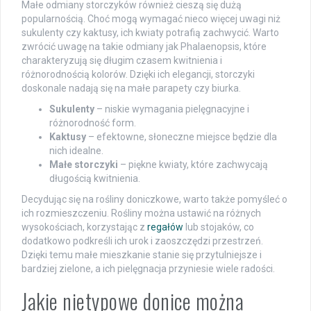
Małe odmiany storczyków również cieszą się dużą
popularnością. Choć mogą wymagać nieco więcej uwagi niż
sukulenty czy kaktusy, ich kwiaty potrafią zachwycić. Warto
zwrócić uwagę na takie odmiany jak Phalaenopsis, które
charakteryzują się długim czasem kwitnienia i
różnorodnością kolorów. Dzięki ich elegancji, storczyki
doskonale nadają się na małe parapety czy biurka.
Sukulenty
– niskie wymagania pielęgnacyjne i
różnorodność form.
Kaktusy
– efektowne, słoneczne miejsce będzie dla
nich idealne.
Małe storczyki
– piękne kwiaty, które zachwycają
długością kwitnienia.
Decydując się na rośliny doniczkowe, warto także pomyśleć o
ich rozmieszczeniu. Rośliny można ustawić na różnych
wysokościach, korzystając z
regałów
lub stojaków, co
dodatkowo podkreśli ich urok i zaoszczędzi przestrzeń.
Dzięki temu małe mieszkanie stanie się przytulniejsze i
bardziej zielone, a ich pielęgnacja przyniesie wiele radości.
Jakie nietypowe donice można