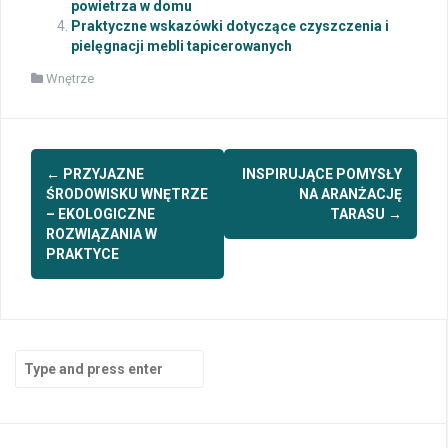
powietrza w domu
Praktyczne wskazówki dotyczące czyszczenia i
pielęgnacji mebli tapicerowanych
Wnętrze
Post
←
PRZYJAZNE
INSPIRUJĄCE POMYSŁY
navigation
ŚRODOWISKU WNĘTRZE
NA ARANŻACJĘ
– EKOLOGICZNE
TARASU
→
ROZWIĄZANIA W
PRAKTYCE
Search
for: