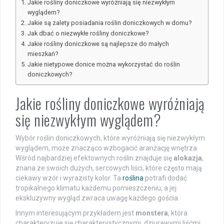
Jakie rośliny doniczkowe wyróżniają się niezwykłym
wyglądem?
Jakie są zalety posiadania roślin doniczkowych w domu?
Jak dbać o niezwykłe rośliny doniczkowe?
Jakie rośliny doniczkowe są najlepsze do małych
mieszkań?
Jakie nietypowe donice można wykorzystać do roślin
doniczkowych?
Jakie rośliny doniczkowe wyróżniają
się niezwykłym wyglądem?
Wybór roślin doniczkowych, które wyróżniają się niezwykłym
wyglądem, może znacząco wzbogacić aranżację wnętrza.
Wśród najbardziej efektownych roślin znajduje się
alokazja
,
znana ze swoich dużych, sercowych liści, które często mają
ciekawy wzór i wyrazisty kolor. Ta
roślina
potrafi dodać
tropikalnego klimatu każdemu pomieszczeniu, a jej
ekskluzywny wygląd zwraca uwagę każdego gościa.
Innym interesującym przykładem jest
monstera
, która
charakteryzuje się charakterystycznymi, dziurawymi liśćmi.