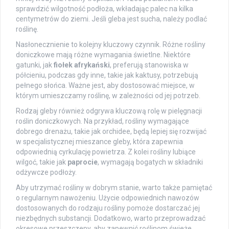
sprawdzić wilgotność podłoża, wkładając palec na kilka
centymetrów do ziemi. Jeśli gleba jest sucha, należy podlać
roślinę.
Nasłonecznienie to kolejny kluczowy czynnik. Różne rośliny
doniczkowe mają różne wymagania świetlne. Niektóre
gatunki, jak
fiołek afrykański
, preferują stanowiska w
półcieniu, podczas gdy inne, takie jak kaktusy, potrzebują
pełnego słońca. Ważne jest, aby dostosować miejsce, w
którym umieszczamy roślinę, w zależności od jej potrzeb.
Rodzaj gleby również odgrywa kluczową rolę w pielęgnacji
roślin doniczkowych. Na przykład, rośliny wymagające
dobrego drenażu, takie jak orchidee, będą lepiej się rozwijać
w specjalistycznej mieszance gleby, która zapewnia
odpowiednią cyrkulację powietrza. Z kolei rośliny lubiące
wilgoć, takie jak
paprocie
, wymagają bogatych w składniki
odżywcze podłoży.
Aby utrzymać rośliny w dobrym stanie, warto także pamiętać
o regularnym nawożeniu. Użycie odpowiednich nawozów
dostosowanych do rodzaju rośliny pomoże dostarczać jej
niezbędnych substancji. Dodatkowo, warto przeprowadzać
okresowe przeszczepy, aby zapewnić roślinom świeże