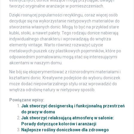
estetycznych, donice wiszące mogą przyciągać uwagę i
tworzyć oryginalne aranżacje w pomieszczeniach.
Dzięki rosnącej popularności recyklingu, coraz więcej osób
decyduje się na wykorzystanie nietypowych materiałów do
stworzenia własnych donic. Mogą to być na przykład stare
kubki, słoiki, a nawet palety. Tego rodzaju donice nabierają
indywidualnego charakteru i wprowadzają do wnętrza
elementy vintage. Warto również rozważyć użycie
metalowych puszek czy plastikowych pojemników, które po
odpowiednim pomalowaniu mogą stać się interesującymi
akcentami w naszym domu.
Nie bój się eksperymentować z różnorodnymi materiałami i
kształtami donic. Kreatywne podejście do wyboru doniczek
może dodać niepowtarzalnego stylu oraz wprowadzić do
wnętrza odrobinę natury w nietypowy sposób.
Powiązane wpisy:
Jak stworzyć designerską i funkcjonalną przestrzeń
do pracy w domu
Jak stworzyć relaksującą atmosferę w salonie:
Porady dotyczące kolorów i aranżacji
Najlepsze rośliny doniczkowe dla zdrowego