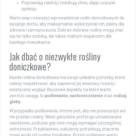
Poprawiają nastrój i redukują stres, dając uczucie
spokoju.
Warto więc rozważyć wprowadzenie roślin doniczkowych do
swojego domu, aby maksymalnie wykorzystać ich zalety dla
zdrowia i samopoczucia. Dobrze dobrane rośliny mogą stać
się nie tylko ozdobą, ale także realnym wsparciem dla
każdego mieszkańca.
Jak dbać o niezwykłe rośliny
doniczkowe?
Każda roślina doniczkowa ma swoje unikalne potrzeby, które
należy respektować, aby zapewnić jej właściwy rozwój i
estetyczny wygląd. Kluczowe aspekty, na które warto
zwrócić uwagę, to
podlewanie
,
nasłonecznienie
oraz
rodzaj
gleby
.
W przypadku podlewania, istotne jest, aby nie przesuszyć ani
nie przelać rośliny. Wiele gatunków preferuje umiarkowane
nawilżenie, podczas gdy inne mogą wymagać szczególnej
ostrożności. Przykładowo, sukulenty potrzebują znacznie
mniej wody niż rośliny tropikalne. Przed podlaniem warto