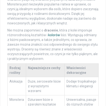
Monstera jest niezwykle popularna i łatwa w uprawie, co
czyni ją idealnym wyborem dla osób, które dopiero zaczynają
swoją przygodę z roślinami doniczkowymi. Dzięki jej
efektownemu wyglądowi, doskonale nadaje się zarówno do
nowoczesnych, jak i klasycznych wnętrz.
Nie można zapomnieć o
dracenie
, która z kolei imponuje
różnorodnością kształtów i
kolorów
liści. Występują odmiany
z liśćmi paskowanymi, a także jednolitymi, co sprawia, że
zawsze można znaleźć coś odpowiedniego do swojego stylu
wystroju. Draceny są również znane z właściwości
oczyszczających powietrze, co czyni je nie tylko pięknym, ale
i praktycznym wyborem.
Rodzaj
Najważniejsze cechy
Właściwości
rośliny
dekoracyjne
Alokazja
Duże, sercowate liście
Dodaje tropikalnego
z wyrazistymi
klimatu i elegancji
wzorami
Monstera
Dziurawe liście o
Uniwersalna, pasuje
szerokim kształcie
do różnych stylów