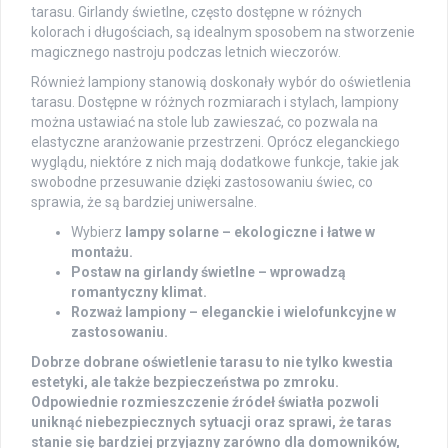
tarasu. Girlandy świetlne, często dostępne w różnych
kolorach i długościach, są idealnym sposobem na stworzenie
magicznego nastroju podczas letnich wieczorów.
Również lampiony stanowią doskonały wybór do oświetlenia
tarasu. Dostępne w różnych rozmiarach i stylach, lampiony
można ustawiać na stole lub zawieszać, co pozwala na
elastyczne aranżowanie przestrzeni. Oprócz eleganckiego
wyglądu, niektóre z nich mają dodatkowe funkcje, takie jak
swobodne przesuwanie dzięki zastosowaniu świec, co
sprawia, że są bardziej uniwersalne.
Wybierz
lampy solarne
– ekologiczne i łatwe w
montażu.
Postaw na
girlandy świetlne
– wprowadzą
romantyczny klimat.
Rozważ
lampiony
– eleganckie i wielofunkcyjne w
zastosowaniu.
Dobrze dobrane oświetlenie tarasu to nie tylko kwestia
estetyki, ale także
bezpieczeństwa po zmroku
.
Odpowiednie rozmieszczenie źródeł światła pozwoli
uniknąć niebezpiecznych sytuacji oraz sprawi, że taras
stanie się bardziej przyjazny zarówno dla domowników,