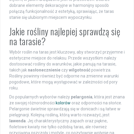
dobrane elementy dekoracyjne w harmonijny sposób
połączą funkcjonalność z estetyką, sprawiając, że taras
stanie się ulubionym miejscem wypoczynku.
Jakie rośliny najlepiej sprawdzą się
na tarasie?
Wybór roślin na taras jest kluczowy, aby stworzyć przyjemne i
estetyczne miejsce do relaksu. Przede wszystkim należy
dostosować rośliny do warunków, jakie panują na tarasie,
takich jak
nasłonecznienie
czy
wilgotność
powietrza.
Rośliny powinny również być odporne na zmienne warunki
pogodowe, które mogą występować w zależności od pory
roku.
Do popularnych wyborów należy
pelargonia
, która jest znana
ze swojej różnorodności
kolorów
oraz odporności na słońce.
Pelargonie świetnie sprawdzają się w donicach i są łatwe w
pielęgnacji. Kolejną rośliną, którą warto rozważyć, jest
lawenda
. Jej charakterystyczny zapach oraz piękne,
fioletowe kwiaty nie tylko ozdobią taras, ale również
przyciągną pszczoły i motyle, co pozytywnie wpłynie na