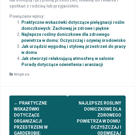
spotkań z rodziną lub przyjaciółmi.
Powiązane wpisy:
Praktyczne wskazówki dotyczące pielęgnacji roślin
doniczkowych: Zachowaj je zdrowe i piękne
Najlepsze rośliny doniczkowe dla zdrowego
powietrza w domu: Oczyszczaj i ożywiaj środowisko
Jak urządzić wygodną i stylową przestrzeń do pracy
w domu
Jak stworzyć relaksującą atmosferę w salonie:
Porady dotyczące oświetlenia i aranżacji
Wnętrze
Post
←
PRAKTYCZNE
NAJLEPSZE ROŚLINY
navigation
WSKAZÓWKI
DONICZKOWE DLA
DOTYCZĄCE
ZDROWEGO
ORGANIZACJI
POWIETRZA W DOMU:
PRZESTRZENI W
OCZYSZCZAJ I
GARDEROBIE:
ODŚWIEŻAJ