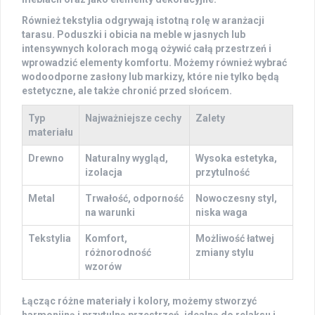
Również tekstylia odgrywają istotną rolę w aranżacji
tarasu.
Poduszki
i obicia na meble w jasnych lub
intensywnych kolorach mogą ożywić całą przestrzeń i
wprowadzić elementy komfortu. Możemy również wybrać
wodoodporne zasłony lub markizy, które nie tylko będą
estetyczne, ale także chronić przed słońcem.
Typ
Najważniejsze cechy
Zalety
materiału
Drewno
Naturalny wygląd,
Wysoka estetyka,
izolacja
przytulność
Metal
Trwałość, odporność
Nowoczesny styl,
na warunki
niska waga
Tekstylia
Komfort,
Możliwość łatwej
różnorodność
zmiany stylu
wzorów
Łącząc różne materiały i kolory, możemy stworzyć
harmonijną i przytulną przestrzeń, idealną do relaksu i