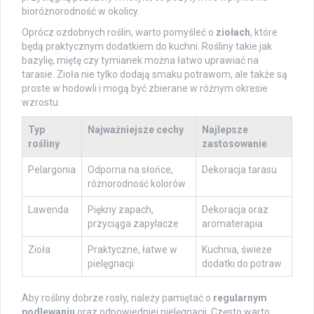
bioróżnorodność w okolicy.
Oprócz ozdobnych roślin, warto pomyśleć o
ziołach
, które
będą praktycznym dodatkiem do kuchni. Rośliny takie jak
bazylię, miętę czy tymianek można łatwo uprawiać na
tarasie. Zioła nie tylko dodają smaku potrawom, ale także są
proste w hodowli i mogą być zbierane w różnym okresie
wzrostu.
Typ
Najważniejsze cechy
Najlepsze
rośliny
zastosowanie
Pelargonia
Odporna na słońce,
Dekoracja tarasu
różnorodność kolorów
Lawenda
Piękny zapach,
Dekoracja oraz
przyciąga zapylacze
aromaterapia
Zioła
Praktyczne, łatwe w
Kuchnia, świeże
pielęgnacji
dodatki do potraw
Aby rośliny dobrze rosły, należy pamiętać o
regularnym
podlewaniu
oraz odpowiedniej pielęgnacji. Często warto