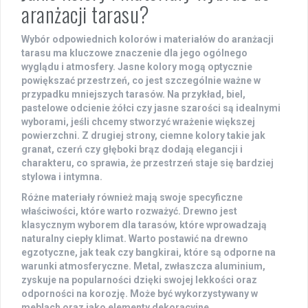
aranżacji tarasu?
Wybór odpowiednich kolorów i materiałów do aranżacji
tarasu ma kluczowe znaczenie dla jego ogólnego
wyglądu i atmosfery.
Jasne kolory
mogą optycznie
powiększać przestrzeń, co jest szczególnie ważne w
przypadku mniejszych tarasów. Na przykład, biel,
pastelowe odcienie żółci czy jasne szarości są idealnymi
wyborami, jeśli chcemy stworzyć wrażenie większej
powierzchni. Z drugiej strony,
ciemne kolory
takie jak
granat, czerń czy głęboki brąz dodają elegancji i
charakteru, co sprawia, że przestrzeń staje się bardziej
stylowa i intymna.
Różne materiały również mają swoje specyficzne
właściwości, które warto rozważyć.
Drewno
jest
klasycznym wyborem dla tarasów, które wprowadzają
naturalny ciepły klimat. Warto postawić na drewno
egzotyczne, jak teak czy bangkirai, które są odporne na
warunki atmosferyczne.
Metal
, zwłaszcza aluminium,
zyskuje na popularności dzięki swojej lekkości oraz
odporności na korozję. Może być wykorzystywany w
meblach oraz jako elementy dekoracyjne.