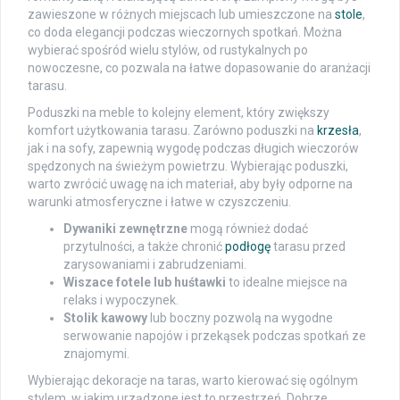
zawieszone w różnych miejscach lub umieszczone na
stole
,
co doda elegancji podczas wieczornych spotkań. Można
wybierać spośród wielu stylów, od rustykalnych po
nowoczesne, co pozwala na łatwe dopasowanie do aranżacji
tarasu.
Poduszki na meble to kolejny element, który zwiększy
komfort użytkowania tarasu. Zarówno poduszki na
krzesła
,
jak i na sofy, zapewnią wygodę podczas długich wieczorów
spędzonych na świeżym powietrzu. Wybierając poduszki,
warto zwrócić uwagę na ich materiał, aby były odporne na
warunki atmosferyczne i łatwe w czyszczeniu.
Dywaniki zewnętrzne
mogą również dodać
przytulności, a także chronić
podłogę
tarasu przed
zarysowaniami i zabrudzeniami.
Wiszace fotele lub huśtawki
to idealne miejsce na
relaks i wypoczynek.
Stolik kawowy
lub boczny pozwolą na wygodne
serwowanie napojów i przekąsek podczas spotkań ze
znajomymi.
Wybierając dekoracje na taras, warto kierować się ogólnym
stylem, w jakim urządzone jest to przestrzeń. Dobrze