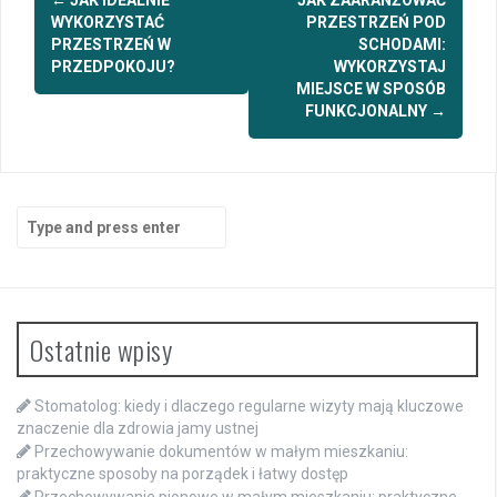
navigation
WYKORZYSTAĆ
PRZESTRZEŃ POD
PRZESTRZEŃ W
SCHODAMI:
PRZEDPOKOJU?
WYKORZYSTAJ
MIEJSCE W SPOSÓB
FUNKCJONALNY
→
Search
for:
Ostatnie wpisy
Stomatolog: kiedy i dlaczego regularne wizyty mają kluczowe
znaczenie dla zdrowia jamy ustnej
Przechowywanie dokumentów w małym mieszkaniu:
praktyczne sposoby na porządek i łatwy dostęp
Przechowywanie pionowe w małym mieszkaniu: praktyczne