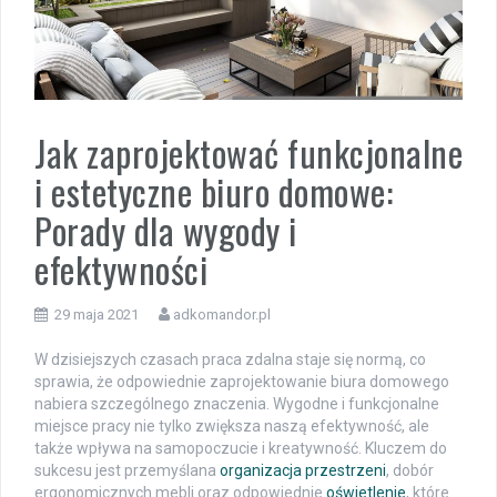
Jak zaprojektować funkcjonalne
i estetyczne biuro domowe:
Porady dla wygody i
efektywności
29 maja 2021
adkomandor.pl
W dzisiejszych czasach praca zdalna staje się normą, co
sprawia, że odpowiednie zaprojektowanie biura domowego
nabiera szczególnego znaczenia. Wygodne i funkcjonalne
miejsce pracy nie tylko zwiększa naszą efektywność, ale
także wpływa na samopoczucie i kreatywność. Kluczem do
sukcesu jest przemyślana
organizacja przestrzeni
, dobór
ergonomicznych mebli oraz odpowiednie
oświetlenie
, które