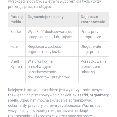
wysokości mogą być świetnym wyborem dla tych, którzy
preferują pracę na stojąco.
Rodzaj
Najważniejsze cechy
Najlepsze
mebla
zastosowanie
Biurko
Wysokość dostosowana do
Praca przy
pracy siedzącej lub stojącej
komputerze
Fotel
Regulacja wysokości,
Długotrwałe
ergonomiczny kształt
sesje pracy
Shelf
Wielofunkcyjne,
Porządkowanie
System
umożliwiające
przestrzeni
przechowywanie
roboczej
dokumentów i przyborów
Kolejnym istotnym czynnikiem jest wykorzystanie różnych
rozwiązań do przechowywania, takich jak
szafki
,
organizery
i
półki
. Dzięki nim można skutecznie zorganizować
dokumenty, przybory biurowe czy akcesoria. Ważne, aby
wszystko było w zasięgu ręki, co pozwoli uniknąć
rozpraszania się i zaoszczędzi czas podczas pracy.