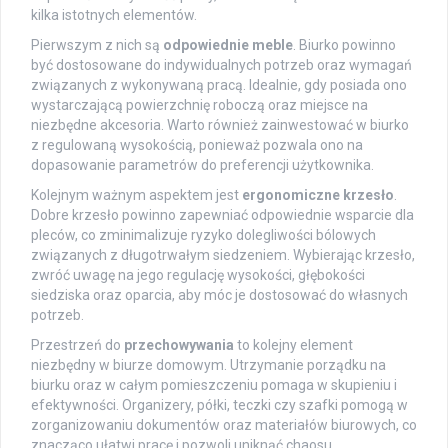
kilka istotnych elementów.
Pierwszym z nich są
odpowiednie meble
. Biurko powinno
być dostosowane do indywidualnych potrzeb oraz wymagań
związanych z wykonywaną pracą. Idealnie, gdy posiada ono
wystarczającą powierzchnię roboczą oraz miejsce na
niezbędne akcesoria. Warto również zainwestować w biurko
z regulowaną wysokością, ponieważ pozwala ono na
dopasowanie parametrów do preferencji użytkownika.
Kolejnym ważnym aspektem jest
ergonomiczne krzesło
.
Dobre krzesło powinno zapewniać odpowiednie wsparcie dla
pleców, co zminimalizuje ryzyko dolegliwości bólowych
związanych z długotrwałym siedzeniem. Wybierając krzesło,
zwróć uwagę na jego regulację wysokości, głębokości
siedziska oraz oparcia, aby móc je dostosować do własnych
potrzeb.
Przestrzeń do
przechowywania
to kolejny element
niezbędny w biurze domowym. Utrzymanie porządku na
biurku oraz w całym pomieszczeniu pomaga w skupieniu i
efektywności. Organizery, półki, teczki czy szafki pomogą w
zorganizowaniu dokumentów oraz materiałów biurowych, co
znacząco ułatwi pracę i pozwoli uniknąć chaosu.