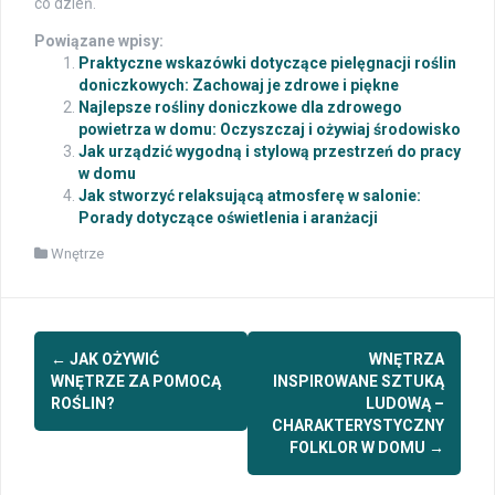
co dzień.
Powiązane wpisy:
Praktyczne wskazówki dotyczące pielęgnacji roślin
doniczkowych: Zachowaj je zdrowe i piękne
Najlepsze rośliny doniczkowe dla zdrowego
powietrza w domu: Oczyszczaj i ożywiaj środowisko
Jak urządzić wygodną i stylową przestrzeń do pracy
w domu
Jak stworzyć relaksującą atmosferę w salonie:
Porady dotyczące oświetlenia i aranżacji
Wnętrze
Post
←
JAK OŻYWIĆ
WNĘTRZA
navigation
WNĘTRZE ZA POMOCĄ
INSPIROWANE SZTUKĄ
ROŚLIN?
LUDOWĄ –
CHARAKTERYSTYCZNY
FOLKLOR W DOMU
→