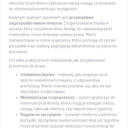
robocza może łatwo rozpraszać naszą uwagę, co prowadzi
do obniżenia koncentracji i wydajności.
Kolejnym ważnym aspektem jest
przemyślane
zagospodarowanie miejsca
. Zorganizowanie biurka w
sposób, który umożliwia łatwy dostęp do najważniejszych
materiałów, może znacznie ułatwić pracę. Warto
zainwestować w różne organizery, które pomogą utrzymać
porządek oraz ułatwią segregację dokumentów i przyborów
biurowych.
Oto kilka praktycznych wskazówek, jak zorganizować
przestrzeń do pracy:
Ustawienie biurka
– najlepiej, gdy znajduje się w
dobrze oświetlonym miejscu, z odpowiednią
wentylacją. Warto również postarać się, aby nie był
zbyt blisko źródeł hałasu.
Minimalizacja rozpraszaczy
– warto ograniczyć do
minimum przedmioty, które mogą przyciągać naszą
uwagę, takie jak telefony czy niepotrzebne gadżety.
Regularne sprzątanie
– poświęć chwilę na codzienne
porządki. Sprzątanie biurka na koniec dnia lub tygodnia
może przynieść uczucie świeżości i nowej energii do