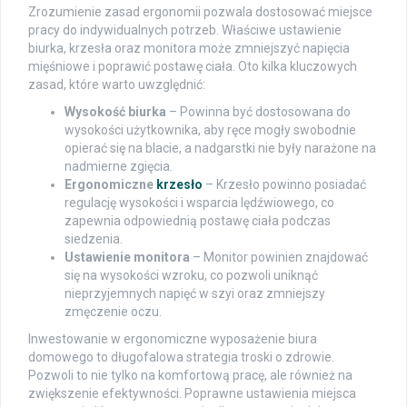
Zrozumienie zasad ergonomii pozwala dostosować miejsce
pracy do indywidualnych potrzeb. Właściwe ustawienie
biurka, krzesła oraz monitora może zmniejszyć napięcia
mięśniowe i poprawić postawę ciała. Oto kilka kluczowych
zasad, które warto uwzględnić:
Wysokość biurka
– Powinna być dostosowana do
wysokości użytkownika, aby ręce mogły swobodnie
opierać się na blacie, a nadgarstki nie były narażone na
nadmierne zgięcia.
Ergonomiczne
krzesło
– Krzesło powinno posiadać
regulację wysokości i wsparcia lędźwiowego, co
zapewnia odpowiednią postawę ciała podczas
siedzenia.
Ustawienie monitora
– Monitor powinien znajdować
się na wysokości wzroku, co pozwoli uniknąć
nieprzyjemnych napięć w szyi oraz zmniejszy
zmęczenie oczu.
Inwestowanie w ergonomiczne wyposażenie biura
domowego to długofalowa strategia troski o zdrowie.
Pozwoli to nie tylko na komfortową pracę, ale również na
zwiększenie efektywności. Poprawne ustawienia miejsca