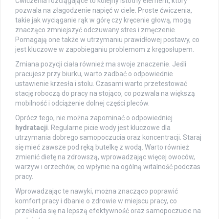
Ćwiczenia rozciągające to kolejny istotny element, który
pozwala na złagodzenie napięć w ciele. Proste ćwiczenia,
takie jak wyciąganie rąk w górę czy kręcenie głową, mogą
znacząco zmniejszyć odczuwany stres i zmęczenie.
Pomagają one także w utrzymaniu prawidłowej postawy, co
jest kluczowe w zapobieganiu problemom z kręgosłupem.
Zmiana pozycji ciała również ma swoje znaczenie. Jeśli
pracujesz przy biurku, warto zadbać o odpowiednie
ustawienie krzesła i stolu. Czasami warto przetestować
stację roboczą do pracy na stojąco, co pozwala na większą
mobilność i odciążenie dolnej części pleców.
Oprócz tego, nie można zapominać o odpowiedniej
hydratacji
. Regularne picie wody jest kluczowe dla
utrzymania dobrego samopoczucia oraz koncentracji. Staraj
się mieć zawsze pod ręką butelkę z wodą. Warto również
zmienić dietę na zdrowszą, wprowadzając więcej owoców,
warzyw i orzechów, co wpłynie na ogólną witalność podczas
pracy.
Wprowadzając te nawyki, można znacząco poprawić
komfort pracy i dbanie o zdrowie w miejscu pracy, co
przekłada się na lepszą efektywność oraz samopoczucie na