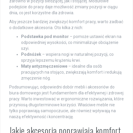
zarówno w pozycji siedzącej, jak i stojącej. Modułowe
podejście do pracy daje możliwość zmiany pozycji w ciągu
dnia, co jest korzystne dla zdrowia.
Aby jeszcze bardziej zwiększyć komfort pracy, warto zadbać
o dodatkowe akcesoria. Oto kilka z nich:
Podstawka pod monitor
– pomoże ustawić ekran na
odpowiedniej wysokości, co minimalizuje obciążenie
szyi.
Podnóżek
– wspiera nogi w naturalnej pozycji, co
sprzyja lepszemu krążeniu krwi.
Maty antyzmęczeniowe
– idealne dla osób
pracujących na stojąco, zwiększają komfort i redukują
zmęczenie nóg.
Podsumowując, odpowiedni dobór mebli i akcesoriów do
biura domowego jest fundamentem dla efektywnej i zdrowej
pracy. Warto inwestować w ergonomiczne rozwiązania, które
przyniosą długoterminowe korzyści. Właściwe meble nie
tylko poprawiają samopoczucie, ale również wpływają na
naszą efektywność i koncentrację.
Jakie akcesoria poprawiają komfort