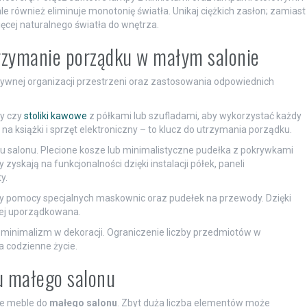
le również eliminuje monotonię światła. Unikaj ciężkich zasłon; zamiast
więcej naturalnego światła do wnętrza.
rzymanie porządku w małym salonie
ywnej organizacji przestrzeni oraz zastosowania odpowiednich
fy czy
stoliki kawowe
z półkami lub szufladami, aby wykorzystać każdy
 książki i sprzęt elektroniczny – to klucz do utrzymania porządku.
 salonu. Plecione kosze lub minimalistyczne pudełka z pokrywkami
zyskają na funkcjonalności dzięki instalacji półek, paneli
y.
rzy pomocy specjalnych maskownic oraz pudełek na przewody. Dzięki
ziej uporządkowana.
a minimalizm w dekoracji. Ograniczenie liczby przedmiotów w
a codzienne życie.
iu małego salonu
ne meble do
małego salonu
. Zbyt duża liczba elementów może