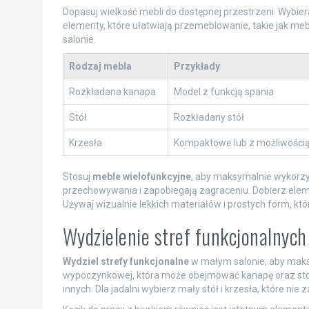
Dopasuj wielkość mebli do dostępnej przestrzeni. Wybie
elementy, które ułatwiają przemeblowanie, takie jak me
salonie.
Rodzaj mebla
Przykłady
Rozkładana kanapa
Model z funkcją spania
Stół
Rozkładany stół
Krzesła
Kompaktowe lub z możliwością
Stosuj
meble wielofunkcyjne
, aby maksymalnie wykorzys
przechowywania i zapobiegają zagraceniu. Dobierz eleme
Używaj wizualnie lekkich materiałów i prostych form, kt
Wydzielenie stref funkcjonalnyc
Wydziel strefy funkcjonalne
w małym salonie, aby maksy
wypoczynkowej, która może obejmować kanapę oraz stoli
innych. Dla jadalni wybierz mały stół i krzesła, które nie