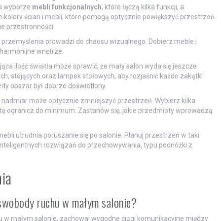
 na wyborze
mebli funkcjonalnych
, które łączą kilka funkcji, a
e kolory ścian i mebli, które pomogą optycznie powiększyć przestrzeń.
e przestronności.
ez przemyślenia prowadzi do chaosu wizualnego. Dobierz meble i
 harmonijne wnętrze.
ąca ilość światła może sprawić, że mały salon wyda się jeszcze
ch, stojących oraz lampek stołowych, aby rozjaśnić każde zakątki
żdy obszar był dobrze doświetlony.
 nadmiar może optycznie zmniejszyć przestrzeń. Wybierz kilka
sztę ogranicz do minimum. Zastanów się, jakie przedmioty wprowadzą
bli utrudnia poruszanie się po salonie. Planuj przestrzeń w taki
inteligentnych rozwiązań do przechowywania, typu podnóżki z
nia
 swobody ruchu w małym salonie?
hu w małym salonie, zachowaj wygodne ciągi komunikacyjne między