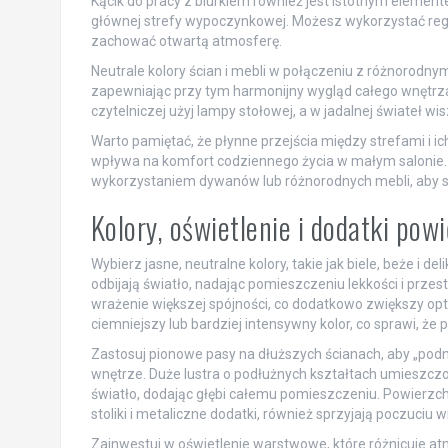
Kącik do pracy z biurkiem również jest istotnym elemen
głównej strefy wypoczynkowej. Możesz wykorzystać regał
zachować otwartą atmosferę.
Neutrale kolory ścian i mebli w połączeniu z różnorodny
zapewniając przy tym harmonijny wygląd całego wnętrza. 
czytelniczej użyj lampy stołowej, a w jadalnej świateł wi
Warto pamiętać, że płynne przejścia między strefami i ic
wpływa na komfort codziennego życia w małym salonie. Us
wykorzystaniem dywanów lub różnorodnych mebli, aby s
Kolory, oświetlenie i dodatki pow
Wybierz jasne, neutralne kolory, takie jak biele, beże i d
odbijają światło, nadając pomieszczeniu lekkości i przes
wrażenie większej spójności, co dodatkowo zwiększy opty
ciemniejszy lub bardziej intensywny kolor, co sprawi, że
Zastosuj pionowe pasy na dłuższych ścianach, aby „podni
wnętrze. Duże lustra o podłużnych kształtach umieszczo
światło, dodając głębi całemu pomieszczeniu. Powierzchn
stoliki i metaliczne dodatki, również sprzyjają poczuciu 
Zainwestuj w oświetlenie warstwowe, które różnicuje at