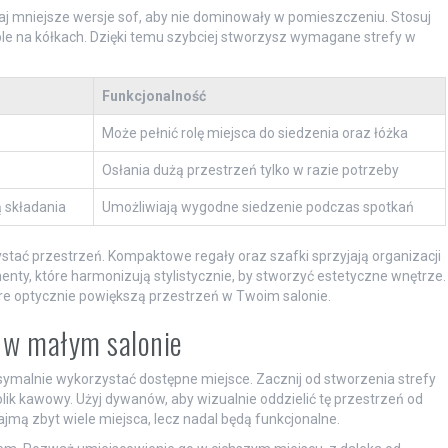
raj mniejsze wersje sof, aby nie dominowały w pomieszczeniu. Stosuj
ble na kółkach. Dzięki temu szybciej stworzysz wymagane strefy w
Funkcjonalność
Może pełnić rolę miejsca do siedzenia oraz łóżka
Osłania dużą przestrzeń tylko w razie potrzeby
 składania
Umożliwiają wygodne siedzenie podczas spotkań
tać przestrzeń. Kompaktowe regały oraz szafki sprzyjają organizacji
nty, które harmonizują stylistycznie, by stworzyć estetyczne wnętrze.
óre optycznie powiększą przestrzeń w Twoim salonie.
h w małym salonie
malnie wykorzystać dostępne miejsce. Zacznij od stworzenia strefy
k kawowy. Użyj dywanów, aby wizualnie oddzielić tę przestrzeń od
 zajmą zbyt wiele miejsca, lecz nadal będą funkcjonalne.