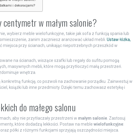
atkami i dekoracjami?
dy centymetr w małym salonie?
e, wybierz meble wielofunkcyjne, takie jak sofa z funkcją spania lub
 pomieszczenie, zanim zaczniesz aranżować układ mebli.
Ustaw łóżka,
 miejsca przy ścianach, unikając niepotrzebnych przeszkód w
owane na ścianach, wiszące szafki lub regały do sufitu pomogą
żych, masywnych mebli, które mogą przytłoczyć małą przestrzeń.
 zdominuje wnętrza.
konkretną funkcję, co pozwoli na zachowanie porządku. Zainwestuj w
l, książki lub inne przedmioty. Dzięki temu zachowasz estetykę i
ekkich do małego salonu
mach, aby nie przytłaczały przestrzeni w
małym salonie
. Zastosuj
elementy, które dodadzą lekkości. Postaw na meble
wielofunkcyjne
:
oraz półki z różnymi funkcjami sprzyjają oszczędności miejsca.