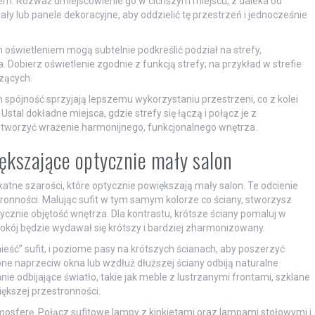
tem. Rozważ umiejscowienie go w cichszym miejscu, z daleka od
y lub panele dekoracyjne, aby oddzielić tę przestrzeń i jednocześnie
m oświetleniem mogą subtelnie podkreślić podział na strefy,
Dobierz oświetlenie zgodnie z funkcją strefy; na przykład w strefie
szących.
h spójność sprzyjają lepszemu wykorzystaniu przestrzeni, co z kolei
tal dokładne miejsca, gdzie strefy się łączą i połącz je z
tworzyć wrażenie harmonijnego, funkcjonalnego wnętrza.
iększające optycznie mały salon
elikatne szarości, które optycznie powiększają mały salon. Te odcienie
tronności. Malując sufit w tym samym kolorze co ściany, stworzysz
cznie objętość wnętrza. Dla kontrastu, krótsze ściany pomaluj w
 pokój będzie wydawał się krótszy i bardziej zharmonizowany.
eść” sufit, i poziome pasy na krótszych ścianach, aby poszerzyć
ne naprzeciw okna lub wzdłuż dłuższej ściany odbiją naturalne
ie odbijające światło, takie jak meble z lustrzanymi frontami, szklane
większej przestronności.
mosferę. Połącz sufitowe lampy z kinkietami oraz lampami stołowymi i