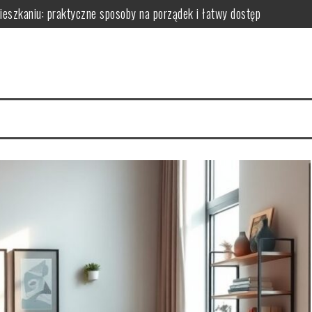
zkaniu: praktyczne sposoby na porządek i łatwy dostęp
niu: praktyczne sposoby na wykorzystanie ścian bez efektu zagrac
m: jak wybrać i zamontować funkcjonalną przegrodę ze szkła hartow
edy dodają przestrzeni, a kiedy mogą przeszkadzać?
erce – praktyczne porady wyboru, montażu i aranżacji przestrzeni
izyty mają kluczowe znaczenie dla zdrowia jamy ustnej