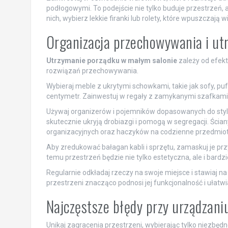
podłogowymi. To podejście nie tylko buduje przestrzeń, a
nich, wybierz lekkie firanki lub rolety, które wpuszczają 
Organizacja przechowywania i ut
Utrzymanie porządku w małym salonie
zależy od efekt
rozwiązań przechowywania.
Wybieraj meble z ukrytymi schowkami, takie jak sofy, pu
centymetr. Zainwestuj w regały z zamykanymi szafkami na
Używaj organizerów i pojemników dopasowanych do stylu
skutecznie ukryją drobiazgi i pomogą w segregacji. Ściany 
organizacyjnych oraz haczyków na codzienne przedmiot
Aby zredukować bałagan kabli i sprzętu, zamaskuj je p
temu przestrzeń będzie nie tylko estetyczna, ale i bard
Regularnie odkładaj rzeczy na swoje miejsce i stawiaj n
przestrzeni znacząco podnosi jej funkcjonalność i ułatwi
Najczęstsze błędy przy urządzan
Unikaj zagracenia przestrzeni, wybierając tylko niezbęd