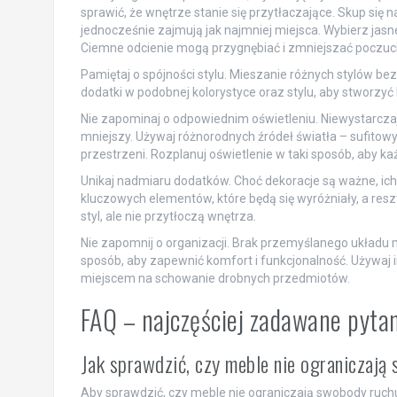
sprawić, że wnętrze stanie się przytłaczające. Skup się
jednocześnie zajmują jak najmniej miejsca. Wybierz jasn
Ciemne odcienie mogą przygnębiać i zmniejszać poczuci
Pamiętaj o spójności stylu. Mieszanie różnych stylów b
dodatki w podobnej kolorystyce oraz stylu, aby stworzyć
Nie zapominaj o odpowiednim oświetleniu. Niewystarczaj
mniejszy. Używaj różnorodnych źródeł światła – sufitowy
przestrzeni. Rozplanuj oświetlenie w taki sposób, aby ka
Unikaj nadmiaru dodatków. Choć dekoracje są ważne, ich
kluczowych elementów, które będą się wyróżniały, a re
styl, ale nie przytłoczą wnętrza.
Nie zapomnij o organizacji. Brak przemyślanego układu me
sposób, aby zapewnić komfort i funkcjonalność. Używaj 
miejscem na schowanie drobnych przedmiotów.
FAQ – najczęściej zadawane pyta
Jak sprawdzić, czy meble nie ograniczają
Aby sprawdzić, czy meble nie ograniczają swobody ruc