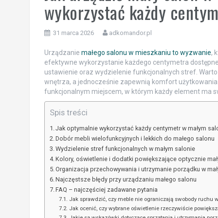
wykorzystać każdy centym
31 marca 2026
adkomandor.pl
Urządzanie
małego salonu w mieszkaniu to wyzwanie
, 
efektywne wykorzystanie każdego centymetra dostępnej 
ustawienie oraz wydzielenie funkcjonalnych stref. Warto
wnętrza, a jednocześnie zapewnią komfort użytkowania. 
funkcjonalnym miejscem, w którym każdy element ma sw
Spis treści
Jak optymalnie wykorzystać każdy centymetr w małym sal
Dobór mebli wielofunkcyjnych i lekkich do małego salonu
Wydzielenie stref funkcjonalnych w małym salonie
Kolory, oświetlenie i dodatki powiększające optycznie mał
Organizacja przechowywania i utrzymanie porządku w mał
Najczęstsze błędy przy urządzaniu małego salonu
FAQ – najczęściej zadawane pytania
Jak sprawdzić, czy meble nie ograniczają swobody ruchu 
Jak ocenić, czy wybrane oświetlenie rzeczywiście powiększ
Jakie są wskazówki dotyczące sprzątania i utrzymania po