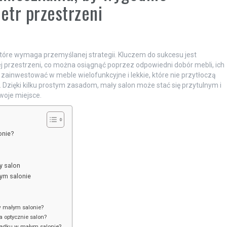
etr przestrzeni
które wymaga przemyślanej strategii. Kluczem do sukcesu jest
przestrzeni, co można osiągnąć poprzez odpowiedni dobór mebli, ich
 zainwestować w meble wielofunkcyjne i lekkie, które nie przytłoczą
Dzięki kilku prostym zasadom, mały salon może stać się przytulnym i
oje miejsce.
onie?
y salon
ym salonie
w małym salonie?
a optycznie salon?
rządku w małym salonie?