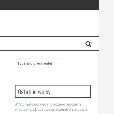
enia
anego
Search
for:
Ostatnie wpisy
Stomatolog: kiedy i dlaczego regularne
wizyty mają kluczowe znaczenie dla zdrowia