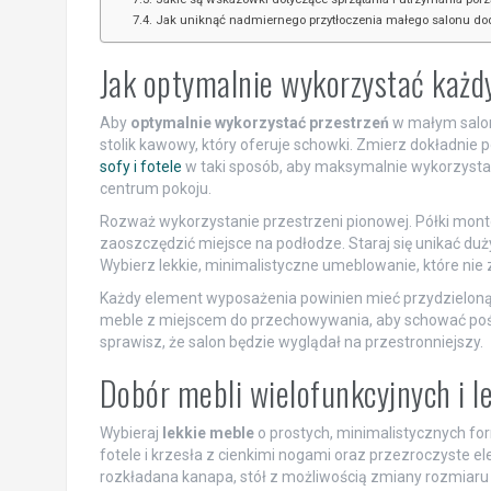
Jak uniknąć nadmiernego przytłoczenia małego salonu dod
Jak optymalnie wykorzystać każ
Aby
optymalnie wykorzystać przestrzeń
w małym saloni
stolik kawowy, który oferuje schowki. Zmierz dokładnie
sofy i fotele
w taki sposób, aby maksymalnie wykorzystać
centrum pokoju.
Rozważ wykorzystanie przestrzeni pionowej. Półki mont
zaoszczędzić miejsce na podłodze. Staraj się unikać du
Wybierz lekkie, minimalistyczne umeblowanie, które nie
Każdy element wyposażenia powinien mieć przydzieloną 
meble z miejscem do przechowywania, aby schować poście
sprawisz, że salon będzie wyglądał na przestronniejszy.
Dobór mebli wielofunkcyjnych i l
Wybieraj
lekkie meble
o prostych, minimalistycznych for
fotele i krzesła z cienkimi nogami oraz przezroczyste 
rozkładana kanapa, stół z możliwością zmiany rozmiaru 