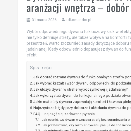
aranżacji wnętrza – dobór
31 marca 2026
adkomandor.pl
Wybór odpowiedniego dywanu to kluczowy krok w efekt
nie tylko definiuje strefy, ale także wpływa na komfort 
przestrzeń, warto zrozumieć zasady dotyczące doboru r
jadalnianej. Kiedy odpowiednio dopasujesz dywan do funkc
efekt.
Spis treści
Jak dobrać rozmiar dywanu do funkcjonalnych stref w po
Jak wybrać kształt i wzór dywanu odpowiedni do podziału
Jak ułożyć dywan w strefie wypoczynkowej i jadalnianej?
Jak wykorzystać dywan do funkcjonalnego podziału otwart
Jakie materiały dywanu zapewniają komfort i łatwość pielę
Najczęstsze błędy przy doborze i układaniu dywanu do pod
FAQ – najczęściej zadawane pytania
Jak ocenić, czy dywan wyznacza strefę bez ograniczania pr
Jak przetestować, czy rozmiar dywanu pasuje do codzienne
Jak minimalizować hałas w pomieszczeniu dzięki odpow