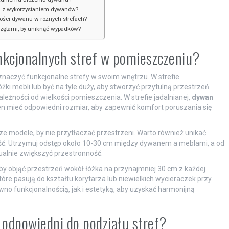
ji z wykorzystaniem dywanów?
tości dywanu w różnych strefach?
rzętami, by uniknąć wypadków?
nkcjonalnych stref w pomieszczeniu?
naczyć funkcjonalne strefy w swoim wnętrzu. W strefie
i mebli lub być na tyle duży, aby stworzyć przytulną przestrzeń.
żności od wielkości pomieszczenia. W strefie jadalnianej,
dywan
ien mieć odpowiedni rozmiar, aby zapewnić komfort poruszania się
e modele, by nie przytłaczać przestrzeni. Warto również unikać
ć. Utrzymuj odstęp około 10-30 cm między dywanem a meblami, a od
alnie zwiększyć przestronność.
y objąć przestrzeń wokół łóżka na przynajmniej 30 cm z każdej
óre pasują do kształtu korytarza lub niewielkich wycieraczek przy
no funkcjonalnością, jak i estetyką, aby uzyskać harmonijną
 odpowiedni do podziału stref?