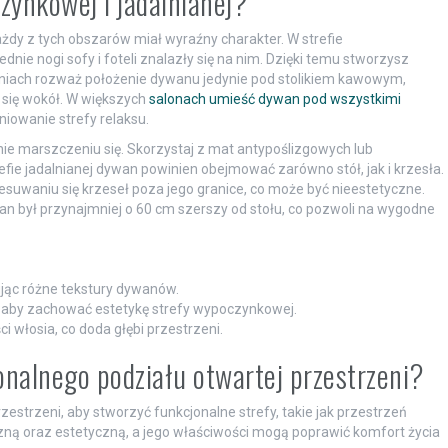
zynkowej i jadalnianej?
ażdy z tych obszarów miał wyraźny charakter. W strefie
ie nogi sofy i foteli znalazły się na nim. Dzięki temu stworzysz
iach rozważ położenie dywanu jedynie pod stolikiem kawowym,
się wokół. W większych
salonach umieść dywan pod wszystkimi
iowanie strefy relaksu.
nie marszczeniu się. Skorzystaj z mat antypoślizgowych lub
fie jadalnianej dywan powinien obejmować zarówno stół, jak i krzesła.
suwaniu się krzeseł poza jego granice, co może być nieestetyczne.
an był przynajmniej o 60 cm szerszy od stołu, co pozwoli na wygodne
ując różne tekstury dywanów.
 aby zachować estetykę strefy wypoczynkowej.
włosia, co doda głębi przestrzeni.
nalnego podziału otwartej przestrzeni?
strzeni, aby stworzyć funkcjonalne strefy, takie jak przestrzeń
czną oraz estetyczną, a jego właściwości mogą poprawić komfort życia