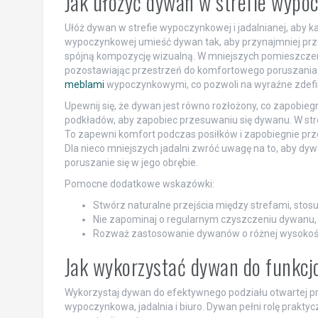
Jak ułożyć dywan w strefie wypoc
Ułóż dywan w strefie wypoczynkowej i jadalnianej, aby k
wypoczynkowej umieść dywan tak, aby przynajmniej przedn
spójną kompozycję wizualną. W mniejszych pomieszczen
pozostawiając przestrzeń do komfortowego poruszania 
meblami
wypoczynkowymi, co pozwoli na wyraźne zdefin
Upewnij się, że dywan jest równo rozłożony, co zapobieg
podkładów, aby zapobiec przesuwaniu się dywanu. W stre
To zapewni komfort podczas posiłków i zapobiegnie prze
Dla nieco mniejszych jadalni zwróć uwagę na to, aby dyw
poruszanie się w jego obrębie.
Pomocne dodatkowe wskazówki:
Stwórz naturalne przejścia między strefami, stos
Nie zapominaj o regularnym czyszczeniu dywanu,
Rozważ zastosowanie dywanów o różnej wysokości 
Jak wykorzystać dywan do funkcjo
Wykorzystaj dywan do efektywnego podziału otwartej prze
wypoczynkowa, jadalnia i biuro. Dywan pełni rolę prakty