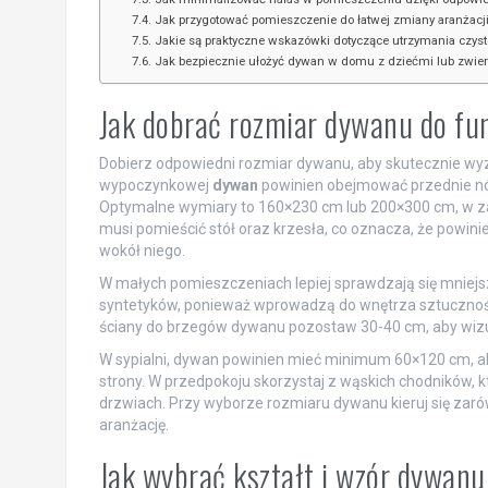
Jak przygotować pomieszczenie do łatwej zmiany aranżac
Jakie są praktyczne wskazówki dotyczące utrzymania czys
Jak bezpiecznie ułożyć dywan w domu z dziećmi lub zwie
Jak dobrać rozmiar dywanu do fu
Dobierz odpowiedni rozmiar dywanu, aby skutecznie wyz
wypoczynkowej
dywan
powinien obejmować przednie nóżk
Optymalne wymiary to 160×230 cm lub 200×300 cm, w zale
musi pomieścić stół oraz krzesła, co oznacza, że powin
wokół niego.
W małych pomieszczeniach lepiej sprawdzają się mniejsz
syntetyków, ponieważ wprowadzą do wnętrza sztucznoś
ściany do brzegów dywanu pozostaw 30-40 cm, aby wizu
W sypialni, dywan powinien mieć minimum 60×120 cm, ab
strony. W przedpokoju skorzystaj z wąskich chodników, kt
drzwiach. Przy wyborze rozmiaru dywanu kieruj się zarów
aranżację.
Jak wybrać kształt i wzór dywanu