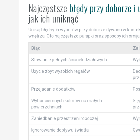
Najczęstsze
błędy przy doborze i
jak ich uniknąć
Unikaj błędnych wyborów przy doborze dywanu w kontekśc
wnętrza. Oto najczęstsze pułapki oraz sposoby ich omija
Błąd
Zal
Stawianie pełnych ścianek działowych
Wyb
Użycie zbyt wysokich regałów
Dec
prz
Przejadanie dodatków
Pos
Wybór ciemnych kolorów na małych
Się
powierzchniach
prz
Zaniedbanie przestrzeni roboczej
Wyr
Ignorowanie dopływu światła
Gwa