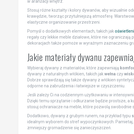
w aranżacji wnętrz.
Stosuj różne kształty i kolory dywanów, aby wizualnie od
krawędzie, tworząc przytulniejszą atmosferę. Warstwo
elastyczne organizowanie przestrzeni.
Pomyśl o dodatkowych elementach, takich jak
oświetlen
regały czy lekkie meble działowe, które nie ograniczają
dekoracjach także pomoże w wyraźnym zaznaczeniu gra
Jakie materiały dywanu zapewniaj
Wybieraj dywany z materiałów, które zapewniają
komfor
dywany z naturalnych włókien, takich jak
wełna
czy
wisk
Dobrze sprawdzają się także dywany z włókien syntetycz
odporne na zabrudzenia i łatwiejsze w czyszczeniu.
Jeśli zależy Ci na codziennym użytkowaniu w intensywni
Dzięki temu sprzątanie i odkurzanie będzie prostsze, a 
stosuj ochraniacze na meble, które pozwolą swobodnie s
Dodatkowo, dywany z grubym runem, na przykład typu
s
idealnym wyborem do stref wypoczynkowych. Pamietaj, ab
zmniejszy gromadzenie się zanieczyszczeń.