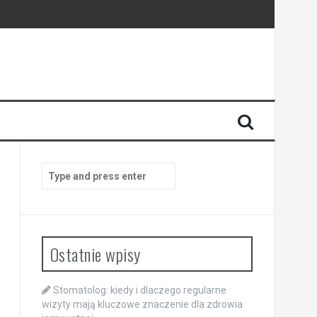
enia
anego
Search
for:
Ostatnie wpisy
Stomatolog: kiedy i dlaczego regularne
wizyty mają kluczowe znaczenie dla zdrowia