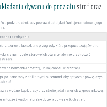
 układaniu dywanu do podziału
stref oraz
ie podziału stref, aby poprawić estetykę i funkcjonalność swojego
nia:
ecane rozwiązanie
ierz ażurowe lub szklane przegrody, które przepuszczają światło.
yduj się na modele ażurowe lub otwarte, aby nie przytłoczyć
estrzeni.
taw na harmonię i prostotę, unikaj chaosu w aranżacji.
gaj po jasne tony z delikatnymi akcentami, aby optycznie powiększyć
estrzeń.
aźnie wydziel kącik pracy przy strefie jadalnianej lub wypoczynkowej.
rantuj, że światło naturalne dociera do wszystkich stref.