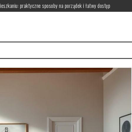
zkaniu: praktyczne sposoby na porządek i łatwy dostęp
niu: praktyczne sposoby na wykorzystanie ścian bez efektu zagrac
m: jak wybrać i zamontować funkcjonalną przegrodę ze szkła hartow
edy dodają przestrzeni, a kiedy mogą przeszkadzać?
erce – praktyczne porady wyboru, montażu i aranżacji przestrzeni
izyty mają kluczowe znaczenie dla zdrowia jamy ustnej