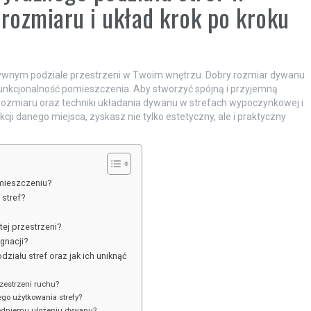
 rozmiaru i układ krok po kroku
ywnym podziale przestrzeni w Twoim wnętrzu. Dobry rozmiar dywanu
i funkcjonalność pomieszczenia. Aby stworzyć spójną i przyjemną
ozmiaru oraz techniki układania dywanu w strefach wypoczynkowej i
ji danego miejsca, zyskasz nie tylko estetyczny, ale i praktyczny
mieszczeniu?
 stref?
ej przestrzeni?
gnacji?
ziału stref oraz jak ich uniknąć
zestrzeni ruchu?
go użytkowania strefy?
iedniemu ułożeniu dywanu?