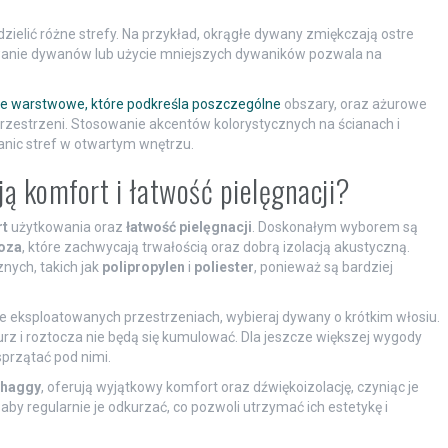
dzielić różne strefy. Na przykład, okrągłe dywany zmiękczają ostre
wanie dywanów lub użycie mniejszych dywaników pozwala na
ie warstwowe, które podkreśla poszczególne
obszary, oraz ażurowe
 przestrzeni. Stosowanie akcentów kolorystycznych na ścianach i
nic stref w otwartym wnętrzu.
ą komfort i łatwość pielęgnacji?
t
użytkowania oraz
łatwość pielęgnacji
. Doskonałym wyborem są
oza
, które zachwycają trwałością oraz dobrą izolacją akustyczną.
nych, takich jak
polipropylen
i
poliester
, ponieważ są bardziej
e eksploatowanych przestrzeniach, wybieraj dywany o krótkim włosiu.
kurz i roztocza nie będą się kumulować. Dla jeszcze większej wygody
przątać pod nimi.
haggy
, oferują wyjątkowy komfort oraz dźwiękoizolację, czyniąc je
y regularnie je odkurzać, co pozwoli utrzymać ich estetykę i