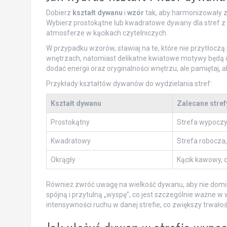
Dobierz
kształt dywanu
i
wzór
tak, aby harmonizowały z
Wybierz prostokątne lub kwadratowe dywany dla stref z
atmosferze w kącikach czytelniczych.
W przypadku wzorów, stawiaj na te, które nie przytłoc
wnętrzach, natomiast delikatne kwiatowe motywy będą 
dodać energii oraz oryginalności wnętrzu, ale pamiętaj, a
Przykłady kształtów dywanów do wydzielania stref:
Kształt dywanu
Zalecane stref
Prostokątny
Strefa wypoczy
Kwadratowy
Strefa robocza
Okrągły
Kącik kawowy, c
Również zwróć uwagę na wielkość dywanu, aby nie dom
spójną i przytulną „wyspę”, co jest szczególnie ważne 
intensywności ruchu w danej strefie, co zwiększy trwało