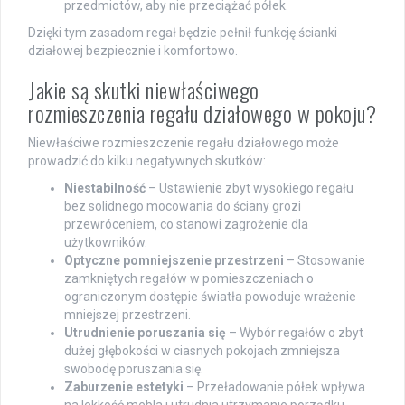
przedmiotów, aby nie przeciążać półek.
Dzięki tym zasadom regał będzie pełnił funkcję ścianki
działowej bezpiecznie i komfortowo.
Jakie są skutki niewłaściwego
rozmieszczenia regału działowego w pokoju?
Niewłaściwe rozmieszczenie regału działowego może
prowadzić do kilku negatywnych skutków:
Niestabilność
– Ustawienie zbyt wysokiego regału
bez solidnego mocowania do ściany grozi
przewróceniem, co stanowi zagrożenie dla
użytkowników.
Optyczne pomniejszenie przestrzeni
– Stosowanie
zamkniętych regałów w pomieszczeniach o
ograniczonym dostępie światła powoduje wrażenie
mniejszej przestrzeni.
Utrudnienie poruszania się
– Wybór regałów o zbyt
dużej głębokości w ciasnych pokojach zmniejsza
swobodę poruszania się.
Zaburzenie estetyki
– Przeładowanie półek wpływa
na lekkość mebla i utrudnia utrzymanie porządku.