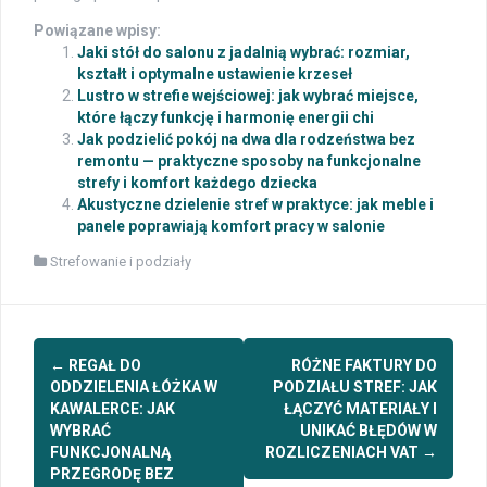
Powiązane wpisy:
Jaki stół do salonu z jadalnią wybrać: rozmiar,
kształt i optymalne ustawienie krzeseł
Lustro w strefie wejściowej: jak wybrać miejsce,
które łączy funkcję i harmonię energii chi
Jak podzielić pokój na dwa dla rodzeństwa bez
remontu — praktyczne sposoby na funkcjonalne
strefy i komfort każdego dziecka
Akustyczne dzielenie stref w praktyce: jak meble i
panele poprawiają komfort pracy w salonie
Strefowanie i podziały
Post
←
REGAŁ DO
RÓŻNE FAKTURY DO
navigation
ODDZIELENIA ŁÓŻKA W
PODZIAŁU STREF: JAK
KAWALERCE: JAK
ŁĄCZYĆ MATERIAŁY I
WYBRAĆ
UNIKAĆ BŁĘDÓW W
FUNKCJONALNĄ
ROZLICZENIACH VAT
→
PRZEGRODĘ BEZ