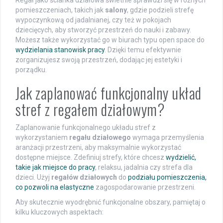
pomieszczeniach, takich jak
salony
, gdzie podzieli strefę
wypoczynkową od jadalnianej, czy też w pokojach
dziecięcych, aby stworzyć przestrzeń do nauki i zabawy.
Możesz także wykorzystać go w biurach typu open space do
wydzielania stanowisk pracy
. Dzięki temu efektywnie
zorganizujesz swoją przestrzeń, dodając jej estetyki i
porządku.
Jak zaplanować funkcjonalny układ
stref z regałem działowym?
Zaplanowanie funkcjonalnego układu stref z
wykorzystaniem
regału działowego
wymaga przemyślenia
aranżacji przestrzeni, aby maksymalnie wykorzystać
dostępne miejsce. Zdefiniuj strefy, które chcesz
wydzielić,
takie jak miejsce do pracy
, relaksu, jadalnia czy strefa dla
dzieci. Użyj
regałów działowych
do
podziału pomieszczenia,
co pozwoli na elastyczne
zagospodarowanie przestrzeni.
Aby skutecznie wyodrębnić funkcjonalne obszary, pamiętaj o
kilku kluczowych aspektach: