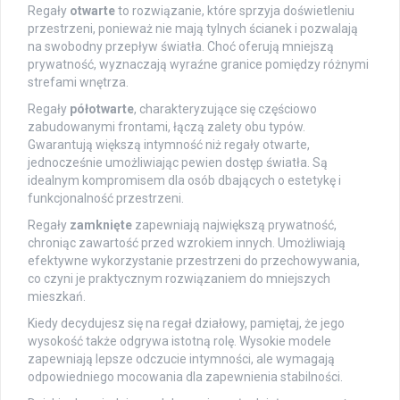
Regały
otwarte
to rozwiązanie, które sprzyja doświetleniu
przestrzeni, ponieważ nie mają tylnych ścianek i pozwalają
na swobodny przepływ światła. Choć oferują mniejszą
prywatność, wyznaczają wyraźne granice pomiędzy różnymi
strefami wnętrza.
Regały
półotwarte
, charakteryzujące się częściowo
zabudowanymi frontami, łączą zalety obu typów.
Gwarantują większą intymność niż regały otwarte,
jednocześnie umożliwiając pewien dostęp światła. Są
idealnym kompromisem dla osób dbających o estetykę i
funkcjonalność przestrzeni.
Regały
zamknięte
zapewniają największą prywatność,
chroniąc zawartość przed wzrokiem innych. Umożliwiają
efektywne wykorzystanie przestrzeni do przechowywania,
co czyni je praktycznym rozwiązaniem do mniejszych
mieszkań.
Kiedy decydujesz się na regał działowy, pamiętaj, że jego
wysokość także odgrywa istotną rolę. Wysokie modele
zapewniają lepsze odczucie intymności, ale wymagają
odpowiedniego mocowania dla zapewnienia stabilności.