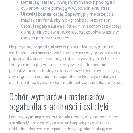
Definiuj granice
: Używaj różnych faktur podłóg lub
dywanów, które pomogą w wyodrębnieniu stref.
Ułatwiaj komunikację
: Zapewnij płynne przejścia
między strefami, aby nie ograniczać przestrzeni.
Stosuj regały ażurowe
: Dzięki nim zachowasz dostęp
do naturalnego światła, co jest szczególnie ważne w
małych pomieszczeniach.
Na przykład,
regał działowy
w pokoju dziecięcym może
skutecznie zminimalizować konflikty między rodzeństwem
poprzez stworzenie osobnych stref prywatnych. W biurze
ten typ mebla pozwala na elastyczne dostosowanie
przestrzeni do aktualnych potrzeb użytkowników. Pamiętaj,
aby regularnie oceniać funkcjonalność tych wydzielonych
stref i dostosowywać układ mebli, jeśli zajdzie taka potrzeba.
Dobór wymiarów i materiałów
regału dla stabilności i estetyki
Dobierz
wymiary
oraz
materiały
regału, aby zapewnić jego
stabilność
oraz estetykę w aranżacji wnętrza. Zmierz
dokładnie dostępne miejsce i zdecyduj, jaką funkcję ma