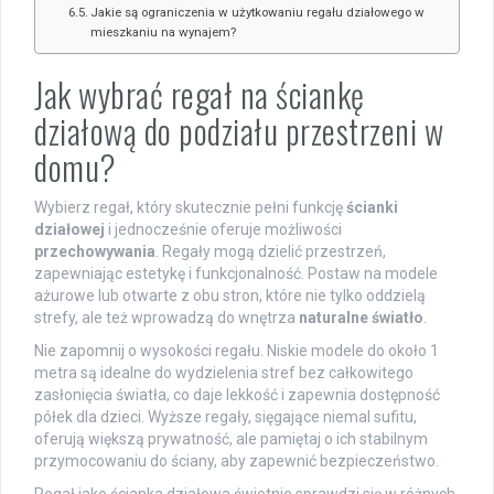
Jakie są ograniczenia w użytkowaniu regału działowego w
mieszkaniu na wynajem?
Jak wybrać regał na ściankę
działową do podziału przestrzeni w
domu?
Wybierz regał, który skutecznie pełni funkcję
ścianki
działowej
i jednocześnie oferuje możliwości
przechowywania
. Regały mogą dzielić przestrzeń,
zapewniając estetykę i funkcjonalność. Postaw na modele
ażurowe lub otwarte z obu stron, które nie tylko oddzielą
strefy, ale też wprowadzą do wnętrza
naturalne światło
.
Nie zapomnij o wysokości regału. Niskie modele do około 1
metra są idealne do wydzielenia stref bez całkowitego
zasłonięcia światła, co daje lekkość i zapewnia dostępność
półek dla dzieci. Wyższe regały, sięgające niemal sufitu,
oferują większą prywatność, ale pamiętaj o ich stabilnym
przymocowaniu do ściany, aby zapewnić bezpieczeństwo.
Regał jako ścianka działowa świetnie sprawdzi się w różnych