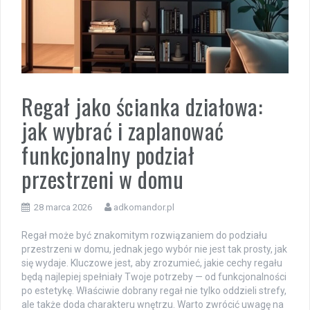
Regał jako ścianka działowa:
jak wybrać i zaplanować
funkcjonalny podział
przestrzeni w domu
28 marca 2026
adkomandor.pl
Regał może być znakomitym rozwiązaniem do podziału
przestrzeni w domu, jednak jego wybór nie jest tak prosty, jak
się wydaje. Kluczowe jest, aby zrozumieć, jakie cechy regału
będą najlepiej spełniały Twoje potrzeby — od funkcjonalności
po estetykę. Właściwie dobrany regał nie tylko oddzieli strefy,
ale także doda charakteru wnętrzu. Warto zwrócić uwagę na