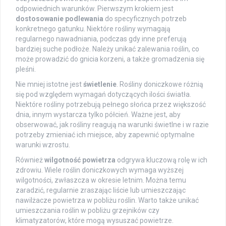
odpowiednich warunków. Pierwszym krokiem jest
dostosowanie podlewania
do specyficznych potrzeb
konkretnego gatunku. Niektóre rośliny wymagają
regularnego nawadniania, podczas gdy inne preferują
bardziej suche podłoże. Należy unikać zalewania roślin, co
może prowadzić do gnicia korzeni, a także gromadzenia się
pleśni.
Nie mniej istotne jest
świetlenie
. Rośliny doniczkowe różnią
się pod względem wymagań dotyczących ilości światła.
Niektóre rośliny potrzebują pełnego słońca przez większość
dnia, innym wystarcza tylko półcień. Ważne jest, aby
obserwować, jak rośliny reagują na warunki świetlne i w razie
potrzeby zmieniać ich miejsce, aby zapewnić optymalne
warunki wzrostu.
Również
wilgotność powietrza
odgrywa kluczową rolę w ich
zdrowiu. Wiele roślin doniczkowych wymaga wyższej
wilgotności, zwłaszcza w okresie letnim. Można temu
zaradzić, regularnie zraszając liście lub umieszczając
nawilżacze powietrza w pobliżu roślin. Warto także unikać
umieszczania roślin w pobliżu grzejników czy
klimatyzatorów, które mogą wysuszać powietrze.