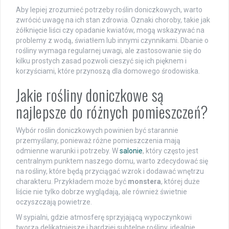
Aby lepiej zrozumieć potrzeby roślin doniczkowych, warto
zwrócić uwagę na ich stan zdrowia. Oznaki choroby, takie jak
żółknięcie liści czy opadanie kwiatów, mogą wskazywać na
problemy z wodą, światłem lub innymi czynnikami. Dbanie o
rośliny wymaga regularnej uwagi, ale zastosowanie się do
kilku prostych zasad pozwoli cieszyć się ich pięknem i
korzyściami, które przynoszą dla domowego środowiska.
Jakie rośliny doniczkowe są
najlepsze do różnych pomieszczeń?
Wybór roślin doniczkowych powinien być starannie
przemyślany, ponieważ różne pomieszczenia mają
odmienne warunki i potrzeby. W
salonie
, który często jest
centralnym punktem naszego domu, warto zdecydować się
na rośliny, które będą przyciągać wzrok i dodawać wnętrzu
charakteru. Przykładem może być
monstera
, której duże
liście nie tylko dobrze wyglądają, ale również świetnie
oczyszczają powietrze.
W sypialni, gdzie atmosferę sprzyjającą wypoczynkowi
tworzą delikatniejsze i bardziej subtelne rośliny, idealnie