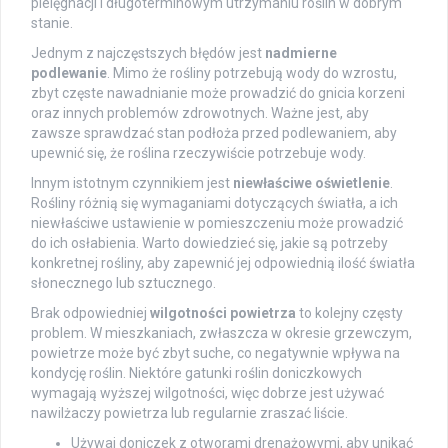
pielęgnacji i długoterminowym utrzymaniu roślin w dobrym
stanie.
Jednym z najczęstszych błędów jest
nadmierne
podlewanie
. Mimo że rośliny potrzebują wody do wzrostu,
zbyt częste nawadnianie może prowadzić do gnicia korzeni
oraz innych problemów zdrowotnych. Ważne jest, aby
zawsze sprawdzać stan podłoża przed podlewaniem, aby
upewnić się, że roślina rzeczywiście potrzebuje wody.
Innym istotnym czynnikiem jest
niewłaściwe oświetlenie
.
Rośliny różnią się wymaganiami dotyczących światła, a ich
niewłaściwe ustawienie w pomieszczeniu może prowadzić
do ich osłabienia. Warto dowiedzieć się, jakie są potrzeby
konkretnej rośliny, aby zapewnić jej odpowiednią ilość światła
słonecznego lub sztucznego.
Brak odpowiedniej
wilgotności powietrza
to kolejny częsty
problem. W mieszkaniach, zwłaszcza w okresie grzewczym,
powietrze może być zbyt suche, co negatywnie wpływa na
kondycję roślin. Niektóre gatunki roślin doniczkowych
wymagają wyższej wilgotności, więc dobrze jest używać
nawilżaczy powietrza lub regularnie zraszać liście.
Używaj doniczek z otworami drenażowymi, aby unikać