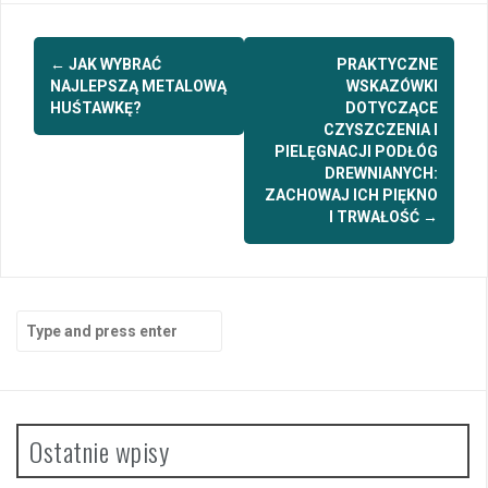
Post
←
JAK WYBRAĆ
PRAKTYCZNE
navigation
NAJLEPSZĄ METALOWĄ
WSKAZÓWKI
HUŚTAWKĘ?
DOTYCZĄCE
CZYSZCZENIA I
PIELĘGNACJI PODŁÓG
DREWNIANYCH:
ZACHOWAJ ICH PIĘKNO
I TRWAŁOŚĆ
→
Search
for:
Ostatnie wpisy