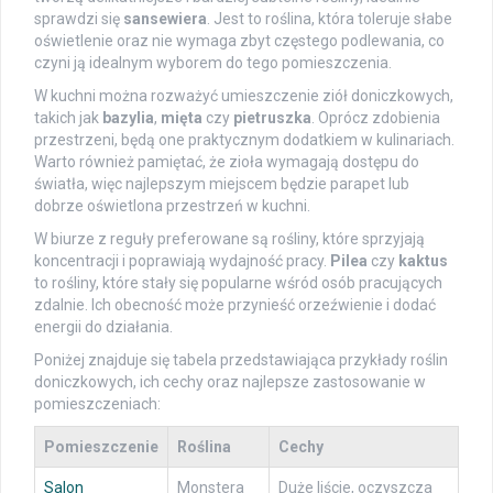
sprawdzi się
sansewiera
. Jest to roślina, która toleruje słabe
oświetlenie oraz nie wymaga zbyt częstego podlewania, co
czyni ją idealnym wyborem do tego pomieszczenia.
W kuchni można rozważyć umieszczenie ziół doniczkowych,
takich jak
bazylia
,
mięta
czy
pietruszka
. Oprócz zdobienia
przestrzeni, będą one praktycznym dodatkiem w kulinariach.
Warto również pamiętać, że zioła wymagają dostępu do
światła, więc najlepszym miejscem będzie parapet lub
dobrze oświetlona przestrzeń w kuchni.
W biurze z reguły preferowane są rośliny, które sprzyjają
koncentracji i poprawiają wydajność pracy.
Pilea
czy
kaktus
to rośliny, które stały się popularne wśród osób pracujących
zdalnie. Ich obecność może przynieść orzeźwienie i dodać
energii do działania.
Poniżej znajduje się tabela przedstawiająca przykłady roślin
doniczkowych, ich cechy oraz najlepsze zastosowanie w
pomieszczeniach:
Pomieszczenie
Roślina
Cechy
Salon
Monstera
Duże liście, oczyszcza