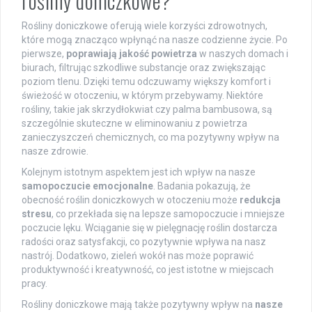
rośliny doniczkowe?
Rośliny doniczkowe oferują wiele korzyści zdrowotnych,
które mogą znacząco wpłynąć na nasze codzienne życie. Po
pierwsze,
poprawiają jakość powietrza
w naszych domach i
biurach, filtrując szkodliwe substancje oraz zwiększając
poziom tlenu. Dzięki temu odczuwamy większy komfort i
świeżość w otoczeniu, w którym przebywamy. Niektóre
rośliny, takie jak skrzydłokwiat czy palma bambusowa, są
szczególnie skuteczne w eliminowaniu z powietrza
zanieczyszczeń chemicznych, co ma pozytywny wpływ na
nasze zdrowie.
Kolejnym istotnym aspektem jest ich wpływ na nasze
samopoczucie emocjonalne
. Badania pokazują, że
obecność roślin doniczkowych w otoczeniu może
redukcja
stresu
, co przekłada się na lepsze samopoczucie i mniejsze
poczucie lęku. Wciąganie się w pielęgnację roślin dostarcza
radości oraz satysfakcji, co pozytywnie wpływa na nasz
nastrój. Dodatkowo, zieleń wokół nas może poprawić
produktywność i kreatywność, co jest istotne w miejscach
pracy.
Rośliny doniczkowe mają także pozytywny wpływ na
nasze