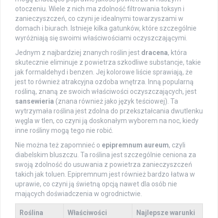
otoczeniu. Wiele z nich ma zdolność filtrowania toksyn i
zanieczyszczeń, co czyni je idealnymi towarzyszami w
domach i biurach. Istnieje kilka gatunków, które szczególnie
wyróżniają się swoimi właściwościami oczyszczającymi.
Jednym z najbardziej znanych roślin jest
dracena
, która
skutecznie eliminuje z powietrza szkodliwe substancje, takie
jak formaldehyd i benzen. Jej kolorowe liście sprawiają, że
jest to również atrakcyjna ozdoba wnętrza. Inną popularną
rośliną, znaną ze swoich właściwości oczyszczających, jest
sansewieria
(znana również jako język teściowej). Ta
wytrzymała roślina jest zdolna do przekształcania dwutlenku
węgla w tlen, co czyni ją doskonałym wyborem na noc, kiedy
inne rośliny mogą tego nie robić.
Nie można też zapomnieć o
epipremnum aureum
, czyli
diabelskim bluszczu. Ta roślina jest szczególnie ceniona za
swoją zdolność do usuwania z powietrza zanieczyszczeń
takich jak toluen. Epipremnum jest również bardzo łatwa w
uprawie, co czyni ją świetną opcją nawet dla osób nie
mających doświadczenia w ogrodnictwie.
Roślina
Właściwości
Najlepsze warunki