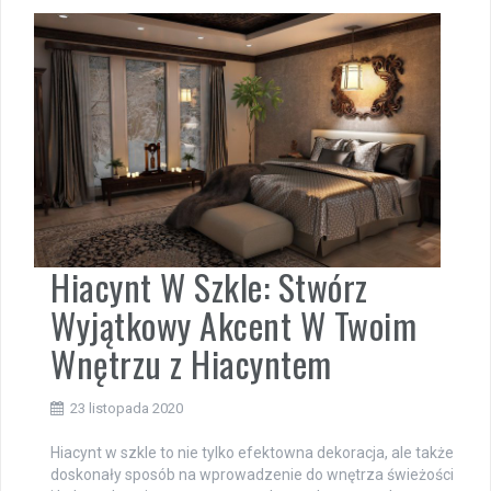
Hiacynt W Szkle: Stwórz
Wyjątkowy Akcent W Twoim
Wnętrzu z Hiacyntem
23 listopada 2020
Hiacynt w szkle to nie tylko efektowna dekoracja, ale także
doskonały sposób na wprowadzenie do wnętrza świeżości