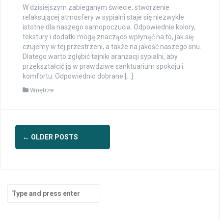
W dzisiejszym zabieganym świecie, stworzenie
relaksującej atmosfery w sypialni staje się niezwykle
istotne dla naszego samopoczucia. Odpowiednie kolory,
tekstury i dodatki mogą znacząco wpłynąć na to, jak się
czujemy w tej przestrzeni, a także na jakość naszego snu.
Dlatego warto zgłębić tajniki aranżacji sypialni, aby
przekształcić ją w prawdziwe sanktuarium spokoju i
komfortu. Odpowiednio dobrane […]
Wnętrze
Posts
←
OLDER POSTS
navigation
Search
for: