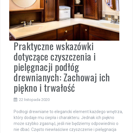
Praktyczne wskazówki
dotyczące czyszczenia i
pielęgnacji podłóg
drewnianych: Zachowaj ich
piękno i trwałość
22 listopada 2020
Podłogi drewniane to elegancki element każdego wnętrza,
który dodaje mu ciepła i charakteru. Jednak ich piękno
może szybko zgasnąć, jeśli nie będziemy odpowiednio o
nie dbać. Często niewłaściwe czyszczenie i pielęgnacja