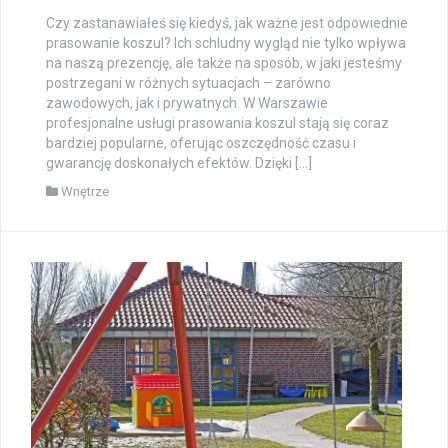
Czy zastanawiałeś się kiedyś, jak ważne jest odpowiednie
prasowanie koszul? Ich schludny wygląd nie tylko wpływa
na naszą prezencję, ale także na sposób, w jaki jesteśmy
postrzegani w różnych sytuacjach – zarówno
zawodowych, jak i prywatnych. W Warszawie
profesjonalne usługi prasowania koszul stają się coraz
bardziej popularne, oferując oszczędność czasu i
gwarancję doskonałych efektów. Dzięki […]
Wnętrze