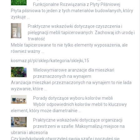
Funkcjonalne Rozwiązania z Plyty Pilśniowej
Płyta pilśniowa to jeden z tych materiałów budowlanych, który
zyskuje …
Praktyczne wskazówki dotyczące czyszczenia i
pielęgnacji mebli tapicerowanych: Zachowaj ich urodę i
trwałość
Meble tapicerowane to nie tylko elementy wyposażenia, ale
również ważny …
kosmaz.pl/pl/sklep/kategoria/sklejki,15
Wielowymiarowe aranżacje dla mieszkań
przeznaczonych na wynajem
Aranżacja mieszkań przeznaczonych na wynajem to nie lada
wyzwanie, które …
Porady dotyczące wyboru kolorów mebli
Wybór odpowiednich kolorów mebli to kluczowy
element, który może diametralnie …
Praktyczne wskazówki dotyczące organizacji
przestrzeni w szafie: Maksymalizuj miejsce na
ubrania i akcesoria
Czy kiedykolwiek otworzyłeś swoją szafę i poczułeś się