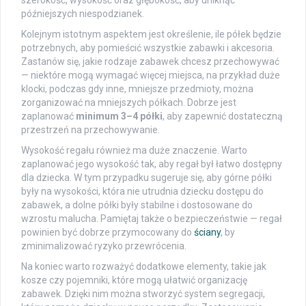
późniejszych niespodzianek.
Kolejnym istotnym aspektem jest określenie, ile półek będzie
potrzebnych, aby pomieścić wszystkie zabawki i akcesoria.
Zastanów się, jakie rodzaje zabawek chcesz przechowywać
— niektóre mogą wymagać więcej miejsca, na przykład duże
klocki, podczas gdy inne, mniejsze przedmioty, można
zorganizować na mniejszych półkach. Dobrze jest
zaplanować
minimum 3–4 półki
, aby zapewnić dostateczną
przestrzeń na przechowywanie.
Wysokość regału również ma duże znaczenie. Warto
zaplanować jego wysokość tak, aby regał był łatwo dostępny
dla dziecka. W tym przypadku sugeruje się, aby górne półki
były na wysokości, która nie utrudnia dziecku dostępu do
zabawek, a dolne półki były stabilne i dostosowane do
wzrostu malucha. Pamiętaj także o bezpieczeństwie — regał
powinien być dobrze przymocowany do
ściany
, by
zminimalizować ryzyko przewrócenia.
Na koniec warto rozważyć dodatkowe elementy, takie jak
kosze czy pojemniki, które mogą ułatwić organizację
zabawek. Dzięki nim można stworzyć system segregacji,