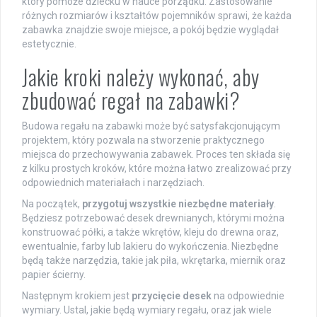
który pomoże dziecku w nauce porządku. Zastosowanie
różnych rozmiarów i kształtów pojemników sprawi, że każda
zabawka znajdzie swoje miejsce, a pokój będzie wyglądał
estetycznie.
Jakie kroki należy wykonać, aby
zbudować regał na zabawki?
Budowa regału na zabawki może być satysfakcjonującym
projektem, który pozwala na stworzenie praktycznego
miejsca do przechowywania zabawek. Proces ten składa się
z kilku prostych kroków, które można łatwo zrealizować przy
odpowiednich materiałach i narzędziach.
Na początek,
przygotuj wszystkie niezbędne materiały
.
Będziesz potrzebować desek drewnianych, którymi można
konstruować półki, a także wkrętów, kleju do drewna oraz,
ewentualnie, farby lub lakieru do wykończenia. Niezbędne
będą także narzędzia, takie jak piła, wkrętarka, miernik oraz
papier ścierny.
Następnym krokiem jest
przycięcie desek
na odpowiednie
wymiary. Ustal, jakie będą wymiary regału, oraz jak wiele