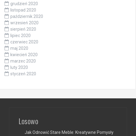
grudzień 2020
listopad 2020
październik 2020
wrzesień 2020
sierpień 2020
lipiec 2020
czerwiec 2020
maj 2020
kwiecień 2020
marzec 2020
luty 2020
styczeń 2020
Losowo
Jak Odnowić Stare Meble: Kreatywne Pomysły