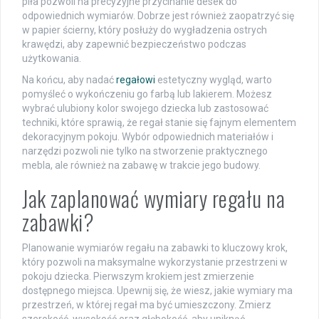
piła pozwoli na precyzyjne przycinanie desek do
odpowiednich wymiarów. Dobrze jest również zaopatrzyć się
w papier ścierny, który posłuży do wygładzenia ostrych
krawędzi, aby zapewnić bezpieczeństwo podczas
użytkowania.
Na końcu, aby nadać
regałowi
estetyczny wygląd, warto
pomyśleć o wykończeniu go farbą lub lakierem. Możesz
wybrać ulubiony kolor swojego dziecka lub zastosować
techniki, które sprawią, że regał stanie się fajnym elementem
dekoracyjnym pokoju. Wybór odpowiednich materiałów i
narzędzi pozwoli nie tylko na stworzenie praktycznego
mebla, ale również na zabawę w trakcie jego budowy.
Jak zaplanować wymiary regału na
zabawki?
Planowanie wymiarów regału na zabawki to kluczowy krok,
który pozwoli na maksymalne wykorzystanie przestrzeni w
pokoju dziecka. Pierwszym krokiem jest zmierzenie
dostępnego miejsca. Upewnij się, że wiesz, jakie wymiary ma
przestrzeń, w której regał ma być umieszczony. Zmierz
szerokość, wysokość oraz głębokość, aby uniknąć