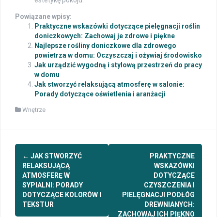
Powiązane wpisy:
Praktyczne wskazówki dotyczące pielęgnacji roślin
doniczkowych: Zachowaj je zdrowe i piękne
Najlepsze rośliny doniczkowe dla zdrowego
powietrza w domu: Oczyszczaj i ożywiaj środowisko
Jak urządzić wygodną i stylową przestrzeń do pracy
w domu
Jak stworzyć relaksującą atmosferę w salonie:
Porady dotyczące oświetlenia i aranżacji
Wnętrze
Post
←
JAK STWORZYĆ
PRAKTYCZNE
navigation
RELAKSUJĄCĄ
WSKAZÓWKI
ATMOSFERĘ W
DOTYCZĄCE
SYPIALNI: PORADY
CZYSZCZENIA I
DOTYCZĄCE KOLORÓW I
PIELĘGNACJI PODŁÓG
TEKSTUR
DREWNIANYCH:
ZACHOWAJ ICH PIĘKNO