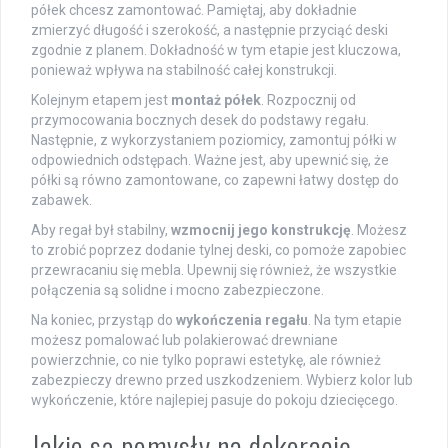
półek chcesz zamontować. Pamiętaj, aby dokładnie
zmierzyć długość i szerokość, a następnie przyciąć deski
zgodnie z planem. Dokładność w tym etapie jest kluczowa,
ponieważ wpływa na stabilność całej konstrukcji.
Kolejnym etapem jest
montaż półek
. Rozpocznij od
przymocowania bocznych desek do podstawy regału.
Następnie, z wykorzystaniem poziomicy, zamontuj półki w
odpowiednich odstępach. Ważne jest, aby upewnić się, że
półki są równo zamontowane, co zapewni łatwy dostęp do
zabawek.
Aby regał był stabilny,
wzmocnij jego konstrukcję
. Możesz
to zrobić poprzez dodanie tylnej deski, co pomoże zapobiec
przewracaniu się mebla. Upewnij się również, że wszystkie
połączenia są solidne i mocno zabezpieczone.
Na koniec, przystąp do
wykończenia regału
. Na tym etapie
możesz pomalować lub polakierować drewniane
powierzchnie, co nie tylko poprawi estetykę, ale również
zabezpieczy drewno przed uszkodzeniem. Wybierz kolor lub
wykończenie, które najlepiej pasuje do pokoju dziecięcego.
Jakie są pomysły na dekorację