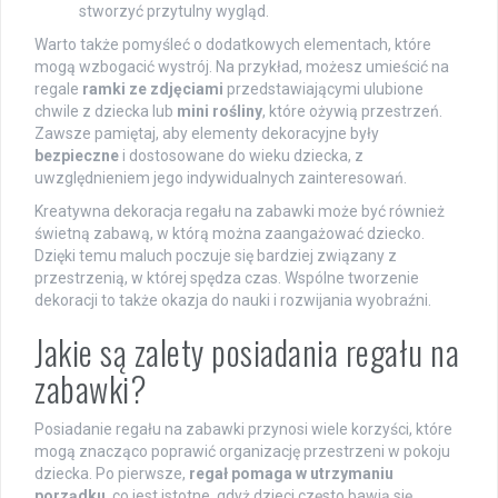
stworzyć przytulny wygląd.
Warto także pomyśleć o dodatkowych elementach, które
mogą wzbogacić wystrój. Na przykład, możesz umieścić na
regale
ramki ze zdjęciami
przedstawiającymi ulubione
chwile z dziecka lub
mini rośliny
, które ożywią przestrzeń.
Zawsze pamiętaj, aby elementy dekoracyjne były
bezpieczne
i dostosowane do wieku dziecka, z
uwzględnieniem jego indywidualnych zainteresowań.
Kreatywna dekoracja regału na zabawki może być również
świetną zabawą, w którą można zaangażować dziecko.
Dzięki temu maluch poczuje się bardziej związany z
przestrzenią, w której spędza czas. Wspólne tworzenie
dekoracji to także okazja do nauki i rozwijania wyobraźni.
Jakie są zalety posiadania regału na
zabawki?
Posiadanie regału na zabawki przynosi wiele korzyści, które
mogą znacząco poprawić organizację przestrzeni w pokoju
dziecka. Po pierwsze,
regał pomaga w utrzymaniu
porządku
, co jest istotne, gdyż dzieci często bawią się