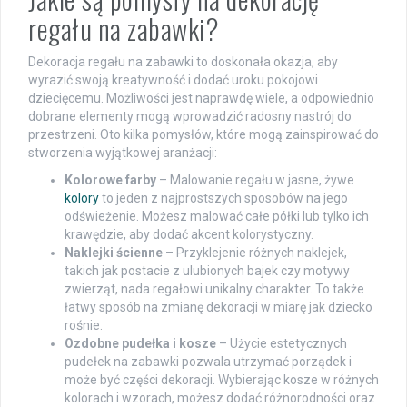
regału na zabawki?
Dekoracja regału na zabawki to doskonała okazja, aby
wyrazić swoją kreatywność i dodać uroku pokojowi
dziecięcemu. Możliwości jest naprawdę wiele, a odpowiednio
dobrane elementy mogą wprowadzić radosny nastrój do
przestrzeni. Oto kilka pomysłów, które mogą zainspirować do
stworzenia wyjątkowej aranżacji:
Kolorowe farby
– Malowanie regału w jasne, żywe
kolory
to jeden z najprostszych sposobów na jego
odświeżenie. Możesz malować całe półki lub tylko ich
krawędzie, aby dodać akcent kolorystyczny.
Naklejki ścienne
– Przyklejenie różnych naklejek,
takich jak postacie z ulubionych bajek czy motywy
zwierząt, nada regałowi unikalny charakter. To także
łatwy sposób na zmianę dekoracji w miarę jak dziecko
rośnie.
Ozdobne pudełka i kosze
– Użycie estetycznych
pudełek na zabawki pozwala utrzymać porządek i
może być części dekoracji. Wybierając kosze w różnych
kolorach i wzorach, możesz dodać różnorodności oraz