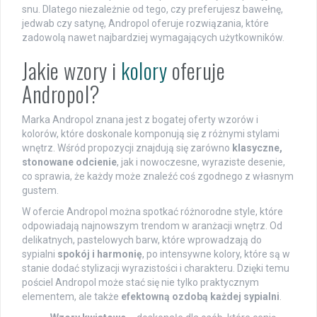
snu. Dlatego niezależnie od tego, czy preferujesz bawełnę,
jedwab czy satynę, Andropol oferuje rozwiązania, które
zadowolą nawet najbardziej wymagających użytkowników.
Jakie wzory i
kolory
oferuje
Andropol?
Marka Andropol znana jest z bogatej oferty wzorów i
kolorów, które doskonale komponują się z różnymi stylami
wnętrz. Wśród propozycji znajdują się zarówno
klasyczne,
stonowane odcienie
, jak i nowoczesne, wyraziste desenie,
co sprawia, że każdy może znaleźć coś zgodnego z własnym
gustem.
W ofercie Andropol można spotkać różnorodne style, które
odpowiadają najnowszym trendom w aranżacji wnętrz. Od
delikatnych, pastelowych barw, które wprowadzają do
sypialni
spokój i harmonię
, po intensywne kolory, które są w
stanie dodać stylizacji wyrazistości i charakteru. Dzięki temu
pościel Andropol może stać się nie tylko praktycznym
elementem, ale także
efektowną ozdobą każdej sypialni
.