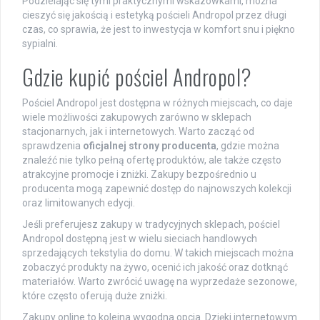
Podzielając się tymi praktycznymi wskazówkami, można
cieszyć się jakością i estetyką pościeli Andropol przez długi
czas, co sprawia, że jest to inwestycja w komfort snu i piękno
sypialni.
Gdzie kupić pościel Andropol?
Pościel Andropol jest dostępna w różnych miejscach, co daje
wiele możliwości zakupowych zarówno w sklepach
stacjonarnych, jak i internetowych. Warto zacząć od
sprawdzenia
oficjalnej strony producenta
, gdzie można
znaleźć nie tylko pełną ofertę produktów, ale także często
atrakcyjne promocje i zniżki. Zakupy bezpośrednio u
producenta mogą zapewnić dostęp do najnowszych kolekcji
oraz limitowanych edycji.
Jeśli preferujesz zakupy w tradycyjnych sklepach, pościel
Andropol dostępną jest w wielu sieciach handlowych
sprzedających tekstylia do domu. W takich miejscach można
zobaczyć produkty na żywo, ocenić ich jakość oraz dotknąć
materiałów. Warto zwrócić uwagę na wyprzedaże sezonowe,
które często oferują duże zniżki.
Zakupy online to kolejna wygodna opcja. Dzięki internetowym