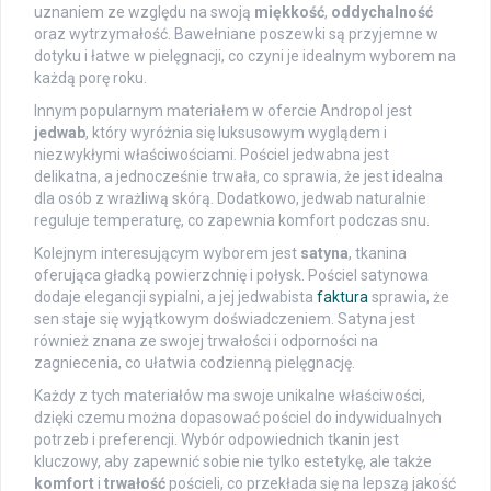
uznaniem ze względu na swoją
miękkość
,
oddychalność
oraz wytrzymałość. Bawełniane poszewki są przyjemne w
dotyku i łatwe w pielęgnacji, co czyni je idealnym wyborem na
każdą porę roku.
Innym popularnym materiałem w ofercie Andropol jest
jedwab
, który wyróżnia się luksusowym wyglądem i
niezwykłymi właściwościami. Pościel jedwabna jest
delikatna, a jednocześnie trwała, co sprawia, że jest idealna
dla osób z wrażliwą skórą. Dodatkowo, jedwab naturalnie
reguluje temperaturę, co zapewnia komfort podczas snu.
Kolejnym interesującym wyborem jest
satyna
, tkanina
oferująca gładką powierzchnię i połysk. Pościel satynowa
dodaje elegancji sypialni, a jej jedwabista
faktura
sprawia, że
sen staje się wyjątkowym doświadczeniem. Satyna jest
również znana ze swojej trwałości i odporności na
zagniecenia, co ułatwia codzienną pielęgnację.
Każdy z tych materiałów ma swoje unikalne właściwości,
dzięki czemu można dopasować pościel do indywidualnych
potrzeb i preferencji. Wybór odpowiednich tkanin jest
kluczowy, aby zapewnić sobie nie tylko estetykę, ale także
komfort
i
trwałość
pościeli, co przekłada się na lepszą jakość