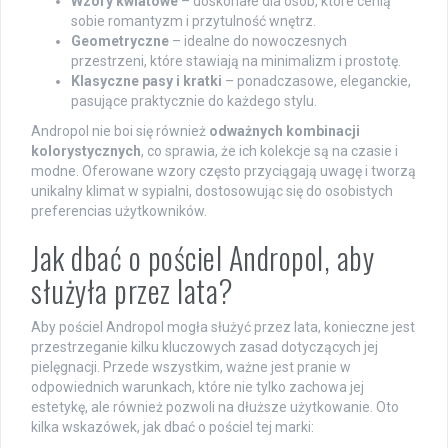
Wzory kwiatowe
– doskonałe dla osób, które cenią
sobie romantyzm i przytulność wnętrz.
Geometryczne
– idealne do nowoczesnych
przestrzeni, które stawiają na minimalizm i prostotę.
Klasyczne pasy i kratki
– ponadczasowe, eleganckie,
pasujące praktycznie do każdego stylu.
Andropol nie boi się również
odważnych kombinacji
kolorystycznych
, co sprawia, że ich kolekcje są na czasie i
modne. Oferowane wzory często przyciągają uwagę i tworzą
unikalny klimat w sypialni, dostosowując się do osobistych
preferencias użytkowników.
Jak dbać o pościel Andropol, aby
służyła przez lata?
Aby pościel Andropol mogła służyć przez lata, konieczne jest
przestrzeganie kilku kluczowych zasad dotyczących jej
pielęgnacji. Przede wszystkim, ważne jest pranie w
odpowiednich warunkach, które nie tylko zachowa jej
estetykę, ale również pozwoli na dłuższe użytkowanie. Oto
kilka wskazówek, jak dbać o pościel tej marki: