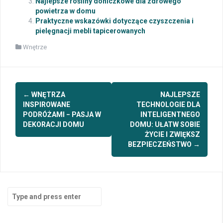
Najlepsze rośliny doniczkowe dla zdrowego
powietrza w domu
Praktyczne wskazówki dotyczące czyszczenia i
pielęgnacji mebli tapicerowanych
Wnętrze
Post
←
WNĘTRZA
NAJLEPSZE
navigation
INSPIROWANE
TECHNOLOGIE DLA
PODRÓŻAMI − PASJA W
INTELIGENTNEGO
DEKORACJI DOMU
DOMU: UŁATW SOBIE
ŻYCIE I ZWIĘKSZ
BEZPIECZEŃSTWO
→
Search
for: