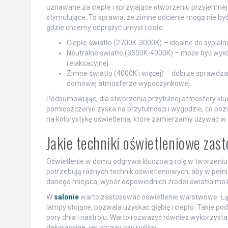
uznawane za ciepłe i sprzyjające stworzeniu przyjemnej
stymulujące. To sprawia, że zimne odcienie mogą nie 
gdzie chcemy odprężyć umysł i ciało.
Ciepłe światło (2700K-3000K) – idealne do sypialni 
Neutralne światło (3500K-4000K) – może być wykor
relaksacyjnej.
Zimne światło (4000K i więcej) – dobrze sprawdza 
domowej atmosferze wypoczynkowej.
Podsumowując, dla stworzenia przytulnej atmosfery klucz
pomieszczenie zyska na przytulności i wygodzie, co pozw
na kolorystykę oświetlenia, które zamierzamy używać 
Jakie techniki oświetleniowe za
Oświetlenie w domu odgrywa kluczową rolę w tworzeniu
potrzebują różnych technik oświetleniowych, aby w pełn
danego miejsca, wybór odpowiednich źródeł światła moż
W
salonie
warto zastosować oświetlenie warstwowe. Łącze
lampy stojące, pozwala uzyskać głębię i ciepło. Takie p
pory dnia i nastroju. Warto rozważyć również wykorzysta
dekoracyjne, jak obrazy czy rośliny.