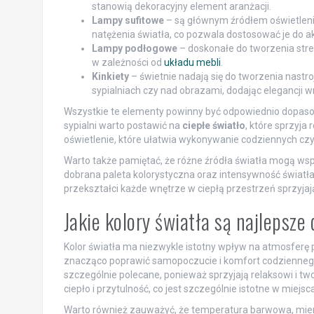
stanowią dekoracyjny element aranżacji.
Lampy sufitowe
– są głównym źródłem oświetleni
natężenia światła, co pozwala dostosować je do a
Lampy podłogowe
– doskonałe do tworzenia stref
w zależności od
układu mebli
.
Kinkiety
– świetnie nadają się do tworzenia nastr
sypialniach czy nad obrazami, dodając elegancji w
Wszystkie te elementy powinny być odpowiednio dopaso
sypialni warto postawić na
ciepłe światło
, które sprzyja
oświetlenie, które ułatwia wykonywanie codziennych czy
Warto także pamiętać, że różne źródła światła mogą wsp
dobrana paleta kolorystyczna oraz intensywność światł
przekształci każde wnętrze w ciepłą przestrzeń sprzyjaj
Jakie kolory światła są najlepsze
Kolor światła ma niezwykle istotny wpływ na atmosfer
znacząco poprawić samopoczucie i komfort codziennego ży
szczególnie polecane, ponieważ sprzyjają relaksowi i t
ciepło i przytulność, co jest szczególnie istotne w mie
Warto również zauważyć, że temperatura barwowa, mier