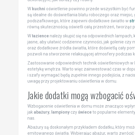
W
kuchni
oświetlenie powinno przede wszystkim być funk
są idealne do doświetlania blatu roboczego oraz miejsc,
podszafkowego, które zapewni dodatkowe światło w
str
równą skutecznością oświetli całą przestrzeń, tworząc 
W
łazience
należy skupić się na odpowiednich lampach, 
jasne, aby ułatwić codzienne czynności, jak golenie czy 
oraz dodatkowe źródła światła, które doświetlą cały pom
pozwoli na stworzenie relaksującej atmosfery podczas ką
Zastosowanie odpowiednich technik oświetleniowych w
estetykę wnętrza. Warto więc zainwestować czas w dopaso
i szafy wymagać będą zupełnie innego podejścia, z naci
uwagę przy projektowaniu oświetlenia w domu.
Jakie dodatki mogą wzbogacić oś
Wzbogacenie oświetlenia w domu może znacząco wpłynąć
jak
abażury
,
lampiony
czy
świece
to popularne elementy
nas.
Abażury są doskonałym przykładem dodatku, który może n
emitowanego światła. Wybierając abażur, warto zwrócić 