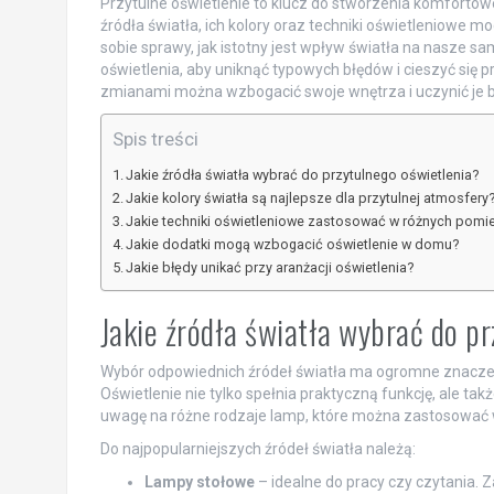
Przytulne oświetlenie to klucz do stworzenia komforto
źródła światła, ich kolory oraz techniki oświetleniowe m
sobie sprawy, jak istotny jest wpływ światła na nasze sa
oświetlenia, aby uniknąć typowych błędów i cieszyć się
zmianami można wzbogacić swoje wnętrza i uczynić je ba
Spis treści
Jakie źródła światła wybrać do przytulnego oświetlenia?
Jakie kolory światła są najlepsze dla przytulnej atmosfery
Jakie techniki oświetleniowe zastosować w różnych pomi
Jakie dodatki mogą wzbogacić oświetlenie w domu?
Jakie błędy unikać przy aranżacji oświetlenia?
Jakie źródła światła wybrać do p
Wybór odpowiednich źródeł światła ma ogromne znacze
Oświetlenie nie tylko spełnia praktyczną funkcję, ale ta
uwagę na różne rodzaje lamp, które można zastosować 
Do najpopularniejszych źródeł światła należą:
Lampy stołowe
– idealne do pracy czy czytania. 