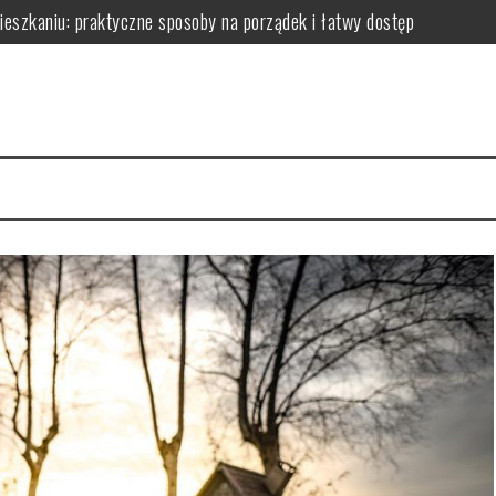
zkaniu: praktyczne sposoby na porządek i łatwy dostęp
niu: praktyczne sposoby na wykorzystanie ścian bez efektu zagrac
m: jak wybrać i zamontować funkcjonalną przegrodę ze szkła hartow
edy dodają przestrzeni, a kiedy mogą przeszkadzać?
erce – praktyczne porady wyboru, montażu i aranżacji przestrzeni
izyty mają kluczowe znaczenie dla zdrowia jamy ustnej