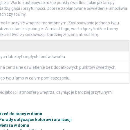
rza. Warto zastosować różne punkty świetlne, takie jak lampy
dadzą głębi i przytulności. Dobrze zaplanowane oświetlenie umożliwia
ch czy rośliny.
óry może uczynić wnętrze monotonnym. Zastosowanie jednego typu
rzeni stanie się ubogie. Zamiast tego, warto łączyć różne formy
ekcie stworzy ciekawszą i bardziej złożoną atmosferę.
ych lub zbyt ciepłych tonów światła.
 na centralne oświetlenie bez dodatkowych punktów świetlnych.
go typu lamp w całym pomieszczeniu.
 jakość i atmosferę wnętrza, czyniąc je bardziej przytulnym i
trzeń do pracy w domu
Porady dotyczące kolorów i aranżacji
wietrza w domu