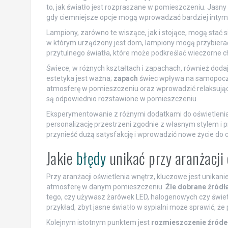
to, jak światło jest rozpraszane w pomieszczeniu. Jasny
gdy ciemniejsze opcje mogą wprowadzać bardziej intymn
Lampiony, zarówno te wiszące, jak i stojące, mogą stać 
w którym urządzony jest dom, lampiony mogą przybierać 
przytulnego światła, które może podkreślać wieczorne ch
Świece, w różnych kształtach i zapachach, również dodaj
estetyka jest ważna;
zapach
świec wpływa na samopocz
atmosferę w pomieszczeniu oraz wprowadzić relaksujący 
są odpowiednio rozstawione w pomieszczeniu.
Eksperymentowanie z różnymi dodatkami do oświetlenia p
personalizację przestrzeni zgodnie z własnym stylem i
przynieść dużą satysfakcję i wprowadzić nowe życie do
Jakie
błędy
unikać przy aranżacji
Przy aranżacji oświetlenia wnętrz, kluczowe jest unika
atmosferę w danym pomieszczeniu.
Źle dobrane źródła
tego, czy używasz żarówek LED, halogenowych czy świetl
przykład, zbyt jasne światło w sypialni może sprawić, ż
Kolejnym istotnym punktem jest
rozmieszczenie źródeł