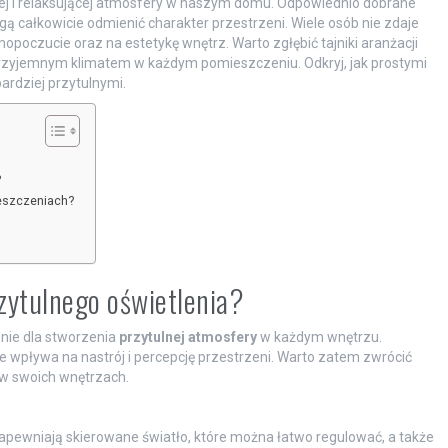
wej i relaksującej atmosfery w naszym domu. Odpowiednio dobrane
ogą całkowicie odmienić charakter przestrzeni. Wiele osób nie zdaje
mopoczucie oraz na estetykę wnętrz. Warto zgłębić tajniki aranżacji
 przyjemnym klimatem w każdym pomieszczeniu. Odkryj, jak prostymi
rdziej przytulnymi.
?
eszczeniach?
rzytulnego oświetlenia?
nie dla stworzenia
przytulnej atmosfery
w każdym wnętrzu.
kże wpływa na nastrój i percepcję przestrzeni. Warto zatem zwrócić
w swoich wnętrzach.
Zapewniają skierowane światło, które można łatwo regulować, a także