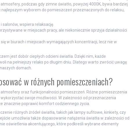
 atmosfery, podczas gdy zimne światło, powyżej 4000K, bywa bardziej
być najlepszym wyborem do pomieszczeń przeznaczonych do relaksu,
i salonów, wspiera relaksację.
zystywane w miejscach pracy, ale niekoniecznie sprzyja działalności
się w biurach i miejscach wymagających koncentracji, lecz nie w
em jest dobór ciepłych odcieni światła. Dzięki nim, każde
oli na pełniejszy relaks po długim dniu. Dlatego warto zwrócić uwagę
w naszych domach.
stosować w różnych pomieszczeniach?
 atmosfery oraz funkcjonalności pomieszczeń. Różne pomieszczenia
i wykorzystać swoje możliwości. W zależności od przeznaczenia
e znacznie poprawić komfort codziennego życia.
nie różnych źródeł światła, takich jak lampy sufitowe, kinkiety, czy
odejście umożliwia także dopasowanie natężenia światła w zależności od
nie oświetlenia akcentującego, które podkreśli wybrane elementy