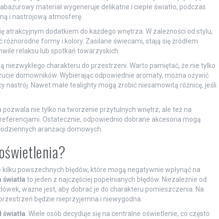
 abażurowy materiał wygeneruje delikatne i ciepłe światło, podczas
ą i nastrojową atmosferę.
się atrakcyjnym dodatkiem do każdego wnętrza. W zależności od stylu,
różnorodne formy i kolory. Zasilane świecami, stają się źródłem
wile relaksu lub spotkań towarzyskich.
ą niezwykłego charakteru do przestrzeni. Warto pamiętać, że nie tylko
ucie domowników. Wybierając odpowiednie aromaty, można ożywić
nastrój. Nawet małe tealighty mogą zrobić niesamowitą różnicę, jeśli
ozwala nie tylko na tworzenie przytulnych wnętrz, ale też na
 preferencjami. Ostatecznie, odpowiednio dobrane akcesoria mogą
 codziennych aranżacji domowych.
 oświetlenia?
nie kilku powszechnych błędów, które mogą negatywnie wpłynąć na
 światła
to jeden z najczęściej popełnianych błędów. Niezależnie od
ówek, ważne jest, aby dobrać je do charakteru pomieszczenia. Na
e przestrzeń będzie nieprzyjemna i niewygodna.
 światła
. Wiele osób decyduje się na centralne oświetlenie, co często