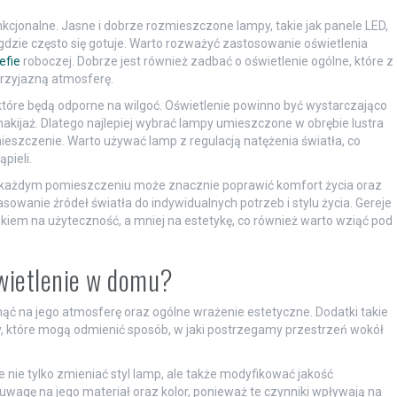
cjonalne. Jasne i dobrze rozmieszczone lampy, takie jak panele LED,
 gdzie często się gotuje. Warto rozważyć zastosowanie oświetlenia
efie
roboczej. Dobrze jest również zadbać o oświetlenie ogólne, które z
przyjazną atmosferę.
które będą odporne na wilgoć. Oświetlenie powinno być wystarczająco
makijaż. Dlatego najlepiej wybrać lampy umieszczone w obrębie lustra
ieszczenie. Warto używać lamp z regulacją natężenia światła, co
pieli.
 każdym pomieszczeniu może znacznie poprawić komfort życia oraz
wanie źródeł światła do indywidualnych potrzeb i stylu życia. Gereje
skiem na użyteczność, a mniej na estetykę, co również warto wziąć pod
wietlenie w domu?
 na jego atmosferę oraz ogólne wrażenie estetyczne. Dodatki takie
, które mogą odmienić sposób, w jaki postrzegamy przestrzeń wokół
ie tylko zmieniać styl lamp, ale także modyfikować jakość
uwagę na jego materiał oraz kolor, ponieważ te czynniki wpływają na