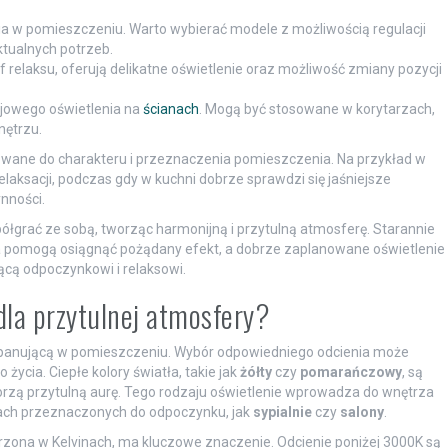
a w pomieszczeniu. Warto wybierać modele z możliwością regulacji
ktualnych potrzeb.
 relaksu, oferują delikatne oświetlenie oraz możliwość zmiany pozycji
ojowego oświetlenia na
ścianach
. Mogą być stosowane w korytarzach,
nętrzu.
wane do charakteru i przeznaczenia pomieszczenia. Na przykład w
 relaksacji, podczas gdy w kuchni dobrze sprawdzi się jaśniejsze
nności.
ółgrać ze sobą, tworząc harmonijną i przytulną atmosferę. Starannie
a pomogą osiągnąć pożądany efekt, a dobrze zaplanowane oświetlenie
ącą odpoczynkowi i relaksowi.
 dla przytulnej atmosfery?
ę panującą w pomieszczeniu. Wybór odpowiedniego odcienia może
cia. Ciepłe kolory światła, takie jak
żółty
czy
pomarańczowy
, są
worzą przytulną aurę. Tego rodzaju oświetlenie wprowadza do wnętrza
jscach przeznaczonych do odpoczynku, jak
sypialnie
czy
salony
.
zona w Kelvinach, ma kluczowe znaczenie. Odcienie poniżej 3000K są