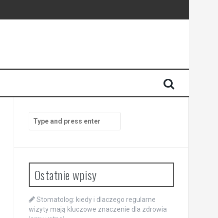
enia
anego
Search
for:
Ostatnie wpisy
Stomatolog: kiedy i dlaczego regularne
wizyty mają kluczowe znaczenie dla zdrowia