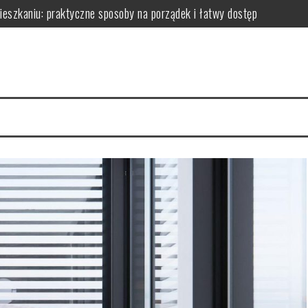
zkaniu: praktyczne sposoby na porządek i łatwy dostęp
niu: praktyczne sposoby na wykorzystanie ścian bez efektu zagrac
m: jak wybrać i zamontować funkcjonalną przegrodę ze szkła hartow
edy dodają przestrzeni, a kiedy mogą przeszkadzać?
erce – praktyczne porady wyboru, montażu i aranżacji przestrzeni
izyty mają kluczowe znaczenie dla zdrowia jamy ustnej