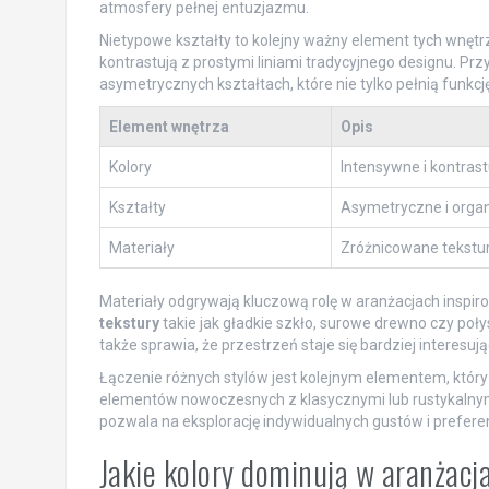
atmosfery pełnej entuzjazmu.
Nietypowe kształty to kolejny ważny element tych wnętrz
kontrastują z prostymi liniami tradycyjnego designu. Pr
asymetrycznych kształtach, które nie tylko pełnią funkcję
Element wnętrza
Opis
Kolory
Intensywne i kontrast
Kształty
Asymetryczne i orga
Materiały
Zróżnicowane tekstury
Materiały odgrywają kluczową rolę w aranżacjach inspir
tekstury
takie jak gładkie szkło, surowe drewno czy połys
także sprawia, że przestrzeń staje się bardziej interesuj
Łączenie różnych stylów jest kolejnym elementem, któr
elementów nowoczesnych z klasycznymi lub rustykalnymi 
pozwala na eksplorację indywidualnych gustów i preferen
Jakie kolory dominują w aranżacj