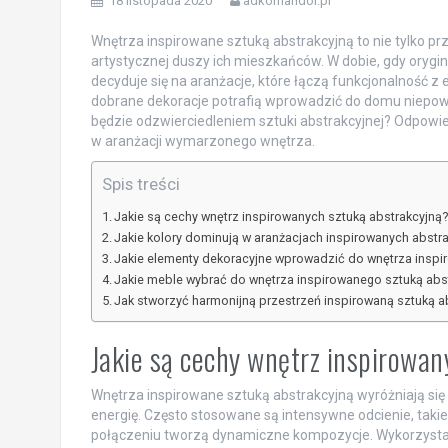
18 listopada 2020
adkomandor.pl
Wnętrza inspirowane sztuką abstrakcyjną to nie tylko pr
artystycznej duszy ich mieszkańców. W dobie, gdy orygin
decyduje się na aranżacje, które łączą funkcjonalność z
dobrane dekoracje potrafią wprowadzić do domu niepowt
będzie odzwierciedleniem sztuki abstrakcyjnej? Odpowied
w aranżacji wymarzonego wnętrza.
Spis treści
Jakie są cechy wnętrz inspirowanych sztuką abstrakcyjną
Jakie kolory dominują w aranżacjach inspirowanych abstr
Jakie elementy dekoracyjne wprowadzić do wnętrza inspi
Jakie meble wybrać do wnętrza inspirowanego sztuką abs
Jak stworzyć harmonijną przestrzeń inspirowaną sztuką a
Jakie są cechy wnętrz inspirowan
Wnętrza inspirowane sztuką abstrakcyjną wyróżniają się
energię. Często stosowane są intensywne odcienie, takie 
połączeniu tworzą dynamiczne kompozycje. Wykorzystan