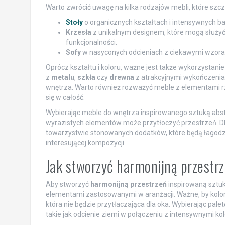
Warto zwrócić uwagę na kilka rodzajów mebli, które szcze
Stoły
o organicznych kształtach i intensywnych bar
Krzesła
z unikalnym designem, które mogą służyć 
funkcjonalności.
Sofy
w nasyconych odcieniach z ciekawymi wzorami,
Oprócz kształtu i koloru, ważne jest także wykorzystani
z
metalu
,
szkła
czy
drewna
z atrakcyjnymi wykończenia
wnętrza. Warto również rozważyć meble z elementami rze
się w całość.
Wybierając meble do wnętrza inspirowanego sztuką abst
wyrazistych elementów może przytłoczyć przestrzeń. D
towarzystwie stonowanych dodatków, które będą łagodzić 
interesującej kompozycji.
Jak stworzyć harmonijną przestr
Aby stworzyć
harmonijną przestrzeń
inspirowaną sztuk
elementami zastosowanymi w aranżacji. Ważne, by kolory,
która nie będzie przytłaczająca dla oka. Wybierając pale
takie jak odcienie ziemi w połączeniu z intensywnymi kol