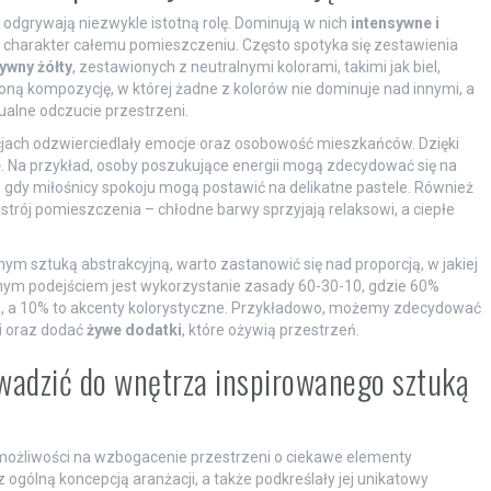
 odgrywają niezwykle istotną rolę. Dominują w nich
intensywne i
ją charakter całemu pomieszczeniu. Często spotyka się zestawienia
ywny żółty
, zestawionych z neutralnymi kolorami, takimi jak biel,
ną kompozycję, w której żadne z kolorów nie dominuje nad innymi, a
ualne odczucie przestrzeni.
cjach odzwierciedlały emocje oraz osobowość mieszkańców. Dzięki
e
. Na przykład, osoby poszukujące energii mogą zdecydować się na
dy miłośnicy spokoju mogą postawić na delikatne pastele. Również
rój pomieszczenia – chłodne barwy sprzyjają relaksowi, a ciepłe
m sztuką abstrakcyjną, warto zastanowić się nad proporcją, w jakiej
ym podejściem jest wykorzystanie zasady 60-30-10, gdzie 60%
ce, a 10% to akcenty kolorystyczne. Przykładowo, możemy zdecydować
i
oraz dodać
żywe dodatki
, które ożywią przestrzeń.
wadzić do wnętrza inspirowanego sztuką
 możliwości na wzbogacenie przestrzeni o ciekawe elementy
 ogólną koncepcją aranżacji, a także podkreślały jej unikatowy