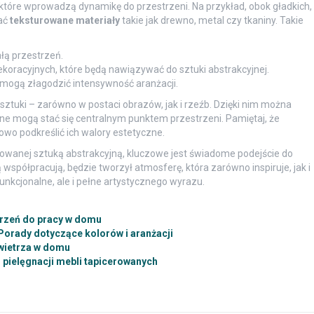
óre wprowadzą dynamikę do przestrzeni. Na przykład, obok gładkich,
ać
teksturowane materiały
takie jak drewno, metal czy tkaniny. Takie
ałą przestrzeń.
oracyjnych, które będą nawiązywać do sztuki abstrakcyjnej.
e mogą złagodzić intensywność aranżacji.
tuki – zarówno w postaci obrazów, jak i rzeźb. Dzięki nim można
jne mogą stać się centralnym punktem przestrzeni. Pamiętaj, że
wo podkreślić ich walory estetyczne.
rowanej sztuką abstrakcyjną, kluczowe jest świadome podejście do
współpracują, będzie tworzył atmosferę, która zarówno inspiruje, jak i
unkcjonalne, ale i pełne artystycznego wyrazu.
trzeń do pracy w domu
Porady dotyczące kolorów i aranżacji
wietrza w domu
pielęgnacji mebli tapicerowanych