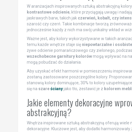
W aranżacjach inspirowanych sztuką abstrakcyjną kolory
kontrastowe odcienie
, które przyciągają uwagę i nada
jaskrawych barw, takich jak
czerwień, kobalt, czy intens
szarość czy czerń. Takie kombinacje tworzą zrównoważo
jednocześnie każdy z nich ma swój unikalny wkład w wiz
Ważne jest, aby kolory wykorzystywane w takich aranża
temu każde wnętrze staje się
niepowtarzalne i osobist
żywe odcienie pomarańczowego czy zielonego, podczas g
wszechobecne garnitury kolorów
mogą wpływać na nast
mogą pobudzać do działania.
Aby uzyskać efekt harmonii w pomieszczeniu inspirowany
zostaną zastosowane poszczególne kolory. Proponowan
stanowią kolory dominujące, 30% to kolory uzupełniają
się na
szare
ściany
jako tło, zestawić je z
kolorem mebl
Jakie elementy dekoracyjne wpro
abstrakcyjną?
Wnętrza inspirowane sztuką abstrakcyjną oferują wiele
dekoracyjne. Kluczowe jest, aby dodatki harmonizowały z