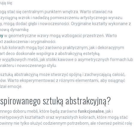
ją się:
gą stać się centralnym punktem wnętrza. Warto stawiać na
przyciągną wzrok i nadadzą pomieszczeniu artystycznego wyrazu.
y, mogą dodać głębi i nowoczesności. Oryginalne kształty wykonane z
 nową dynamikę.
ny
w geometryczne wzory mogą wzbogacić przestrzeń. Warto
t zaskoczenia i oryginalności.
h lub kolorach mogą być zarówno praktycznym, jak i dekoracyjnym
 art deco doskonale współgra z abstrakcyjną estetyką.
wyjątkowych mebli, jak stoliki kawowe o asymetrycznych formach lub
akteru i nowoczesnego stylu.
sztuką abstrakcyjną może stworzyć spójną i zachwycającą całość,
ńców. Warto eksperymentować z różnymi elementami, aby osiągnąć
dzał emocje.
nspirowanego sztuką abstrakcyjną?
nnego doboru mebli, które będą zarówno
funkcjonalne
, jak i
nietypowych kształtach oraz wyrazistych kolorach, które mogą stać
winny nie tylko służyć codziennym potrzebom, ale również pełnić rolę