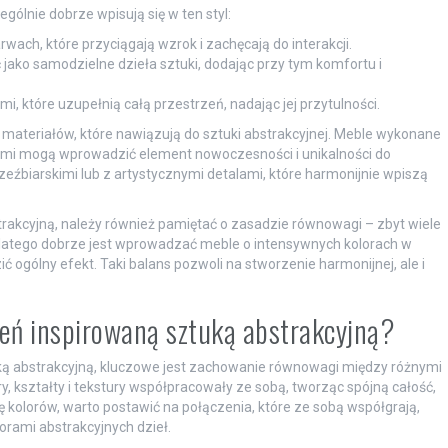
gólnie dobrze wpisują się w ten styl:
wach, które przyciągają wzrok i zachęcają do interakcji.
jako samodzielne dzieła sztuki, dodając przy tym komfortu i
 które uzupełnią całą przestrzeń, nadając jej przytulności.
e materiałów, które nawiązują do sztuki abstrakcyjnej. Meble wykonane
mi mogą wprowadzić element nowoczesności i unikalności do
źbiarskimi lub z artystycznymi detalami, które harmonijnie wpiszą
rakcyjną, należy również pamiętać o zasadzie równowagi – zbyt wiele
latego dobrze jest wprowadzać meble o intensywnych kolorach w
ogólny efekt. Taki balans pozwoli na stworzenie harmonijnej, ale i
zeń inspirowaną sztuką abstrakcyjną?
ą abstrakcyjną, kluczowe jest zachowanie równowagi między różnymi
 kształty i tekstury współpracowały ze sobą, tworząc spójną całość,
tę kolorów, warto postawić na połączenia, które ze sobą współgrają,
orami abstrakcyjnych dzieł.