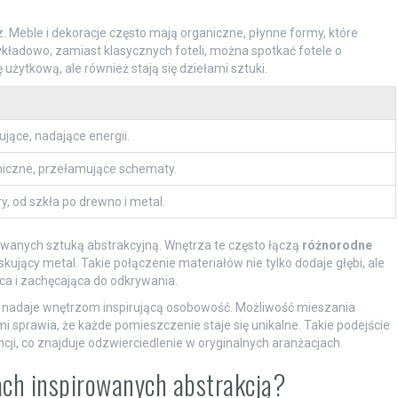
. Meble i dekoracje często mają organiczne, płynne formy, które
zykładowo, zamiast klasycznych foteli, można spotkać fotele o
 użytkową, ale również stają się dziełami sztuki.
ujące, nadające energii.
niczne, przełamujące schematy.
, od szkła po drewno i metal.
owanych sztuką abstrakcyjną. Wnętrza te często łączą
różnorodne
kujący metal. Takie połączenie materiałów nie tylko dodaje głębi, ale
ąca i zachęcająca do odkrywania.
y nadaje wnętrzom inspirującą osobowość. Możliwość mieszania
sprawia, że każde pomieszczenie staje się unikalne. Takie podejście
cji, co znajduje odzwierciedlenie w oryginalnych aranżacjach.
ach inspirowanych abstrakcją?