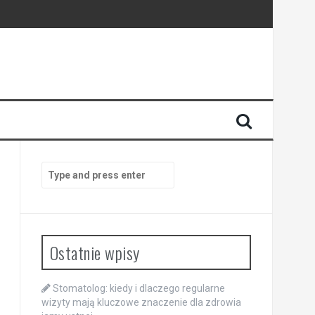
enia
anego
Search
for:
Ostatnie wpisy
Stomatolog: kiedy i dlaczego regularne
wizyty mają kluczowe znaczenie dla zdrowia