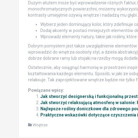
Dużym atutem może być wprowadzenie różnych faktur, kt
monochromatycznych powierzchni, możemy wykorzyst
kontrasty umiejętnie ożywią wnętrze i nadadzą mu głębi.
Wybierz jeden dominujący kolor, który zdefiniuje c
Dodaj akcenty w postaci mniejszych elementów dek
Wprowadź elementy natury, takie jak rośliny, któr
Dobrym pomysłem jest także uwzględnienie elementów sz
wprowadzić do wnętrza osobisty styl, a dzieła abstrakcy
dobrze dobrane ramy lub stojaki na rzeźby mogą dodatko
Ostatecznie, aby osiągnąć harmonię w przestrzeni inspi
kształtowania każdego elementu. Sposób, w jaki ze sobą 
relaksuje. Tak zaprojektowane wnętrze będzie nie tylko f
Powiązane wpisy:
Jak stworzyć designerską i funkcjonalną przes
Jak stworzyć relaksującą atmosferę w salonie: 
Najlepsze rośliny doniczkowe dla zdrowego po
Praktyczne wskazówki dotyczące czyszczenia i 
Wnętrze