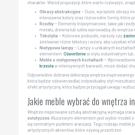
charakter. Wśród propozycji, które warto rozważyć, znajdu
Obrazy abstrakcyjne
– Duże, wyraziste obrazy mo
intensywne kolory oraz różnorodne formy, które 
Rzeźby
– Elementy trójwymiarowe, takie jak rzeźb
metalu, drewna lub szkła wprowadzą do wnętrza
Tekstylia
– Kolorowe poduszki, narzuty czy
zasło
zestawiać różne tekstury i wzory, aby uzyskać efek
Nietypowe lampy
– Lampy o unikalnych kształtac
elementem.
Oświetlenie
w stylu industrialnym lub
Meble o nietypowych kształtach
– Wprowadzenie 
krzesła
w intensywnych barwach, może dodać char
Odpowiednio dobrana dekoracja wnętrza inspirowanego 
która będzie odzwierciedlać indywidualny styl mieszka
efekt artystyczny, który będzie przyciągał uwagę i wzbu
Jakie meble wybrać do wnętrza i
Wnętrze inspirowane sztuką abstrakcyjną wymaga stara
estetyczne
. Kluczowym elementem jest wybór modeli o 
się centralnym punktem aranżacji. Tego rodzaju meble po
artystycznych akcentów, które ożywią przestrzeń.