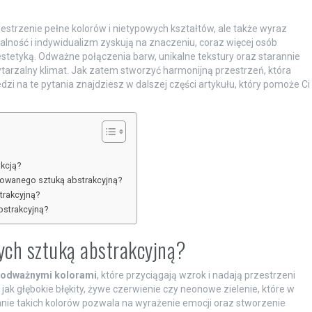
zestrzenie pełne kolorów i nietypowych kształtów, ale także wyraz
alność i indywidualizm zyskują na znaczeniu, coraz więcej osób
 estetyką. Odważne połączenia barw, unikalne tekstury oraz starannie
arzalny klimat. Jak zatem stworzyć harmonijną przestrzeń, która
zi na te pytania znajdziesz w dalszej części artykułu, który pomoże Ci
?
akcją?
rowanego sztuką abstrakcyjną?
trakcyjną?
bstrakcyjną?
ych sztuką abstrakcyjną?
odważnymi kolorami
, które przyciągają wzrok i nadają przestrzeni
jak głębokie błękity, żywe czerwienie czy neonowe zielenie, które w
ie takich kolorów pozwala na wyrażenie emocji oraz stworzenie