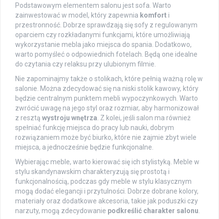
Podstawowym elementem salonu jest sofa. Warto
zainwestować w model, który zapewnia
komfort
i
przestronność. Dobrze sprawdzają się sofy z regulowanym
oparciem czy rozkładanymi funkcjami, które umożliwiają
wykorzystanie mebla jako miejsca do spania. Dodatkowo,
warto pomyśleć o odpowiednich fotelach. Będą one idealne
do czytania czy relaksu przy ulubionym filmie.
Nie zapominajmy także o stolikach, które pełnią ważną rolę w
salonie. Można zdecydować się na niski stolik kawowy, który
będzie centralnym punktem mebli wypoczynkowych. Warto
zwrócić uwagę na jego styl oraz rozmiar, aby harmonizował
z resztą
wystroju wnętrza
. Z kolei, jeśli salon ma również
spełniać funkcję miejsca do pracy lub nauki, dobrym
rozwiązaniem może być biurko, które nie zajmie zbyt wiele
miejsca, a jednocześnie będzie funkcjonalne.
Wybierając meble, warto kierować się ich stylistyką. Meble w
stylu skandynawskim charakteryzują się prostotą i
funkcjonalnością, podczas gdy meble w stylu klasycznym
mogą dodać elegancji i przytulności. Dobrze dobrane kolory,
materiały oraz dodatkowe akcesoria, takie jak poduszki czy
narzuty, mogą zdecydowanie
podkreślić charakter salonu
.