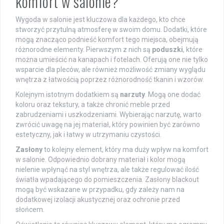
komfort w salonie?
Wygoda w salonie jest kluczowa dla każdego, kto chce
stworzyć przytulną atmosferę w swoim domu. Dodatki, które
mogą znacząco podnieść komfort tego miejsca, obejmują
różnorodne elementy. Pierwszym z nich są
poduszki
, które
można umieścić na kanapach i fotelach. Oferują one nie tylko
wsparcie dla pleców, ale również możliwość zmiany wyglądu
wnętrza z łatwością poprzez różnorodność tkanin i wzorów.
Kolejnym istotnym dodatkiem są
narzuty
. Mogą one dodać
koloru oraz tekstury, a także chronić meble przed
zabrudzeniami i uszkodzeniami. Wybierając narzutę, warto
zwrócić uwagę na jej materiał, który powinien być zarówno
estetyczny, jak i łatwy w utrzymaniu czystości.
Zasłony
to kolejny element, który ma duży wpływ na komfort
w salonie. Odpowiednio dobrany materiał i kolor mogą
nielenie wpłynąć na styl wnętrza, ale także regulować ilość
światła wpadającego do pomieszczenia. Zasłony blackout
mogą być wskazane w przypadku, gdy zależy nam na
dodatkowej izolacji akustycznej oraz ochronie przed
słońcem.