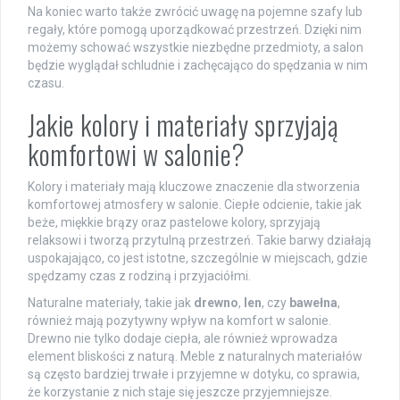
Na koniec warto także zwrócić uwagę na pojemne szafy lub
regały, które pomogą uporządkować przestrzeń. Dzięki nim
możemy schować wszystkie niezbędne przedmioty, a salon
będzie wyglądał schludnie i zachęcająco do spędzania w nim
czasu.
Jakie kolory i materiały sprzyjają
komfortowi w salonie?
Kolory i materiały mają kluczowe znaczenie dla stworzenia
komfortowej atmosfery w salonie. Ciepłe odcienie, takie jak
beże, miękkie brązy oraz pastelowe kolory, sprzyjają
relaksowi i tworzą przytulną przestrzeń. Takie barwy działają
uspokajająco, co jest istotne, szczególnie w miejscach, gdzie
spędzamy czas z rodziną i przyjaciółmi.
Naturalne materiały, takie jak
drewno
,
len
, czy
bawełna
,
również mają pozytywny wpływ na komfort w salonie.
Drewno nie tylko dodaje ciepła, ale również wprowadza
element bliskości z naturą. Meble z naturalnych materiałów
są często bardziej trwałe i przyjemne w dotyku, co sprawia,
że korzystanie z nich staje się jeszcze przyjemniejsze.