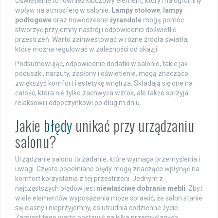
Oświetlenie to również kluczowy element, który ma ogromny
wpływ na atmosferę w salonie.
Lampy stołowe
,
lampy
podłogowe
oraz nowoczesne
żyrandole
mogą pomóc
stworzyć przyjemny nastrój i odpowiednio doświetlić
przestrzeń. Warto zainwestować w różne źródła światła,
które można regulować w zależności od okazji.
Podsumowując, odpowiednie dodatki w salonie, takie jak
poduszki, narzuty, zasłony i oświetlenie, mogą znacząco
zwiększyć komfort i estetykę wnętrza. Składają się one na
całość, która nie tylko zachwyca wzrok, ale także sprzyja
relaksowi i odpoczynkowi po długim dniu.
Jakie
błędy
unikać przy urządzaniu
salonu?
Urządzanie salonu to zadanie, które wymaga przemyślenia i
uwagi. Często popełniane błędy mogą znacząco wpłynąć na
komfort korzystania z tej przestrzeni. Jednym z
najczęstszych błędów jest
niewłaściwe dobranie mebli
. Zbyt
wiele elementów wyposażenia może sprawić, że salon stanie
się ciasny i nieprzyjemny, co utrudnia codzienne życie.
Zamiast tego warto postawić na kilka przemyślanych,