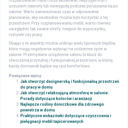
rozplanowanie mebli może skutkować nieprzyjemnym
uczuciem ciasnoty lub niewygodą podczas poruszania się po
salonie. Warto zainwestować czas w odpowiednie
planowanie, aby swobodnie można było korzystać z tej
przestrzeni. Przy rozplanowywaniu mebli, warto również
uwzględnić tak zwane strefy: miejsce do wypoczynku,
rozrywki czy pracy.
Dbając o te aspekty, można uniknąć wielu typowych błędów,
które mogą negatywnie wpłynąć na codzienne życie w
salonie. Przemyślane urządzenie salonu to klucz do
stworzenia przytulnej i funkcjonalnej przestrzeni, w której
każdy domownik będzie się czuł komfortowo.
Powiązane wpisy:
Jak stworzyć designerską i funkcjonalną przestrzeń
do pracy w domu
Jak stworzyć relaksującą atmosferę w salonie:
Porady dotyczące kolorów i aranżacji
Najlepsze rośliny doniczkowe dla zdrowego
powietrza w domu
Praktyczne wskazówki dotyczące czyszczenia i
pielęgnacji mebli tapicerowanych