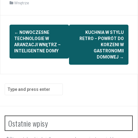
Wnętrze
Post
←
NOWOCZESNE
KUCHNIA W STYLU
navigation
TECHNOLOGIE W
RETRO − POWRÓT DO
ARANŻACJI WNĘTRZ –
KORZENI W
INTELIGENTNE DOMY
GASTRONOMII
DOMOWEJ
→
Search
for:
Ostatnie wpisy