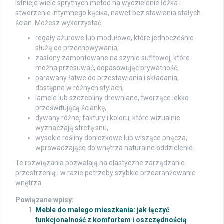
Istnieje wiele sprytnych metod na wydzielenie łóżka i
stworzenie intymnego kącika, nawet bez stawiania stałych
ścian. Możesz wykorzystać:
regały ażurowe lub modułowe, które jednocześnie
służą do przechowywania,
zasłony zamontowane na szynie sufitowej, które
można przesuwać, dopasowując prywatność,
parawany łatwe do przestawiania i składania,
dostępne w różnych stylach,
lamele lub szczebliny drewniane, tworzące lekko
prześwitującą ściankę,
dywany różnej faktury i koloru, które wizualnie
wyznaczają strefę snu,
wysokie rośliny doniczkowe lub wiszące pnącza,
wprowadzające do wnętrza naturalne oddzielenie.
Te rozwiązania pozwalają na elastyczne zarządzanie
przestrzenią i w razie potrzeby szybkie przearanżowanie
wnętrza.
Powiązane wpisy:
Meble do małego mieszkania: jak łączyć
funkcjonalność z komfortem i oszczędnością