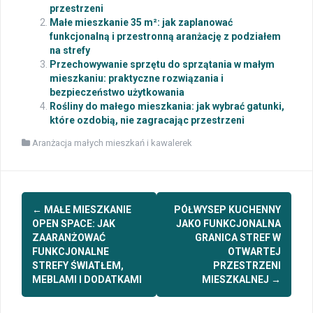
przestrzeni
Małe mieszkanie 35 m²: jak zaplanować
funkcjonalną i przestronną aranżację z podziałem
na strefy
Przechowywanie sprzętu do sprzątania w małym
mieszkaniu: praktyczne rozwiązania i
bezpieczeństwo użytkowania
Rośliny do małego mieszkania: jak wybrać gatunki,
które ozdobią, nie zagracając przestrzeni
Aranżacja małych mieszkań i kawalerek
Post
←
MAŁE MIESZKANIE
PÓŁWYSEP KUCHENNY
navigation
OPEN SPACE: JAK
JAKO FUNKCJONALNA
ZAARANŻOWAĆ
GRANICA STREF W
FUNKCJONALNE
OTWARTEJ
STREFY ŚWIATŁEM,
PRZESTRZENI
MEBLAMI I DODATKAMI
MIESZKALNEJ
→