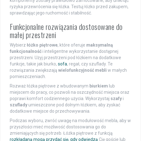
komponenty zostały prawidłowo zamocowane, aby uniknąć
ryzyka przewrócenia się łóżka. Testuj łóżko przed zakupem,
sprawdzając jego ruchomość i stabilność.
Funkcjonalne rozwiązania dostosowane do
małej przestrzeni
Wybierz
łóżko piętrowe
, które oferuje
maksymalną
funkcjonalność
i inteligentne wykorzystanie dostępnej
przestrzeni. Użyj przestrzeni pod łóżkiem na dodatkowe
funkcje, takie jak biurko,
sofa
, regał, czy szuflady. Te
rozwiązania zwiększają
wielofunkcyjność mebli
w małych
pomieszczeniach.
Rozważ łóżka piętrowe z wbudowanym
biurkiem
lub
miejscem do pracy, co pozwoli na oszczędność miejsca oraz
poprawi komfort codziennego użycia. Wykorzystaj
szafy
i
szuflady
umieszczone pod dolnym łóżkiem, aby zyskać
dodatkowe miejsce do przechowywania.
Podczas wyboru, zwróć uwagę na modułowość mebla, aby w
przyszłości mieć możliwość dostosowania go do
zmieniających się potrzeb. Łóżka piętrowe z funkcją
rozkładaną mogą przydać się, gdy odwiedzą
Cię goście lub