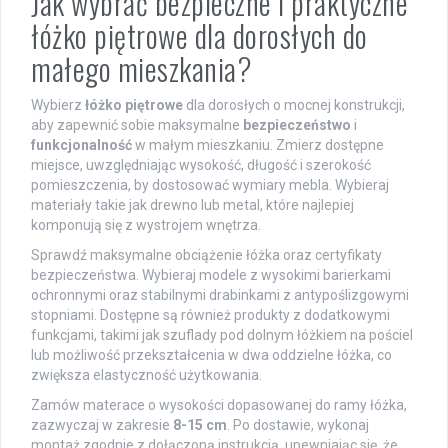
Jak wybrać bezpieczne i praktyczne
łóżko piętrowe dla dorosłych do
małego mieszkania?
Wybierz
łóżko piętrowe
dla dorosłych o mocnej konstrukcji,
aby zapewnić sobie maksymalne
bezpieczeństwo
i
funkcjonalność
w małym mieszkaniu. Zmierz dostępne
miejsce, uwzględniając wysokość, długość i szerokość
pomieszczenia, by dostosować wymiary mebla. Wybieraj
materiały takie jak drewno lub metal, które najlepiej
komponują się z wystrojem wnętrza.
Sprawdź maksymalne obciążenie łóżka oraz certyfikaty
bezpieczeństwa. Wybieraj modele z wysokimi barierkami
ochronnymi oraz stabilnymi drabinkami z antypoślizgowymi
stopniami. Dostępne są również produkty z dodatkowymi
funkcjami, takimi jak szuflady pod dolnym łóżkiem na pościel
lub możliwość przekształcenia w dwa oddzielne łóżka, co
zwiększa elastyczność użytkowania.
Zamów materace o wysokości dopasowanej do ramy łóżka,
zazwyczaj w zakresie
8-15 cm
. Po dostawie, wykonaj
montaż zgodnie z dołączoną instrukcją, upewniając się, że