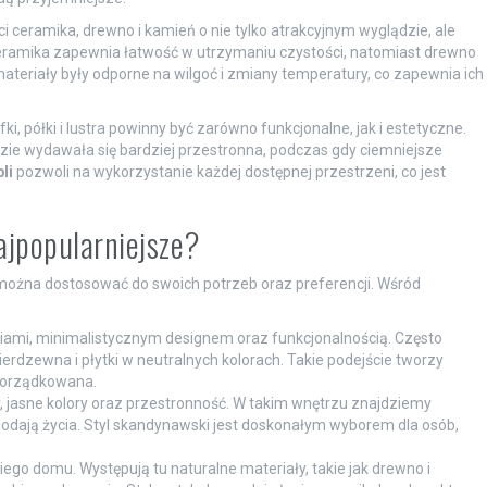
ci ceramika, drewno i kamień o nie tylko atrakcyjnym wyglądzie, ale
Ceramika zapewnia łatwość w utrzymaniu czystości, natomiast drewno
materiały były odporne na wilgoć i zmiany temperatury, co zapewnia ich
fki, półki i lustra powinny być zarówno funkcjonalne, jak i estetyczne.
zie wydawała się bardziej przestronna, podczas gdy ciemniejsze
li
pozwoli na wykorzystanie każdej dostępnej przestrzeni, co jest
najpopularniejsze?
re można dostosować do swoich potrzeb oraz preferencji. Wśród
iniami, minimalistycznym designem oraz funkcjonalnością. Często
 nierdzewna i płytki w neutralnych kolorach. Takie podejście tworzy
uporządkowana.
, jasne kolory oraz przestronność. W takim wnętrzu znajdziemy
e dodają życia. Styl skandynawski jest doskonałym wyborem dla osób,
kiego domu. Występują tu naturalne materiały, takie jak drewno i