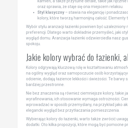
kamień, a także przytulne detale, takie jak ręcznie
oraz sprawia, że staje się ona miejscem relaksu.
Styl klasyczny
– stawia na elegancję i ponadczas
kolory, które tworzą harmonijną całość. Elementy t
Wybór stylu aranżacji łazienki powinien być uzależniony n
preferencji. Dlatego warto dokładnie przemyśleć, jaki sty
wygląd domu. Aranżacja łazienki odzwierciedla nasz gu
spokoju.
Jakie kolory wybrać do łazienki, 
Kolory odgrywają kluczową rolę w kształtowaniu atmos
na ogólny wygląd oraz samopoczucie osób korzystających 
odcienie, dodają łazience lekkości i świeżości. Te barwy
bardziej przestronne.
Nie bez znaczenia są również ciemniejsze kolory, takie j
wyrafinowania, ich stosowanie wymaga ostrożności. Cie
wprowadzać w sposób przemyślany, na przykład jako ak
elegancki wygląd bez przytłaczania pomieszczenia.
Wybierając kolory do łazienki, warto także zwrócić uwagę
dodatki. Oto kilka propozycji, które mogą być pomocne p