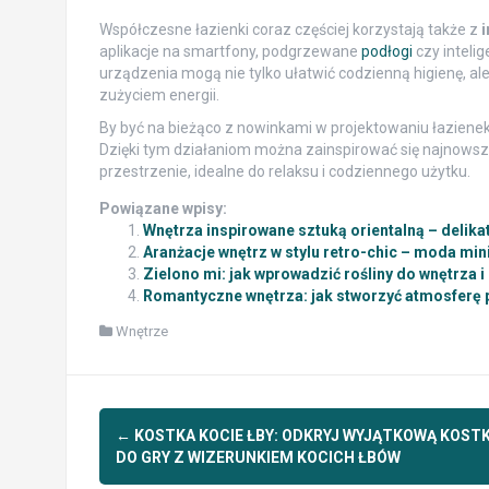
Współczesne łazienki coraz częściej korzystają także z
i
aplikacje na smartfony, podgrzewane
podłogi
czy inteli
urządzenia mogą nie tylko ułatwić codzienną higienę, a
zużyciem energii.
By być na bieżąco z nowinkami w projektowaniu łazienek, 
Dzięki tym działaniom można zainspirować się najnowsz
przestrzenie, idealne do relaksu i codziennego użytku.
Powiązane wpisy:
Wnętrza inspirowane sztuką orientalną – delika
Aranżacje wnętrz w stylu retro-chic – moda min
Zielono mi: jak wprowadzić rośliny do wnętrza i
Romantyczne wnętrza: jak stworzyć atmosferę pe
Wnętrze
Post
←
KOSTKA KOCIE ŁBY: ODKRYJ WYJĄTKOWĄ KOST
navigation
DO GRY Z WIZERUNKIEM KOCICH ŁBÓW