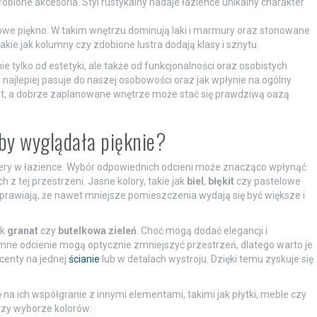
 robione akcesoria. Styl rustykalny nadaje łazience unikalny charakter
owe piękno. W takim wnętrzu dominują laki i marmury oraz stonowane
akie jak kolumny czy zdobione lustra dodają klasy i sznytu.
ie tylko od estetyki, ale także od funkcjonalności oraz osobistych
l najlepiej pasuje do naszej osobowości oraz jak wpłynie na ogólny
st, a dobrze zaplanowane wnętrze może stać się prawdziwą oazą
aby wyglądała pięknie?
fery w łazience. Wybór odpowiednich odcieni może znacząco wpłynąć
z tej przestrzeni. Jasne kolory, takie jak
biel
,
błękit
czy pastelowe
 sprawiają, że nawet mniejsze pomieszczenia wydają się być większe i
ak
granat
czy
butelkowa zieleń
. Choć mogą dodać elegancji i
mne odcienie mogą optycznie zmniejszyć przestrzeń, dlatego warto je
centy na jednej
ścianie
lub w detalach wystroju. Dzięki temu zyskuje się
 na ich współgranie z innymi elementami, takimi jak płytki, meble czy
rzy wyborze kolorów: