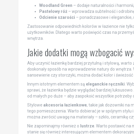
Woodland Green
– dodaje naturalności i harmoni
Pastelowy róż
– wprowadza subtelność i odrobinę 
Odcienie szarości
– ponadczasowe i eleganckie, 
Zastosowanie odpowiednich kolorów w łazience nie tylko 
użytkowników. Dlatego warto poświęcić czas na przemyśle
wnętrza.
Jakie dodatki mogą wzbogacić wys
Aby uczynić łazienkę bardziej przytulną i stylową, wart
doskonały sposób na wprowadzenie natury do wnętrza. Wyb
sansewierie czy storczyki, można dodać kolor i świeżość 
Innym istotnym elementem są
eleganckie ręczniki
. Wy
sprawi, że łazienka będzie wyglądać bardziej luksusowo
od małych po duże – aby zaspokoić wszystkie potrzeby 
Stylowe
akcesoria łazienkowe
, takie jak dozowniki na
tego pomieszczenia. Warto dobierać je w spójnym stylu i
można zwrócić uwagę na materiały – szkło, ceramikę czy
Nie zapominajmy również o
lustrze
. Warto postawić na 
stanie się również interesującym elementem dekoracy