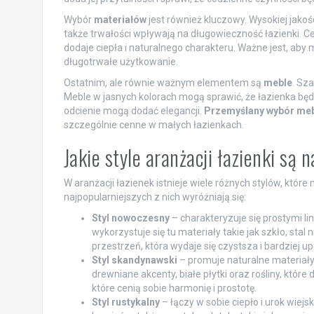
Wybór
materiałów
jest również kluczowy. Wysokiej jakoś
także trwałości wpływają na długowieczność łazienki. 
dodaje ciepła i naturalnego charakteru. Ważne jest, aby 
długotrwałe użytkowanie.
Ostatnim, ale równie ważnym elementem są
meble
. Sza
Meble w jasnych kolorach mogą sprawić, że łazienka będ
odcienie mogą dodać elegancji.
Przemyślany wybór meb
szczególnie cenne w małych łazienkach.
Jakie style aranżacji łazienki są 
W aranżacji łazienek istnieje wiele różnych stylów, któ
najpopularniejszych z nich wyróżniają się:
Styl nowoczesny
– charakteryzuje się prostymi l
wykorzystuje się tu materiały takie jak szkło, stal
przestrzeń, która wydaje się czystsza i bardziej 
Styl skandynawski
– promuje naturalne materiały
drewniane akcenty, białe płytki oraz rośliny, któr
które cenią sobie harmonię i prostotę.
Styl rustykalny
– łączy w sobie ciepło i urok wiejs