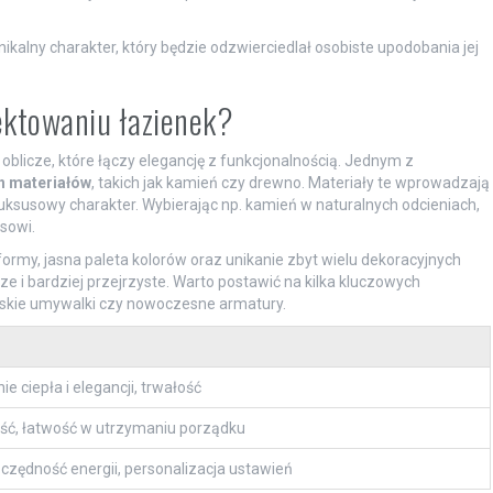
alny charakter, który będzie odzwierciedlał osobiste upodobania jej
ektowaniu łazienek?
oblicze, które łączy elegancję z funkcjonalnością. Jednym z
h materiałów
, takich jak kamień czy drewno. Materiały te wprowadzają
uksusowy charakter. Wybierając np. kamień w naturalnych odcieniach,
sowi.
 formy, jasna paleta kolorów oraz unikanie zbyt wielu dekoracyjnych
ze i bardziej przejrzyste. Warto postawić na kilka kluczowych
erskie umywalki czy nowoczesne armatury.
 ciepła i elegancji, trwałość
ść, łatwość w utrzymaniu porządku
czędność energii, personalizacja ustawień