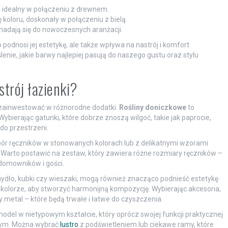
i, idealny w połączeniu z drewnem.
koloru, doskonały w połączeniu z bielą.
nadają się do nowoczesnych aranżacji.
podnosi jej estetykę, ale także wpływa na nastrój i komfort
nie, jakie barwy najlepiej pasują do naszego gustu oraz stylu
trój łazienki?
o zainwestować w różnorodne dodatki.
Rośliny doniczkowe
to
ierając gatunki, które dobrze znoszą wilgoć, takie jak paprocie,
do przestrzeni.
bór ręczników w stonowanych kolorach lub z delikatnymi wzorami
. Warto postawić na zestaw, który zawiera różne rozmiary ręczników –
domowników i gości.
 mydło, kubki czy wieszaki, mogą również znacząco podnieść estetykę
 kolorze, aby stworzyć harmonijną kompozycję. Wybierając akcesoria,
 metal – które będą trwałe i łatwe do czyszczenia.
model w nietypowym kształcie, który oprócz swojej funkcji praktycznej
jnym. Można wybrać
lustro
z podświetleniem lub ciekawe ramy, które