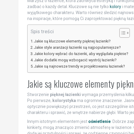
Marzysz o łazience, która zachwyca estetyką i funkcjon
zadbać o każdy detal. Kluczowe są nie tylko
kolory
i mate
wyjątkowego charakteru. Warto również śledzić najnowsz
na inspiracje, które pomogą Ci zaprojektować piękną ła
Spis treści
Jakie są kluczowe elementy pięknej łazienki?
Jakie style aranżacji łazienki są najpopularniejsze?
Jakie kolory wybrać do łazienki, aby wyglądała pięknie?
Jakie dodatki mogą wzbogacić wystrój łazienki?
Jakie są najnowsze trendy w projektowaniu łazienek?
Jakie są kluczowe elementy piękn
Stworzenie
pięknej łazienki
wymaga przemyślenia kilku k
Po pierwsze,
kolorystyka
ma ogromne znaczenie. Jasne ko
optycznie powiększyć przestrzeń, co jest szczególnie is
charakteru i sprawić, że wnętrze nabierze głębi. Warto j
Innym istotnym elementem jest
oświetlenie
. Dobrze zap
kinkiety, mogą znacząco zmienić atmosferę w łazience. O
doda jej przytulności i sprawi, że codzienne czynności b