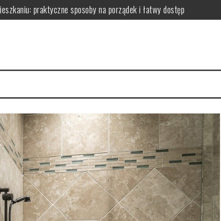
zkaniu: praktyczne sposoby na porządek i łatwy dostęp
niu: praktyczne sposoby na wykorzystanie ścian bez efektu zagrac
m: jak wybrać i zamontować funkcjonalną przegrodę ze szkła hartow
edy dodają przestrzeni, a kiedy mogą przeszkadzać?
erce – praktyczne porady wyboru, montażu i aranżacji przestrzeni
izyty mają kluczowe znaczenie dla zdrowia jamy ustnej