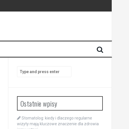
enia
anego
Search
for:
Ostatnie wpisy
Stomatolog: kiedy i dlaczego regularne
wizyty mają kluczowe znaczenie dla zdrowia