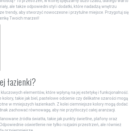
alnością? To przestrzeń, w której spędzamy dużo czasu, dlatego warto
riały, ale także odpowiedni styl i dodatki, które nadadzą wnętrzu
e trendy, aby stworzyć nowoczesne i przytulne miejsce. Przygotuj się
zienkę Twoich marzeń!
ej łazienki?
luczowych elementów, które wpłyną na jej estetykę i funkcjonalność.
lory, takie jak biel, pastelowe odcienie czy delikatne szarości mogą
totne w mniejszych łazienkach. Z kolei ciemniejsze kolory mogą dodać
ednak zachować równowagę, aby nie przytłoczyć całej aranżacji.
lanowane źródła światła, takie jak punkty świetlne, plafony oraz
dpowiednie oświetlenie nie tylko rozjaśni przestrzeń, ale również
ędą przyjemniejsze.