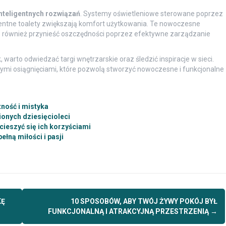
nteligentnych rozwiązań
. Systemy oświetleniowe sterowane poprzez
gentne toalety zwiększają komfort użytkowania. Te nowoczesne
le również przynieść oszczędności poprzez efektywne zarządzanie
warto odwiedzać targi wnętrzarskie oraz śledzić inspiracje w sieci.
ymi osiągnięciami, które pozwolą stworzyć nowoczesne i funkcjonalne
tność i mistyka
ionych dziesięcioleci
 cieszyć się ich korzyściami
łną miłości i pasji
KĘ
10 SPOSOBÓW, ABY TWÓJ ŻYWY POKÓJ BYŁ
FUNKCJONALNĄ I ATRAKCYJNĄ PRZESTRZENIĄ
→