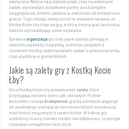
elastyczna. Można na przykład ustalić czas na wykonanie
zadań, wprowadzić dodatkowe punkty za szczególne
osiągnięcia lub zmienić zadania w zależności od umiejętności
graczy. Tego rodzaju elastyczność w zasadach sprawia, że
Kostka Kocie Łby staje się grą, w którą można grać bez końca,
zawsze wprowadzając nowe wyzwania.
Sprawna
organizacja
gry oraz jasne zasady pomogą w
cieszeniu się każdą rozgrywką, a emocje związane z
rzucaniem kostką i wykonywaniem zadań z pewnością umilą
czas spędzony w gronie bliskich.
Jakie są zalety gry z Kostką Kocie
Łby?
Gra z Kostką Kocie Łby posiada wiele
zalety
, które
przyciągają zarówno dzieci, jak i dorosłych. Przede
wszystkim, rozwija
kreatywność
graczy, ponieważ angażuje
ich wyobraźnię i zachęca do tworzenia różnych scenariuszy
oraz historii związanych z rasami kotów. W trakcie gry,
uczestnicy muszą również myśleć nieszablonowo, co sprzyja
rozwojowi umiejętności twórczych.