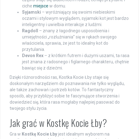
ciche
miejsce
w domu.
Syjamski
– wyróżniający się swoimi niebieskimi
oczami i stylowym wyglądem, syjamski kot jest bardzo
inteligentny i uwielbia interakcje z ludźmi.
Ragdoll
– znany z łagodnego usposobienia i
umiejętności „rozluźniania” się w rękach swojego
właściciela, sprawia, że jest to idealny kot do
przytulania.
Devon Rex
– z krótkim futrem i dużymi uszami, ta rasa
jest znana z radosnego i figlarnego charakteru, chętnie
bawiąc się z dziećmi.
Dzięki różnorodności ras, Kostka Kocie Łby staje się
doskonałym narzędziem do poznawania nie tylko wyglądu,
ale także zachowań i potrzeb kotów. To fantastyczny
sposób, aby przybliżyć sobie te fascynujące stworzenia i
dowiedzieć się, która rasa mogłaby najlepiej pasować do
twojego stylu życia.
Jak grać w Kostkę Kocie Łby?
Gra w
Kostkę Kocie Łby
jest idealnym wyborem na