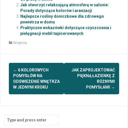
Jak stworzyć relaksującą atmosferę w salonie:
Porady dotyczące kolorów i aranżacji
Najlepsze rośliny doniczkowe dla zdrowego
powietrza w domu
Praktyczne wskazówki dotyczące czyszczenia i
pielęgnacji mebli tapicerowanych
Wnętrze
Post
←
6 KOLOROWYCH
JAK ZAPROJEKTOWAĆ
navigation
POMYSŁÓW NA
PIĘKNĄ ŁAZIENKĘ Z
ODŚWIEŻENIE WNĘTRZA
RÓŻNYMI
W JEDNYM KROKU
POMYSŁAMI
→
Search
for: