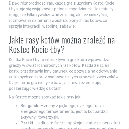
Dzięki różnorodności ras, każda gra z użyciem Kostki Kocie
Łby staje się wyjątkowa i pełna niespodzianek. Uczestnicy
mogą nie tylko rywalizować ze sobą, ale też cieszyć się
rozmowami na temat swoich ulubionych ras kotów, co
sprzyja integracji i wspólnej zabawie.
Jakie rasy kotów można znaleźć na
Kostce Kocie Łby?
Kostka Kocie Łby to interaktywna gra, która wprowadza
graczy w świat różnorodnych ras kotów. Każda ze ścian
kostki przedstawia inny gatunek, co pozwala na odkrywanie
unikalnych cech oraz osobowości tych uroczych zwierzaków.
Dzięki temu gra nie tylko bawi, ale również edukuje,
poszerzając wiedzę o kotach.
Na Kostce można spotkać takie rasy jak:
Bengalski
– znany z pięknego, dzikiego futra i
energicznego temperamentu, jest to kot bardzo
aktywny i towarzyski.
Perski
– o długim futrze i spokojnej naturze, perski kot
często staje się ulubieńcem rodzin, ceniąc przytulne i