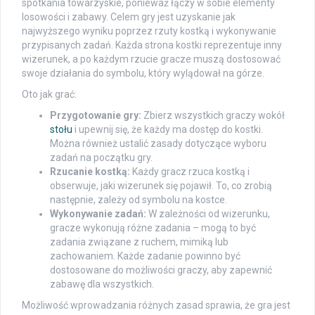
spotkania towarzyskie, ponieważ łączy w sobie elementy
losowości i zabawy. Celem gry jest uzyskanie jak
najwyższego wyniku poprzez rzuty kostką i wykonywanie
przypisanych zadań. Każda strona kostki reprezentuje inny
wizerunek, a po każdym rzucie gracze muszą dostosować
swoje działania do symbolu, który wylądował na górze.
Oto jak grać:
Przygotowanie gry:
Zbierz wszystkich graczy wokół
stołu
i upewnij się, że każdy ma dostęp do kostki.
Można również ustalić zasady dotyczące wyboru
zadań na początku gry.
Rzucanie kostką:
Każdy gracz rzuca kostką i
obserwuje, jaki wizerunek się pojawił. To, co zrobią
następnie, zależy od symbolu na kostce.
Wykonywanie zadań:
W zależności od wizerunku,
gracze wykonują różne zadania – mogą to być
zadania związane z ruchem, mimiką lub
zachowaniem. Każde zadanie powinno być
dostosowane do możliwości graczy, aby zapewnić
zabawę dla wszystkich.
Możliwość wprowadzania różnych zasad sprawia, że gra jest