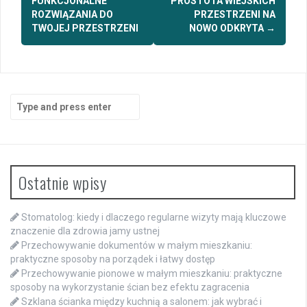
FUNKCJONALNE
PROSTOTA WIEJSKICH
ROZWIĄZANIA DO
PRZESTRZENI NA
TWOJEJ PRZESTRZENI
NOWO ODKRYTA
→
Search
for:
Ostatnie wpisy
Stomatolog: kiedy i dlaczego regularne wizyty mają kluczowe
znaczenie dla zdrowia jamy ustnej
Przechowywanie dokumentów w małym mieszkaniu:
praktyczne sposoby na porządek i łatwy dostęp
Przechowywanie pionowe w małym mieszkaniu: praktyczne
sposoby na wykorzystanie ścian bez efektu zagracenia
Szklana ścianka między kuchnią a salonem: jak wybrać i