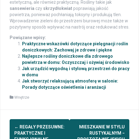
estetyczną, ale również praktyczną. Rośliny takie jak
sansewieria
czy
skrzydłokwiat
poprawiają jakość
powietrza, ponieważ pochłaniają toksyny i produkują tlen.
Wprowadzenie zieleni do przestrzeni biurowej może także w
pozytywny sposób wpływać na nastrój oraz redukować stres.
Powiązane wpisy:
Praktyczne wskazówki dotyczące pielęgnacji roślin
doniczkowych: Zachowaj je zdrowe i piękne
Najlepsze rośliny doniczkowe dla zdrowego
powietrza w domu: Oczyszczaj i ożywiaj środowisko
Jak urządzić wygodną i stylową przestrzeń do pracy
w domu
Jak stworzyć relaksującą atmosferę w salonie:
Porady dotyczące oświetlenia i aranżacji
Wnętrze
Post
←
REGAŁY PRZESUWNE:
MIESZKANIE W STYLU
navigation
PRAKTYCZNE I
RUSTYKALNYM −