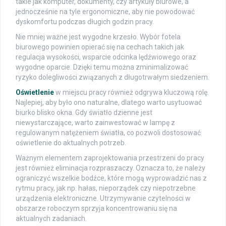
takie jak komputer, dokumenty, czy artykuły biurowe, a
jednocześnie na tyle ergonomiczne, aby nie powodować
dyskomfortu podczas długich godzin pracy.
Nie mniej ważne jest wygodne krzesło. Wybór fotela
biurowego powinien opierać się na cechach takich jak
regulacja wysokości, wsparcie odcinka lędźwiowego oraz
wygodne oparcie. Dzięki temu można zminimalizować
ryzyko dolegliwości związanych z długotrwałym siedzeniem.
Oświetlenie
w miejscu pracy również odgrywa kluczową rolę.
Najlepiej, aby było ono naturalne, dlatego warto usytuować
biurko blisko okna. Gdy światło dzienne jest
niewystarczające, warto zainwestować w lampę z
regulowanym natężeniem światła, co pozwoli dostosować
oświetlenie do aktualnych potrzeb.
Ważnym elementem zaprojektowania przestrzeni do pracy
jest również eliminacja rozpraszaczy. Oznacza to, że należy
ograniczyć wszelkie bodźce, które mogą wyprowadzić nas z
rytmu pracy, jak np. hałas, nieporządek czy niepotrzebne
urządzenia elektroniczne. Utrzymywanie czytelności w
obszarze roboczym sprzyja koncentrowaniu się na
aktualnych zadaniach.