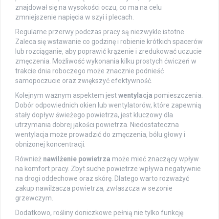
znajdował się na wysokości oczu, co ma na celu
zmniejszenie napięcia w szyi i plecach.
Regularne przerwy podczas pracy są niezwykle istotne.
Zaleca się wstawanie co godzinę i robienie krótkich spacerów
lub rozciąganie, aby poprawić krążenie i zredukować uczucie
zmęczenia. Możliwość wykonania kilku prostych ćwiczeń w
trakcie dnia roboczego może znacznie podnieść
samopoczucie oraz zwiększyć efektywność.
Kolejnym ważnym aspektem jest
wentylacja
pomieszczenia.
Dobór odpowiednich okien lub wentylatorów, które zapewnią
stały dopływ świeżego powietrza, jest kluczowy dla
utrzymania dobrej jakości powietrza. Niedostateczna
wentylacja może prowadzić do zmęczenia, bólu głowy i
obniżonej koncentracji.
Również
nawilżenie powietrza
może mieć znaczący wpływ
na komfort pracy. Zbyt suche powietrze wpływa negatywnie
na drogi oddechowe oraz skórę. Dlatego warto rozważyć
zakup nawilżacza powietrza, zwłaszcza w sezonie
grzewczym.
Dodatkowo, rośliny doniczkowe pełnią nie tylko funkcję