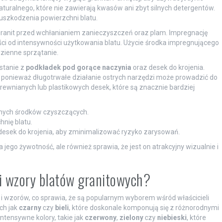
uralnego, które nie zawierają kwasów ani zbyt silnych detergentów.
uszkodzenia powierzchni blatu.
granit przed wchłanianiem zanieczyszczeń oraz plam. Impregnację
ści od intensywności użytkowania blatu. Użycie środka impregnującego
zienne sprzątanie.
stanie z
podkładek pod gorące naczynia
oraz desek do krojenia.
e, ponieważ długotrwałe działanie ostrych narzędzi może prowadzić do
rewnianych lub plastikowych desek, które są znacznie bardziej
tnych środków czyszczących.
nię blatu.
esek do krojenia, aby zminimalizować ryzyko zarysowań.
 jego żywotność, ale również sprawia, że jest on atrakcyjny wizualnie i
i wzory blatów granitowych?
 i wzorów, co sprawia, że są popularnym wyborem wśród właścicieli
ch jak
czarny
czy
bieli
, które doskonale komponują się z różnorodnymi
ntensywne kolory, takie jak
czerwony
,
zielony
czy
niebieski
, które