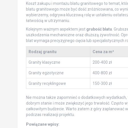
Koszt zakupu i montażu blatu granitowego to temat, któr
blatu granitowego może być dość zróżnicowana, co wyni
wybierzemy, odgrywa kluczową rolę w ustaleniu ostateczne
łatwością w utrzymaniu.
Kolejnym ważnym aspektem jest
grubość blatu
. Grubsz
uszkodzenia mechaniczne oraz dłuższą żywotność. Opr
blat wymaga precyzyjnego cięcia lub specjalistycznych
Rodzaj granitu
Cena za m²
Granity klasyczne
200-400 zł
Granity egzotyczne
400-800 zł
Granity recyklingowe
150-300 zł
Nie można także zapomnieć o dodatkowych wydatkach, t
dobrym stanie i może zwiększyć jego trwałość. Często
całkowitym budżecie. Warto zatem z góry zaplanować ws
podczas realizacji projektu.
Powiązane wpisy: