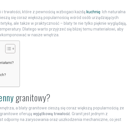
i i trwałości, które z pewnością wzbogaci każdą
kuchnię
. Ich naturalna
cieszą się coraz większą popularnością wśród osób urządzających
stetykę, ale także w praktyczność – blaty te nie tylko pięknie wyglądają,
temperatury. Dlatego warto przyjrzeć się bliżej temu materiałowi, aby
 go wkomponować w nasze wnętrza.
eriałami?
ych?
henny
granitowy?
nętrza, a blaty granitowe cieszą się coraz większą popularnością ze
 granitowe oferują
wyjątkową trwałość
. Granit jest jednym z
est odporny na zarysowania oraz uszkodzenia mechaniczne, co jest