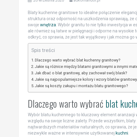
20 września 2020
adkomandor.pl
Blaty kuchenne granitowe to idealne połączenie elegancj
struktura oraz odporność na uszkodzenia sprawiają, że 
swoje
wnętrza
. Wybór granitu to nie tylko inwestycja w e
ale również są łatwe w pielęgnacji i odporne na wysokie 
odkryć, co sprawia, że jest tak wyjątkowy i jak można
Spis treści
Dlaczego warto wybrać blat kuchenny granitowy?
Jakie są różnice między blatami granitowymi a innymi mat
Jak dbać o blat granitowy, aby zachował swój blask?
Jakie są najpopularniejsze kolory i wzory blatów granitow
Jakie są koszty zakupu i montażu blatu granitowego?
Dlaczego warto wybrać
blat kuc
Wybór blatu kuchennego to kluczowy element aranżacji w
względu na swoje liczne zalety. Przede wszystkim, blaty
najtwardszych materiałów naturalnych, co sprawia, że j
niezwykle ważne w intensywnie użytkowanej
kuchni
.