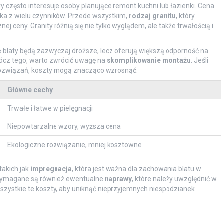
y często interesuje osoby planujące remont kuchni lub łazienki. Cena
ka z wielu czynników. Przede wszystkim,
rodzaj granitu
, który
j ceny. Granity różnią się nie tylko wyglądem, ale także trwałością i
e blaty będą zazwyczaj droższe, lecz oferują większą odporność na
ócz tego, warto zwrócić uwagę na
skomplikowanie montażu
. Jeśli
 rozwiązań, koszty mogą znacząco wzrosnąć.
Główne cechy
Trwałe i łatwe w pielęgnacji
Niepowtarzalne wzory, wyższa cena
Ekologiczne rozwiązanie, mniej kosztowne
akich jak
impregnacja
, która jest ważna dla zachowania blatu w
 wymagane są również ewentualne
naprawy
, które należy uwzględnić w
zystkie te koszty, aby uniknąć nieprzyjemnych niespodzianek