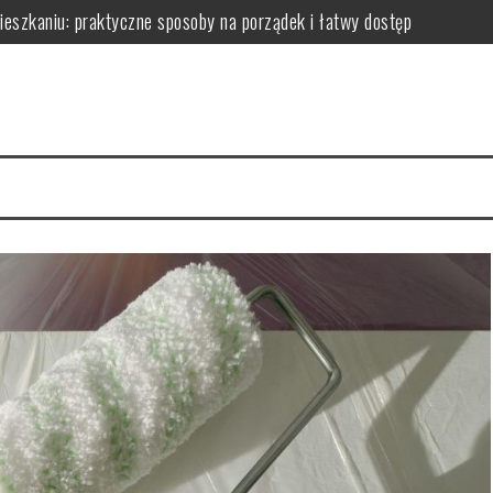
zkaniu: praktyczne sposoby na porządek i łatwy dostęp
niu: praktyczne sposoby na wykorzystanie ścian bez efektu zagrac
m: jak wybrać i zamontować funkcjonalną przegrodę ze szkła hartow
edy dodają przestrzeni, a kiedy mogą przeszkadzać?
erce – praktyczne porady wyboru, montażu i aranżacji przestrzeni
izyty mają kluczowe znaczenie dla zdrowia jamy ustnej