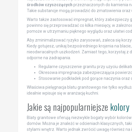
środków czyszczących
przeznaczonych do kamienia nat
Takie substancje mogą prowadzić do zmatowienia oraz 
Warto także zastosować impregnat, który zabezpieczy 
powinno się przeprowadzać co kilka miesięcy, w zależno
pomoże w utrzymaniu pięknego wyglądu oraz ułatwi cod
Aby zminimalizować ryzyko zarysowań, zaleca się korzy
Kiedy gotujesz, unikaj bezpośredniego krojenia na blaci
nieodwracalnych uszkodzeń. Zamiast tego, korzystaj z d
odporne na zadrapania.
Regularne czyszczenie granitu przy użyciu delika
Okresowa impregnacja zabezpieczająca powierzch
Stosowanie podkładek pod gorące naczynia oraz d
Właściwa pielęgnacja blatu granitowego nie tylko wydłuża
idealnie wpisuje się w aranżację kuchni.
Jakie są najpopularniejsze
kolory
Blaty granitowe oferują niezwykle bogaty wybór kolorów
domów. Można je znaleźć w odcieniach klasycznych, taki
stylami wnętrz. Warto jednak zwrócić uwagę również na i