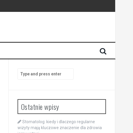
enia
anego
Search
for:
Ostatnie wpisy
Stomatolog: kiedy i dlaczego regularne
wizyty mają kluczowe znaczenie dla zdrowia