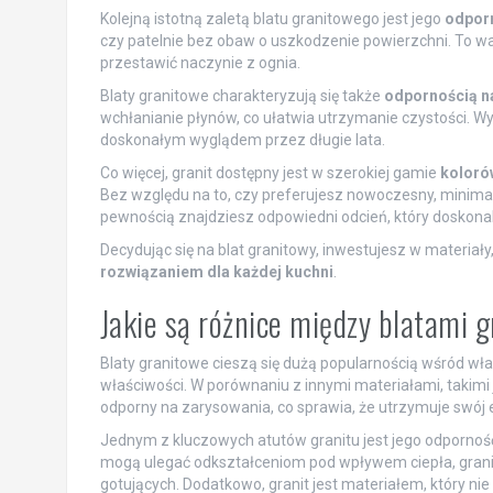
Kolejną istotną zaletą blatu granitowego jest jego
odporn
czy patelnie bez obaw o uszkodzenie powierzchni. To waż
przestawić naczynie z ognia.
Blaty granitowe charakteryzują się także
odpornością n
wchłanianie płynów, co ułatwia utrzymanie czystości. Wys
doskonałym wyglądem przez długie lata.
Co więcej, granit dostępny jest w szerokiej gamie
koloró
Bez względu na to, czy preferujesz nowoczesny, minimali
pewnością znajdziesz odpowiedni odcień, który doskona
Decydując się na blat granitowy, inwestujesz w materiały,
rozwiązaniem dla każdej kuchni
.
Jakie są różnice między blatami 
Blaty granitowe cieszą się dużą popularnością wśród wł
właściwości. W porównaniu z innymi materiałami, takimi 
odporny na zarysowania, co sprawia, że utrzymuje swój 
Jednym z kluczowych atutów granitu jest jego odpornoś
mogą ulegać odkształceniom pod wpływem ciepła, grani
gotujących. Dodatkowo, granit jest materiałem, który nie