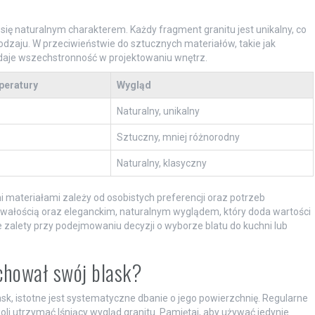
ię naturalnym charakterem. Każdy fragment granitu jest unikalny, co
odzaju. W przeciwieństwie do sztucznych materiałów, takie jak
o daje wszechstronność w projektowaniu wnętrz.
peratury
Wygląd
Naturalny, unikalny
Sztuczny, mniej różnorodny
Naturalny, klasyczny
materiałami zależy od osobistych preferencji oraz potrzeb
trwałością oraz eleganckim, naturalnym wyglądem, który doda wartości
zalety przy podejmowaniu decyzji o wyborze blatu do kuchni lub
achował swój blask?
ask, istotne jest systematyczne dbanie o jego powierzchnię. Regularne
oli utrzymać lśniący wygląd granitu. Pamiętaj, aby używać jedynie