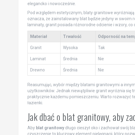
elegancko i nowocześnie.
Pod względem estetycznym, blaty granitowe wyróżniają s
oznacza, że zainstalowany blat będzie jedyny w swoim r
laminaty, granit posiada różnorodne odcienie i wzory, c
Materiał
Trwałość
Odporność na tem
Granit
Wysoka
Tak
Laminat
Średnia
Nie
Drewno
Średnia
Nie
Reasumując, wybór między blatami granitowymi a innymi 
użytkowników. Jednak niewątpliwie granit wyróżnia się 
praktycznie każdemu pomieszczeniu. Warto rozważyć te 
łazienki.
Jak dbać o blat granitowy, aby z
Aby
blat granitowy
długo cieszył oko i zachował swój bl
czyszczenie to kluczowy element pielęgnacji, który pozw