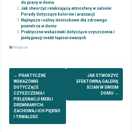
do pracy w domu
Jak stworzyć relaksującą atmosferę w salonie:
Porady dotyczące kolorów i aranżacji
Najlepsze rośliny doniczkowe dla zdrowego
powietrza w domu
Praktyczne wskazówki dotyczące czyszczenia i
pielęgnacji mebli tapicerowanych
Wnętrze
Post
←
PRAKTYCZNE
JAK STWORZYĆ
navigation
WSKAZÓWKI
EFEKTOWNĄ GALERIĘ
DOTYCZĄCE
ŚCIAN W SWOIM
CZYSZCZENIA I
DOMU
→
PIELĘGNACJI MEBLI
DREWNIANYCH:
ZACHOWAJ ICH PIĘKNO
I TRWAŁOŚĆ