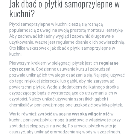
Jak dbać o płytki samoprzylepne w
kuchni?
Płytki samoprzylepne w kuchni cieszą się rosnącą
popularnością z uwagi na swoją prostotę montażu i estetykę.
Aby zachować ich ładny wygląd i zapewnić długotrwałe
użytkowanie, ważne jest regularne dbanie o ich powierzchnię.
Oto kilka wskazówek, jak dbać o płytki samoprzylepne w
kuchni.
Pierwszym krokiem w pielęgnacji płytek jest ich
regularne
czyszczenie
. Codzienne usuwanie kurzu i zabrudzeń
pozwala uniknąć ich trwałego osadzania się. Najlepiej używać
do tego miękkiej ściereczki lub gąbki, aby nie zarysować
powierzchni płytek. Woda z dodatkiem delikatnego środka
czyszczącego będzie wystarczająca do utrzymania ich w
czystości. Należy unikać używania szorstkich gąbek i
chemikaliów, ponieważ mogą one uszkodzić powłokę płytek.
Warto również zwrócić uwagę na
wysoką wilgotność
w
kuchni, ponieważ płytki mogą tracić swoje właściwości przy
zbyt dużej ekspozycji na wodę. Po umyciu płytek warto je
osuszyć, aby uniknąć gromadzenia się wody w szczelinach.