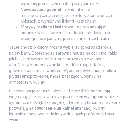
wypełnią przestrzeń nostalgiczny klimatem.
Nowoczesne geometrie
– idealne do
minimalistycznych wnętrz, często w stonowanych
kolorach, z wyraźnymi liniami i kształtami.
Motywy roślinne i kwiatowe
– wprowadzają do
pomieszczenia świeżość i naturalność, doskonale
współgrając z jasnymi, przestronnymi kuchniami.
Jeżeli chodzi o kolory, można wybierać spośród szerokiej
palety barw. Dostępne są zarówno neutralne odcienie, takie
jak biel, beż czy szarość, które sprawdzą się w każdej
aranżacji, jak i intensywne kolory, które mogą stać się
głównym akcentem wnętrza. Wybór odpowiedniego koloru
płytki samoprzylepnej może znacząco wpłynąć na
atmosferę w kuchni.
Ciekawą opcją są także płytki o efekcie 3D, które nadają
wnętrzu głębię i sprawiają, że przestrzeń wydaje się bardziej
dynamiczna. Dzięki tak bogatej ofercie, płytki samoprzylepne
pozwalają na
stworzenie unikalnej aranżacji
kuchni,
idealnie dopasowanej do indywidualnych preferencji i stylu
życia.