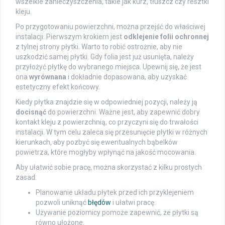
wszelkie zanieczyszczenia, takie jak kurz, tłuszcz czy resztki
kleju.
Po przygotowaniu powierzchni, można przejść do właściwej
instalacji. Pierwszym krokiem jest
odklejenie folii ochronnej
z tylnej strony płytki. Warto to robić ostrożnie, aby nie
uszkodzić samej płytki. Gdy folia jest już usunięta, należy
przyłożyć płytkę do wybranego miejsca. Upewnij się, że jest
ona
wyrównana
i dokładnie dopasowana, aby uzyskać
estetyczny efekt końcowy.
Kiedy płytka znajdzie się w odpowiedniej pozycji, należy ją
docisnąć
do powierzchni. Ważne jest, aby zapewnić dobry
kontakt kleju z powierzchnią, co przyczyni się do trwałości
instalacji. W tym celu zaleca się przesunięcie płytki w różnych
kierunkach, aby pozbyć się ewentualnych bąbelków
powietrza, które mogłyby wpłynąć na jakość mocowania.
Aby ułatwić sobie pracę, można skorzystać z kilku prostych
zasad:
Planowanie układu płytek przed ich przyklejeniem
pozwoli uniknąć
błędów
i ułatwi pracę.
Używanie poziomicy pomoże zapewnić, że płytki są
równo ułożone.