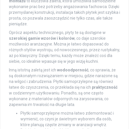
montażu
to kluczowa zaleta, która umożliwia samodzielne
wykonanie prac bez potrzeby angażowania fachowca. Dzięki
przemyślanej konstrukcji, instalacja takich płytek jest szybka i
prosta, co pozwala zaoszczędzić nie tylko czas, ale także
pieniądze.
Oprócz aspektu technicznego, płyty te są dostępne w
szerokiej gamie wzorów i kolorów
, co daje szerokie
możliwości aranżacyjne. Można je łatwo dopasować do
różnych stylów wystroju, od nowoczesnego, przez rustykalny,
aż po klasyczny. Dzięki temu, każdy może znaleźć coś dla
siebie, co idealnie wpasuje się w jego wizję kuchni.
Inną istotną zaletą jest ich
wodoodporność
, co sprawia, że
są doskonałym rozwiązaniem w miejscu, gdzie narażone są
na wilgoć i zabrudzenia. Płytki samoprzylepne są również
łatwe do czyszczenia, co przekłada się na ich
praktyczność
w codziennym użytkowaniu. Ponadto, są one często
wykonane z materiałów odpornych na zarysowania, co
zapewnia im trwałość na długie lata.
Płytki samoprzylepne można łatwo zdemontować i
wymienić, co czyni je świetnym wyborem dla osób,
które planują częste zmiany w aranżacji wnętrz.