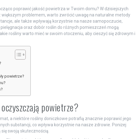
acząco poprawić jakość powietrza w Twoim domu? W dzisiejszych
raz większym problemem, warto zwrócić uwagę na naturalne metody
stancje, ale także wpływają korzystnie na nasze samopoczucie,
a pielęgnacja oraz dobór roślin do różnych pomieszczeń mogą
jakie rośliny warto mieć w swoim otoczeniu, aby cieszyć się zdrowym i
?
ły powietrze?
mu?
h?
j oczyszczają powietrze?
t, a niektóre rośliny doniczkowe potrafią znacznie poprawić jego
znych substancji, co wpływa korzystnie na nasze zdrowie. Poniżej
 się swoją skutecznością.