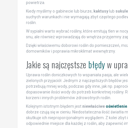
powietrza.
Kiedy myślimy o gabinecie lub biurze,
kaktusy
lub
sukule
suchych warunkach i nie wymagają zbyt częstego podlewa
roślin.
W sypialni warto wybrać rośliny, które emitują tlen w nocy,
snu, ale również wprowadzają do wnętrza przyjemny za
Dzięki właściwemu doborowi roślin do pomieszczeń, mo
domowników i poprawia mikroklimat wewnętrzny.
Jakie są najczęstsze
błędy
w upra
Uprawa roślin doniczkowych to wspaniała pasja, ale wiel
zielonych przyjaciół. Jednym z najczęstszych błędów jes
potrzebują mniej wody, podczas gdy inne, jak np. papro
dopasowanie ilości wody do potrzeb konkretnej rośliny.
korzeni i innych problemów zdrowotnych roślin.
Kolejnym istotnym błędem jest
niewłaściwe
oświetlenie
dobrze czują się w cieniu. Niedostateczna ilość światła 
skutkuje ich nieproporcjonalnym wyglądem. Z kolei zbyt 
odpowiednie miejsce dla każdej z roślin, aby zapewnić i