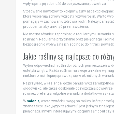
wpłynąć na jej zdolność do oczyszczania powietrza.
Stosowanie nawozów to kolejny ważny aspekt pielęgnacj
które wspierają zdrowy wzrost i rozwój roślin. Warto wyb
pomagają w zachowaniu zdrowia roślin. Należy pamięta
producenta, aby uniknąć przenawożenia.
Nie można również zapominać o regularnym usuwaniu mar
roślinach. Regularne przycinanie oraz pielęgnacja liści n
bezpośrednio wpływa na ich zdolność do filtracji powietr
Jakie rośliny są najlepsze do ró
Wybór odpowiednich roślin do różnych pomieszczeń w 
estetyki wnętrz. Każda roślina ma swoje unikalne wymaga
niektóre z nich lepiej sprawdzą się w określonych warunk
Na przykład, w
łazience
, gdzie panuje wyższa wilgotnoś
środowisko, ale także doskonale oczyszczają powietrze. 
również preferują wilgotne warunki, a dodatkowo są łatwe
W
salonie
, warto zwrócić uwagę na rośliny, które potra
znana także jako „język teściowej”, jest jednym z najle
pielęgnacji. Innymi interesującymi opcjami są
ficoid
czy
s