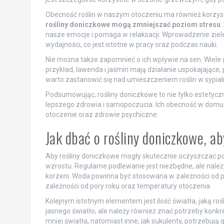
Obecność roślin w naszym otoczeniu ma również korzys
rośliny doniczkowe mogą zmniejszać poziom stresu
.
nasze emocje i pomaga w relaksacji. Wprowadzenie ziele
wydajności, co jest istotne w pracy oraz podczas nauki.
Nie można także zapomnieć o ich wpływie na sen. Wiele 
przykład, lawenda i jaśmin mają działanie uspokajające,
warto zastanowić się nad umieszczeniem roślin w sypial
Podsumowując, rośliny doniczkowe to nie tylko estetycz
lepszego zdrowia i samopoczucia. Ich obecność w domu l
otoczenie oraz zdrowie psychiczne.
Jak dbać o rośliny doniczkowe, a
Aby rośliny doniczkowe mogły skutecznie oczyszczać p
wzrostu. Regularne podlewanie jest niezbędne, ale nale
korzeni. Woda powinna być stosowana w zależności od 
zależności od pory roku oraz temperatury otoczenia.
Kolejnym istotnym elementem jest ilość światła, jaką roś
jasnego światło, ale należy również znać potrzeby konkr
mniej światła, natomiast inne, jak sukulenty, potrzebuj