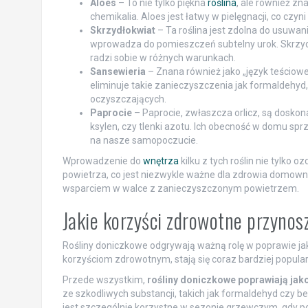
Aloes
– To nie tylko piękna
roślina
, ale również zn
chemikalia. Aloes jest łatwy w pielęgnacji, co cz
Skrzydłokwiat
– Ta roślina jest zdolna do usuwa
wprowadza do pomieszczeń subtelny urok. Skrzyd
radzi sobie w różnych warunkach.
Sansewieria
– Znana również jako „język teściowe
eliminuje takie zanieczyszczenia jak formaldehyd, t
oczyszczających.
Paprocie
– Paprocie, zwłaszcza orlicz, są doskon
ksylen, czy tlenki azotu. Ich obecność w domu spr
na nasze samopoczucie.
Wprowadzenie do
wnętrza
kilku z tych roślin nie tylko 
powietrza, co jest niezwykle ważne dla zdrowia domown
wsparciem w walce z zanieczyszczonym powietrzem.
Jakie korzyści zdrowotne przynos
Rośliny doniczkowe odgrywają ważną rolę w poprawie ja
korzyściom zdrowotnym, stają się coraz bardziej popu
Przede wszystkim,
rośliny doniczkowe poprawiają jak
ze szkodliwych substancji, takich jak formaldehyd czy be
jest szczególnie korzystne w sezonie grzewczym, gdy pow