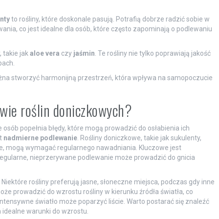
nty
to rośliny, które doskonale pasują. Potrafią dobrze radzić sobie w
nia, co jest idealne dla osób, które często zapominają o podlewaniu
 takie jak
aloe vera
czy
jaśmin
. Te rośliny nie tylko poprawiają jakość
pach.
żna stworzyć harmonijną przestrzeń, która wpływa na samopoczucie
wie roślin doniczkowych?
e osób popełnia błędy, które mogą prowadzić do osłabienia ich
t
nadmierne podlewanie
. Rośliny doniczkowe, takie jak sukulenty,
cie, mogą wymagać regularnego nawadniania. Kluczowe jest
 Regularne, nieprzerywane podlewanie może prowadzić do gnicia
. Niektóre rośliny preferują jasne, słoneczne miejsca, podczas gdy inne
może prowadzić do wzrostu rośliny w kierunku źródła światła, co
intensywne światło może poparzyć liście. Warto postarać się znaleźć
m idealne warunki do wzrostu.