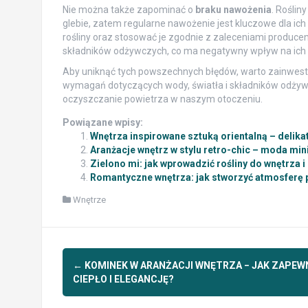
Nie można także zapominać o
braku nawożenia
. Roślin
glebie, zatem regularne nawożenie jest kluczowe dla i
rośliny oraz stosować je zgodnie z zaleceniami produc
składników odżywczych, co ma negatywny wpływ na ich w
Aby uniknąć tych powszechnych błędów, warto zainwest
wymagań dotyczących wody, światła i składników odżyw
oczyszczanie powietrza w naszym otoczeniu.
Powiązane wpisy:
Wnętrza inspirowane sztuką orientalną – delika
Aranżacje wnętrz w stylu retro-chic – moda min
Zielono mi: jak wprowadzić rośliny do wnętrza i
Romantyczne wnętrza: jak stworzyć atmosferę pe
Wnętrze
Post
←
KOMINEK W ARANŻACJI WNĘTRZA − JAK ZAPEW
navigation
CIEPŁO I ELEGANCJĘ?