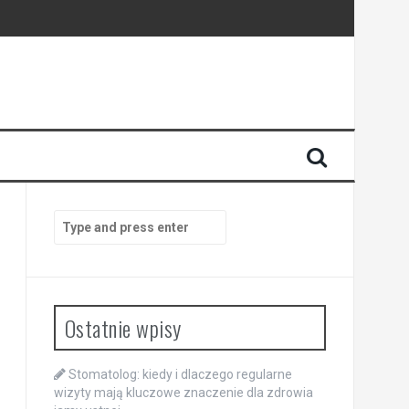
enia
anego
Search
for:
Ostatnie wpisy
Stomatolog: kiedy i dlaczego regularne
wizyty mają kluczowe znaczenie dla zdrowia