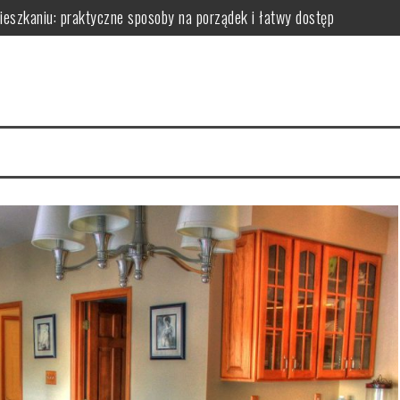
zkaniu: praktyczne sposoby na porządek i łatwy dostęp
niu: praktyczne sposoby na wykorzystanie ścian bez efektu zagrac
m: jak wybrać i zamontować funkcjonalną przegrodę ze szkła hartow
edy dodają przestrzeni, a kiedy mogą przeszkadzać?
erce – praktyczne porady wyboru, montażu i aranżacji przestrzeni
izyty mają kluczowe znaczenie dla zdrowia jamy ustnej