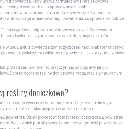
any filtr powietrza, który usuwa formaldehyd i inne szkodliwe
yni go idealnym wyborem dla zapracowanych osób.
nia benzenów oraz amoniaku, a dodatkowo wraz z kwitnieniem
łokwiat wymaga umiarkowanego oświetlenia, co sprawia, że dobrze
j”, jest wyjątkowo odporna oraz łatwa w uprawie. Sansewieria
oluen i ksylen, co czyni ją jedną z najskuteczniejszych roślin
ałe w usuwaniu z powietrza zanieczyszczeń, takich jak formaldehyd,
zyja również zwiększeniu wilgotności powietrza, co korzystnie wpływa
ozdobi przestrzeń, ale również przyczyni się do poprawy jakości
ików. Dobrze dobrane rośliny doniczkowe mogą stać się naturalnym
zą rośliny doniczkowe?
kości naszego życia oraz samopoczucia. Dzięki swoim licznym
larnym elementem dekoracyjnym w domach i biurach.
ość powietrza
. Dzięki procesowi fotosyntezy, oczyszczają powietrze
nzen. Wiele z nich potrafi również podnieść wilgotność powietrza, co
ietrze staje się suche.