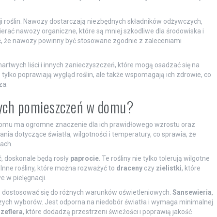
i roślin. Nawozy dostarczają niezbędnych składników odżywczych,
ierać nawozy organiczne, które są mniej szkodliwe dla środowiska i
ć, że nawozy powinny być stosowane zgodnie z zaleceniami
twych liści i innych zanieczyszczeń, które mogą osadzać się na
ie tylko poprawiają wygląd roślin, ale także wspomagają ich zdrowie, co
za.
żnych pomieszczeń w domu?
domu ma ogromne znaczenie dla ich prawidłowego wzrostu oraz
nia dotyczące światła, wilgotności i temperatury, co sprawia, że
ach.
ć, doskonale będą rosły
paprocie
. Te rośliny nie tylko tolerują wilgotne
Inne rośliny, które można rozważyć to
draceny
czy
zielistki
, które
 w pielęgnacji.
fią dostosować się do różnych warunków oświetleniowych.
Sansewieria
,
pszych wyborów. Jest odporna na niedobór światła i wymaga minimalnej
zeflera
, które dodadzą przestrzeni świeżości i poprawią jakość