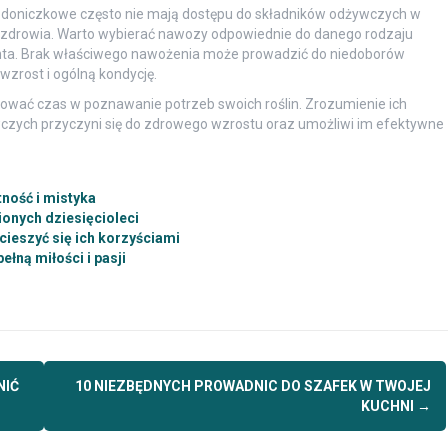
y doniczkowe często nie mają dostępu do składników odżywczych w
ch zdrowia. Warto wybierać nawozy odpowiednie do danego rodzaju
enta. Brak właściwego nawożenia może prowadzić do niedoborów
zrost i ogólną kondycję.
ować czas w poznawanie potrzeb swoich roślin. Zrozumienie ich
czych przyczyni się do zdrowego wzrostu oraz umożliwi im efektywne
tność i mistyka
ionych dziesięcioleci
 cieszyć się ich korzyściami
łną miłości i pasji
NIĆ
10 NIEZBĘDNYCH PROWADNIC DO SZAFEK W TWOJEJ
KUCHNI
→