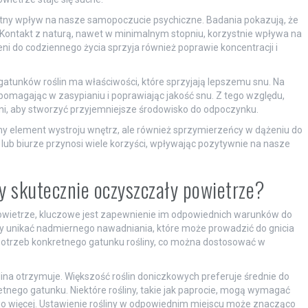
tny wpływ na nasze samopoczucie psychiczne. Badania pokazują, że
 Kontakt z naturą, nawet w minimalnym stopniu, korzystnie wpływa na
ni do codziennego życia sprzyja również poprawie koncentracji i
gatunków roślin ma właściwości, które sprzyjają lepszemu snu. Na
 pomagając w zasypianiu i poprawiając jakość snu. Z tego względu,
ni, aby stworzyć przyjemniejsze środowisko do odpoczynku.
ny element wystroju wnętrz, ale również sprzymierzeńcy w dążeniu do
ub biurze przynosi wiele korzyści, wpływając pozytywnie na nasze
by skutecznie oczyszczały powietrze?
owietrze, kluczowe jest zapewnienie im odpowiednich warunków do
ży unikać nadmiernego nawadniania, które może prowadzić do gnicia
potrzeb konkretnego gatunku rośliny, co można dostosować w
lina otrzymuje. Większość roślin doniczkowych preferuje średnie do
etnego gatunku. Niektóre rośliny, takie jak paprocie, mogą wymagać
ą go więcej. Ustawienie rośliny w odpowiednim miejscu może znacząco