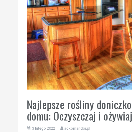
Najlepsze rośliny doniczk
domu: Oczyszczaj i ożywia
3 lutego 2022
adkomandor.pl