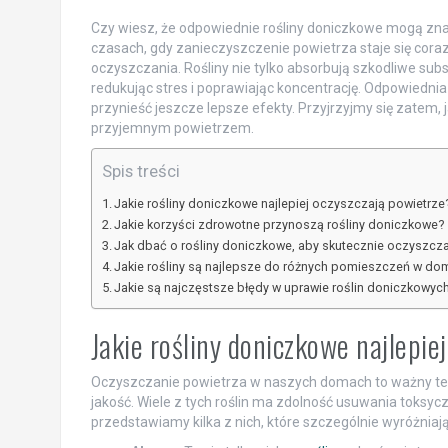
Czy wiesz, że odpowiednie rośliny doniczkowe mogą zn
czasach, gdy zanieczyszczenie powietrza staje się co
oczyszczania. Rośliny nie tylko absorbują szkodliwe sub
redukując stres i poprawiając koncentrację. Odpowiedni
przynieść jeszcze lepsze efekty. Przyjrzyjmy się zatem, 
przyjemnym powietrzem.
Spis treści
Jakie rośliny doniczkowe najlepiej oczyszczają powietrze
Jakie korzyści zdrowotne przynoszą rośliny doniczkowe?
Jak dbać o rośliny doniczkowe, aby skutecznie oczyszcza
Jakie rośliny są najlepsze do różnych pomieszczeń w do
Jakie są najczęstsze błędy w uprawie roślin doniczkowyc
Jakie rośliny doniczkowe najlepie
Oczyszczanie powietrza w naszych domach to ważny tema
jakość. Wiele z tych roślin ma zdolność usuwania toksyc
przedstawiamy kilka z nich, które szczególnie wyróżniają