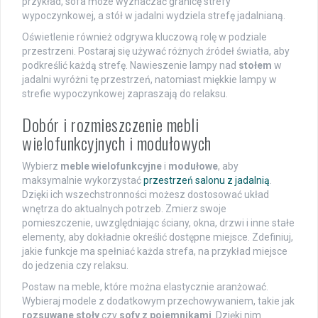
przykład, sofa może wyznaczać granicę strefy
wypoczynkowej, a stół w jadalni wydziela strefę jadalnianą.
Oświetlenie również odgrywa kluczową rolę w podziale
przestrzeni. Postaraj się używać różnych źródeł światła, aby
podkreślić każdą strefę. Nawieszenie lampy nad
stołem
w
jadalni wyróżni tę przestrzeń, natomiast miękkie lampy w
strefie wypoczynkowej zapraszają do relaksu.
Dobór i rozmieszczenie mebli
wielofunkcyjnych i modułowych
Wybierz
meble wielofunkcyjne
i
modułowe
, aby
maksymalnie wykorzystać
przestrzeń salonu z jadalnią
.
Dzięki ich wszechstronności możesz dostosować układ
wnętrza do aktualnych potrzeb. Zmierz swoje
pomieszczenie, uwzględniając ściany, okna, drzwi i inne stałe
elementy, aby dokładnie określić dostępne miejsce. Zdefiniuj,
jakie funkcje ma spełniać każda strefa, na przykład miejsce
do jedzenia czy relaksu.
Postaw na meble, które można elastycznie aranżować.
Wybieraj modele z dodatkowym przechowywaniem, takie jak
rozsuwane stoły
czy
sofy z pojemnikami
. Dzięki nim