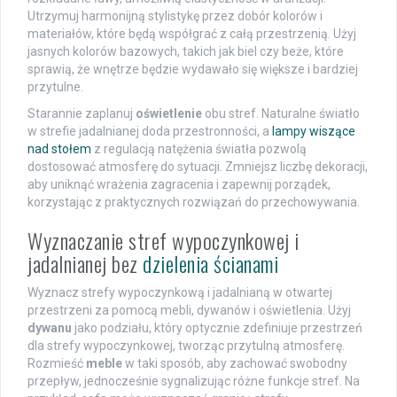
Utrzymuj harmonijną stylistykę przez dobór kolorów i
materiałów, które będą współgrać z całą przestrzenią. Użyj
jasnych kolorów bazowych, takich jak biel czy beże, które
sprawią, że wnętrze będzie wydawało się większe i bardziej
przytulne.
Starannie zaplanuj
oświetlenie
obu stref. Naturalne światło
w strefie jadalnianej doda przestronności, a
lampy wiszące
nad stołem
z regulacją natężenia światła pozwolą
dostosować atmosferę do sytuacji. Zmniejsz liczbę dekoracji,
aby uniknąć wrażenia zagracenia i zapewnij porządek,
korzystając z praktycznych rozwiązań do przechowywania.
Wyznaczanie stref wypoczynkowej i
jadalnianej bez
dzielenia ścianami
Wyznacz strefy wypoczynkową i jadalnianą w otwartej
przestrzeni za pomocą mebli, dywanów i oświetlenia. Użyj
dywanu
jako podziału, który optycznie zdefiniuje przestrzeń
dla strefy wypoczynkowej, tworząc przytulną atmosferę.
Rozmieść
meble
w taki sposób, aby zachować swobodny
przepływ, jednocześnie sygnalizując różne funkcje stref. Na