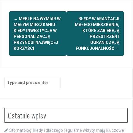
Post
←
MEBLE NA WYMIAR W
BŁĘDY W ARANŻACJI
navigation
MAŁYM MIESZKANIU:
MAŁEGO MIESZKANIA,
KIEDY INWESTYCJA W
KTÓRE ZABIERAJĄ
PERSONALIZACJĘ
PRZESTRZEŃ I
PRZYNOSI NAJWIĘCEJ
OGRANICZAJĄ
KORZYŚCI
FUNKCJONALNOŚĆ
→
Search
for:
Ostatnie wpisy
Stomatolog: kiedy i dlaczego regularne wizyty mają kluczowe