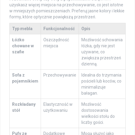
uzyskasz więcej miejsca na przechowywanie, co jest istotne
w mniejszych pomieszczeniach. Preferuj jasne kolory i lekkie
formy, które optycznie powiększą przestrzeń.
Typ mebla
Funkcjonalność
Opis
Łóżko
Oszczędność
Możliwość schowania
chowane w
miejsca
łóżka, gdy nie jest
szafie
używane, co
zwiększa przestrzeń
dzienną.
Sofa z
Przechowywanie
Idealna do trzymania
pojemnikiem
pościeli lub koców, co
minimalizuje
bałagan.
Rozkładany
Elastyczność w
Możliwość
stół
użytkowaniu
dostosowania
wielkości stołu do
liczby gości.
Pufy ze
Dodatkowe
Mogą służyć jako