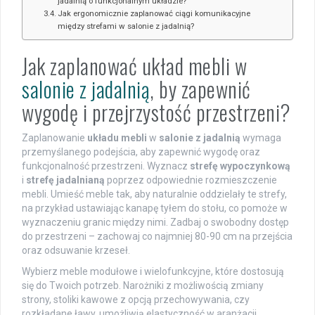
jadalnią o funkcjonalnym układzie?
Jak ergonomicznie zaplanować ciągi komunikacyjne
między strefami w salonie z jadalnią?
Jak zaplanować układ mebli w
salonie z jadalnią
, by zapewnić
wygodę i przejrzystość przestrzeni?
Zaplanowanie
układu mebli
w
salonie z jadalnią
wymaga
przemyślanego podejścia, aby zapewnić wygodę oraz
funkcjonalność przestrzeni. Wyznacz
strefę wypoczynkową
i
strefę jadalnianą
poprzez odpowiednie rozmieszczenie
mebli. Umieść meble tak, aby naturalnie oddzielały te strefy,
na przykład ustawiając kanapę tyłem do stołu, co pomoże w
wyznaczeniu granic między nimi. Zadbaj o swobodny dostęp
do przestrzeni – zachowaj co najmniej 80-90 cm na przejścia
oraz odsuwanie krzeseł.
Wybierz meble modułowe i wielofunkcyjne, które dostosują
się do Twoich potrzeb. Narożniki z możliwością zmiany
strony, stoliki kawowe z opcją przechowywania, czy
rozkładane ławy, umożliwią elastyczność w aranżacji.