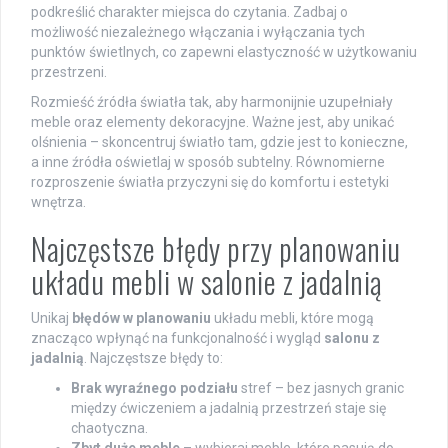
podkreślić charakter miejsca do czytania. Zadbaj o
możliwość niezależnego włączania i wyłączania tych
punktów świetlnych, co zapewni elastyczność w użytkowaniu
przestrzeni.
Rozmieść źródła światła tak, aby harmonijnie uzupełniały
meble oraz elementy dekoracyjne. Ważne jest, aby unikać
olśnienia – skoncentruj światło tam, gdzie jest to konieczne,
a inne źródła oświetlaj w sposób subtelny. Równomierne
rozproszenie światła przyczyni się do komfortu i estetyki
wnętrza.
Najczęstsze błędy przy planowaniu
układu mebli w salonie z jadalnią
Unikaj
błędów w planowaniu
układu mebli, które mogą
znacząco wpłynąć na funkcjonalność i wygląd
salonu z
jadalnią
. Najczęstsze błędy to:
Brak wyraźnego podziału
stref – bez jasnych granic
między ćwiczeniem a jadalnią przestrzeń staje się
chaotyczna.
Zbyt duże meble
– wybieraj meble, które pasują do