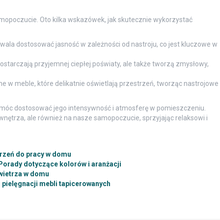
mopoczucie. Oto kilka wskazówek, jak skutecznie wykorzystać
wala dostosować jasność w zależności od nastroju, co jest kluczowe w
dostarczają przyjemnej ciepłej poświaty, ale także tworzą zmysłowy,
 w meble, które delikatnie oświetlają przestrzeń, tworząc nastrojowe
y móc dostosować jego intensywność i atmosferę w pomieszczeniu.
wnętrza, ale również na nasze samopoczucie, sprzyjając relaksowi i
trzeń do pracy w domu
Porady dotyczące kolorów i aranżacji
wietrza w domu
pielęgnacji mebli tapicerowanych