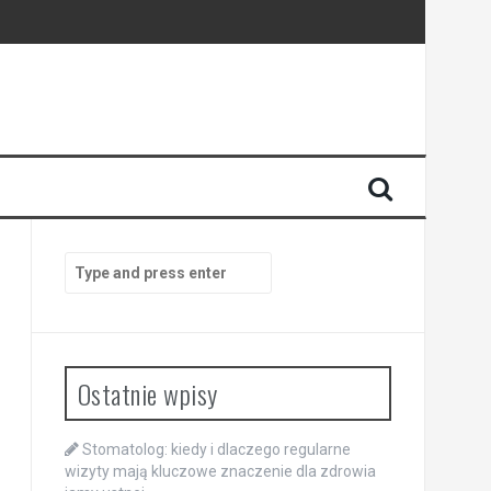
enia
anego
Search
for:
Ostatnie wpisy
Stomatolog: kiedy i dlaczego regularne
wizyty mają kluczowe znaczenie dla zdrowia