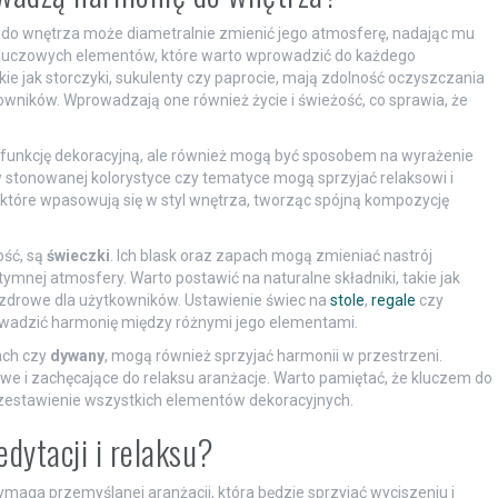
o wnętrza może diametralnie zmienić jego atmosferę, nadając mu
kluczowych elementów, które warto wprowadzić do każdego
ie jak storczyki, sukulenty czy paprocie, mają zdolność oczyszczania
ników. Wprowadzają one również życie i świeżość, co sprawia, że
lko funkcję dekoracyjną, ale również mogą być sposobem na wyrażenie
stonowanej kolorystyce czy tematyce mogą sprzyjać relaksowi i
które wpasowują się w styl wnętrza, tworząc spójną kompozycję
ość, są
świeczki
. Ich blask oraz zapach mogą zmieniać nastrój
ymnej atmosfery. Warto postawić na naturalne składniki, takie jak
 i zdrowe dla użytkowników. Ustawienie świec na
stole
,
regale
czy
wadzić harmonię między różnymi jego elementami.
ach czy
dywany
, mogą również sprzyjać harmonii w przestrzeni.
awe i zachęcające do relaksu aranżacje. Warto pamiętać, że kluczem do
e zestawienie wszystkich elementów dekoracyjnych.
dytacji i relaksu?
ymaga przemyślanej aranżacji, która będzie sprzyjać wyciszeniu i