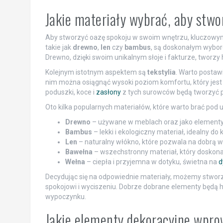
Jakie materiały wybrać, aby stwo
Aby stworzyć oazę spokoju w swoim wnętrzu, kluczowym
takie jak
drewno
,
len
czy
bambus
, są doskonałym wybor
Drewno, dzięki swoim unikalnym słoje i fakturze, tworzy 
Kolejnym istotnym aspektem są
tekstylia
. Warto postawi
nim można osiągnąć wysoki poziom komfortu, który jest
poduszki, koce i
zasłony
z tych surowców będą tworzyć p
Oto kilka popularnych materiałów, które warto brać pod u
Drewno
– używane w meblach oraz jako elementy
Bambus
– lekki i ekologiczny materiał, idealny do
Len
– naturalny włókno, które pozwala na dobrą went
Bawełna
– wszechstronny materiał, który doskonale
Wełna
– ciepła i przyjemna w dotyku, świetna na
d
Decydując się na odpowiednie materiały, możemy stworzyć
spokojowi i wyciszeniu. Dobrze dobrane elementy będą 
wypoczynku.
Jakie elementy dekoracyjne wpr