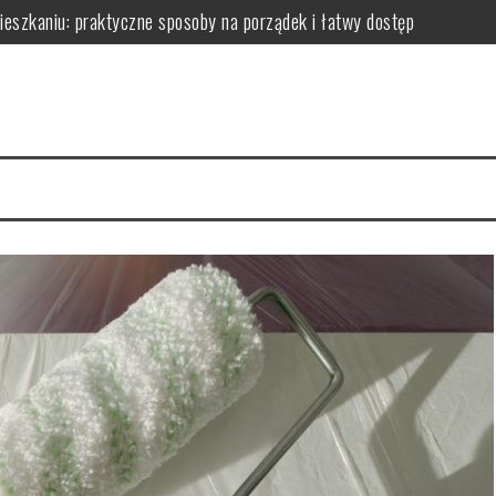
zkaniu: praktyczne sposoby na porządek i łatwy dostęp
niu: praktyczne sposoby na wykorzystanie ścian bez efektu zagrac
m: jak wybrać i zamontować funkcjonalną przegrodę ze szkła hartow
edy dodają przestrzeni, a kiedy mogą przeszkadzać?
erce – praktyczne porady wyboru, montażu i aranżacji przestrzeni
izyty mają kluczowe znaczenie dla zdrowia jamy ustnej