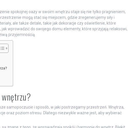
zenie spokojnej oazy w swoim wnętrzu staje się nie tylko pragnieniem,
zestrzenie mogą stać się miejscem, gdzie zregenerujemy siły i
iały, ale także detale, takie jak dekoracje czy oświetlenie, które
 jak wprowadzić do swojego domu elementy, które sprzyjają relaksowi,
ziwą przyjemnością.
rza?
w wnętrzu?
ze samopoczucie i sposób, w jaki postrzegamy przestrzeń. Wnętrza,
e oraz poziom stresu. Dlatego niezwykle ważne jest, aby wybierać
e
, są znane z tego, że wprowadzają spokój i harmonię do wnętrz. Błękit