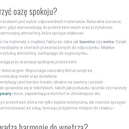
rzyć oazę spokoju?
 krokiem jest wybór odpowiednich materiałów. Naturalne surowce,
em, gdyż wprowadzają do przestrzeni ciepło oraz przytulność.
harmonijną atmosferę, która sprzyja relaksowi.
ć na materiały o miękkiej fakturze, takie jak
bawełna
czy
wełna
. Dzięki
 niezbędny w strefach przeznaczonych do odpoczynku. Miękkie
rzytulną atmosferę, zachęcając do wypoczynku.
wagę przy aranżacji spokojnej przestrzeni:
 dekoracyjne. Wspomaga naturalny klimat wnętrza.
 konstrukcji mebli oraz dodatków.
ylację i jest bardzo trwałe, idealne na zasłony i pościel.
 sprawdza się w tekstyliach, takich jak poduszki, ręczniki czy narzuty.
ywany
i koce, zapewniająca komfort w chłodniejsze dni.
 przestrzeń, która nie tylko będzie estetyczna, ale również sprzyjać
harmonizować ze sobą, tworząc przyjemne miejsce do relaksu i
owadzą harmonię do wnętrza?