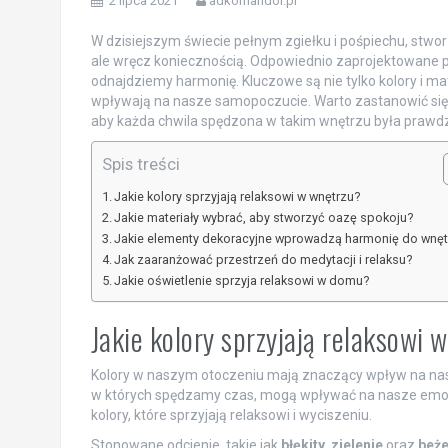
2 lipca 2021
adkomandor.pl
W dzisiejszym świecie pełnym zgiełku i pośpiechu, stwor
ale wręcz koniecznością. Odpowiednio zaprojektowane pr
odnajdziemy harmonię. Kluczowe są nie tylko kolory i mater
wpływają na nasze samopoczucie. Warto zastanowić się,
aby każda chwila spędzona w takim wnętrzu była prawd
Spis treści
Jakie kolory sprzyjają relaksowi w wnętrzu?
Jakie materiały wybrać, aby stworzyć oazę spokoju?
Jakie elementy dekoracyjne wprowadzą harmonię do wnęt
Jak zaaranżować przestrzeń do medytacji i relaksu?
Jakie oświetlenie sprzyja relaksowi w domu?
Jakie kolory sprzyjają relaksowi 
Kolory w naszym otoczeniu mają znaczący wpływ na nas
w których spędzamy czas, mogą wpływać na nasze emocj
kolory, które sprzyjają relaksowi i wyciszeniu.
Stonowane odcienie, takie jak
błękity
,
zielenie
oraz
beż