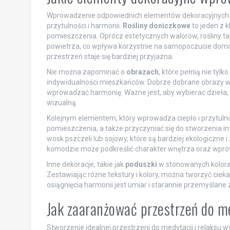
Wprowadzenie odpowiednich elementów dekoracyjnych d
przytulności i harmonii.
Rośliny doniczkowe
to jeden z 
pomieszczenia. Oprócz estetycznych walorów, rośliny tak
powietrza, co wpływa korzystnie na samopoczucie domow
przestrzeń staje się bardziej przyjazna.
Nie można zapominać o
obrazach
, które pełnią nie ty
indywidualności mieszkańców. Dobrze dobrane obrazy w 
wprowadzać harmonię. Ważne jest, aby wybierać dzieła, 
wizualną.
Kolejnym elementem, który wprowadza ciepło i przytuln
pomieszczenia, a także przyczyniać się do stworzenia int
wosk pszczeli lub sojowy, które są bardziej ekologiczne
komodzie może podkreślić charakter wnętrza oraz wpro
Inne dekoracje, takie jak
poduszki
w stonowanych kolor
Zestawiając różne tekstury i kolory, można tworzyć ciek
osiągnięcia harmonii jest umiar i starannie przemyślan
Jak zaaranżować przestrzeń do me
Stworzenie idealnej przestrzeni do medytacji i relaksu w