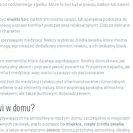
la od codziennego zgiełku. Może to być kąt w pokoju, balkon lub nawet
 być
miękki koc
, na którym można usiąść, lub specjalna poduszka do
ścią poprawi komfort podczas sesji relaksacyjnych. Dobrze dobrane
 charakter.
sprzyjającej medytacji. Należy wybierać źródła światła, które można
mogą wprowadzić dodatkowy element relaksu, a ich delikatny blask
 elementów, które działają uspokajająco. Rośliny doniczkowe, jak
aturalny akcent i poprawić jakość powietrza. Przyjemne zapachy, jak
omfort medytacji, więc warto rozważyć ich zastosowanie.
trzeni do medytacji i relaksu jest zharmonizowanie różnorodnych
etlenie oraz elementy natury, które wspierają spokojną atmosferę.
ko relaksem, ale także duchowym doświadczeniem.
owi w domu?
wpływających na atmosferę w naszym domu, szczególnie w miejscach
ywnych żarówek, warto postawić na
miękkie, ciepłe źródła światła
,
wie, a także aromatyczne
świece
, tworzą przytulną atmosferę, idealną