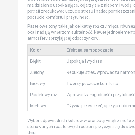
ma działanie uspokajające, kojarzy się z niebem i wodą, c
potrafi zredukować uczucie stresu i nadać pomieszczen
poczucie komfortu i przytulności.
Pastelowe tony, takie jak delikatny róż czy mięta, równi
oka i nadają wnętrzom subtelność. Nawet jednoelemento
atmosfery sprzyjającej odpoczynkowi.
Kolor
Efekt na samopoczucie
Błękit
Uspokaja i wycisza
Zielony
Redukuje stres, wprowadza harmon
Beżowy
Tworzy poczucie komfortu
Pastelowy róż
Wprowadza łagodność i przytulnoś
Miętowy
Ożywia przestrzeń, sprzyja dobre
Wybór odpowiednich kolorów w aranżacji wnętrz może
stonowanych i pastelowych odcieni przyczyni się do stwo
dniu.