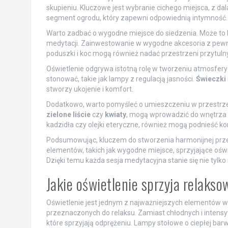
skupieniu. Kluczowe jest wybranie cichego miejsca, z da
segment ogrodu, który zapewni odpowiednią intymność.
Warto zadbać o wygodne miejsce do siedzenia. Może to
medytacji. Zainwestowanie w wygodne akcesoria z pewno
poduszki i koc mogą również nadać przestrzeni przytulny
Oświetlenie odgrywa istotną rolę w tworzeniu atmosfery 
stonować, takie jak lampy z regulacją jasności.
Świeczki
stworzy ukojenie i komfort.
Dodatkowo, warto pomyśleć o umieszczeniu w przestrzeni
zielone liście
czy
kwiaty
, mogą wprowadzić do wnętrza n
kadzidła czy olejki eteryczne, również mogą podnieść k
Podsumowując, kluczem do stworzenia harmonijnej przes
elementów, takich jak wygodne miejsce, sprzyjające oświ
Dzięki temu każda sesja medytacyjna stanie się nie tyl
Jakie oświetlenie sprzyja relaks
Oświetlenie jest jednym z najważniejszych elementów 
przeznaczonych do relaksu. Zamiast chłodnych i intens
które sprzyjają odprężeniu. Lampy stołowe o ciepłej bar