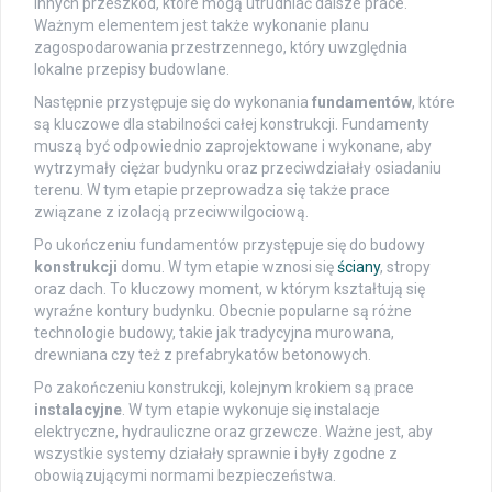
innych przeszkód, które mogą utrudniać dalsze prace.
Ważnym elementem jest także wykonanie planu
zagospodarowania przestrzennego, który uwzględnia
lokalne przepisy budowlane.
Następnie przystępuje się do wykonania
fundamentów
, które
są kluczowe dla stabilności całej konstrukcji. Fundamenty
muszą być odpowiednio zaprojektowane i wykonane, aby
wytrzymały ciężar budynku oraz przeciwdziałały osiadaniu
terenu. W tym etapie przeprowadza się także prace
związane z izolacją przeciwwilgociową.
Po ukończeniu fundamentów przystępuje się do budowy
konstrukcji
domu. W tym etapie wznosi się
ściany
, stropy
oraz dach. To kluczowy moment, w którym kształtują się
wyraźne kontury budynku. Obecnie popularne są różne
technologie budowy, takie jak tradycyjna murowana,
drewniana czy też z prefabrykatów betonowych.
Po zakończeniu konstrukcji, kolejnym krokiem są prace
instalacyjne
. W tym etapie wykonuje się instalacje
elektryczne, hydrauliczne oraz grzewcze. Ważne jest, aby
wszystkie systemy działały sprawnie i były zgodne z
obowiązującymi normami bezpieczeństwa.