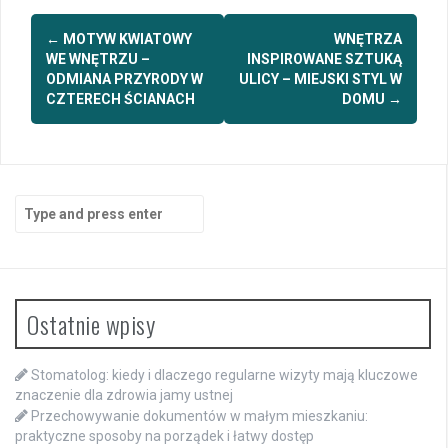
Post
←
MOTYW KWIATOWY
WNĘTRZA
navigation
WE WNĘTRZU –
INSPIROWANE SZTUKĄ
ODMIANA PRZYRODY W
ULICY – MIEJSKI STYL W
CZTERECH ŚCIANACH
DOMU
→
Search
for:
Ostatnie wpisy
Stomatolog: kiedy i dlaczego regularne wizyty mają kluczowe
znaczenie dla zdrowia jamy ustnej
Przechowywanie dokumentów w małym mieszkaniu:
praktyczne sposoby na porządek i łatwy dostęp