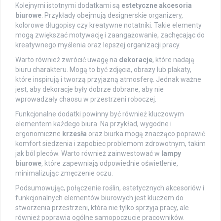
Kolejnymi istotnymi dodatkami są
estetyczne akcesoria
biurowe
. Przykłady obejmują designerskie organizery,
kolorowe długopisy czy kreatywne notatniki. Takie elementy
mogą zwiększać motywację i zaangażowanie, zachęcając do
kreatywnego myślenia oraz lepszej organizacji pracy.
Warto również zwrócić uwagę na
dekoracje
, które nadają
biuru charakteru. Mogą to być zdjęcia, obrazy lub plakaty,
które inspirują i tworzą przyjazną atmosferę. Jednak ważne
jest, aby dekoracje były dobrze dobrane, aby nie
wprowadzały chaosu w przestrzeni roboczej.
Funkcjonalne dodatki powinny być również kluczowym
elementem każdego biura. Na przykład, wygodne i
ergonomiczne
krzesła
oraz biurka mogą znacząco poprawić
komfort siedzenia i zapobiec problemom zdrowotnym, takim
jak ból pleców. Warto również zainwestować w
lampy
biurowe
, które zapewniają odpowiednie oświetlenie,
minimalizując zmęczenie oczu.
Podsumowując, połączenie roślin, estetycznych akcesoriów i
funkcjonalnych elementów biurowych jest kluczem do
stworzenia przestrzeni, która nie tylko sprzyja pracy, ale
również poprawia ogólne samopoczucie pracowników.