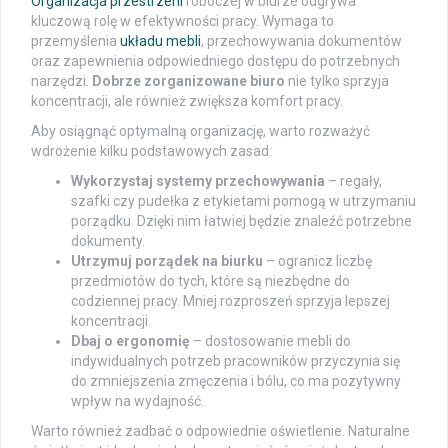
Organizacja przestrzeni
roboczej w biurze odgrywa
kluczową rolę w efektywności pracy. Wymaga to
przemyślenia
układu mebli
, przechowywania dokumentów
oraz zapewnienia odpowiedniego dostępu do potrzebnych
narzędzi.
Dobrze zorganizowane biuro
nie tylko sprzyja
koncentracji, ale również zwiększa komfort pracy.
Aby osiągnąć optymalną organizację, warto rozważyć
wdrożenie kilku podstawowych zasad:
Wykorzystaj systemy przechowywania
– regały,
szafki czy pudełka z etykietami pomogą w utrzymaniu
porządku. Dzięki nim łatwiej będzie znaleźć potrzebne
dokumenty.
Utrzymuj porządek na biurku
– ogranicz liczbę
przedmiotów do tych, które są niezbędne do
codziennej pracy. Mniej rozproszeń sprzyja lepszej
koncentracji.
Dbaj o ergonomię
– dostosowanie mebli do
indywidualnych potrzeb pracowników przyczynia się
do zmniejszenia zmęczenia i bólu, co ma pozytywny
wpływ na wydajność.
Warto również zadbać o odpowiednie oświetlenie. Naturalne