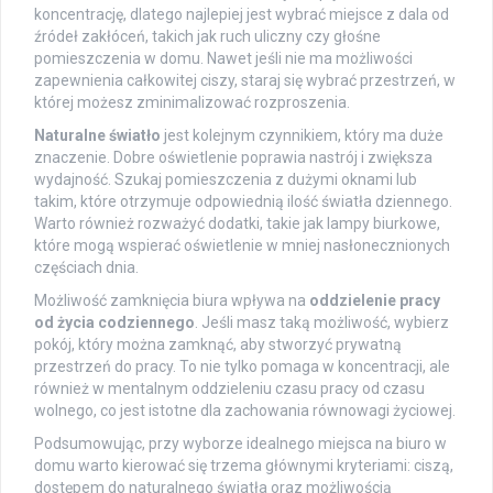
koncentrację, dlatego najlepiej jest wybrać miejsce z dala od
źródeł zakłóceń, takich jak ruch uliczny czy głośne
pomieszczenia w domu. Nawet jeśli nie ma możliwości
zapewnienia całkowitej ciszy, staraj się wybrać przestrzeń, w
której możesz zminimalizować rozproszenia.
Naturalne światło
jest kolejnym czynnikiem, który ma duże
znaczenie. Dobre oświetlenie poprawia nastrój i zwiększa
wydajność. Szukaj pomieszczenia z dużymi oknami lub
takim, które otrzymuje odpowiednią ilość światła dziennego.
Warto również rozważyć dodatki, takie jak lampy biurkowe,
które mogą wspierać oświetlenie w mniej nasłonecznionych
częściach dnia.
Możliwość zamknięcia biura wpływa na
oddzielenie pracy
od życia codziennego
. Jeśli masz taką możliwość, wybierz
pokój, który można zamknąć, aby stworzyć prywatną
przestrzeń do pracy. To nie tylko pomaga w koncentracji, ale
również w mentalnym oddzieleniu czasu pracy od czasu
wolnego, co jest istotne dla zachowania równowagi życiowej.
Podsumowując, przy wyborze idealnego miejsca na biuro w
domu warto kierować się trzema głównymi kryteriami: ciszą,
dostępem do naturalnego światła oraz możliwością