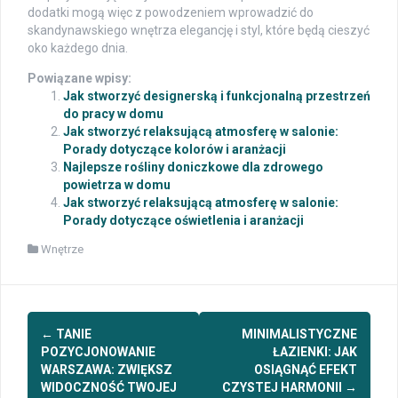
dodatki mogą więc z powodzeniem wprowadzić do
skandynawskiego wnętrza elegancję i styl, które będą cieszyć
oko każdego dnia.
Powiązane wpisy:
Jak stworzyć designerską i funkcjonalną przestrzeń
do pracy w domu
Jak stworzyć relaksującą atmosferę w salonie:
Porady dotyczące kolorów i aranżacji
Najlepsze rośliny doniczkowe dla zdrowego
powietrza w domu
Jak stworzyć relaksującą atmosferę w salonie:
Porady dotyczące oświetlenia i aranżacji
Wnętrze
Post
←
TANIE
MINIMALISTYCZNE
navigation
POZYCJONOWANIE
ŁAZIENKI: JAK
WARSZAWA: ZWIĘKSZ
OSIĄGNĄĆ EFEKT
WIDOCZNOŚĆ TWOJEJ
CZYSTEJ HARMONII
→