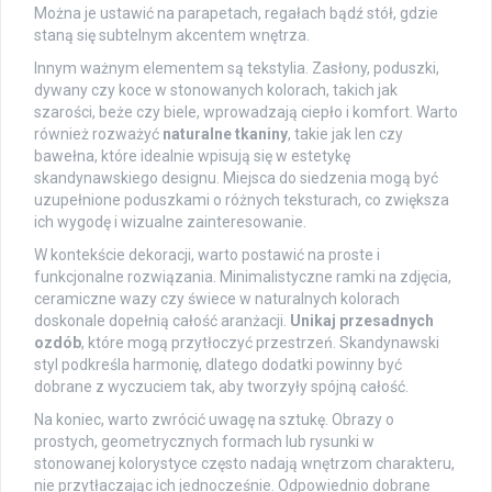
Można je ustawić na parapetach, regałach bądź stół, gdzie
staną się subtelnym akcentem wnętrza.
Innym ważnym elementem są tekstylia. Zasłony, poduszki,
dywany czy koce w stonowanych kolorach, takich jak
szarości, beże czy biele, wprowadzają ciepło i komfort. Warto
również rozważyć
naturalne tkaniny
, takie jak len czy
bawełna, które idealnie wpisują się w estetykę
skandynawskiego designu. Miejsca do siedzenia mogą być
uzupełnione poduszkami o różnych teksturach, co zwiększa
ich wygodę i wizualne zainteresowanie.
W kontekście dekoracji, warto postawić na proste i
funkcjonalne rozwiązania. Minimalistyczne ramki na zdjęcia,
ceramiczne wazy czy świece w naturalnych kolorach
doskonale dopełnią całość aranżacji.
Unikaj przesadnych
ozdób
, które mogą przytłoczyć przestrzeń. Skandynawski
styl podkreśla harmonię, dlatego dodatki powinny być
dobrane z wyczuciem tak, aby tworzyły spójną całość.
Na koniec, warto zwrócić uwagę na sztukę. Obrazy o
prostych, geometrycznych formach lub rysunki w
stonowanej kolorystyce często nadają wnętrzom charakteru,
nie przytłaczając ich jednocześnie. Odpowiednio dobrane