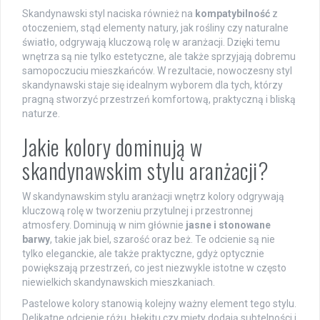
Skandynawski styl naciska również na
kompatybilność
z
otoczeniem, stąd elementy natury, jak rośliny czy naturalne
światło, odgrywają kluczową rolę w aranżacji. Dzięki temu
wnętrza są nie tylko estetyczne, ale także sprzyjają dobremu
samopoczuciu mieszkańców. W rezultacie, nowoczesny styl
skandynawski staje się idealnym wyborem dla tych, którzy
pragną stworzyć przestrzeń komfortową, praktyczną i bliską
naturze.
Jakie kolory dominują w
skandynawskim stylu aranżacji?
W skandynawskim stylu aranżacji wnętrz kolory odgrywają
kluczową rolę w tworzeniu przytulnej i przestronnej
atmosfery. Dominują w nim głównie
jasne i stonowane
barwy
, takie jak biel, szarość oraz beż. Te odcienie są nie
tylko eleganckie, ale także praktyczne, gdyż optycznie
powiększają przestrzeń, co jest niezwykle istotne w często
niewielkich skandynawskich mieszkaniach.
Pastelowe kolory stanowią kolejny ważny element tego stylu.
Delikatne odcienie różu, błękitu czy mięty dodają subtelności i