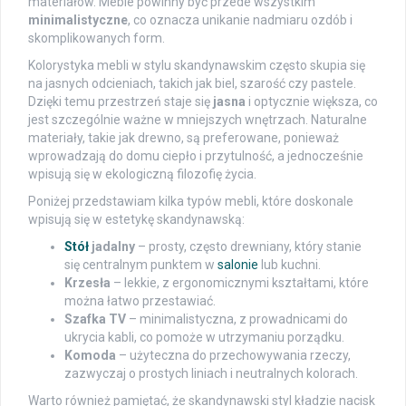
materiałów. Meble powinny być przede wszystkim
minimalistyczne
, co oznacza unikanie nadmiaru ozdób i
skomplikowanych form.
Kolorystyka mebli w stylu skandynawskim często skupia się
na jasnych odcieniach, takich jak biel, szarość czy pastele.
Dzięki temu przestrzeń staje się
jasna
i optycznie większa, co
jest szczególnie ważne w mniejszych wnętrzach. Naturalne
materiały, takie jak drewno, są preferowane, ponieważ
wprowadzają do domu ciepło i przytulność, a jednocześnie
wpisują się w ekologiczną filozofię życia.
Poniżej przedstawiam kilka typów mebli, które doskonale
wpisują się w estetykę skandynawską:
Stół
jadalny
– prosty, często drewniany, który stanie
się centralnym punktem w
salonie
lub kuchni.
Krzesła
– lekkie, z ergonomicznymi kształtami, które
można łatwo przestawiać.
Szafka TV
– minimalistyczna, z prowadnicami do
ukrycia kabli, co pomoże w utrzymaniu porządku.
Komoda
– użyteczna do przechowywania rzeczy,
zazwyczaj o prostych liniach i neutralnych kolorach.
Warto również pamiętać, że skandynawski styl kładzie nacisk