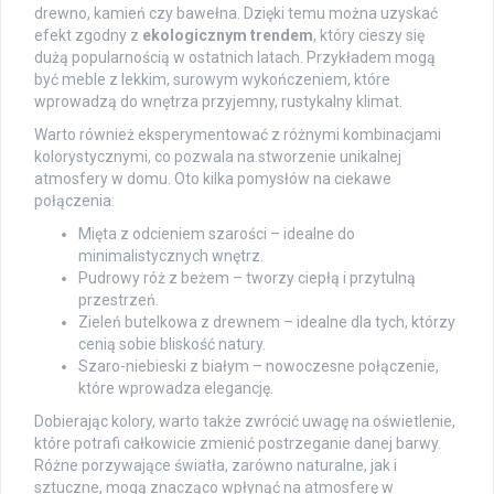
drewno, kamień czy bawełna. Dzięki temu można uzyskać
efekt zgodny z
ekologicznym trendem
, który cieszy się
dużą popularnością w ostatnich latach. Przykładem mogą
być meble z lekkim, surowym wykończeniem, które
wprowadzą do wnętrza przyjemny, rustykalny klimat.
Warto również eksperymentować z różnymi kombinacjami
kolorystycznymi, co pozwala na stworzenie unikalnej
atmosfery w domu. Oto kilka pomysłów na ciekawe
połączenia:
Mięta z odcieniem szarości – idealne do
minimalistycznych wnętrz.
Pudrowy róż z beżem – tworzy ciepłą i przytulną
przestrzeń.
Zieleń butelkowa z drewnem – idealne dla tych, którzy
cenią sobie bliskość natury.
Szaro-niebieski z białym – nowoczesne połączenie,
które wprowadza elegancję.
Dobierając kolory, warto także zwrócić uwagę na oświetlenie,
które potrafi całkowicie zmienić postrzeganie danej barwy.
Różne porzywające światła, zarówno naturalne, jak i
sztuczne, mogą znacząco wpłynąć na atmosferę w