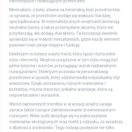
harmonijnych i relaksujących przestrzeni.
Minimalizm, z kolei, stawia na minimalną ilość przedmiotów,
co sprawia, że przestrzeń wydaje się większa i bardziej
uporządkowana. W minimalistycznych wnętrzach dominują
neutralne barwy, a także przemyślane akcenty, które nie
przytłaczają, ale dodają charakteru. Ta koncepcja świetnie
sprawdza się w małych mieszkaniach, gdzie każdy element
powinien mieć swoje miejsce i funkcję.
Eklektyzm to kolejny ważny trend, który łączy różnorodne
style i elementy. Wnętrza urządzone w tym stylu mogą być
pełne kolorów i wzorów, przyciągając wzrok niebanalnymi
rozwiązaniami. Eklektyzm pozwala na personalizację
przestrzeni w sposób, który odzwierciedla indywidualny styl
właściciela. Dzięki zestawieniu różnych materiałów i
kształtów, można stworzyć unikalne aranżacje, które są
niepowtarzalne i wyraziste.
Wśród najnowszych trendów w aranżacji wnętrz uwagę
zwraca także rosnące zainteresowanie zrównoważonym
rozwojem. Wiele osób decyduje się na wykorzystanie
materiałów ekologicznych oraz mebli z odzysku, co świadczy
o dbałości o środowisko. Tego rodzaju podejście nie tylko