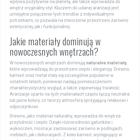
wpływa pozytywnie na planetę, ale także wprowadza do
wnętrz oryginalny styl. Kluczem do udanej aranżacji jest
umiejętne połączenie tych trendów z indywidualnymi
potrzebami, co pozwala na stworzenie przestrzeni zarówno
estetycznej, jak i funkcjonalnej.
Jakie materiały dominują w
nowoczesnych wnętrzach?
W nowoczesnych wnętrzach dominują
naturalne materiały
,
które wprowadzają do przestrzeni ciepło i elegancję. Drewno,
kamień oraz metal stały się szczególnie popularne w
ostatnich latach, ponieważ nadają pomieszczeniom
charakterystyczny wygląd, a także zapewniają trwałość.
Aranżacje oparte na tych materiałach często łączą neutralne
lub jasne kolory, co tworzy atmosferę sprzyjającą relaksowi i
odpoczynkowi.
Drewno, jako materiał naturalny, wprowadza do wnętrza
przytulność i ciepło. Dzięki różnorodności gatunków i
wykończeń, można je zastosować zarówno w podłogach,
meblach, jak i dekoracjach. Z kolei kamień, występujący w