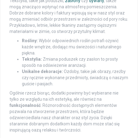
Tekstylia, takie jak poduszki,
zasłony
czy
dywany
, także
mogą znacząco wpłynąć na atmosferę pomieszczenia.
Dobrze dobrane kolory i faktury wpisują się w nasz styl oraz
mogą zmieniać odbiór przestrzeni w zależności od pory roku.
Przykładowo, letnie, lekkie tkaniny zastąpmy cięższymi
materiałami w zimie, co stworzy przytulny klimat.
Rośliny:
Wybór odpowiednich roślin potrafi ożywić
każde wnętrze, dodając mu świeżości i naturalnego
piękna.
Tekstylia:
Zmiana poduszek czy zasłon to prosty
sposób na odświeżenie aranżacji.
Unikalne dekoracje:
Ozdoby, takie jak obrazy, rzeźby
czy ręcznie wykonane przedmioty, świadczą o naszym
guście i pasjach.
Ogólnie rzecz biorąc, dodatki powinny być wybierane nie
tylko ze względu na ich estetykę, ale również na
funkcjonalność
. Różnorodność dostępnych elementów
pozwala na stworzenie przestrzeni, która będzie
odzwierciedlała nasz charakter oraz styl życia. Dzięki
starannie dobranym dodatkom każdy dom może stać się
inspirującą oazą relaksu i twórczości.