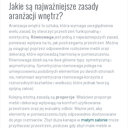
Jakie są najważniejsze zasady
aranżacji wnętrz?
Aranżacja wnętrz to sztuka, która wymaga uwzględnienia
wielu zasad, by stworzyć przestrzeń funkcjonalną i
estetyczną.
Równowaga
jest jedną z najważniejszych zasad,
ponieważ wpływa na to, jak postrzegamy przestrzeń. Można
ją osiągnąć poprzez odpowiednie rozłożenie mebli oraz
dekoracji, które wprowadzą harmonię w pomieszczeniu.
Równowaga dzieli się na dwa główne typy: symetryczną i
asymetryczną. Symetryczna równowaga polega na
umiejscowieniu podobnych elementów po dwóch stronach
osi, natomiast asymetryczna równowaga korzysta z
różnorodnych kształtów i wielkości, które jednak tworzą
spójną całość.
Kolejną istotną zasadą są
proporcje
. Właściwe proporcje
mebli i dekoracji wpływają na komfort użytkowania
przestrzeni oraz jej wizualny odbiór. Ważne jest, aby
elementy w pomieszczeniu były odpowiednio dostosowane
do jego rozmiarów. Zbyt duża kanapa w
małym salonie
może
przytłaczać przestrzeń, podczas gdy zbyt małe meble w