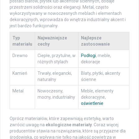
postaci blatów, płytek lub akcentów ściennych, dodaje
przestrzeni solidności oraz elegancji. Metal, często
wykorzystywany w nowoczesnych meblach i elementach
dekoracyjnych, wprowadza do wnętrza industrialny akcent i
jest bardzo funkcjonalny.
Typ
Najważniejsze
Najlepsze
materiału
cechy
zastosowanie
Drewno
Ciepłe, przytulne, w
Podłogi
, meble,
różnych stylach
dekoracje
Kamień
Trwały, elegancki,
Blaty, płytki, akcenty
naturalny
ścienne
Metal
Nowoczesny,
Meble, elementy
mocny, industrialny
dekoracyjne,
oświetlenie
Oprócz materiałów, które zapewniają estetykę, warto
zwrócić uwagę na
ekologiczne materiały
. Coraz więcej
producentów stawia na rozwiązania, które są przyjazne dla
środowiska, co wpływa nie tylko na jakość powietrza w