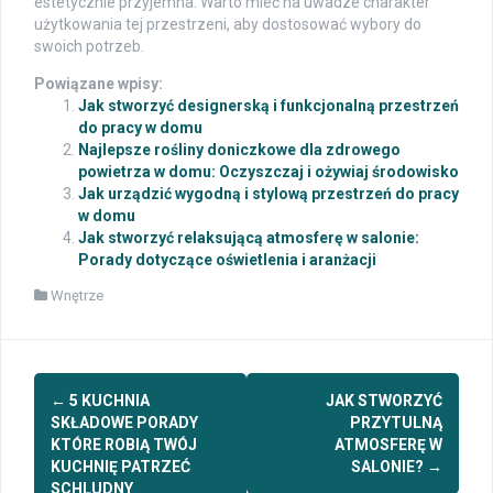
estetycznie przyjemna. Warto mieć na uwadze charakter
użytkowania tej przestrzeni, aby dostosować wybory do
swoich potrzeb.
Powiązane wpisy:
Jak stworzyć designerską i funkcjonalną przestrzeń
do pracy w domu
Najlepsze rośliny doniczkowe dla zdrowego
powietrza w domu: Oczyszczaj i ożywiaj środowisko
Jak urządzić wygodną i stylową przestrzeń do pracy
w domu
Jak stworzyć relaksującą atmosferę w salonie:
Porady dotyczące oświetlenia i aranżacji
Wnętrze
Post
←
5 KUCHNIA
JAK STWORZYĆ
navigation
SKŁADOWE PORADY
PRZYTULNĄ
KTÓRE ROBIĄ TWÓJ
ATMOSFERĘ W
KUCHNIĘ PATRZEĆ
SALONIE?
→
SCHLUDNY