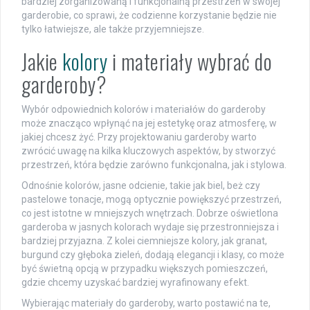
bardziej zorganizowaną i funkcjonalną przestrzeń w swojej
garderobie, co sprawi, że codzienne korzystanie będzie nie
tylko łatwiejsze, ale także przyjemniejsze.
Jakie
kolory
i materiały wybrać do
garderoby?
Wybór odpowiednich kolorów i materiałów do garderoby
może znacząco wpłynąć na jej estetykę oraz atmosferę, w
jakiej chcesz żyć. Przy projektowaniu garderoby warto
zwrócić uwagę na kilka kluczowych aspektów, by stworzyć
przestrzeń, która będzie zarówno funkcjonalna, jak i stylowa.
Odnośnie kolorów, jasne odcienie, takie jak biel, beż czy
pastelowe tonacje, mogą optycznie powiększyć przestrzeń,
co jest istotne w mniejszych wnętrzach. Dobrze oświetlona
garderoba w jasnych kolorach wydaje się przestronniejsza i
bardziej przyjazna. Z kolei ciemniejsze kolory, jak granat,
burgund czy głęboka zieleń, dodają elegancji i klasy, co może
być świetną opcją w przypadku większych pomieszczeń,
gdzie chcemy uzyskać bardziej wyrafinowany efekt.
Wybierając materiały do garderoby, warto postawić na te,