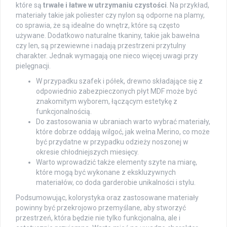
które są
trwałe i łatwe w utrzymaniu czystości
. Na przykład,
materiały takie jak poliester czy nylon są odporne na plamy,
co sprawia, że są idealne do wnętrz, które są często
używane. Dodatkowo naturalne tkaniny, takie jak bawełna
czy len, są przewiewne i nadają przestrzeni przytulny
charakter. Jednak wymagają one nieco więcej uwagi przy
pielęgnacji.
W przypadku szafek i półek, drewno składające się z
odpowiednio zabezpieczonych płyt MDF może być
znakomitym wyborem, łączącym estetykę z
funkcjonalnością.
Do zastosowania w ubraniach warto wybrać materiały,
które dobrze oddają wilgoć, jak wełna Merino, co może
być przydatne w przypadku odzieży noszonej w
okresie chłodniejszych miesięcy.
Warto wprowadzić także elementy szyte na miarę,
które mogą być wykonane z ekskluzywnych
materiałów, co doda garderobie unikalności i stylu.
Podsumowując, kolorystyka oraz zastosowane materiały
powinny być przekrojowo przemyślane, aby stworzyć
przestrzeń, która będzie nie tylko funkcjonalna, ale i