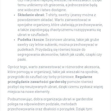
czy marynarki najlepiej wieszać na wieszakach. Dzięki
temu unikniemy ich gniecenia, a jednocześnie będą
one widoczne i łatwo dostępne.
Składanie ubrań
: T-shirty, swetry i jeansy można z
powodzeniem składać. Warto zainwestować w
specjalne organizery, które ułatwiają przechowywanie,
a także zapobiegają chaotycznemu rozsypywaniu się
ubrań w szufladach.
Pudełka i kosze
: Sezonowe ubrania, takie jak grube
swetry czy letnie sukienki, można przechowywać w
pudełkach. Przydadzą się również kosze do
segregowania akcesoriów, takich jak szalki, czapki czy
paski.
Oprócz tego, warto zainwestować w różnorodne akcesoria,
które pomogą w organizacji, takie jak wieszaki na spodnie,
przegródki do szuflad czy torby próżniowe.
Regularne
przeglądanie zawartości garderoby
pomoże również
pozbyć się nieużywanych ubrań, dzięki czemu zyskasz więcej
miejsca na nowe elementy.
Podsumowując, dobra organizacja ubrań w garderobie
polega na odpowiednim podziale, metodach
przechowywania oraz dbałości o porządek. Dzięki tym