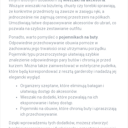
Innym istotnym dodatkiem są
wieszaki na akcesoria
.
Wiszące wieszaki na biżuterię, chusty czy torebki sprawiają,
że konkretne przedmioty są zawsze w zasięgu ręki, a
jednocześnie nie zajmują cennej przestrzeni na półkach.
Umożliwiają łatwe dopasowywanie akcesoriów do ubrań, co
pozwala na szybsze zestawianie outfitu.
Ponadto, warto pomyśleć o
pojemnikach na buty
.
Odpowiednie przechowywanie obuwia pomoże w
zachowaniu jego trwałości oraz utrzymaniu porządku.
Pojemniki typu przezroczystego ułatwiają szybkie
znalezienie odpowiedniego pary butów i chronią je przed
kurzem. Można także zainwestować w estetyczne pudełka,
które będą korespondować z resztą garderoby i nadadzą jej
elegancki wygląd.
Organizery szeptane, które eliminują bałagan i
ułatwiają dostęp do akcesoriów.
Wieszaki na dodatki, które pozwalają na ich
eksponowanie i łatwy dostęp.
Pojemniki na obuwie, które chronią buty i upraszczają
ich przechowywanie.
Dzięki wprowadzeniu tych dodatków, możesz stworzyć