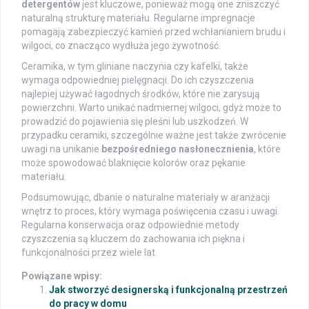
detergentów
jest kluczowe, ponieważ mogą one zniszczyć
naturalną strukturę materiału. Regularne impregnacje
pomagają zabezpieczyć kamień przed wchłanianiem brudu i
wilgoci, co znacząco wydłuża jego żywotność.
Ceramika, w tym gliniane naczynia czy kafelki, także
wymaga odpowiedniej pielęgnacji. Do ich czyszczenia
najlepiej używać łagodnych środków, które nie zarysują
powierzchni. Warto unikać nadmiernej wilgoci, gdyż może to
prowadzić do pojawienia się pleśni lub uszkodzeń. W
przypadku ceramiki, szczególnie ważne jest także zwrócenie
uwagi na unikanie
bezpośredniego nasłonecznienia
, które
może spowodować blaknięcie kolorów oraz pękanie
materiału.
Podsumowując, dbanie o naturalne materiały w aranżacji
wnętrz to proces, który wymaga poświęcenia czasu i uwagi.
Regularna konserwacja oraz odpowiednie metody
czyszczenia są kluczem do zachowania ich piękna i
funkcjonalności przez wiele lat.
Powiązane wpisy:
Jak stworzyć designerską i funkcjonalną przestrzeń
do pracy w domu