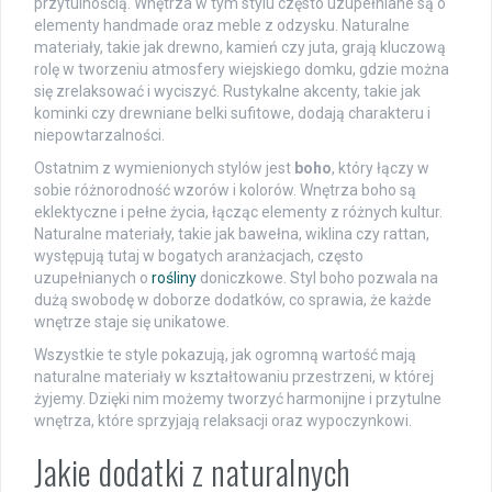
przytulnością. Wnętrza w tym stylu często uzupełniane są o
elementy handmade oraz meble z odzysku. Naturalne
materiały, takie jak drewno, kamień czy juta, grają kluczową
rolę w tworzeniu atmosfery wiejskiego domku, gdzie można
się zrelaksować i wyciszyć. Rustykalne akcenty, takie jak
kominki czy drewniane belki sufitowe, dodają charakteru i
niepowtarzalności.
Ostatnim z wymienionych stylów jest
boho
, który łączy w
sobie różnorodność wzorów i kolorów. Wnętrza boho są
eklektyczne i pełne życia, łącząc elementy z różnych kultur.
Naturalne materiały, takie jak bawełna, wiklina czy rattan,
występują tutaj w bogatych aranżacjach, często
uzupełnianych o
rośliny
doniczkowe. Styl boho pozwala na
dużą swobodę w doborze dodatków, co sprawia, że każde
wnętrze staje się unikatowe.
Wszystkie te style pokazują, jak ogromną wartość mają
naturalne materiały w kształtowaniu przestrzeni, w której
żyjemy. Dzięki nim możemy tworzyć harmonijne i przytulne
wnętrza, które sprzyjają relaksacji oraz wypoczynkowi.
Jakie dodatki z naturalnych