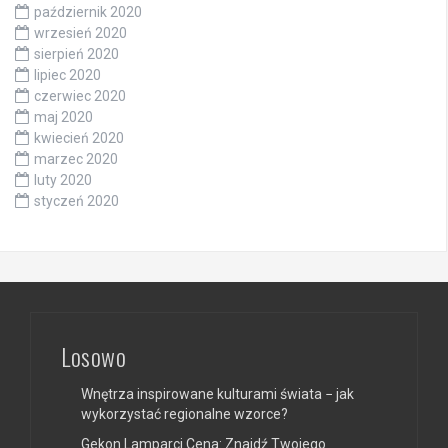
październik 2020
wrzesień 2020
sierpień 2020
lipiec 2020
czerwiec 2020
maj 2020
kwiecień 2020
marzec 2020
luty 2020
styczeń 2020
Losowo
Wnętrza inspirowane kulturami świata − jak
wykorzystać regionalne wzorce?
Gekon Lamparci Cena: Znajdź Twojego