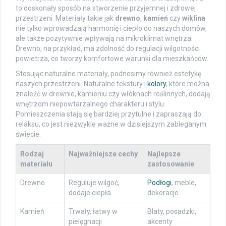
to doskonały sposób na stworzenie przyjemnej i zdrowej
przestrzeni. Materiały takie jak
drewno
,
kamień
czy
wiklina
nie tylko wprowadzają harmonię i ciepło do naszych domów,
ale także pozytywnie wpływają na mikroklimat wnętrza.
Drewno, na przykład, ma zdolność do regulacji wilgotności
powietrza, co tworzy komfortowe warunki dla mieszkańców.
Stosując naturalne materiały, podnosimy również estetykę
naszych przestrzeni. Naturalne tekstury i
kolory
, które można
znaleźć w drewnie, kamieniu czy włóknach roślinnych, dodają
wnętrzom niepowtarzalnego charakteru i stylu.
Pomieszczenia stają się bardziej przytulne i zapraszają do
relaksu, co jest niezwykle ważne w dzisiejszym zabieganym
świecie.
Rodzaj
Najważniejsze cechy
Najlepsze
materiału
zastosowanie
Drewno
Reguluje wilgoć,
Podłogi
, meble,
dodaje ciepła
dekoracje
Kamień
Trwały, łatwy w
Blaty, posadzki,
pielęgnacji
akcenty