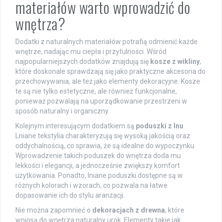
materiałów warto wprowadzić do
wnętrza?
Dodatki z naturalnych materiałów potrafią odmienić każde
wnętrze, nadając mu ciepła i przytulności. Wśród
najpopularniejszych dodatków znajdują się
kosze z wikliny
,
które doskonale sprawdzają się jako praktyczne akcesoria do
przechowywania, ale też jako elementy dekoracyjne. Kosze
te są nie tylko estetyczne, ale również funkcjonalne,
ponieważ pozwalają na uporządkowanie przestrzeni w
sposób naturalny i organiczny.
Kolejnym interesującym dodatkiem są
poduszki z lnu
.
Lniane tekstylia charakteryzują się wysoką jakością oraz
oddychalnością, co sprawia, że są idealne do wypoczynku.
Wprowadzenie takich poduszek do wnętrza doda mu
lekkości i elegancji, a jednocześnie zwiększy komfort
użytkowania. Ponadto, lniane poduszki dostępne są w
różnych kolorach i wzorach, co pozwala na łatwe
dopasowanie ich do stylu aranżacji.
Nie można zapomnieć o
dekoracjach z drewna
, które
wniosą do wnętrza naturalny urok. Elementy takie jak