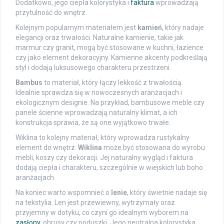
Dodatkowo, jego ciepła kolorystyka i
faktura
wprowadzają
przytulność do wnętrz.
Kolejnym popularnym materiałem jest
kamień
, który nadaje
elegancji oraz trwałości. Naturalne kamienie, takie jak
marmur czy granit, mogą być stosowane w kuchni, łazience
czy jako element dekoracyjny. Kamienne akcenty podkreślają
styl i dodają luksusowego charakteru przestrzeni.
Bambus
to materiał, który łączy lekkość z trwałością.
Idealnie sprawdza się w nowoczesnych aranżacjach i
ekologicznym designie. Na przykład, bambusowe meble czy
panele ścienne wprowadzają naturalny klimat, a ich
konstrukcja sprawia, że są one wyjątkowo trwałe.
Wiklina to kolejny materiał, który wprowadza rustykalny
element do wnętrz.
Wiklina
może być stosowana do wyrobu
mebli, koszy czy dekoracji. Jej naturalny wygląd i faktura
dodają ciepła i charakteru, szczególnie w wiejskich lub boho
aranżacjach.
Na koniec warto wspomnieć o
lenie
, który świetnie nadaje się
na tekstylia. Len jest przewiewny, wytrzymały oraz
przyjemny w dotyku, co czyni go idealnym wyborem na
zasłony
, obrusy czy poduszki. Jego neutralna kolorystyka