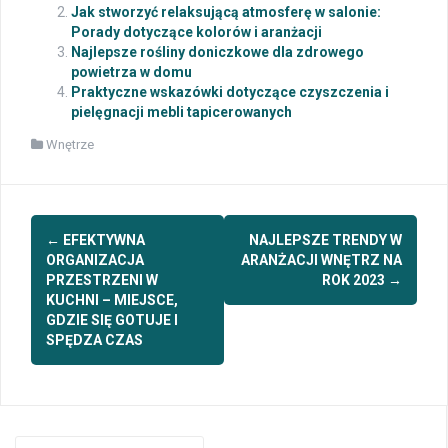
Jak stworzyć relaksującą atmosferę w salonie:
Porady dotyczące kolorów i aranżacji
Najlepsze rośliny doniczkowe dla zdrowego
powietrza w domu
Praktyczne wskazówki dotyczące czyszczenia i
pielęgnacji mebli tapicerowanych
Wnętrze
Post
←
EFEKTYWNA
NAJLEPSZE TRENDY W
navigation
ORGANIZACJA
ARANŻACJI WNĘTRZ NA
PRZESTRZENI W
ROK 2023
→
KUCHNI – MIEJSCE,
GDZIE SIĘ GOTUJE I
SPĘDZA CZAS
Search