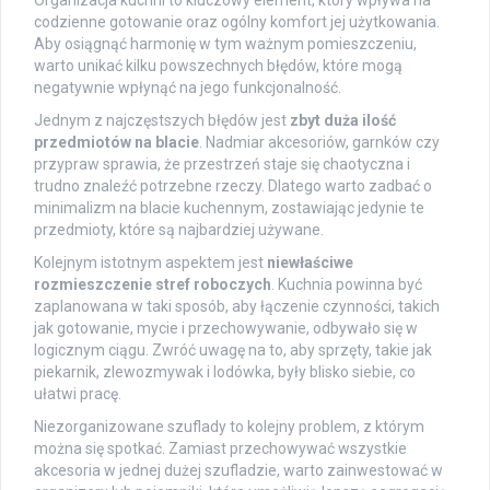
Organizacja kuchni to kluczowy element, który wpływa na
codzienne gotowanie oraz ogólny komfort jej użytkowania.
Aby osiągnąć harmonię w tym ważnym pomieszczeniu,
warto unikać kilku powszechnych błędów, które mogą
negatywnie wpłynąć na jego funkcjonalność.
Jednym z najczęstszych błędów jest
zbyt duża ilość
przedmiotów na blacie
. Nadmiar akcesoriów, garnków czy
przypraw sprawia, że przestrzeń staje się chaotyczna i
trudno znaleźć potrzebne rzeczy. Dlatego warto zadbać o
minimalizm na blacie kuchennym, zostawiając jedynie te
przedmioty, które są najbardziej używane.
Kolejnym istotnym aspektem jest
niewłaściwe
rozmieszczenie stref roboczych
. Kuchnia powinna być
zaplanowana w taki sposób, aby łączenie czynności, takich
jak gotowanie, mycie i przechowywanie, odbywało się w
logicznym ciągu. Zwróć uwagę na to, aby sprzęty, takie jak
piekarnik, zlewozmywak i lodówka, były blisko siebie, co
ułatwi pracę.
Niezorganizowane szuflady to kolejny problem, z którym
można się spotkać. Zamiast przechowywać wszystkie
akcesoria w jednej dużej szufladzie, warto zainwestować w