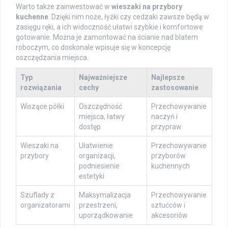
Warto także zainwestować w
wieszaki na przybory
kuchenne
. Dzięki nim noże, łyżki czy cedzaki zawsze będą w
zasięgu ręki, a ich widoczność ułatwi szybkie i komfortowe
gotowanie. Można je zamontować na ścianie nad blatem
roboczym, co doskonale wpisuje się w koncepcję
oszczędzania miejsca.
Typ
Najważniejsze
Najlepsze
rozwiązania
cechy
zastosowanie
Wiszące półki
Oszczędność
Przechowywanie
miejsca, łatwy
naczyń i
dostęp
przypraw
Wieszaki na
Ułatwienie
Przechowywanie
przybory
organizacji,
przyborów
podniesienie
kuchennych
estetyki
Szuflady z
Maksymalizacja
Przechowywanie
organizatorami
przestrzeni,
sztućców i
uporządkowanie
akcesoriów