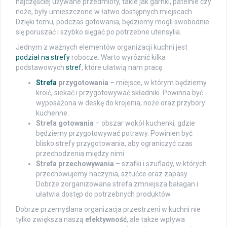
najczęściej używane przedmioty, takie jak garnki, patelnie czy
noże, były umieszczone w łatwo dostępnych miejscach.
Dzięki temu, podczas gotowania, będziemy mogli swobodnie
się poruszać i szybko sięgać po potrzebne utensylia.
Jednym z ważnych elementów organizacji kuchni jest
podział na strefy
robocze. Warto wyróżnić kilka
podstawowych
stref
, które ułatwią nam pracę:
Strefa
przygotowania
– miejsce, w którym będziemy
kroić, siekać i przygotowywać składniki. Powinna być
wyposażona w deskę do krojenia, noże oraz przybory
kuchenne.
Strefa gotowania
– obszar wokół kuchenki, gdzie
będziemy przygotowywać potrawy. Powinien być
blisko strefy przygotowania, aby ograniczyć czas
przechodzenia między nimi.
Strefa przechowywania
– szafki i szuflady, w których
przechowujemy naczynia, sztućce oraz zapasy.
Dobrze zorganizowana strefa zmniejsza bałagan i
ułatwia dostęp do potrzebnych produktów.
Dobrze przemyślana organizacja przestrzeni w kuchni nie
tylko zwiększa naszą
efektywność
, ale także wpływa