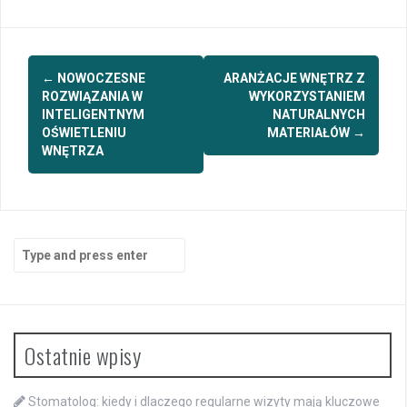
Post
←
NOWOCZESNE
ARANŻACJE WNĘTRZ Z
navigation
ROZWIĄZANIA W
WYKORZYSTANIEM
INTELIGENTNYM
NATURALNYCH
OŚWIETLENIU
MATERIAŁÓW
→
WNĘTRZA
Search
for:
Ostatnie wpisy
Stomatolog: kiedy i dlaczego regularne wizyty mają kluczowe