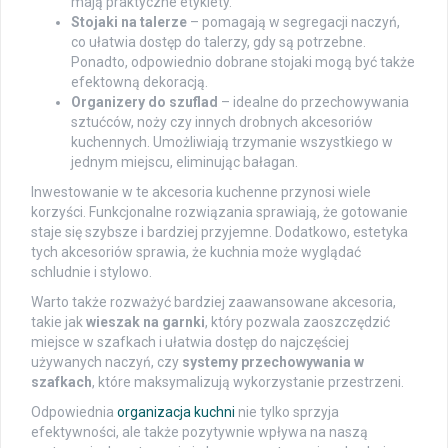
mają praktyczne etykiety.
Stojaki na talerze
– pomagają w segregacji naczyń,
co ułatwia dostęp do talerzy, gdy są potrzebne.
Ponadto, odpowiednio dobrane stojaki mogą być także
efektowną dekoracją.
Organizery do szuflad
– idealne do przechowywania
sztućców, noży czy innych drobnych akcesoriów
kuchennych. Umożliwiają trzymanie wszystkiego w
jednym miejscu, eliminując bałagan.
Inwestowanie w te akcesoria kuchenne przynosi wiele
korzyści. Funkcjonalne rozwiązania sprawiają, że gotowanie
staje się szybsze i bardziej przyjemne. Dodatkowo, estetyka
tych akcesoriów sprawia, że kuchnia może wyglądać
schludnie i stylowo.
Warto także rozważyć bardziej zaawansowane akcesoria,
takie jak
wieszak na garnki
, który pozwala zaoszczędzić
miejsce w szafkach i ułatwia dostęp do najczęściej
używanych naczyń, czy
systemy przechowywania w
szafkach
, które maksymalizują wykorzystanie przestrzeni.
Odpowiednia
organizacja kuchni
nie tylko sprzyja
efektywności, ale także pozytywnie wpływa na naszą