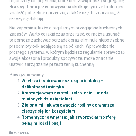
organizery lub pojemniki, które umożliwią lepszą segregację.
Brak systemu przechowywania
skutkuje tym, że trudno jest
znaleźć potrzebne narzędzia, a także często zdarza się, że
rzeczy się dublują.
Nie zapominaj także o regularnym przeglądzie kuchennych
zapasów. Warto co jakiś czas przejrzeć, co można usunąć –
to pomoże zachować porządek oraz eliminuje niepotrzebne
przedmioty odkładające się na półkach. Wprowadzenie
prostego systemu, w którym będziesz regularnie sprawdzać
swoje akcesoria i produkty spożywcze, może znacznie
ułatwić zarządzanie przestrzenią kuchenną.
Powiązane wpisy:
Wnętrza inspirowane sztuką orientalną –
delikatność i mistyka
Aranżacje wnętrz w stylu retro-chic – moda
minionych dziesięcioleci
Zielono mi: jak wprowadzić rośliny do wnętrza i
cieszyć się ich korzyściami
Romantyczne wnętrza: jak stworzyć atmosferę
pełną miłości i pasji
Wnętrze