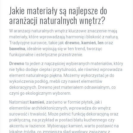
Jakie materiały są najlepsze do
aranżacji naturalnych wnętrz?
W aranżacji naturalnych wnętrz kluczowe znaczenie mają
materiały, które wprowadzają harmonię i bliskość z naturą.
Tradycyjne surowce, takie jak
drewno
,
kamień
,
len
oraz
bawełna
, idealnie wpisują się w ten trend, tworząc
funkcjonalne i estetyczne przestrzenie.
Drewno
to jeden z najczęściej wybieranych materiałów, który
nie tylko dodaje ciepła i przytulności, ale również wprowadza
element naturalnego piękna. Możemy wykorzystać je do
wykończenia podłóg, mebli czy nawet elementów
dekoracyjnych. Drewno jest materiałem odnawialnym, co
czyni go ekologicznym wyborem.
Natomiast
kamień
, zarówno w formie płytek, jak i
elementów architektonicznych, wprowadza do wnętrz
surowość i trwałość. Może pełnić funkcję dekoracyjną oraz
praktyczną, na przykład w postaci blatu kuchennego czy
akcentu w łazience. Wybierając kamień, warto postawić na
lokalne źródła, co zmniejsza ślad węglowy związany z