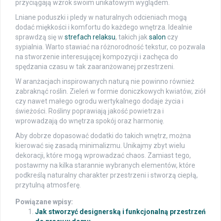
przyciągają wzrok swoim unikatowym wyglądem.
Lniane poduszki i pledy w naturalnych odcieniach mogą
dodać miękkości i komfortu do każdego wnętrza. Idealnie
sprawdzą się w
strefach relaksu
, takich jak
salon
czy
sypialnia. Warto stawiać na różnorodność tekstur, co pozwala
na stworzenie interesującej kompozycji i zachęca do
spędzania czasu w tak zaaranżowanej przestrzeni.
W aranżacjach inspirowanych naturą nie powinno również
zabraknąć roślin. Zieleń w formie doniczkowych kwiatów, ziół
czy nawet małego ogrodu wertykalnego dodaje życia i
świeżości. Rośliny poprawiają jakość powietrza i
wprowadzają do wnętrza spokój oraz harmonię.
Aby dobrze dopasować dodatki do takich wnętrz, można
kierować się zasadą minimalizmu. Unikajmy zbyt wielu
dekoracji, które mogą wprowadzać chaos. Zamiast tego,
postawmy na kilka starannie wybranych elementów, które
podkreślą naturalny charakter przestrzeni i stworzą ciepłą,
przytulną atmosferę.
Powiązane wpisy:
Jak stworzyć designerską i funkcjonalną przestrzeń