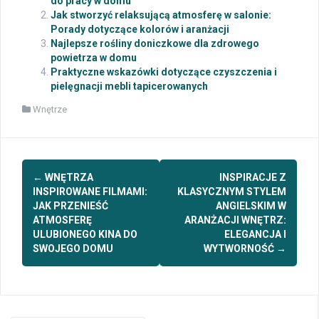
do pracy w domu
Jak stworzyć relaksującą atmosferę w salonie:
Porady dotyczące kolorów i aranżacji
Najlepsze rośliny doniczkowe dla zdrowego
powietrza w domu
Praktyczne wskazówki dotyczące czyszczenia i
pielęgnacji mebli tapicerowanych
Wnętrze
Post
←
WNĘTRZA
INSPIRACJE Z
navigation
INSPIROWANE FILMAMI:
KLASYCZNYM STYLEM
JAK PRZENIEŚĆ
ANGIELSKIM W
ATMOSFERĘ
ARANŻACJI WNĘTRZ:
ULUBIONEGO KINA DO
ELEGANCJA I
SWOJEGO DOMU
WYTWORNOŚĆ
→