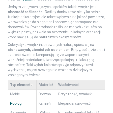
Jednym z najważniejszych aspektów takich wnętrz jest
obecność roślinności
. Rośliny doniczkowe nie tylko pełnią
funkcje dekoracyjne, ale także wpływają na jakość powietrza,
wprowadzając do niego tlen i poprawiając samopoczucie
domowników. Różnorodność roślin, od małych kaktusów po
większe palmy, pozwala na tworzenie unikalnych aranżacji,
które nawiązują do naturalnych ekosystemów.
Colorystyka wnętrz inspirowanych naturą opiera się na
stonowanych, ziemistych odcieniach
. Brązy, beże, zielenie i
szarości świetnie komponują się ze wspomnianymi
wcześniej materiałami, tworząc spokojną i relaksującą
atmosferę. Taki wybór kolorów sprzyja odpoczynkowi i
wyciszeniu, co jest szczególnie ważne w dzisiejszym
zabieganym świecie.
Typ elementu
Materiał
Właściwości
Meble
Drewno
Przytulność, trwałość
Podłogi
Kamień
Elegancja, surowość
Akcesoria
Wiklina
Naturalny wygląd, lekkość