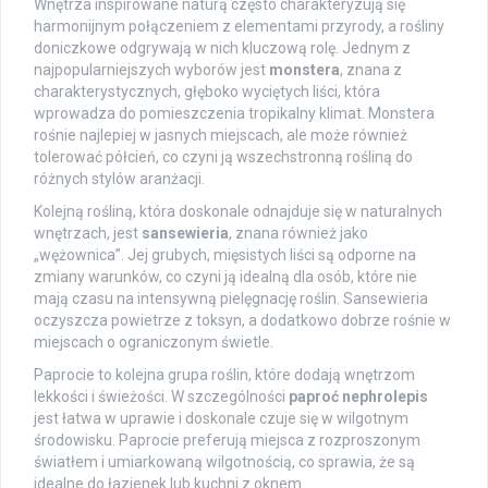
Wnętrza inspirowane naturą często charakteryzują się
harmonijnym połączeniem z elementami przyrody, a rośliny
doniczkowe odgrywają w nich kluczową rolę. Jednym z
najpopularniejszych wyborów jest
monstera
, znana z
charakterystycznych, głęboko wyciętych liści, która
wprowadza do pomieszczenia tropikalny klimat. Monstera
rośnie najlepiej w jasnych miejscach, ale może również
tolerować półcień, co czyni ją wszechstronną rośliną do
różnych stylów aranżacji.
Kolejną rośliną, która doskonale odnajduje się w naturalnych
wnętrzach, jest
sansewieria
, znana również jako
„wężownica”. Jej grubych, mięsistych liści są odporne na
zmiany warunków, co czyni ją idealną dla osób, które nie
mają czasu na intensywną pielęgnację roślin. Sansewieria
oczyszcza powietrze z toksyn, a dodatkowo dobrze rośnie w
miejscach o ograniczonym świetle.
Paprocie to kolejna grupa roślin, które dodają wnętrzom
lekkości i świeżości. W szczególności
paproć nephrolepis
jest łatwa w uprawie i doskonale czuje się w wilgotnym
środowisku. Paprocie preferują miejsca z rozproszonym
światłem i umiarkowaną wilgotnością, co sprawia, że są
idealne do łazienek lub kuchni z oknem.