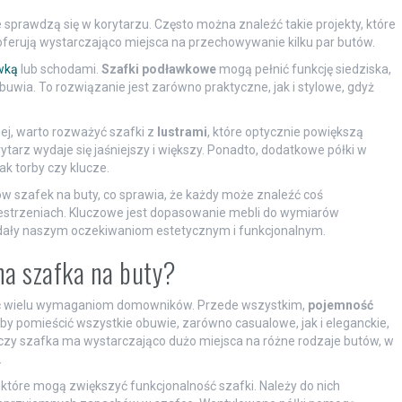
e sprawdzą się w korytarzu. Często można znaleźć takie projekty, które
oferują wystarczająco miejsca na przechowywanie kilku par butów.
wką
lub schodami.
Szafki podławkowe
mogą pełnić funkcję siedziska,
ia. To rozwiązanie jest zarówno praktyczne, jak i stylowe, gdyż
ej, warto rozważyć szafki z
lustrami
, które optycznie powiększą
orytarz wydaje się jaśniejszy i większy. Ponadto, dodatkowe półki w
k torby czy klucze.
ów szafek na buty, co sprawia, że każdy może znaleźć coś
estrzeniach. Kluczowe jest dopasowanie mebli do wymiarów
dały naszym oczekiwaniom estetycznym i funkcjonalnym.
na szafka na buty?
tać wielu wymaganiom domowników. Przede wszystkim,
pojemność
by pomieścić wszystkie obuwie, zarówno casualowe, jak i eleganckie,
 czy szafka ma wystarczająco dużo miejsca na różne rodzaje butów, w
.
 które mogą zwiększyć funkcjonalność szafki. Należy do nich