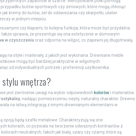
i nieprzyjemnych zapachów w szafce. Wentylowane półki pomogą
w przypadku butów sportowych czy zimowych, które mogą chłonąć
ie jak kremy do butów, żel do odświeżania czy skarpetki, ułatwi
zeczy w jednym miejscu.
esuwnymi czy klapami, to kolejna funkcja, która może być przydatna.
le także sprawia, że prezentuje się ona estetycznie w domowym
wa w czyszczeniu
oraz odporna na wilgoć, co zapewni jej długotrwałą
agę na style i materiały, z jakich jest wykonana. Drewniane meble
lastikowe mogą być bardziej praktyczne w wilgotnych
ęc od indywidualnych potrzeb i preferencji użytkownika.
o stylu wnętrza?
zowe jest zwrócenie uwagi na wybór odpowiednich
kolorów
i materiałów.
 rustykalny
, nadając pomieszczeniu ciepły, naturalny charakter. Drewno
wala na łatwą integrację z innymi drewnianymi elementami w
zą opcją będą szafki metalowe. Charakteryzują się one
ych kolorach, co pozwala na tworzenie odważnych kontrastów z
lorach neutralnych, takich jak biały, szary czy czarny, które są