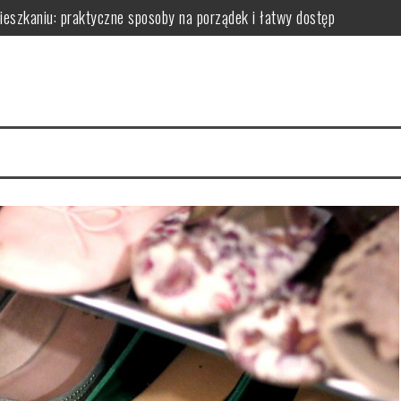
zkaniu: praktyczne sposoby na porządek i łatwy dostęp
niu: praktyczne sposoby na wykorzystanie ścian bez efektu zagrac
m: jak wybrać i zamontować funkcjonalną przegrodę ze szkła hartow
edy dodają przestrzeni, a kiedy mogą przeszkadzać?
erce – praktyczne porady wyboru, montażu i aranżacji przestrzeni
izyty mają kluczowe znaczenie dla zdrowia jamy ustnej