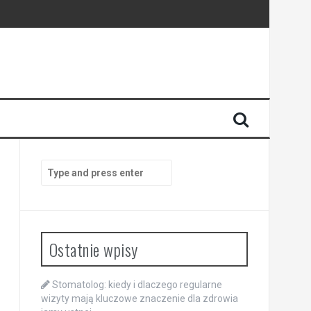
enia
anego
Search
for:
Ostatnie wpisy
Stomatolog: kiedy i dlaczego regularne
wizyty mają kluczowe znaczenie dla zdrowia