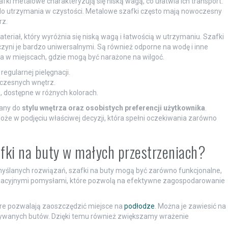
afki metalowe charakteryzują się niską wagą, co ułatwia ich transport.
do utrzymania w czystości. Metalowe szafki często mają nowoczesny
rz.
materiał, który wyróżnia się niską wagą i łatwością w utrzymaniu. Szafki
czyni je bardzo uniwersalnymi. Są również odporne na wodę i inne
ia w miejscach, gdzie mogą być narażone na wilgoć.
egularnej pielęgnacji.
czesnych wnętrz.
u, dostępne w różnych kolorach.
wany do
stylu wnętrza oraz osobistych preferencji użytkownika
.
że w podjęciu właściwej decyzji, która spełni oczekiwania zarówno
afki na buty w małych przestrzeniach?
yślanych rozwiązań, szafki na buty mogą być zarówno funkcjonalne,
nowacyjnymi pomysłami, które pozwolą na efektywne zagospodarowanie
óre pozwalają zaoszczędzić miejsce na
podłodze
. Można je zawiesić na
wywanych butów. Dzięki temu również zwiększamy wrażenie