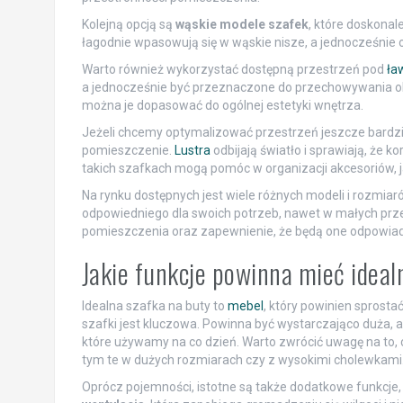
Kolejną opcją są
wąskie modele szafek
, które doskonal
łagodnie wpasowują się w wąskie nisze, a jednocześnie 
Warto również wykorzystać dostępną przestrzeń pod
ła
a jednocześnie być przeznaczone do przechowywania obuw
można je dopasować do ogólnej estetyki wnętrza.
Jeżeli chcemy optymalizować przestrzeń jeszcze bardzi
pomieszczenie.
Lustra
odbijają światło i sprawiają, że k
takich szafkach mogą pomóc w organizacji akcesoriów, ja
Na rynku dostępnych jest wiele różnych modeli i rozmiar
odpowiedniego dla swoich potrzeb, nawet w małych prz
pomieszczenia oraz zapewnienie, że będą one odpowia
Jakie funkcje powinna mieć ideal
Idealna szafka na buty to
mebel
, który powinien spros
szafki jest kluczowa. Powinna być wystarczająco duża, a
które używamy na co dzień. Warto zwrócić uwagę na to,
tym te w dużych rozmiarach czy z wysokimi cholewkami
Oprócz pojemności, istotne są także dodatkowe funkcje,