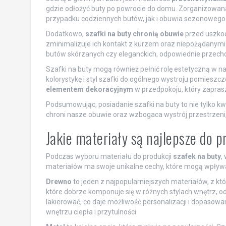
gdzie odłożyć buty po powrocie do domu. Zorganizowana 
przypadku codziennych butów, jak i obuwia sezonowego
Dodatkowo,
szafki na buty chronią obuwie
przed uszkod
zminimalizuje ich kontakt z kurzem oraz niepożądanymi
butów skórzanych czy eleganckich, odpowiednie przechow
Szafki na buty mogą również pełnić rolę estetyczną w
kolorystykę i styl szafki do ogólnego wystroju pomiesz
elementem dekoracyjnym
w przedpokoju, który zapras
Podsumowując, posiadanie szafki na buty to nie tylko kw
chroni nasze obuwie oraz wzbogaca wystrój przestrzeni,
Jakie materiały są najlepsze do p
Podczas wyboru materiału do produkcji
szafek na buty
,
materiałów ma swoje unikalne cechy, które mogą wpływa
Drewno
to jeden z najpopularniejszych materiałów, z kt
które dobrze komponuje się w różnych stylach wnętrz,
lakierować, co daje możliwość personalizacji i dopasow
wnętrzu ciepła i przytulności.