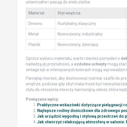
uniwersalne i pasują do wielu stylów.
Materiał
Styl wnętrza
Drewno
Rustykalny, klasyczny
Metal
Nowoczesny, industrialny
Plastik
Nowoczesny, dziecięcy
Oprócz wyboru materiału, warto również pomyśleć o
dek
nadadzą jej przytulności, a
ozdobne uchwyty
mogą stać 
vintage lub w intensywnych kolorach mogą wprowadzić ni
Pamiętaj również, aby dostosować rozmiar szafki do prz
wnętrze, podczas gdy zbyt mała może być niewystarcz
stylu do otoczenia stworzy harmonijną całość, która będz
Powiązane wpisy:
Praktyczne wskazówki dotyczące pielęgnacji ro
Najlepsze rośliny doniczkowe dla zdrowego pow
Jak urządzić wygodną i stylową przestrzeń do 
Jak stworzyć relaksującą atmosferę w salonie: 