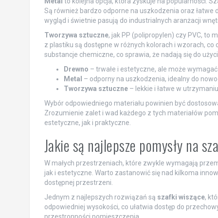
Metal
to kolejna opcja, która zyskuje na popularności. Sz
Są również bardzo odporne na uszkodzenia oraz łatwe 
wygląd i świetnie pasują do industrialnych aranżacji wnęt
Tworzywa sztuczne
, jak PP (polipropylen) czy PVC, to 
z plastiku są dostępne w różnych kolorach i wzorach, co 
substancje chemiczne, co sprawia, że nadają się do użyc
Drewno
– trwałe i estetyczne, ale może wymagać r
Metal
– odporny na uszkodzenia, idealny do nowo
Tworzywa sztuczne
– lekkie i łatwe w utrzymani
Wybór odpowiedniego materiału powinien być dostoso
Zrozumienie zalet i wad każdego z tych materiałów pomo
estetyczne, jak i praktyczne.
Jakie są najlepsze pomysły na sz
W małych przestrzeniach, które zwykle wymagają przem
jak i estetyczne. Warto zastanowić się nad kilkoma in
dostępnej przestrzeni.
Jednym z najlepszych rozwiązań są
szafki wiszące
, kt
odpowiedniej wysokości, co ułatwia dostęp do przecho
przestronności pomieszczenia.