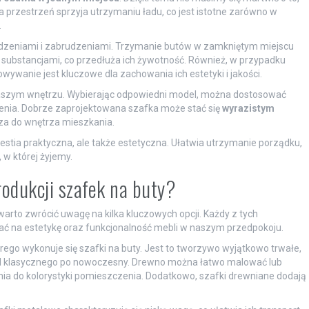
przestrzeń sprzyja utrzymaniu ładu, co jest istotne zarówno w
.
zeniami i zabrudzeniami. Trzymanie butów w zamkniętym miejscu
 substancjami, co przedłuża ich żywotność. Również, w przypadku
ywanie jest kluczowe dla zachowania ich estetyki i jakości.
 naszym wnętrzu. Wybierając odpowiedni model, można dostosować
czenia. Dobrze zaprojektowana szafka może stać się
wyrazistym
za do wnętrza mieszkania.
estia praktyczna, ale także estetyczna. Ułatwia utrzymanie porządku,
 w której żyjemy.
rodukcji szafek na buty?
 warto zwrócić uwagę na kilka kluczowych opcji. Każdy z tych
ć na estetykę oraz funkcjonalność mebli w naszym przedpokoju.
órego wykonuje się szafki na buty. Jest to tworzywo wyjątkowo trwałe,
 od klasycznego po nowoczesny. Drewno można łatwo malować lub
ania do kolorystyki pomieszczenia. Dodatkowo, szafki drewniane dodają