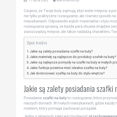
11 lipca 2022
adkomandor.pl
Czujesz, że Twoje buty zajmują zbyt wiele miejsca, a po
nie tylko praktyczne rozwiązanie, ale również sposób 
mieszkaniach. Odpowiedni wybór materiałów i stylu moż
rozwiązania sprawią, że każda para obuwia znajdzie swoje
zaoszczędzą miejsce, ale także nadadzą charakteru Tw
Spis treści
Jakie są zalety posiadania szafki na buty?
Jakie materiały są najlepsze do produkcji szafek na buty?
Jakie są najlepsze pomysły na szafki na buty w małych pr
Jakie funkcje powinna mieć idealna szafka na buty?
Jak dostosować szafkę na buty do stylu wnętrza?
Jakie są zalety posiadania szafki
Posiadanie
szafki na buty
to rozwiązanie, które przynosi
naszych domach. W małych mieszkaniach, gdzie każdy 
meblem, który pomaga zachować porządek.
Jedną z głównych zalet jest możliwość
przechowywania