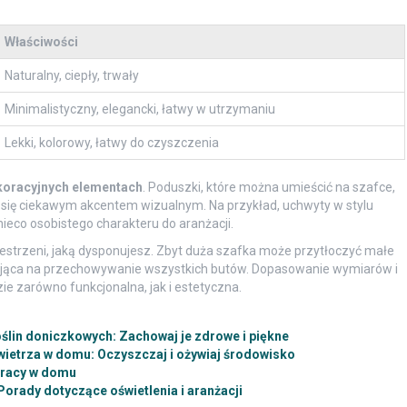
Właściwości
Naturalny, ciepły, trwały
Minimalistyczny, elegancki, łatwy w utrzymaniu
Lekki, kolorowy, łatwy do czyszczenia
oracyjnych elementach
. Poduszki, które można umieścić na szafce,
się ciekawym akcentem wizualnym. Na przykład, uchwyty w stylu
eco osobistego charakteru do aranżacji.
estrzeni, jaką dysponujesz. Zbyt duża szafka może przytłoczyć małe
ająca na przechowywanie wszystkich butów. Dopasowanie wymiarów i
ie zarówno funkcjonalna, jak i estetyczna.
ślin doniczkowych: Zachowaj je zdrowe i piękne
ietrza w domu: Oczyszczaj i ożywiaj środowisko
pracy w domu
Porady dotyczące oświetlenia i aranżacji