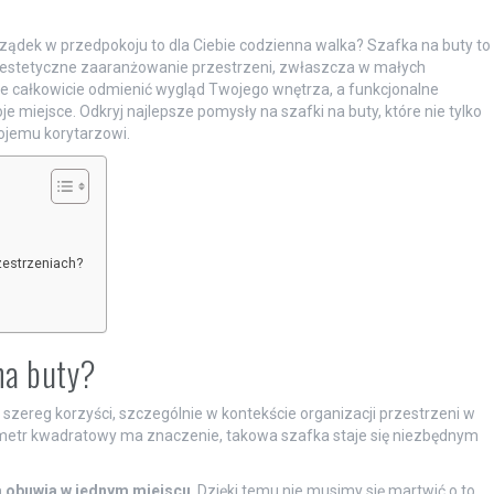
rządek w przedpokoju to dla Ciebie codzienna walka? Szafka na buty to
na estetyczne zaaranżowanie przestrzeni, zwłaszcza w małych
e całkowicie odmienić wygląd Twojego wnętrza, a funkcjonalne
 miejsce. Odkryj najlepsze pomysły na szafki na buty, które nie tylko
ojemu korytarzowi.
zestrzeniach?
 na buty?
 szereg korzyści, szczególnie w kontekście organizacji przestrzeni w
metr kwadratowy ma znaczenie, takowa szafka staje się niezbędnym
 obuwia w jednym miejscu
. Dzięki temu nie musimy się martwić o to,