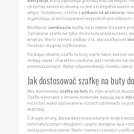
wentylacja
, która zapobiega gromadzeniu się wilgoci 
utrzymać świeżość obuwia, co jest szczególnie ważne 
wilgoć. Dodatkowo, szafka z
półkami na akcesoria
, tak
organizację i przechowywanie wszystkich potrzebnych r
Możliwość
zamknięcia
szafki, na przykład drzwiami prz
Zamykanie szafki nie tylko chroni buty przed kurzem, a
wnętrzu. Warto również zadbać o to, aby szafka była
łat
trwałość i wygodę użytkowania.
Szukając idealnej szafki na buty, warto także zwrócić uw
dodają ciepła i charakteru, podczas gdy metalowe lub p
pomieszczeniach. Wybór odpowiedniego modelu zależy wi
Jak dostosować szafkę na buty d
Aby dostosować
szafkę na buty
do stylu wnętrza, kluc
Szafki wykonane z drewna doskonale wpisują się w
styl
może być wykorzystywane w różnych odcieniach, co poz
aranżacji.
Z drugiej strony, dla bardziej nowoczesnych wnętrz leps
minimalistycznym designem i często dostępne są w różn
resztą pomieszczenia. Warto również rozważyć szafki w ko