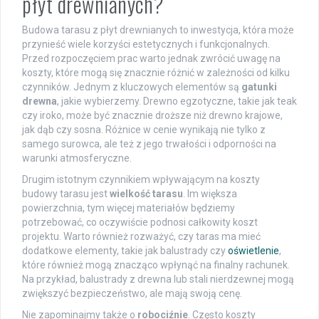
płyt drewnianych?
Budowa tarasu z płyt drewnianych to inwestycja, która może
przynieść wiele korzyści estetycznych i funkcjonalnych.
Przed rozpoczęciem prac warto jednak zwrócić uwagę na
koszty, które mogą się znacznie różnić w zależności od kilku
czynników. Jednym z kluczowych elementów są
gatunki
drewna
, jakie wybierzemy. Drewno egzotyczne, takie jak teak
czy iroko, może być znacznie droższe niż drewno krajowe,
jak dąb czy sosna. Różnice w cenie wynikają nie tylko z
samego surowca, ale też z jego trwałości i odporności na
warunki atmosferyczne.
Drugim istotnym czynnikiem wpływającym na koszty
budowy tarasu jest
wielkość tarasu
. Im większa
powierzchnia, tym więcej materiałów będziemy
potrzebować, co oczywiście podnosi całkowity koszt
projektu. Warto również rozważyć, czy taras ma mieć
dodatkowe elementy, takie jak balustrady czy
oświetlenie
,
które również mogą znacząco wpłynąć na finalny rachunek.
Na przykład, balustrady z drewna lub stali nierdzewnej mogą
zwiększyć bezpieczeństwo, ale mają swoją cenę.
Nie zapominajmy także o
robociźnie
. Często koszty