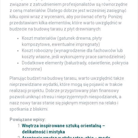
związane z zatrudnieniem profesjonalistów są równorzędne
z ceną materiałów. Dlatego dobrze jest wcześniej zasięgnąć
kilku opinii wraz z wycenami, aby porównać oferty. Poniżej
przedstawiam kilka elementów, które warto uwzględnić w
budżecie na budowę tarasu z płyt drewnianych:
Koszt materiałów (gatunek drewna, płyty
kompozytowe, ewentualne impregnaty)
Koszt robocizny (wynagrodzenie dla fachowców lub
koszty własne, jeśli wykonujemy prace samodzielnie)
Dodatkowe elementy (balustrady, oświetlenie, pokrycia
ochronne)
Planując budżet na budowę tarasu, warto uwzględnić także
nieprzewidziane wydatki, które mogą się pojawić w trakcie
realizacji projektu. Dobrze przygotowany plan finansowy
pozwoli uniknąć stresu i nieprzyjemnych niespodzianek, a
nasz nowy taras stanie się pięknym miejscem na relaks i
spotkania z bliskimi.
Powiązane wpisy:
Wnętrza inspirowane sztuką orientalną –
delikatność i mistyka
Aranżacje wnętrz w stylu retro-chic – moda