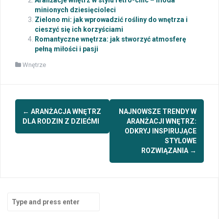
minionych dziesięcioleci
Zielono mi: jak wprowadzić rośliny do wnętrza i
cieszyć się ich korzyściami
Romantyczne wnętrza: jak stworzyć atmosferę
pełną miłości i pasji
Wnętrze
Post
←
ARANŻACJA WNĘTRZ
NAJNOWSZE TRENDY W
navigation
DLA RODZIN Z DZIEĆMI
ARANŻACJI WNĘTRZ:
ODKRYJ INSPIRUJĄCE
STYLOWE
ROZWIĄZANIA
→
Search
for: