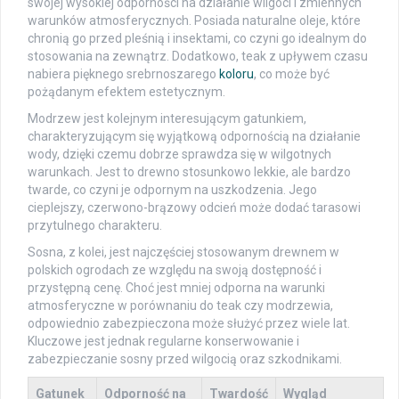
swojej wysokiej odporności na działanie wilgoci i zmiennych
warunków atmosferycznych. Posiada naturalne oleje, które
chronią go przed pleśnią i insektami, co czyni go idealnym do
stosowania na zewnątrz. Dodatkowo, teak z upływem czasu
nabiera pięknego srebrnoszarego
koloru
, co może być
pożądanym efektem estetycznym.
Modrzew jest kolejnym interesującym gatunkiem,
charakteryzującym się wyjątkową odpornością na działanie
wody, dzięki czemu dobrze sprawdza się w wilgotnych
warunkach. Jest to drewno stosunkowo lekkie, ale bardzo
twarde, co czyni je odpornym na uszkodzenia. Jego
cieplejszy, czerwono-brązowy odcień może dodać tarasowi
przytulnego charakteru.
Sosna, z kolei, jest najczęściej stosowanym drewnem w
polskich ogrodach ze względu na swoją dostępność i
przystępną cenę. Choć jest mniej odporna na warunki
atmosferyczne w porównaniu do teak czy modrzewia,
odpowiednio zabezpieczona może służyć przez wiele lat.
Kluczowe jest jednak regularne konserwowanie i
zabezpieczanie sosny przed wilgocią oraz szkodnikami.
Gatunek
Odporność na
Twardość
Wygląd