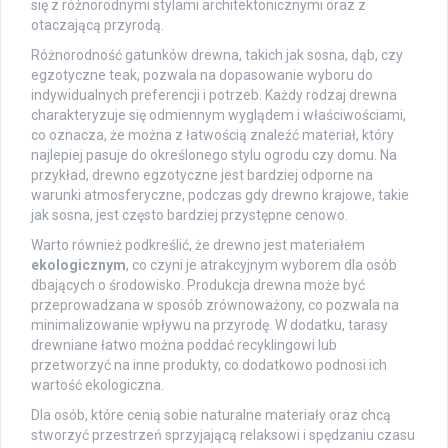
się z różnorodnymi stylami architektonicznymi oraz z
otaczającą przyrodą.
Różnorodność gatunków drewna, takich jak sosna, dąb, czy
egzotyczne teak, pozwala na dopasowanie wyboru do
indywidualnych preferencji i potrzeb. Każdy rodzaj drewna
charakteryzuje się odmiennym wyglądem i właściwościami,
co oznacza, że można z łatwością znaleźć materiał, który
najlepiej pasuje do określonego stylu ogrodu czy domu. Na
przykład, drewno egzotyczne jest bardziej odporne na
warunki atmosferyczne, podczas gdy drewno krajowe, takie
jak sosna, jest często bardziej przystępne cenowo.
Warto również podkreślić, że drewno jest materiałem
ekologicznym
, co czyni je atrakcyjnym wyborem dla osób
dbających o środowisko. Produkcja drewna może być
przeprowadzana w sposób zrównoważony, co pozwala na
minimalizowanie wpływu na przyrodę. W dodatku, tarasy
drewniane łatwo można poddać recyklingowi lub
przetworzyć na inne produkty, co dodatkowo podnosi ich
wartość ekologiczna.
Dla osób, które cenią sobie naturalne materiały oraz chcą
stworzyć przestrzeń sprzyjającą relaksowi i spędzaniu czasu