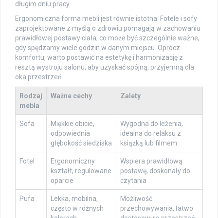
długim dniu pracy.
Ergonomiczna forma mebli jest równie istotna. Fotele i sofy
zaprojektowane z myślą o zdrowiu pomagają w zachowaniu
prawidłowej postawy ciała, co może być szczególnie ważne,
gdy spędzamy wiele godzin w danym miejscu. Oprócz
komfortu, warto postawić na estetykę i harmonizację z
resztą wystroju salonu, aby uzyskać spójną, przyjemną dla
oka przestrzeń.
Rodzaj
Ważne cechy
Zalety
mebla
Sofa
Miękkie obicie,
Wygodna do leżenia,
odpowiednia
idealna do relaksu z
głębokość siedziska
książką lub filmem
Fotel
Ergonomiczny
Wspiera prawidłową
kształt, regulowane
postawę, doskonały do
oparcie
czytania
Pufa
Lekka, mobilna,
Możliwość
często w różnych
przechowywania, łatwo