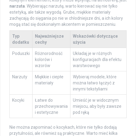
Kolejnym elementem, który może wpłynąć na atmosferę, jest
narzuta
. Wybierając narzutę, warto kierować się nie tylko
estetyką, ale także wygodą. Grube, miękkie materiały
zachęcają do sięgania po nie w chłodniejsze dni, a ich kolory
mogą stać się doskonałym akcentem w pomieszczeniu.
Typ
Najważniejsze
Wskazówki dotyczące
dodatku
cechy
użycia
Poduszki
Różnorodność
Układaj je w różnych
kolorów i
konfiguracjach dla efektu
wzorów
warstwowego
Narzuty
Miękkie i ciepłe
Wybieraj modele, które
materiały
można łatwo łączyć z
innymi tekstyliami
Kocyki
Łatwe do
Umieść je w widocznym
przechowywania
miejscu, aby były zawsze
i estetyczne
pod ręką
Nie można zapominać o kocykach, które nie tylko dodają
przytulności, ale również są praktyczne. Warto mieć kilka