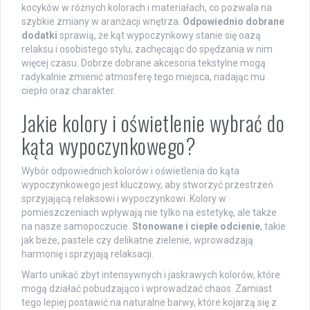
kocyków w różnych kolorach i materiałach, co pozwala na
szybkie zmiany w aranżacji wnętrza.
Odpowiednio dobrane
dodatki
sprawią, że kąt wypoczynkowy stanie się oazą
relaksu i osobistego stylu, zachęcając do spędzania w nim
więcej czasu. Dobrze dobrane akcesoria tekstylne mogą
radykalnie zmienić atmosferę tego miejsca, nadając mu
ciepło oraz charakter.
Jakie kolory i oświetlenie wybrać do
kąta wypoczynkowego?
Wybór odpowiednich kolorów i oświetlenia do kąta
wypoczynkowego jest kluczowy, aby stworzyć przestrzeń
sprzyjającą relaksowi i wypoczynkowi. Kolory w
pomieszczeniach wpływają nie tylko na estetykę, ale także
na nasze samopoczucie.
Stonowane i ciepłe odcienie
, takie
jak beże, pastele czy delikatne zielenie, wprowadzają
harmonię i sprzyjają relaksacji.
Warto unikać zbyt intensywnych i jaskrawych kolorów, które
mogą działać pobudzająco i wprowadzać chaos. Zamiast
tego lepiej postawić na naturalne barwy, które kojarzą się z