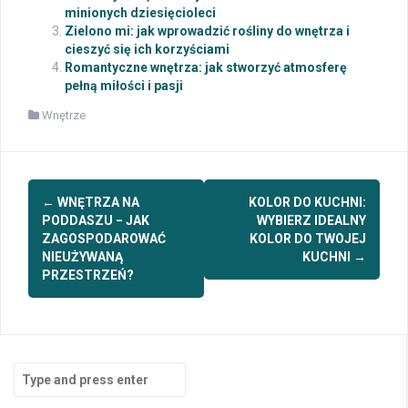
minionych dziesięcioleci
Zielono mi: jak wprowadzić rośliny do wnętrza i
cieszyć się ich korzyściami
Romantyczne wnętrza: jak stworzyć atmosferę
pełną miłości i pasji
Wnętrze
Post
←
WNĘTRZA NA
KOLOR DO KUCHNI:
navigation
PODDASZU − JAK
WYBIERZ IDEALNY
ZAGOSPODAROWAĆ
KOLOR DO TWOJEJ
NIEUŻYWANĄ
KUCHNI
→
PRZESTRZEŃ?
Search
for: