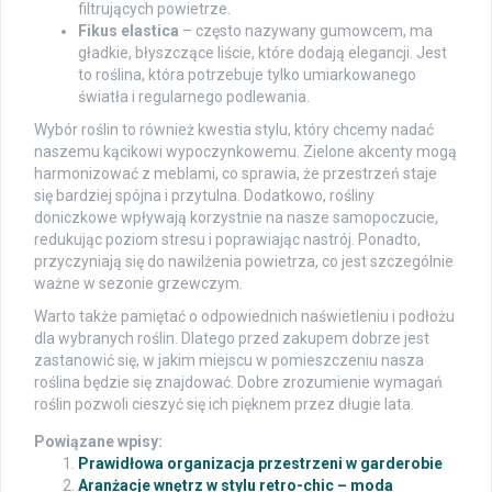
filtrujących powietrze.
Fikus elastica
– często nazywany gumowcem, ma
gładkie, błyszczące liście, które dodają elegancji. Jest
to roślina, która potrzebuje tylko umiarkowanego
światła i regularnego podlewania.
Wybór roślin to również kwestia stylu, który chcemy nadać
naszemu kącikowi wypoczynkowemu. Zielone akcenty mogą
harmonizować z meblami, co sprawia, że przestrzeń staje
się bardziej spójna i przytulna. Dodatkowo, rośliny
doniczkowe wpływają korzystnie na nasze samopoczucie,
redukując poziom stresu i poprawiając nastrój. Ponadto,
przyczyniają się do nawilżenia powietrza, co jest szczególnie
ważne w sezonie grzewczym.
Warto także pamiętać o odpowiednich naświetleniu i podłożu
dla wybranych roślin. Dlatego przed zakupem dobrze jest
zastanowić się, w jakim miejscu w pomieszczeniu nasza
roślina będzie się znajdować. Dobre zrozumienie wymagań
roślin pozwoli cieszyć się ich pięknem przez długie lata.
Powiązane wpisy:
Prawidłowa organizacja przestrzeni w garderobie
Aranżacje wnętrz w stylu retro-chic – moda