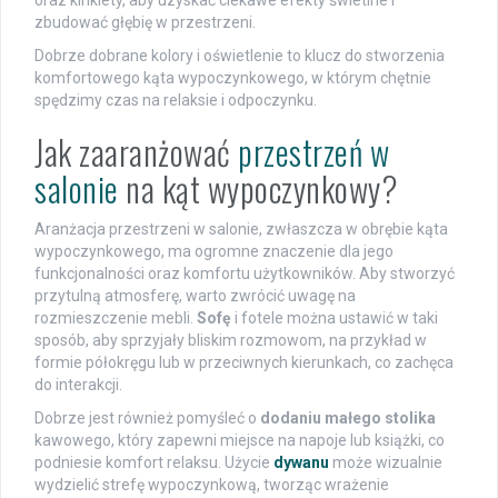
oraz kinkiety, aby uzyskać ciekawe efekty świetlne i
zbudować głębię w przestrzeni.
Dobrze dobrane kolory i oświetlenie to klucz do stworzenia
komfortowego kąta wypoczynkowego, w którym chętnie
spędzimy czas na relaksie i odpoczynku.
Jak zaaranżować
przestrzeń w
salonie
na kąt wypoczynkowy?
Aranżacja przestrzeni w salonie, zwłaszcza w obrębie kąta
wypoczynkowego, ma ogromne znaczenie dla jego
funkcjonalności oraz komfortu użytkowników. Aby stworzyć
przytulną atmosferę, warto zwrócić uwagę na
rozmieszczenie mebli.
Sofę
i fotele można ustawić w taki
sposób, aby sprzyjały bliskim rozmowom, na przykład w
formie półokręgu lub w przeciwnych kierunkach, co zachęca
do interakcji.
Dobrze jest również pomyśleć o
dodaniu małego stolika
kawowego, który zapewni miejsce na napoje lub książki, co
podniesie komfort relaksu. Użycie
dywanu
może wizualnie
wydzielić strefę wypoczynkową, tworząc wrażenie