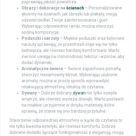
poprawiają jakość powietrza.
Obrazy i dekoracje na
ścianach
– Personalizowane
akcenty na ścianach, jak obrazki lub plakaty, mogą
odzwierciedlać Twoje zainteresowania i gust.
Wybierając odpowiednie ramki, można stworzyć
spójną kompozycję.
Poduszki i narzuty
– Miękkie poduszki oraz kolorowe
narzuty sprawiają, że przestrzeń staje się nie tylko
ładniejsza, ale również bardziej komfortowa. Warto
zwrócić uwagę na różnorodność tekstur i wzorów, aby
dodać dynamiki.
Aromatyczne świece
– Świece zapachowe potrafią
stworzyć niesamowity klimat. Wybierając ulubione
aromaty, można w prosty sposób wprowadzić
relaksującą atmosferę, idealną do czytania.
Dywany
– Dobrze dobrany
dywan
nie tylko ociepla
wnętrze, ale również wycisza dźwięki. Warto postawić
na miękkie i przyjemne w dotyku materiały, które
sprawią, że stanie się ono bardziej przytulne.
Stworzenie odpowiedniej atmosfery w kącie do czytania to
nie tylko kwestia estetyki, ale również komfortu. Dobrze
dobrane dodatki, łączące funkcjonalność z elegancją, mogą