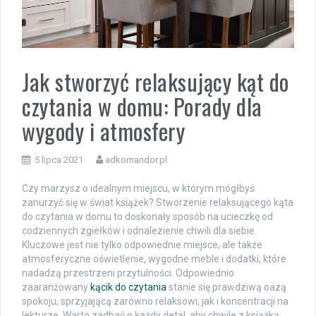
Jak stworzyć relaksujący kąt do
czytania w domu: Porady dla
wygody i atmosfery
5 lipca 2021
adkomandor.pl
Czy marzysz o idealnym miejscu, w którym mógłbyś
zanurzyć się w świat książek? Stworzenie relaksującego kąta
do czytania w domu to doskonały sposób na ucieczkę od
codziennych zgiełków i odnalezienie chwili dla siebie.
Kluczowe jest nie tylko odpowiednie miejsce, ale także
atmosferyczne oświetlenie, wygodne meble i dodatki, które
nadadzą przestrzeni przytulności. Odpowiednio
zaaranżowany
kącik do czytania
stanie się prawdziwą oazą
spokoju, sprzyjającą zarówno relaksowi, jak i koncentracji na
lekturze. Warto zadbać o każdy detal, aby chwile z książką