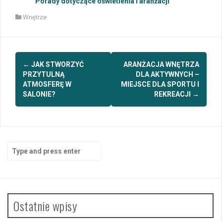
Porady dotyczące oświetlenia i aranżacji
Wnętrze
Post
←
JAK STWORZYĆ
ARANŻACJA WNĘTRZA
navigation
PRZYTULNĄ
DLA AKTYWNYCH –
ATMOSFERĘ W
MIEJSCE DLA SPORTU I
SALONIE?
REKREACJI
→
Search
for:
Ostatnie wpisy