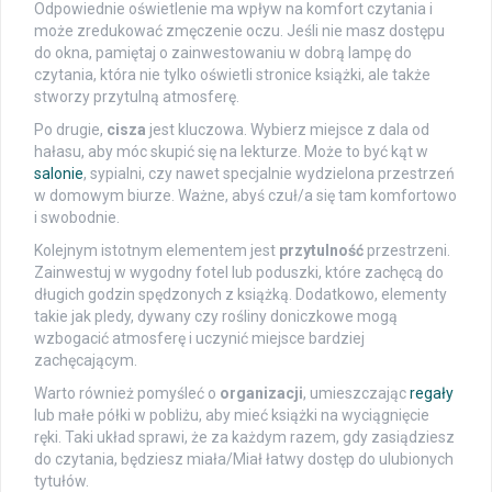
Odpowiednie oświetlenie ma wpływ na komfort czytania i
może zredukować zmęczenie oczu. Jeśli nie masz dostępu
do okna, pamiętaj o zainwestowaniu w dobrą lampę do
czytania, która nie tylko oświetli stronice książki, ale także
stworzy przytulną atmosferę.
Po drugie,
cisza
jest kluczowa. Wybierz miejsce z dala od
hałasu, aby móc skupić się na lekturze. Może to być kąt w
salonie
, sypialni, czy nawet specjalnie wydzielona przestrzeń
w domowym biurze. Ważne, abyś czuł/a się tam komfortowo
i swobodnie.
Kolejnym istotnym elementem jest
przytulność
przestrzeni.
Zainwestuj w wygodny fotel lub poduszki, które zachęcą do
długich godzin spędzonych z książką. Dodatkowo, elementy
takie jak pledy, dywany czy rośliny doniczkowe mogą
wzbogacić atmosferę i uczynić miejsce bardziej
zachęcającym.
Warto również pomyśleć o
organizacji
, umieszczając
regały
lub małe półki w pobliżu, aby mieć książki na wyciągnięcie
ręki. Taki układ sprawi, że za każdym razem, gdy zasiądziesz
do czytania, będziesz miała/Miał łatwy dostęp do ulubionych
tytułów.