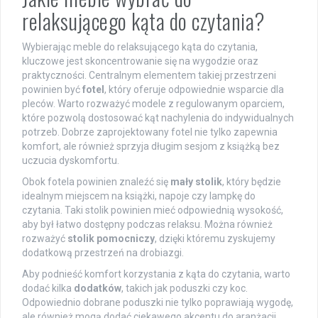
relaksującego kąta do czytania?
Wybierając meble do relaksującego kąta do czytania,
kluczowe jest skoncentrowanie się na wygodzie oraz
praktyczności. Centralnym elementem takiej przestrzeni
powinien być
fotel
, który oferuje odpowiednie wsparcie dla
pleców. Warto rozważyć modele z regulowanym oparciem,
które pozwolą dostosować kąt nachylenia do indywidualnych
potrzeb. Dobrze zaprojektowany fotel nie tylko zapewnia
komfort, ale również sprzyja długim sesjom z książką bez
uczucia dyskomfortu.
Obok fotela powinien znaleźć się
mały stolik
, który będzie
idealnym miejscem na książki, napoje czy lampkę do
czytania. Taki stolik powinien mieć odpowiednią wysokość,
aby był łatwo dostępny podczas relaksu. Można również
rozważyć
stolik pomocniczy
, dzięki któremu zyskujemy
dodatkową przestrzeń na drobiazgi.
Aby podnieść komfort korzystania z kąta do czytania, warto
dodać kilka
dodatków
, takich jak poduszki czy koc.
Odpowiednio dobrane poduszki nie tylko poprawiają wygodę,
ale również mogą dodać ciekawego akcentu do aranżacji