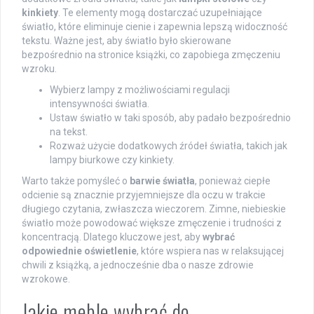
kinkiety
. Te elementy mogą dostarczać uzupełniające
światło, które eliminuje cienie i zapewnia lepszą widoczność
tekstu. Ważne jest, aby światło było skierowane
bezpośrednio na stronice książki, co zapobiega zmęczeniu
wzroku.
Wybierz lampy z możliwościami regulacji
intensywności światła.
Ustaw światło w taki sposób, aby padało bezpośrednio
na tekst.
Rozważ użycie dodatkowych źródeł światła, takich jak
lampy biurkowe czy kinkiety.
Warto także pomyśleć o
barwie światła
, ponieważ ciepłe
odcienie są znacznie przyjemniejsze dla oczu w trakcie
długiego czytania, zwłaszcza wieczorem. Zimne, niebieskie
światło może powodować większe zmęczenie i trudności z
koncentracją. Dlatego kluczowe jest, aby
wybrać
odpowiednie oświetlenie
, które wspiera nas w relaksującej
chwili z książką, a jednocześnie dba o nasze zdrowie
wzrokowe.
Jakie meble wybrać do